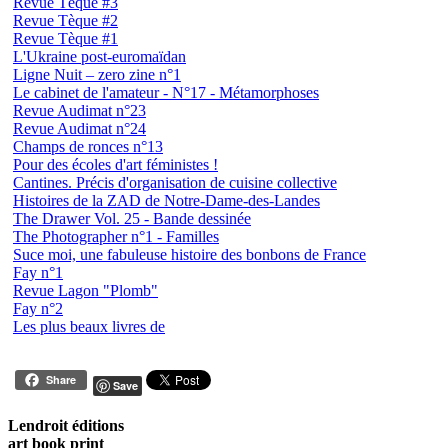
Revue Tèque #3
Revue Tèque #2
Revue Tèque #1
L'Ukraine post-euromaïdan
Ligne Nuit – zero zine n°1
Le cabinet de l'amateur - N°17 - Métamorphoses
Revue Audimat n°23
Revue Audimat n°24
Champs de ronces n°13
Pour des écoles d'art féministes !
Cantines. Précis d'organisation de cuisine collective
Histoires de la ZAD de Notre-Dame-des-Landes
The Drawer Vol. 25 - Bande dessinée
The Photographer n°1 - Familles
Suce moi, une fabuleuse histoire des bonbons de France
Fay n°1
Revue Lagon "Plomb"
Fay n°2
Les plus beaux livres de
Share
Save
Lendroit éditions
art book print