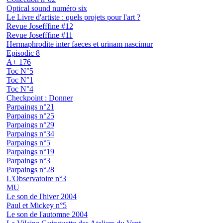
Optical sound numéro six
Le Livre d'artiste : quels projets pour l'art ?
Revue Josefffine #12
Revue Josefffine #11
Hermaphrodite inter faeces et urinam nascimur
Episodic 8
A+ 176
Toc N°5
Toc N°1
Toc N°4
Checkpoint : Donner
Parpaings n°21
Parpaings n°25
Parpaings n°29
Parpaings n°34
Parpaings n°5
Parpaings n°19
Parpaings n°3
Parpaings n°28
L'Observatoire n°3
MU
Le son de l'hiver 2004
Paul et Mickey n°5
Le son de l'automne 2004