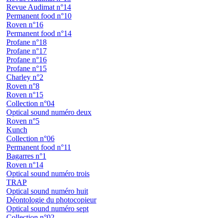
Revue Audimat n°14
Permanent food n°10
Roven n°16
Permanent food n°14
Profane n°18
Profane n°17
Profane n°16
Profane n°15
Charley n°2
Roven n°8
Roven n°15
Collection n°04
Optical sound numéro deux
Roven n°5
Kunch
Collection n°06
Permanent food n°11
Bagarres n°1
Roven n°14
Optical sound numéro trois
TRAP
Optical sound numéro huit
Déontologie du photocopieur
Optical sound numéro sept
Collection n°02