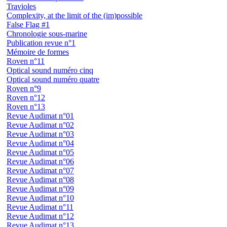
Travioles
Complexity, at the limit of the (im)possible
False Flag #1
Chronologie sous-marine
Publication revue n°1
Mémoire de formes
Roven n°11
Optical sound numéro cinq
Optical sound numéro quatre
Roven n°9
Roven n°12
Roven n°13
Revue Audimat n°01
Revue Audimat n°02
Revue Audimat n°03
Revue Audimat n°04
Revue Audimat n°05
Revue Audimat n°06
Revue Audimat n°07
Revue Audimat n°08
Revue Audimat n°09
Revue Audimat n°10
Revue Audimat n°11
Revue Audimat n°12
Revue Audimat n°13