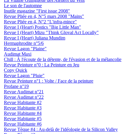
La Vilaine Guinguette des Ateliers du Vent
Le son de l'automne
Inutile magazine "First issue 2008"
Revue Pliée en 4, N°5 mars 2008 "Mains"
Revue Pliée en 4, N°2 "L'infra-mince"
Revue I (Heart) Postics "Big Little Man"
Revue I (Heart) Mizu "Think Gloval Act Locally"
Revue I (Heart) Juliana Mundim
Hermaphrodite n°5/6
Revue Lagon "Plaine"
Audimat Maxi
Chill : À l'écoute de la détente, de l'évasion et de la mélancolie
Revue Peinture n°0 : La Peinture en Jeu
Copy Quick
Revue Lagon "Pluie"
Revue Peinture n°1 : Volte / Face de la peinture
Profane n°19
Revue Audimat n°21
Revue Audimat n°22
Revue Habitante #2
Revue Habitante #3
Revue Habitante #4
Revue Habitante #5
Revue Habitante #6
Revue Tèque #4 : Au-delà de l'idéologie de la Silicon Valley