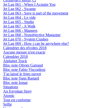
Cernin-de-l’Herm, Ci
Jet Lag 061 - When I Acquire You
Jet Lag 062 - Swamp
Jet Lag 063 - Save is part of the movement
Jet Lag 064 - Le vide
Jet Lag 065 - Studio
Jet Lag 067 - A Walk
Jet Lag 066 - Manners
Jet Lag 068 - Nonobjective Magazine
Jet Lag 070 - System Crashes
Jet Lag 069 - How i can be anywhere else?
Calendrier des révoltes 2018
Aucune mesure n'est exacte
Calendrier 2018
Alphabet Truck
Bloc note Olivier Garraud
Bloc note Fabio Viscogliosi
T'as laissé le frigo ouvert
Bloc note Yann Bastard
Bloc note Iomai
Situations
An Egyptian Story
Atomic
Tout est conforme
Selfie