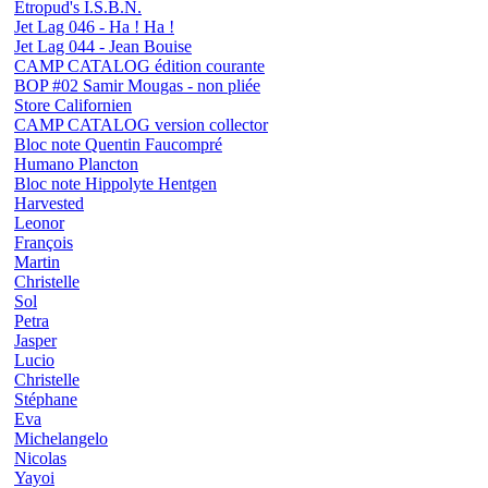
Etropud's I.S.B.N.
Jet Lag 046 - Ha ! Ha !
Jet Lag 044 - Jean Bouise
CAMP CATALOG édition courante
BOP #02 Samir Mougas - non pliée
Store Californien
CAMP CATALOG version collector
Bloc note Quentin Faucompré
Humano Plancton
Bloc note Hippolyte Hentgen
Harvested
Leonor
François
Martin
Christelle
Sol
Petra
Jasper
Lucio
Christelle
Stéphane
Eva
Michelangelo
Nicolas
Yayoi