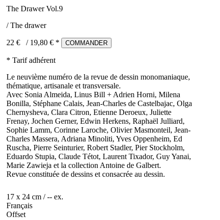
The Drawer Vol.9
/ The drawer
22 €
/
19,80
€ *
COMMANDER
* Tarif adhérent
Le neuvième numéro de la revue de dessin monomaniaque,
thématique, artisanale et transversale.
Avec Sonia Almeida, Linus Bill + Adrien Horni, Milena
Bonilla, Stéphane Calais, Jean-Charles de Castelbajac, Olga
Chernysheva, Clara Citron, Etienne Deroeux, Juliette
Frenay, Jochen Gerner, Edwin Herkens, Raphaël Julliard,
Sophie Lamm, Corinne Laroche, Olivier Masmonteil, Jean-
Charles Massera, Adriana Minoliti, Yves Oppenheim, Ed
Ruscha, Pierre Seinturier, Robert Stadler, Pier Stockholm,
Eduardo Stupia, Claude Tétot, Laurent Tixador, Guy Yanai,
Marie Zawieja et la collection Antoine de Galbert.
Revue constituée de dessins et consacrée au dessin.
17 x 24 cm / -- ex.
Français
Offset