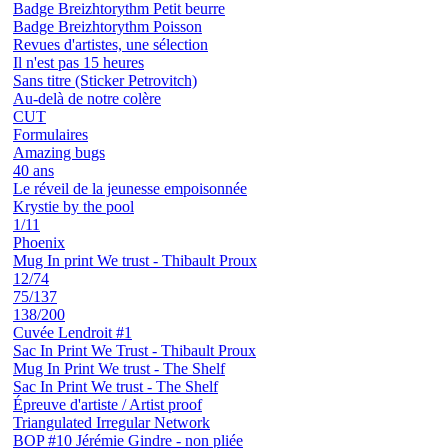
Badge Breizhtorythm Petit beurre
Badge Breizhtorythm Poisson
Revues d'artistes, une sélection
Il n'est pas 15 heures
Sans titre (Sticker Petrovitch)
Au-delà de notre colère
CUT
Formulaires
Amazing bugs
40 ans
Le réveil de la jeunesse empoisonnée
Krystie by the pool
1/11
Phoenix
Mug In print We trust - Thibault Proux
12/74
75/137
138/200
Cuvée Lendroit #1
Sac In Print We Trust - Thibault Proux
Mug In Print We trust - The Shelf
Sac In Print We trust - The Shelf
Épreuve d'artiste / Artist proof
Triangulated Irregular Network
BOP #10 Jérémie Gindre - non pliée