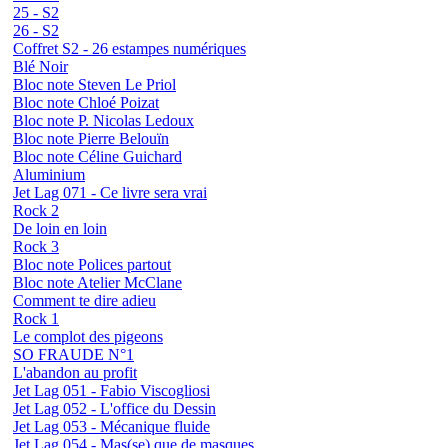
25 - S2
26 - S2
Coffret S2 - 26 estampes numériques
Blé Noir
Bloc note Steven Le Priol
Bloc note Chloé Poizat
Bloc note P. Nicolas Ledoux
Bloc note Pierre Belouïn
Bloc note Céline Guichard
Aluminium
Jet Lag 071 - Ce livre sera vrai
Rock 2
De loin en loin
Rock 3
Bloc note Polices partout
Bloc note Atelier McClane
Comment te dire adieu
Rock 1
Le complot des pigeons
SO FRAUDE N°1
L'abandon au profit
Jet Lag 051 - Fabio Viscogliosi
Jet Lag 052 - L'office du Dessin
Jet Lag 053 - Mécanique fluide
Jet Lag 054 - Mas(se) que de masques