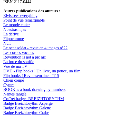
ISBN 2117-0444
Autres publications des auteurs :
Elvis sees everything
Point de vue remarquable
Le monde entier
Nuestras hijas
La dérive
Flipochrome
Nuit
Le petit soldat - revue en 4 images n°22
Les cordes vocales
Revolution is not a pic nic
La force du souffle
Vue de ma TV
DVD - Flip books ! Un livre, un pouce, un film
Flip books ! Revue semaine n°115
Chien coupé
Cyrart
BOOK is a book drawing by numbers
Nantes rangée
Coffret badges BREIZHTORYTHM
Badge Breizhtorythm Asperge
Badge Breizhtorythm Galette
Badge Breizhtorythm Crabe