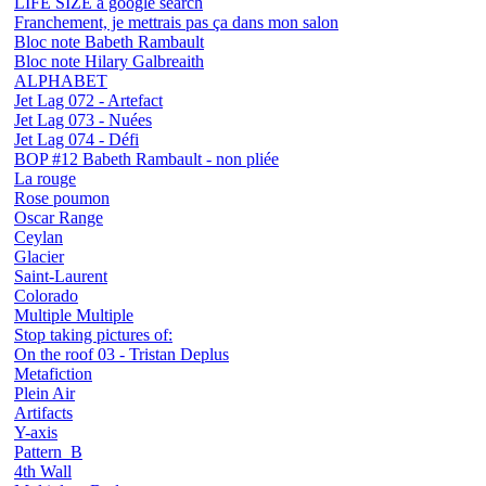
LIFE SIZE a google search
Franchement, je mettrais pas ça dans mon salon
Bloc note Babeth Rambault
Bloc note Hilary Galbreaith
ALPHABET
Jet Lag 072 - Artefact
Jet Lag 073 - Nuées
Jet Lag 074 - Défi
BOP #12 Babeth Rambault - non pliée
La rouge
Rose poumon
Oscar Range
Ceylan
Glacier
Saint-Laurent
Colorado
Multiple Multiple
Stop taking pictures of:
On the roof 03 - Tristan Deplus
Metafiction
Plein Air
Artifacts
Y-axis
Pattern_B
4th Wall