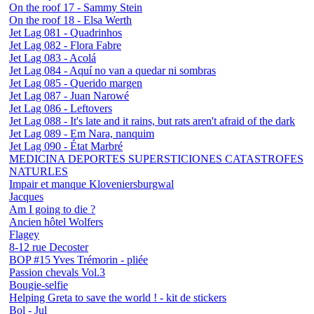
On the roof 17 - Sammy Stein
On the roof 18 - Elsa Werth
Jet Lag 081 - Quadrinhos
Jet Lag 082 - Flora Fabre
Jet Lag 083 - Acolá
Jet Lag 084 - Aquí no van a quedar ni sombras
Jet Lag 085 - Querido margen
Jet Lag 087 - Juan Narowé
Jet Lag 086 - Leftovers
Jet Lag 088 - It's late and it rains, but rats aren't afraid of the dark
Jet Lag 089 - Em Nara, nanquim
Jet Lag 090 - État Marbré
MEDICINA DEPORTES SUPERSTICIONES CATASTROFES
NATURLES
Impair et manque Kloveniersburgwal
Jacques
Am I going to die ?
Ancien hôtel Wolfers
Flagey
8-12 rue Decoster
BOP #15 Yves Trémorin - pliée
Passion chevals Vol.3
Bougie-selfie
Helping Greta to save the world ! - kit de stickers
Bol - Jul