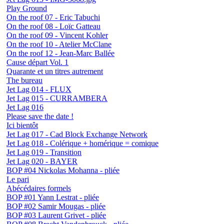
Play Ground
On the roof 07 - Eric Tabuchi
On the roof 08 - Loïc Gatteau
On the roof 09 - Vincent Kohler
On the roof 10 - Atelier McClane
On the roof 12 - Jean-Marc Ballée
Cause départ Vol. 1
Quarante et un titres autrement
The bureau
Jet Lag 014 - FLUX
Jet Lag 015 - CURRAMBERA
Jet Lag 016
Please save the date !
Ici bientôt
Jet Lag 017 - Cad Block Exchange Network
Jet Lag 018 - Colérique + homérique = comique
Jet Lag 019 - Transition
Jet Lag 020 - BAYER
BOP #04 Nickolas Mohanna - pliée
Le pari
Abécédaires formels
BOP #01 Yann Lestrat - pliée
BOP #02 Samir Mougas - pliée
BOP #03 Laurent Grivet - pliée