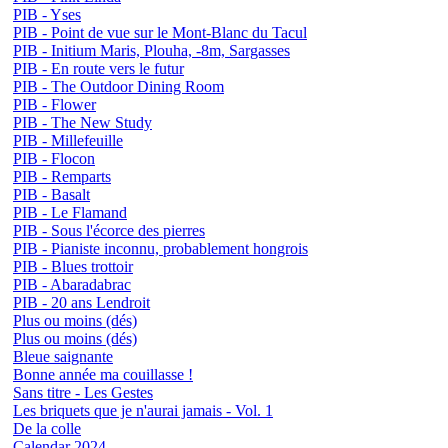
PIB - Yses
PIB - Point de vue sur le Mont-Blanc du Tacul
PIB - Initium Maris, Plouha, -8m, Sargasses
PIB - En route vers le futur
PIB - The Outdoor Dining Room
PIB - Flower
PIB - The New Study
PIB - Millefeuille
PIB - Flocon
PIB - Remparts
PIB - Basalt
PIB - Le Flamand
PIB - Sous l'écorce des pierres
PIB - Pianiste inconnu, probablement hongrois
PIB - Blues trottoir
PIB - Abaradabrac
PIB - 20 ans Lendroit
Plus ou moins (dés)
Plus ou moins (dés)
Bleue saignante
Bonne année ma couillasse !
Sans titre - Les Gestes
Les briquets que je n'aurai jamais - Vol. 1
De la colle
Calendar 2024