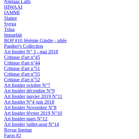
Nigraaa Lalfs
HIWAAI
IAMMI
Slattee
Svega
Tslua
Imparfait
BOP #10 Jérémie Gindre - pliée
Panther's Collection
Art Insider N° 3 - mai 2018
Critique d'art n°45
Critique d'art n°44
Critique d'art n°51
Critique d'art n°55
Critique d'art n°52
Art Insider octobre N°7
Art Insider décembre N°9
Art Insider janvier 2019 N°11
Art Insider N°4 juin 2018
Art Insider Novembre N°8
Art Insider février 2019 N°10
Art Insider mars N°12
Art Insider juillet-aout N°14
Revue Ingmar
Faros #2