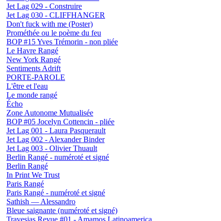
Jet Lag 029 - Construire
Jet Lag 030 - CLIFFHANGER
Don't fuck with me (Poster)
Prométhée ou le poème du feu
BOP #15 Yves Trémorin - non pliée
Le Havre Rangé
New York Rangé
Sentiments Adrift
PORTE-PAROLE
L'être et l'eau
Le monde rangé
Écho
Zone Autonome Mutualisée
BOP #05 Jocelyn Cottencin - pliée
Jet Lag 001 - Laura Pasquerault
Jet Lag 002 - Alexander Binder
Jet Lag 003 - Olivier Thuault
Berlin Rangé - numéroté et signé
Berlin Rangé
In Print We Trust
Paris Rangé
Paris Rangé - numéroté et signé
Sathish — Alessandro
Bleue saignante (numéroté et signé)
Travesias Revue #01 - Amamos Latinoamerica