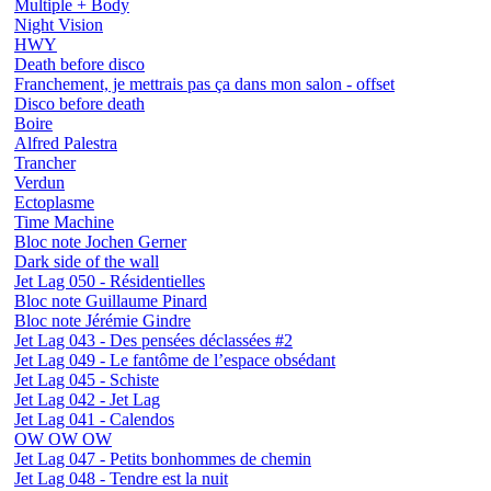
Multiple + Body
Night Vision
HWY
Death before disco
Franchement, je mettrais pas ça dans mon salon - offset
Disco before death
Boire
Alfred Palestra
Trancher
Verdun
Ectoplasme
Time Machine
Bloc note Jochen Gerner
Dark side of the wall
Jet Lag 050 - Résidentielles
Bloc note Guillaume Pinard
Bloc note Jérémie Gindre
Jet Lag 043 - Des pensées déclassées #2
Jet Lag 049 - Le fantôme de l’espace obsédant
Jet Lag 045 - Schiste
Jet Lag 042 - Jet Lag
Jet Lag 041 - Calendos
OW OW OW
Jet Lag 047 - Petits bonhommes de chemin
Jet Lag 048 - Tendre est la nuit