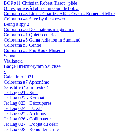
BOP #11 Christian Robert-Tissot - pliée
On est jamais à l'abri d'un coup de bol…
Colorama #8 Lima - Charlie - Alfa - Oscar - Romeo et Mike
Colorama #4 Save by the shower
Being a spy 2
Colorama #6 Destinations imaginaires
Colorama #1 Quiet scenario
Colorama #5 Gama radiation in Samiland
Colorama #3 Centre
Colorama #2 Flip Book Museum
Sauna
Vigilancia
Badge Breizhtorythm Saucisse
•
Calendrier 2021
Colorama #7 Aphonème
Sans titre (Yann Lestrat)
Jet Lag 021 - Split
Jet Lag 022 - Kombat
Jet Lag 023 - Découpures
Jet Lag 024 - LUXE
Jet Lag 025 - Archibus
Jet Lag 026 - Collimateur
Jet Lag 027 - L'objet du désir
Jet Lag 028 - Remonter la rue