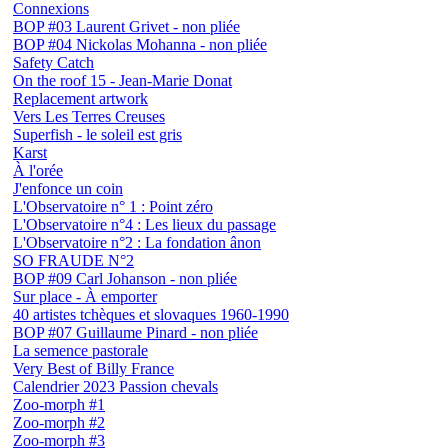
Connexions
BOP #03 Laurent Grivet - non pliée
BOP #04 Nickolas Mohanna - non pliée
Safety Catch
On the roof 15 - Jean-Marie Donat
Replacement artwork
Vers Les Terres Creuses
Superfish - le soleil est gris
Karst
À l'orée
J'enfonce un coin
L'Observatoire n° 1 : Point zéro
L'Observatoire n°4 : Les lieux du passage
L'Observatoire n°2 : La fondation ânon
SO FRAUDE N°2
BOP #09 Carl Johanson - non pliée
Sur place - À emporter
40 artistes tchèques et slovaques 1960-1990
BOP #07 Guillaume Pinard - non pliée
La semence pastorale
Very Best of Billy France
Calendrier 2023 Passion chevals
Zoo-morph #1
Zoo-morph #2
Zoo-morph #3