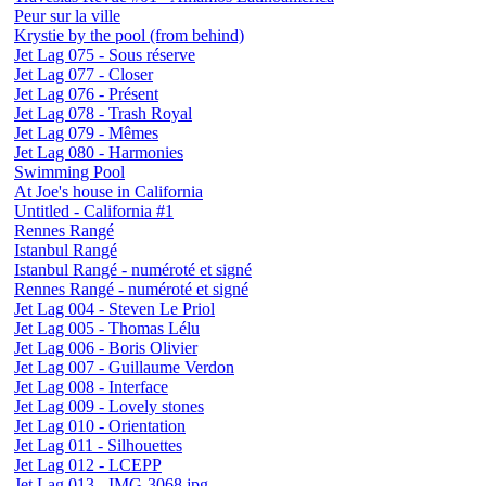
Peur sur la ville
Krystie by the pool (from behind)
Jet Lag 075 - Sous réserve
Jet Lag 077 - Closer
Jet Lag 076 - Présent
Jet Lag 078 - Trash Royal
Jet Lag 079 - Mêmes
Jet Lag 080 - Harmonies
Swimming Pool
At Joe's house in California
Untitled - California #1
Rennes Rangé
Istanbul Rangé
Istanbul Rangé - numéroté et signé
Rennes Rangé - numéroté et signé
Jet Lag 004 - Steven Le Priol
Jet Lag 005 - Thomas Lélu
Jet Lag 006 - Boris Olivier
Jet Lag 007 - Guillaume Verdon
Jet Lag 008 - Interface
Jet Lag 009 - Lovely stones
Jet Lag 010 - Orientation
Jet Lag 011 - Silhouettes
Jet Lag 012 - LCEPP
Jet Lag 013 - IMG-3068.jpg