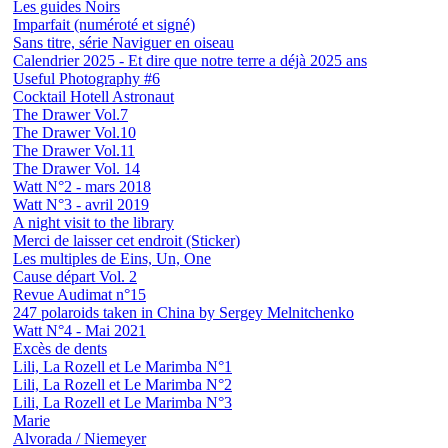
Les guides Noirs
Imparfait (numéroté et signé)
Sans titre, série Naviguer en oiseau
Calendrier 2025 - Et dire que notre terre a déjà 2025 ans
Useful Photography #6
Cocktail Hotell Astronaut
The Drawer Vol.7
The Drawer Vol.10
The Drawer Vol.11
The Drawer Vol. 14
Watt N°2 - mars 2018
Watt N°3 - avril 2019
A night visit to the library
Merci de laisser cet endroit (Sticker)
Les multiples de Eins, Un, One
Cause départ Vol. 2
Revue Audimat n°15
247 polaroids taken in China by Sergey Melnitchenko
Watt N°4 - Mai 2021
Excès de dents
Lili, La Rozell et Le Marimba N°1
Lili, La Rozell et Le Marimba N°2
Lili, La Rozell et Le Marimba N°3
Marie
Alvorada / Niemeyer