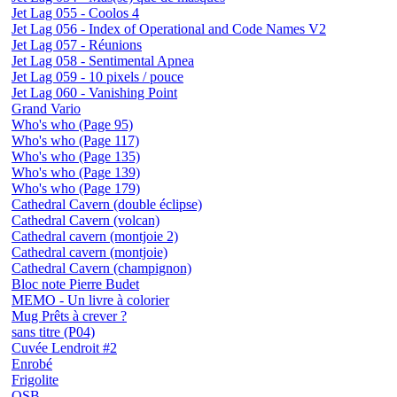
Jet Lag 055 - Coolos 4
Jet Lag 056 - Index of Operational and Code Names V2
Jet Lag 057 - Réunions
Jet Lag 058 - Sentimental Apnea
Jet Lag 059 - 10 pixels / pouce
Jet Lag 060 - Vanishing Point
Grand Vario
Who's who (Page 95)
Who's who (Page 117)
Who's who (Page 135)
Who's who (Page 139)
Who's who (Page 179)
Cathedral Cavern (double éclipse)
Cathedral Cavern (volcan)
Cathedral cavern (montjoie 2)
Cathedral cavern (montjoie)
Cathedral Cavern (champignon)
Bloc note Pierre Budet
MEMO - Un livre à colorier
Mug Prêts à crever ?
sans titre (P04)
Cuvée Lendroit #2
Enrobé
Frigolite
OSB