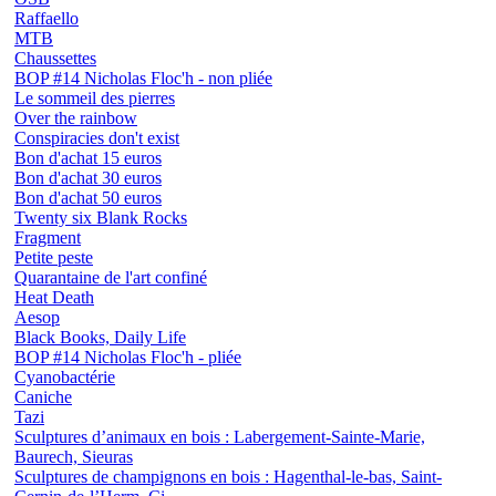
Raffaello
MTB
Chaussettes
BOP #14 Nicholas Floc'h - non pliée
Le sommeil des pierres
Over the rainbow
Conspiracies don't exist
Bon d'achat 15 euros
Bon d'achat 30 euros
Bon d'achat 50 euros
Twenty six Blank Rocks
Fragment
Petite peste
Quarantaine de l'art confiné
Heat Death
Aesop
Black Books, Daily Life
BOP #14 Nicholas Floc'h - pliée
Cyanobactérie
Caniche
Tazi
Sculptures d’animaux en bois : Labergement-Sainte-Marie,
Baurech, Sieuras
Sculptures de champignons en bois : Hagenthal-le-bas, Saint-