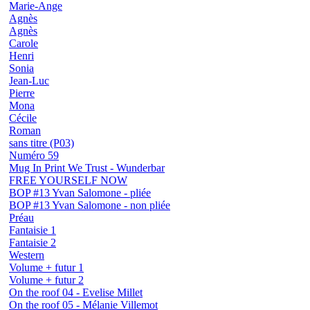
Marie-Ange
Agnès
Agnès
Carole
Henri
Sonia
Jean-Luc
Pierre
Mona
Cécile
Roman
sans titre (P03)
Numéro 59
Mug In Print We Trust - Wunderbar
FREE YOURSELF NOW
BOP #13 Yvan Salomone - pliée
BOP #13 Yvan Salomone - non pliée
Préau
Fantaisie 1
Fantaisie 2
Western
Volume + futur 1
Volume + futur 2
On the roof 04 - Evelise Millet
On the roof 05 - Mélanie Villemot