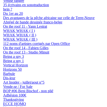
Venise rangée
35 écrivains en sonotraduction
hein ?
Du 1er au 20
Des avantages de la pêche africaine sur celle de Terre-Neuve
Abrégé de bande dessinée franco-belge
On the roof 11 - Yann Lestrat
WHAK WHAK ( I )
WHAK WHAK ( II )
WHAK WHAK ( III )
112 noms d'artistes corrigés par Open Office
On the roof 14 - Fabien Gilles
On the roof 13 - Studio Minuit
Being a spy 3
Being a spy 1
Vertical Horizon
Horizons 50
Barbule
Dis-leur
Art Insider - juillet/aout n°5
Vende-se / For Sale
BOP #06 Beni Bischof - non plié
Adhésion 100€
Thanksgiving
ECCE HOMO