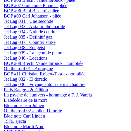
BOP #08 Brecht Vandenbrouck - pliée
BOP #07 Guillaume Pinard - pliée
BOP #06 Beni Bischof - pliée
BOP #09 Carl Johanson - pliée
Jet Lag 031 - Une seconde
Jet Lag 033 - A star in the marble
Jet Lag 034 - Nuit de cendre
Jet Lag 035 - Definitif gaz
Jet Lag 037 - Counter-strike
Jet Lag 038 - Zeitgeist
Jet Lag 039 - La leçon de piano
Jet Lag 040 - Locations
BOP #08 Brecht Vandenbrouck - non pliée
On the roof 01 - Anonyme
BOP #11 Christian Robert-Tissot - non pliée
Jet Lag 032 - El dorado
Jet Lag 036 - Voyage autour de ma chambre
Paris Rangé - 2e édition
La psyché de l'univers - hommage à F. J. Varela
L'abécédaire de la mort
Bloc note Jean Jullien
On the roof 02 - Julien Duporté
Bloc note Carl Linden
1576, éjecta
Bloc note Mardi Noir