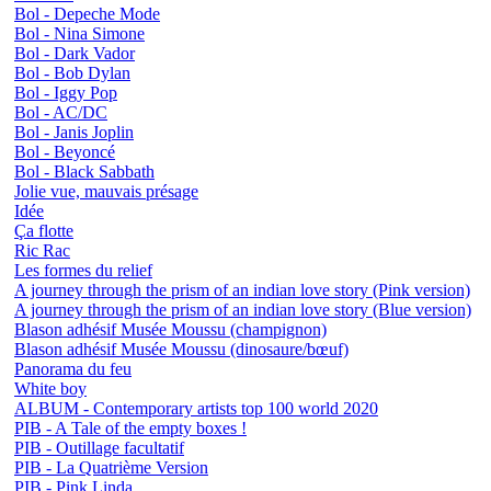
Bol - Depeche Mode
Bol - Nina Simone
Bol - Dark Vador
Bol - Bob Dylan
Bol - Iggy Pop
Bol - AC/DC
Bol - Janis Joplin
Bol - Beyoncé
Bol - Black Sabbath
Jolie vue, mauvais présage
Idée
Ça flotte
Ric Rac
Les formes du relief
A journey through the prism of an indian love story (Pink version)
A journey through the prism of an indian love story (Blue version)
Blason adhésif Musée Moussu (champignon)
Blason adhésif Musée Moussu (dinosaure/bœuf)
Panorama du feu
White boy
ALBUM - Contemporary artists top 100 world 2020
PIB - A Tale of the empty boxes !
PIB - Outillage facultatif
PIB - La Quatrième Version
PIB - Pink Linda