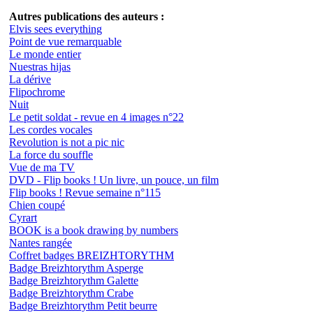
Autres publications des auteurs :
Elvis sees everything
Point de vue remarquable
Le monde entier
Nuestras hijas
La dérive
Flipochrome
Nuit
Le petit soldat - revue en 4 images n°22
Les cordes vocales
Revolution is not a pic nic
La force du souffle
Vue de ma TV
DVD - Flip books ! Un livre, un pouce, un film
Flip books ! Revue semaine n°115
Chien coupé
Cyrart
BOOK is a book drawing by numbers
Nantes rangée
Coffret badges BREIZHTORYTHM
Badge Breizhtorythm Asperge
Badge Breizhtorythm Galette
Badge Breizhtorythm Crabe
Badge Breizhtorythm Petit beurre