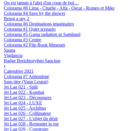
On est jamais à l'abri d'un coup de bol…
Colorama #8 Lima - Charlie - Alfa - Oscar - Romeo et Mike
Colorama #4 Save by the shower
Being a spy 2
Colorama #6 Destinations imaginaires
Colorama #1 Quiet scenario
Colorama #5 Gama radiation in Samiland
Colorama #3 Centre
Colorama #2 Flip Book Museum
Sauna
Vigilancia
Badge Breizhtorythm Saucisse
•
Calendrier 2021
Colorama #7 Aphonème
Sans titre (Yann Lestrat)
Jet Lag 021 - Split
Jet Lag 022 - Kombat
Jet Lag 023 - Découpures
Jet Lag 024 - LUXE
Jet Lag 025 - Archibus
Jet Lag 026 - Collimateur
Jet Lag 027 - L'objet du désir
Jet Lag 028 - Remonter la rue
Jet Lag 029 - Construire