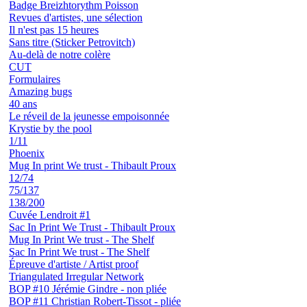
Badge Breizhtorythm Poisson
Revues d'artistes, une sélection
Il n'est pas 15 heures
Sans titre (Sticker Petrovitch)
Au-delà de notre colère
CUT
Formulaires
Amazing bugs
40 ans
Le réveil de la jeunesse empoisonnée
Krystie by the pool
1/11
Phoenix
Mug In print We trust - Thibault Proux
12/74
75/137
138/200
Cuvée Lendroit #1
Sac In Print We Trust - Thibault Proux
Mug In Print We trust - The Shelf
Sac In Print We trust - The Shelf
Épreuve d'artiste / Artist proof
Triangulated Irregular Network
BOP #10 Jérémie Gindre - non pliée
BOP #11 Christian Robert-Tissot - pliée