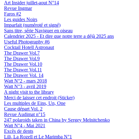
Art Insider juillet-aout N°14
Revue Ingmar
Faros #2
Les guides Noirs
Imparfait (numéroté et signé)
Sans titre, série Naviguer en oiseau
Calendrier 2025 - Et dire que notre terre a déjà 2025 ans
Useful Photography #6
Cocktail Hotell Astronaut
The Drawer Vol.7
The Drawer Vol.9
The Drawer Vol.10
The Drawer Vol.11
The Drawer Vol. 14
Watt N°2 - mars 2018
Watt N°3 - avril 2019
A night visit to the library
Merci de laisser cet endroit (Sticker)
Les multiples de Eins, Un, One
Cause départ Vol. 2
Revue Audimat n°15
247 polaroids taken in China by Sergey Melnitchenko
Watt N°4 - Mai 2021
Excès de dents
Lili, La Rozell et Le Marimba N°1