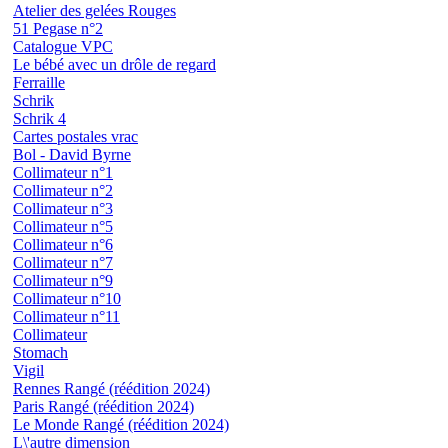
Atelier des gelées Rouges
51 Pegase n°2
Catalogue VPC
Le bébé avec un drôle de regard
Ferraille
Schrik
Schrik 4
Cartes postales vrac
Bol - David Byrne
Collimateur n°1
Collimateur n°2
Collimateur n°3
Collimateur n°5
Collimateur n°6
Collimateur n°7
Collimateur n°9
Collimateur n°10
Collimateur n°11
Collimateur
Stomach
Vigil
Rennes Rangé (réédition 2024)
Paris Rangé (réédition 2024)
Le Monde Rangé (réédition 2024)
L\'autre dimension