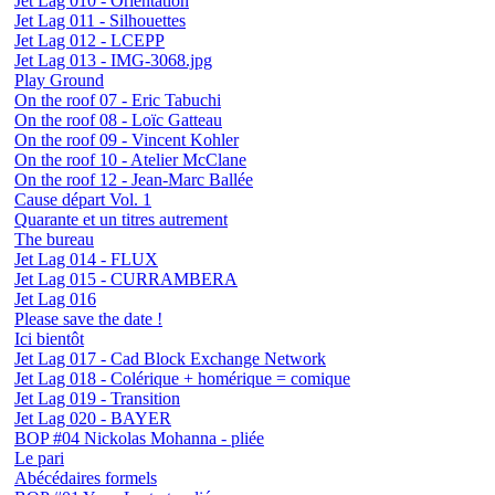
Jet Lag 010 - Orientation
Jet Lag 011 - Silhouettes
Jet Lag 012 - LCEPP
Jet Lag 013 - IMG-3068.jpg
Play Ground
On the roof 07 - Eric Tabuchi
On the roof 08 - Loïc Gatteau
On the roof 09 - Vincent Kohler
On the roof 10 - Atelier McClane
On the roof 12 - Jean-Marc Ballée
Cause départ Vol. 1
Quarante et un titres autrement
The bureau
Jet Lag 014 - FLUX
Jet Lag 015 - CURRAMBERA
Jet Lag 016
Please save the date !
Ici bientôt
Jet Lag 017 - Cad Block Exchange Network
Jet Lag 018 - Colérique + homérique = comique
Jet Lag 019 - Transition
Jet Lag 020 - BAYER
BOP #04 Nickolas Mohanna - pliée
Le pari
Abécédaires formels