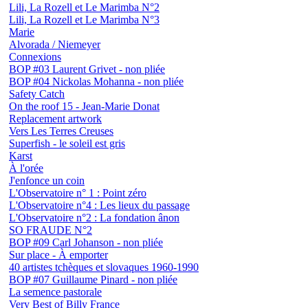
Lili, La Rozell et Le Marimba N°2
Lili, La Rozell et Le Marimba N°3
Marie
Alvorada / Niemeyer
Connexions
BOP #03 Laurent Grivet - non pliée
BOP #04 Nickolas Mohanna - non pliée
Safety Catch
On the roof 15 - Jean-Marie Donat
Replacement artwork
Vers Les Terres Creuses
Superfish - le soleil est gris
Karst
À l'orée
J'enfonce un coin
L'Observatoire n° 1 : Point zéro
L'Observatoire n°4 : Les lieux du passage
L'Observatoire n°2 : La fondation ânon
SO FRAUDE N°2
BOP #09 Carl Johanson - non pliée
Sur place - À emporter
40 artistes tchèques et slovaques 1960-1990
BOP #07 Guillaume Pinard - non pliée
La semence pastorale
Very Best of Billy France