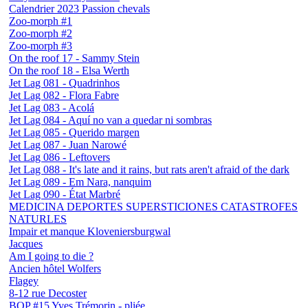
Calendrier 2023 Passion chevals
Zoo-morph #1
Zoo-morph #2
Zoo-morph #3
On the roof 17 - Sammy Stein
On the roof 18 - Elsa Werth
Jet Lag 081 - Quadrinhos
Jet Lag 082 - Flora Fabre
Jet Lag 083 - Acolá
Jet Lag 084 - Aquí no van a quedar ni sombras
Jet Lag 085 - Querido margen
Jet Lag 087 - Juan Narowé
Jet Lag 086 - Leftovers
Jet Lag 088 - It's late and it rains, but rats aren't afraid of the dark
Jet Lag 089 - Em Nara, nanquim
Jet Lag 090 - État Marbré
MEDICINA DEPORTES SUPERSTICIONES CATASTROFES
NATURLES
Impair et manque Kloveniersburgwal
Jacques
Am I going to die ?
Ancien hôtel Wolfers
Flagey
8-12 rue Decoster
BOP #15 Yves Trémorin - pliée