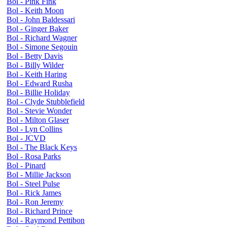
Bol - Pink Fink
Bol - Keith Moon
Bol - John Baldessari
Bol - Ginger Baker
Bol - Richard Wagner
Bol - Simone Segouin
Bol - Betty Davis
Bol - Billy Wilder
Bol - Keith Haring
Bol - Edward Rusha
Bol - Billie Holiday
Bol - Clyde Stubblefield
Bol - Stevie Wonder
Bol - Milton Glaser
Bol - Lyn Collins
Bol - JCVD
Bol - The Black Keys
Bol - Rosa Parks
Bol - Pinard
Bol - Millie Jackson
Bol - Steel Pulse
Bol - Rick James
Bol - Ron Jeremy
Bol - Richard Prince
Bol - Raymond Pettibon