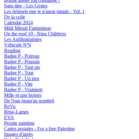
Bonne année ma couillasse !
Sans titre - Les Gestes
Les briquets que je n'aurai jamais - Vol. 1
De la colle
Calendar 2024
Midi Minuit Fantastique
On the roof 19 - Nina Childress
Les Antilimiratistes
Véhicule N°6
Reading
Badge P - Poireau
Badge P - Poussin
Badge P - Tant pis
Badge P - Tout
Badge P - Un peu
Badge P - Vite
Badge P - Vraiment
Mille et une bornes
De l'eau jusqu'au nombril
ReVu
Brise-Lames
EVA
People painting
Cartes postales - For a free Palestine
Images d'après