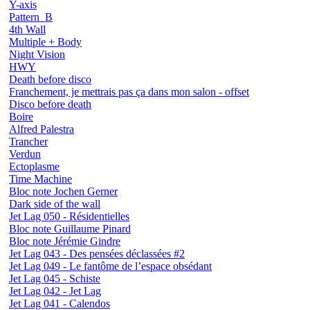
Y-axis
Pattern_B
4th Wall
Multiple + Body
Night Vision
HWY
Death before disco
Franchement, je mettrais pas ça dans mon salon - offset
Disco before death
Boire
Alfred Palestra
Trancher
Verdun
Ectoplasme
Time Machine
Bloc note Jochen Gerner
Dark side of the wall
Jet Lag 050 - Résidentielles
Bloc note Guillaume Pinard
Bloc note Jérémie Gindre
Jet Lag 043 - Des pensées déclassées #2
Jet Lag 049 - Le fantôme de l’espace obsédant
Jet Lag 045 - Schiste
Jet Lag 042 - Jet Lag
Jet Lag 041 - Calendos