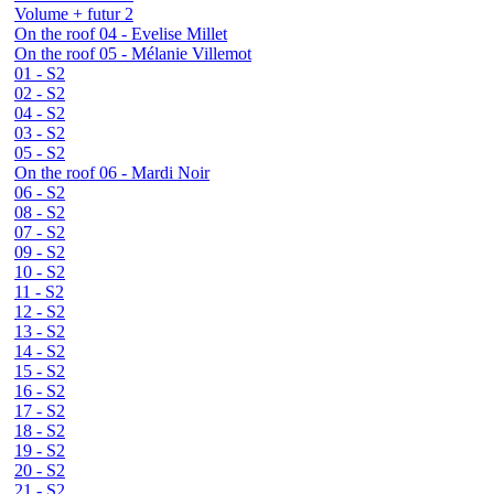
Volume + futur 2
On the roof 04 - Evelise Millet
On the roof 05 - Mélanie Villemot
01 - S2
02 - S2
04 - S2
03 - S2
05 - S2
On the roof 06 - Mardi Noir
06 - S2
08 - S2
07 - S2
09 - S2
10 - S2
11 - S2
12 - S2
13 - S2
14 - S2
15 - S2
16 - S2
17 - S2
18 - S2
19 - S2
20 - S2
21 - S2