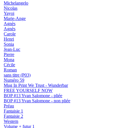
Michelangelo
Nicolas
Yayoi
Marie-Ange
Agnès
Agnès
Carole
Henri
Sonia
Jean-Luc
Pierre
Mona
Cécile
Roman
sans titre (P03)
Numéro 59
Mug In Print We Trust - Wunderbar
FREE YOURSELF NOW
BOP #13 Yvan Salomone - pliée
BOP #13 Yvan Salomone - non pliée
Préau
Fantaisie 1
Fantaisie 2
Western
Volume + futur 1