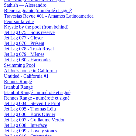
Sathish — Alessandro
Bleue saignante (numéroté et signé)
Travesias Revue #01 - Amamos Latinoamerica
Peur sur la ville
Krystie by the pool (from behind)
Jet Lag 075 - Sous réserve
Jet Lag 077 - Closer
Jet Lag 076 - Présent
Jet Lag 078 - Trash Royal
Jet Lag 079 - Mêmes
Jet Lag 080 - Harmonies
Swimming Pool
At Joe's house in California
Untitled - California #1
Rennes Rangé
Istanbul Rangé
Istanbul Rangé - numéroté et signé
Rennes Rangé - numéroté et signé
Jet Lag 004 - Steven Le Priol
Jet Lag 005 - Thomas Lélu
Jet Lag 006 - Boris Olivier
Jet Lag 007 - Guillaume Verdon
Jet Lag 008 - Interface
Jet Lag 009 - Lovely stones