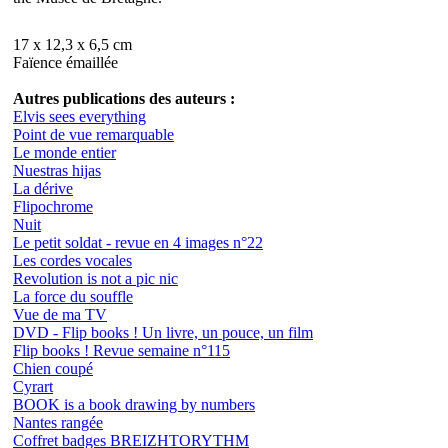
17 x 12,3 x 6,5 cm
Faïence émaillée
Autres publications des auteurs :
Elvis sees everything
Point de vue remarquable
Le monde entier
Nuestras hijas
La dérive
Flipochrome
Nuit
Le petit soldat - revue en 4 images n°22
Les cordes vocales
Revolution is not a pic nic
La force du souffle
Vue de ma TV
DVD - Flip books ! Un livre, un pouce, un film
Flip books ! Revue semaine n°115
Chien coupé
Cyrart
BOOK is a book drawing by numbers
Nantes rangée
Coffret badges BREIZHTORYTHM