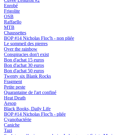
Cuvée Lendroit #2
Enrobé
Frigolite
OSB
Raffaello
MTB
Chaussettes
BOP #14 Nicholas Floc'h - non pliée
Le sommeil des pierres
Over the rainbow
Conspiracies don't exist
Bon d'achat 15 euros
Bon d'achat 30 euros
Bon d'achat 50 euros
Twenty six Blank Rocks
Fragment
Petite peste
Quarantaine de l'art confiné
Heat Death
Aesop
Black Books, Daily Life
BOP #14 Nicholas Floc'h - pliée
Cyanobactérie
Caniche
Tazi