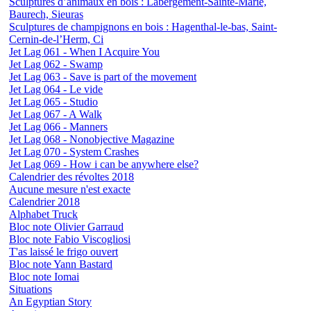
Sculptures d’animaux en bois : Labergement-Sainte-Marie,
Baurech, Sieuras
Sculptures de champignons en bois : Hagenthal-le-bas, Saint-
Cernin-de-l’Herm, Ci
Jet Lag 061 - When I Acquire You
Jet Lag 062 - Swamp
Jet Lag 063 - Save is part of the movement
Jet Lag 064 - Le vide
Jet Lag 065 - Studio
Jet Lag 067 - A Walk
Jet Lag 066 - Manners
Jet Lag 068 - Nonobjective Magazine
Jet Lag 070 - System Crashes
Jet Lag 069 - How i can be anywhere else?
Calendrier des révoltes 2018
Aucune mesure n'est exacte
Calendrier 2018
Alphabet Truck
Bloc note Olivier Garraud
Bloc note Fabio Viscogliosi
T'as laissé le frigo ouvert
Bloc note Yann Bastard
Bloc note Iomai
Situations
An Egyptian Story