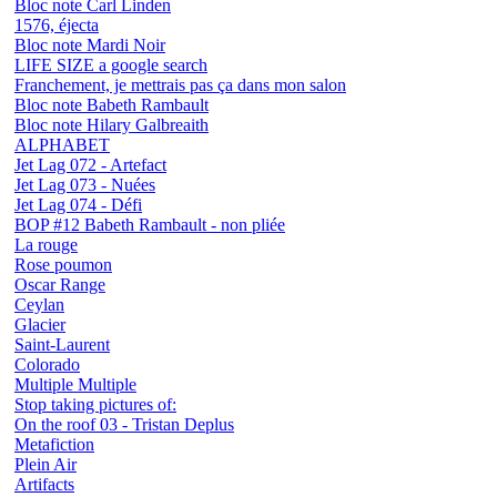
Bloc note Carl Linden
1576, éjecta
Bloc note Mardi Noir
LIFE SIZE a google search
Franchement, je mettrais pas ça dans mon salon
Bloc note Babeth Rambault
Bloc note Hilary Galbreaith
ALPHABET
Jet Lag 072 - Artefact
Jet Lag 073 - Nuées
Jet Lag 074 - Défi
BOP #12 Babeth Rambault - non pliée
La rouge
Rose poumon
Oscar Range
Ceylan
Glacier
Saint-Laurent
Colorado
Multiple Multiple
Stop taking pictures of:
On the roof 03 - Tristan Deplus
Metafiction
Plein Air
Artifacts