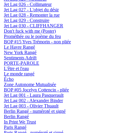
Jet Lag 026 - Collimateur
Jet Lag 027 - L'objet du désir
Jet Lag 028 - Remonter la rue
Jet Lag 029 - Construire
Jet Lag 030 - CLIFFHANGER
Don't fuck with me (Poster)
Prométhée ou le poème du feu
BOP #15 Yves Trémorin - non pliée
Le Havre Rangé
New York Rangé
Sentiments Adrift
PORTE-PAROLE
L'être et l'eau
Le monde rangé
Écho
Zone Autonome Mutualisée
BOP #05 Jocelyn Cottencin - pliée
Jet Lag 001 - Laura Pasquerault
Jet Lag 002 - Alexander Binder
Jet Lag 003 - Olivier Thuault
Berlin Rangé - numéroté et signé
Berlin Rangé
In Print We Trust
Paris Rangé
Paris Rangé - numéroté et signé