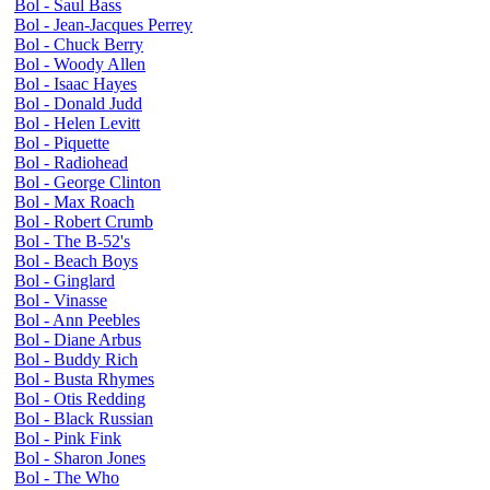
Bol - Saul Bass
Bol - Jean-Jacques Perrey
Bol - Chuck Berry
Bol - Woody Allen
Bol - Isaac Hayes
Bol - Donald Judd
Bol - Helen Levitt
Bol - Piquette
Bol - Radiohead
Bol - George Clinton
Bol - Max Roach
Bol - Robert Crumb
Bol - The B-52's
Bol - Beach Boys
Bol - Ginglard
Bol - Vinasse
Bol - Ann Peebles
Bol - Diane Arbus
Bol - Buddy Rich
Bol - Busta Rhymes
Bol - Otis Redding
Bol - Black Russian
Bol - Pink Fink
Bol - Sharon Jones
Bol - The Who