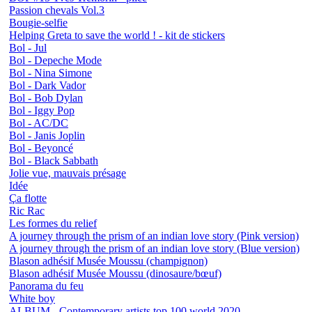
Passion chevals Vol.3
Bougie-selfie
Helping Greta to save the world ! - kit de stickers
Bol - Jul
Bol - Depeche Mode
Bol - Nina Simone
Bol - Dark Vador
Bol - Bob Dylan
Bol - Iggy Pop
Bol - AC/DC
Bol - Janis Joplin
Bol - Beyoncé
Bol - Black Sabbath
Jolie vue, mauvais présage
Idée
Ça flotte
Ric Rac
Les formes du relief
A journey through the prism of an indian love story (Pink version)
A journey through the prism of an indian love story (Blue version)
Blason adhésif Musée Moussu (champignon)
Blason adhésif Musée Moussu (dinosaure/bœuf)
Panorama du feu
White boy
ALBUM - Contemporary artists top 100 world 2020