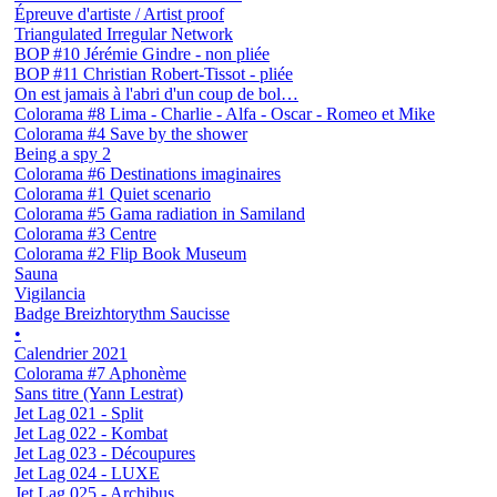
Épreuve d'artiste / Artist proof
Triangulated Irregular Network
BOP #10 Jérémie Gindre - non pliée
BOP #11 Christian Robert-Tissot - pliée
On est jamais à l'abri d'un coup de bol…
Colorama #8 Lima - Charlie - Alfa - Oscar - Romeo et Mike
Colorama #4 Save by the shower
Being a spy 2
Colorama #6 Destinations imaginaires
Colorama #1 Quiet scenario
Colorama #5 Gama radiation in Samiland
Colorama #3 Centre
Colorama #2 Flip Book Museum
Sauna
Vigilancia
Badge Breizhtorythm Saucisse
•
Calendrier 2021
Colorama #7 Aphonème
Sans titre (Yann Lestrat)
Jet Lag 021 - Split
Jet Lag 022 - Kombat
Jet Lag 023 - Découpures
Jet Lag 024 - LUXE
Jet Lag 025 - Archibus