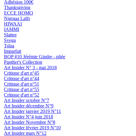
Adhésion 100€
Thanksgiving
ECCE HOMO
Nigraaa Lalfs
HIWAAI
IAMMI
Slattee
Svega
Tslua
Imparfait
BOP #10 Jérémie Gindre - pliée
Panther's Collection
Art Insider N° 3 - mai 2018
Critique d'art n°45
Critique d'art n°44
Critique d'art n°51
Critique d'art n°55
Critique d'art n°52
Art Insider octobre N°7
Art Insider décembre N°9
Art Insider janvier 2019 N°11
Art Insider N°4 juin 2018
Art Insider Novembre N°8
Art Insider février 2019 N°10
Art Insider mars N°12