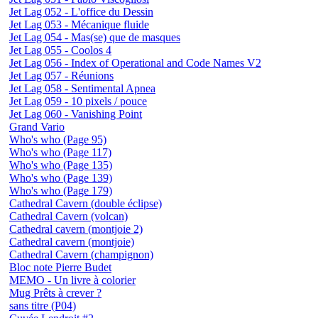
Jet Lag 052 - L'office du Dessin
Jet Lag 053 - Mécanique fluide
Jet Lag 054 - Mas(se) que de masques
Jet Lag 055 - Coolos 4
Jet Lag 056 - Index of Operational and Code Names V2
Jet Lag 057 - Réunions
Jet Lag 058 - Sentimental Apnea
Jet Lag 059 - 10 pixels / pouce
Jet Lag 060 - Vanishing Point
Grand Vario
Who's who (Page 95)
Who's who (Page 117)
Who's who (Page 135)
Who's who (Page 139)
Who's who (Page 179)
Cathedral Cavern (double éclipse)
Cathedral Cavern (volcan)
Cathedral cavern (montjoie 2)
Cathedral cavern (montjoie)
Cathedral Cavern (champignon)
Bloc note Pierre Budet
MEMO - Un livre à colorier
Mug Prêts à crever ?
sans titre (P04)