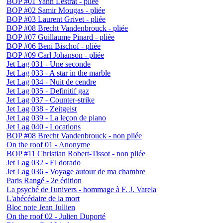
BOP #01 Yann Lestrat - pliée
BOP #02 Samir Mougas - pliée
BOP #03 Laurent Grivet - pliée
BOP #08 Brecht Vandenbrouck - pliée
BOP #07 Guillaume Pinard - pliée
BOP #06 Beni Bischof - pliée
BOP #09 Carl Johanson - pliée
Jet Lag 031 - Une seconde
Jet Lag 033 - A star in the marble
Jet Lag 034 - Nuit de cendre
Jet Lag 035 - Definitif gaz
Jet Lag 037 - Counter-strike
Jet Lag 038 - Zeitgeist
Jet Lag 039 - La leçon de piano
Jet Lag 040 - Locations
BOP #08 Brecht Vandenbrouck - non pliée
On the roof 01 - Anonyme
BOP #11 Christian Robert-Tissot - non pliée
Jet Lag 032 - El dorado
Jet Lag 036 - Voyage autour de ma chambre
Paris Rangé - 2e édition
La psyché de l'univers - hommage à F. J. Varela
L'abécédaire de la mort
Bloc note Jean Jullien
On the roof 02 - Julien Duporté