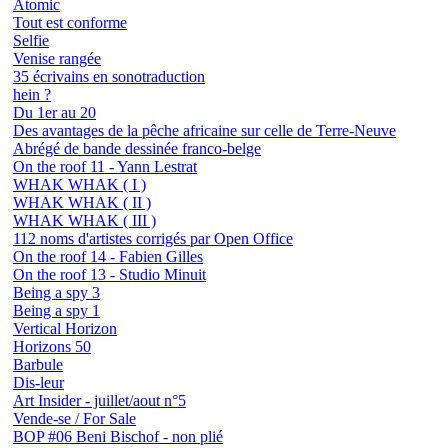
Atomic
Tout est conforme
Selfie
Venise rangée
35 écrivains en sonotraduction
hein ?
Du 1er au 20
Des avantages de la pêche africaine sur celle de Terre-Neuve
Abrégé de bande dessinée franco-belge
On the roof 11 - Yann Lestrat
WHAK WHAK ( I )
WHAK WHAK ( II )
WHAK WHAK ( III )
112 noms d'artistes corrigés par Open Office
On the roof 14 - Fabien Gilles
On the roof 13 - Studio Minuit
Being a spy 3
Being a spy 1
Vertical Horizon
Horizons 50
Barbule
Dis-leur
Art Insider - juillet/aout n°5
Vende-se / For Sale
BOP #06 Beni Bischof - non plié