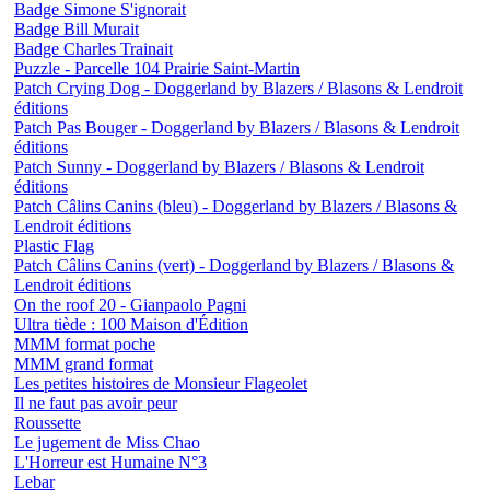
Badge Simone S'ignorait
Badge Bill Murait
Badge Charles Trainait
Puzzle - Parcelle 104 Prairie Saint-Martin
Patch Crying Dog - Doggerland by Blazers / Blasons & Lendroit
éditions
Patch Pas Bouger - Doggerland by Blazers / Blasons & Lendroit
éditions
Patch Sunny - Doggerland by Blazers / Blasons & Lendroit
éditions
Patch Câlins Canins (bleu) - Doggerland by Blazers / Blasons &
Lendroit éditions
Plastic Flag
Patch Câlins Canins (vert) - Doggerland by Blazers / Blasons &
Lendroit éditions
On the roof 20 - Gianpaolo Pagni
Ultra tiède : 100 Maison d'Édition
MMM format poche
MMM grand format
Les petites histoires de Monsieur Flageolet
Il ne faut pas avoir peur
Roussette
Le jugement de Miss Chao
L'Horreur est Humaine N°3
Lebar