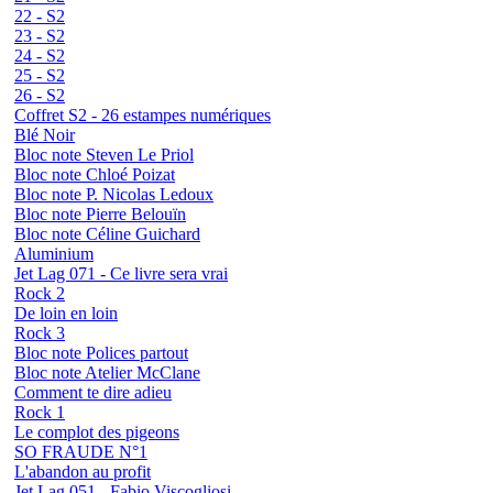
22 - S2
23 - S2
24 - S2
25 - S2
26 - S2
Coffret S2 - 26 estampes numériques
Blé Noir
Bloc note Steven Le Priol
Bloc note Chloé Poizat
Bloc note P. Nicolas Ledoux
Bloc note Pierre Belouïn
Bloc note Céline Guichard
Aluminium
Jet Lag 071 - Ce livre sera vrai
Rock 2
De loin en loin
Rock 3
Bloc note Polices partout
Bloc note Atelier McClane
Comment te dire adieu
Rock 1
Le complot des pigeons
SO FRAUDE N°1
L'abandon au profit
Jet Lag 051 - Fabio Viscogliosi