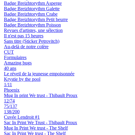
Badge Breizhtorythm Asperge
Badge Breizhtorythm Galette
Badge Breizhtorythm Crabe
Badge Breizhtorythm Petit beurre
Badge Breizhtorythm Poisson
Revues d'artistes, une sélection
Il n'est pas 15 heures
Sans titre (Sticker Petrovitch)
Au-delà de notre colère
CUT
Formulaires
Amazing bugs
40 ans
Le réveil de la jeunesse empoisonnée
Krystie by the pool
1/11
Phoenix
Mug In print We trust - Thibault Proux
12/74
75/137
138/200
Cuvée Lendroit #1
Sac In Print We Trust - Thibault Proux
Mug In Print We trust - The Shelf
Sac In Print We trust - The Shelf