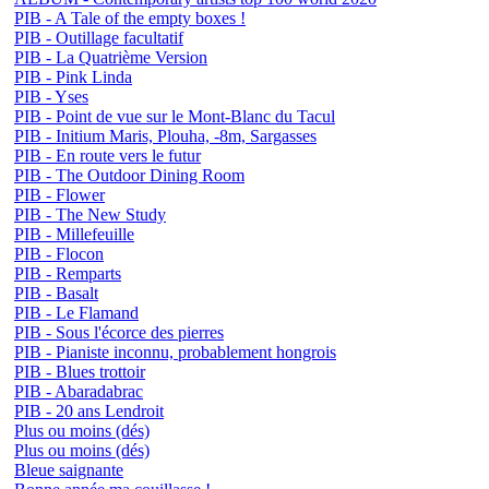
PIB - A Tale of the empty boxes !
PIB - Outillage facultatif
PIB - La Quatrième Version
PIB - Pink Linda
PIB - Yses
PIB - Point de vue sur le Mont-Blanc du Tacul
PIB - Initium Maris, Plouha, -8m, Sargasses
PIB - En route vers le futur
PIB - The Outdoor Dining Room
PIB - Flower
PIB - The New Study
PIB - Millefeuille
PIB - Flocon
PIB - Remparts
PIB - Basalt
PIB - Le Flamand
PIB - Sous l'écorce des pierres
PIB - Pianiste inconnu, probablement hongrois
PIB - Blues trottoir
PIB - Abaradabrac
PIB - 20 ans Lendroit
Plus ou moins (dés)
Plus ou moins (dés)
Bleue saignante