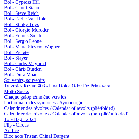
Bol - Cypress Hill
Bol - Candi Staton
Bol - Steve Reich
Bol - Eddie Van Hale
Bol - Stinky Toys
Bol - Giorgio Moroder
Bol - Franck Sinatra
Bol - Sergio Leone
Bol - Maud Stevens Wagner
Bol - Picrate
Bol - Slayer
Bol - Curtis Mayfield
Bol - Chris Burden
Bol - Dora Maar
Souvenirs, souvenirs
Travesias Revue #03 - Una Dolce Odor De Primavera
Motto Sucks
Chaque galop témmène vers les
Dictionnaire des symboles - Symbologie
Calendrier des révoltes / Calendar of revolts (plié/folded)
Calendrier des révoltes / Calendar of revolts (non plié/unfolded)
Tote Bag - 2024
Flip - Circus
Artifice
Bloc note Tristan Chinal-Dargent