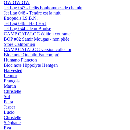
OW OW OW
Jet Lag 047 - Petits bonhommes de chemin
Jet Lag 048 - Tendre est la nuit
Etropud's I.S.B.N.
Jet Lag 046 - Ha ! Ha !
Jet Lag 044 - Jean Bouise
CAMP CATALOG édition courante
BOP #02 Samir Mougas - non pliée
Store Californien
CAMP CATALOG version collector
Bloc note Quentin Faucompré
Humano Plancton
Bloc note Hippolyte Hentgen
Harvested
Leonor
François
Martin
Christelle
Sol
Petra
Jasper
Lucio
Christelle
Stéphane
Eva