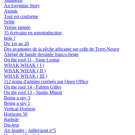
Situations
An Egyptian Story
Atomic
Tout est conforme
Selfie
Venise rangée
35 écrivains en sonotraduction
hein ?
Du 1er au 20
Des avantages de la pêche africaine sur celle de Terre-Neuve
Abrégé de bande dessinée franco-belge
On the roof 11 - Yann Lestrat
WHAK WHAK ( I )
WHAK WHAK ( II )
WHAK WHAK ( III )
112 noms d'artistes corrigés par Open Office
On the roof 14 - Fabien Gilles
On the roof 13 - Studio Minuit
Being a spy 3
Being a spy 1
Vertical Horizon
Horizons 50
Barbule
Dis-leur
Art Insider - juillet/aout n°5