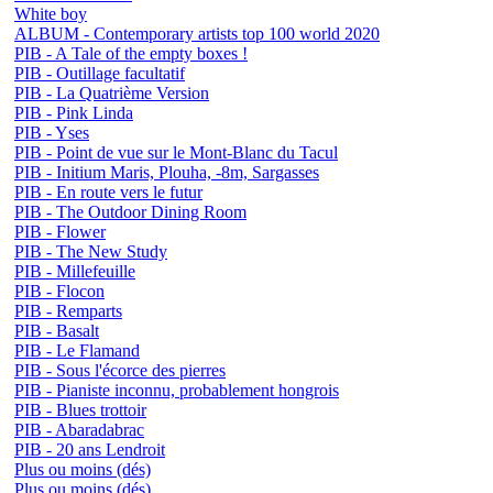
White boy
ALBUM - Contemporary artists top 100 world 2020
PIB - A Tale of the empty boxes !
PIB - Outillage facultatif
PIB - La Quatrième Version
PIB - Pink Linda
PIB - Yses
PIB - Point de vue sur le Mont-Blanc du Tacul
PIB - Initium Maris, Plouha, -8m, Sargasses
PIB - En route vers le futur
PIB - The Outdoor Dining Room
PIB - Flower
PIB - The New Study
PIB - Millefeuille
PIB - Flocon
PIB - Remparts
PIB - Basalt
PIB - Le Flamand
PIB - Sous l'écorce des pierres
PIB - Pianiste inconnu, probablement hongrois
PIB - Blues trottoir
PIB - Abaradabrac
PIB - 20 ans Lendroit
Plus ou moins (dés)
Plus ou moins (dés)