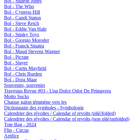
Bol - Sharon Jones
Bol - The Who
Bol - Cypress Hill
Bol - Candi Staton
Bol - Steve Reich
Bol - Eddie Van Hale
Bol - Stinky Toys
Bol - Giorgio Moroder
Bol - Franck Sinatra
Bol - Maud Stevens Wagner
Bol - Picrate
Bol - Slayer
Bol - Curtis Mayfield
Bol - Chris Burden
Bol - Dora Maar
Souvenirs, souvenirs
Travesias Revue #03 - Una Dolce Odor De Primavera
Motto Sucks
Chaque galop témmène vers les
Dictionnaire des symboles - Symbologie
Calendrier des révoltes / Calendar of revolts (plié/folded)
Calendrier des révoltes / Calendar of revolts (non plié/unfolded)
Tote Bag - 2024
Flip - Circus
Artifice