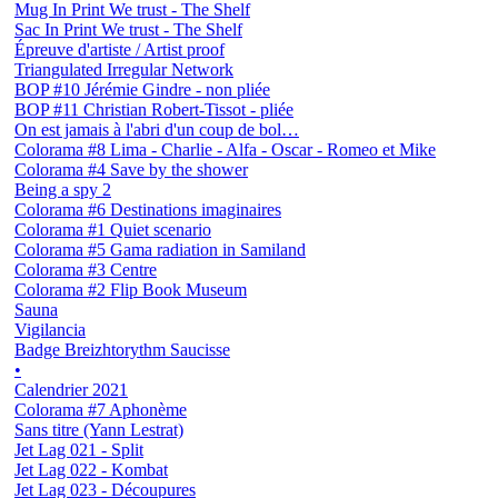
Mug In Print We trust - The Shelf
Sac In Print We trust - The Shelf
Épreuve d'artiste / Artist proof
Triangulated Irregular Network
BOP #10 Jérémie Gindre - non pliée
BOP #11 Christian Robert-Tissot - pliée
On est jamais à l'abri d'un coup de bol…
Colorama #8 Lima - Charlie - Alfa - Oscar - Romeo et Mike
Colorama #4 Save by the shower
Being a spy 2
Colorama #6 Destinations imaginaires
Colorama #1 Quiet scenario
Colorama #5 Gama radiation in Samiland
Colorama #3 Centre
Colorama #2 Flip Book Museum
Sauna
Vigilancia
Badge Breizhtorythm Saucisse
•
Calendrier 2021
Colorama #7 Aphonème
Sans titre (Yann Lestrat)
Jet Lag 021 - Split
Jet Lag 022 - Kombat
Jet Lag 023 - Découpures