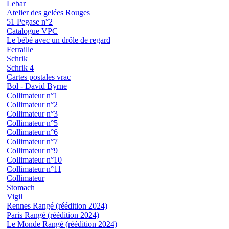
Lebar
Atelier des gelées Rouges
51 Pegase n°2
Catalogue VPC
Le bébé avec un drôle de regard
Ferraille
Schrik
Schrik 4
Cartes postales vrac
Bol - David Byrne
Collimateur n°1
Collimateur n°2
Collimateur n°3
Collimateur n°5
Collimateur n°6
Collimateur n°7
Collimateur n°9
Collimateur n°10
Collimateur n°11
Collimateur
Stomach
Vigil
Rennes Rangé (réédition 2024)
Paris Rangé (réédition 2024)
Le Monde Rangé (réédition 2024)