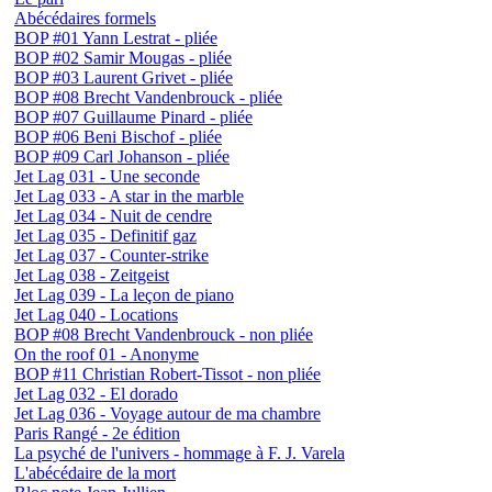
Abécédaires formels
BOP #01 Yann Lestrat - pliée
BOP #02 Samir Mougas - pliée
BOP #03 Laurent Grivet - pliée
BOP #08 Brecht Vandenbrouck - pliée
BOP #07 Guillaume Pinard - pliée
BOP #06 Beni Bischof - pliée
BOP #09 Carl Johanson - pliée
Jet Lag 031 - Une seconde
Jet Lag 033 - A star in the marble
Jet Lag 034 - Nuit de cendre
Jet Lag 035 - Definitif gaz
Jet Lag 037 - Counter-strike
Jet Lag 038 - Zeitgeist
Jet Lag 039 - La leçon de piano
Jet Lag 040 - Locations
BOP #08 Brecht Vandenbrouck - non pliée
On the roof 01 - Anonyme
BOP #11 Christian Robert-Tissot - non pliée
Jet Lag 032 - El dorado
Jet Lag 036 - Voyage autour de ma chambre
Paris Rangé - 2e édition
La psyché de l'univers - hommage à F. J. Varela
L'abécédaire de la mort