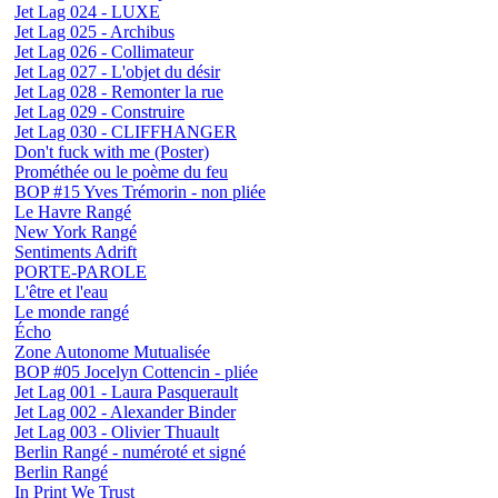
Jet Lag 024 - LUXE
Jet Lag 025 - Archibus
Jet Lag 026 - Collimateur
Jet Lag 027 - L'objet du désir
Jet Lag 028 - Remonter la rue
Jet Lag 029 - Construire
Jet Lag 030 - CLIFFHANGER
Don't fuck with me (Poster)
Prométhée ou le poème du feu
BOP #15 Yves Trémorin - non pliée
Le Havre Rangé
New York Rangé
Sentiments Adrift
PORTE-PAROLE
L'être et l'eau
Le monde rangé
Écho
Zone Autonome Mutualisée
BOP #05 Jocelyn Cottencin - pliée
Jet Lag 001 - Laura Pasquerault
Jet Lag 002 - Alexander Binder
Jet Lag 003 - Olivier Thuault
Berlin Rangé - numéroté et signé
Berlin Rangé
In Print We Trust