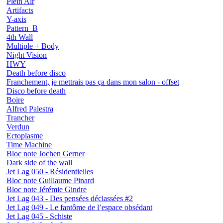
Plein Air
Artifacts
Y-axis
Pattern_B
4th Wall
Multiple + Body
Night Vision
HWY
Death before disco
Franchement, je mettrais pas ça dans mon salon - offset
Disco before death
Boire
Alfred Palestra
Trancher
Verdun
Ectoplasme
Time Machine
Bloc note Jochen Gerner
Dark side of the wall
Jet Lag 050 - Résidentielles
Bloc note Guillaume Pinard
Bloc note Jérémie Gindre
Jet Lag 043 - Des pensées déclassées #2
Jet Lag 049 - Le fantôme de l’espace obsédant
Jet Lag 045 - Schiste