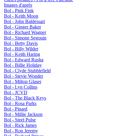
Images d'après
Bol - Pink Fink
Bol - Keith Moon
Bol - John Baldessari
Bol - Ginger Baker
Bol - Richard Wagner
Bol - Simone Segouin
Bol - Betty Davis
Bol - Billy Wilder
Bol - Keith Haring
Bol - Edward Rusha
Bol - Billie Holiday
Bol - Clyde Stubblefield
Bol - Stevie Wonder
Bol - Milton Glaser
Bol - Lyn Collins
Bol - JCVD
Bol - The Black Keys
Bol - Rosa Parks
Bol - Pinard
Bol - Millie Jackson
Bol - Steel Pulse
Bol - Rick James
Bol - Ron Jeremy