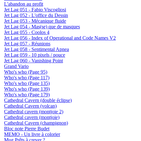
L'abandon au profit
Jet Lag 051 - Fabio Viscogliosi
Jet Lag 052 - L'office du Dessin
Jet Lag 053 - Mécanique fluide
Jet Lag 054 - Mas(se) que de masques
Jet Lag 055 - Coolos 4
Jet Lag 056 - Index of Operational and Code Names V2
Jet Lag 057 - Réunions
Jet Lag 058 - Sentimental Apnea
Jet Lag 059 - 10 pixels / pouce
Jet Lag 060 - Vanishing Point
Grand Vario
Who's who (Page 95)
Who's who (Page 117)
Who's who (Page 135)
Who's who (Page 139)
Who's who (Page 179)
Cathedral Cavern (double éclipse)
Cathedral Cavern (volcan)
Cathedral cavern (montjoie 2)
Cathedral cavern (montjoie)
Cathedral Cavern (champignon)
Bloc note Pierre Budet
MEMO - Un livre à colorier
Mug Prêts à crever ?