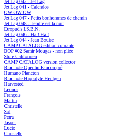
Jet Lag 042 - Jet Lag
Jet Lag 041 - Calendos
OW OW OW
Jet Lag 047 - Petits bonhommes de chemin
Jet Lag 048 - Tendre est la nuit
Etropud's I.S.B.N.
Jet Lag 046 - Ha ! Ha !
Jet Lag 044 - Jean Bouise
CAMP CATALOG édition courante
BOP #02 Samir Mougas - non pliée
Store Californien
CAMP CATALOG version collector
Bloc note Quentin Faucompré
Humano Plancton
Bloc note Hippolyte Hentgen
Harvested
Leonor
François
Martin
Christelle
Sol
Petra
Jasper
Lucio
Christelle