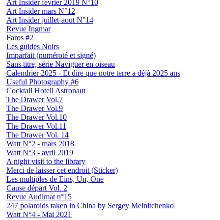
Art Insider février 2019 N°10
Art Insider mars N°12
Art Insider juillet-aout N°14
Revue Ingmar
Faros #2
Les guides Noirs
Imparfait (numéroté et signé)
Sans titre, série Naviguer en oiseau
Calendrier 2025 - Et dire que notre terre a déjà 2025 ans
Useful Photography #6
Cocktail Hotell Astronaut
The Drawer Vol.7
The Drawer Vol.9
The Drawer Vol.10
The Drawer Vol.11
The Drawer Vol. 14
Watt N°2 - mars 2018
Watt N°3 - avril 2019
A night visit to the library
Merci de laisser cet endroit (Sticker)
Les multiples de Eins, Un, One
Cause départ Vol. 2
Revue Audimat n°15
247 polaroids taken in China by Sergey Melnitchenko
Watt N°4 - Mai 2021