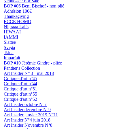
Vende-se / For Sale
BOP #06 Beni Bischof - non plié
Adhésion 100€
Thanksgiving
ECCE HOMO
Nigraaa Lalfs
HIWAAI
IAMMI
Slattee
Svega
Tslua
Imparfait
BOP #10 Jérémie Gindre - pliée
Panther's Collection
Art Insider N° 3 - mai 2018
Critique d'art n°45
Critique d'art n°44
Critique d'art n°51
Critique d'art n°55
Critique d'art n°52
Art Insider octobre N°7
Art Insider décembre N°9
Art Insider janvier 2019 N°11
Art Insider N°4 juin 2018
Art Insider Novembre N°8