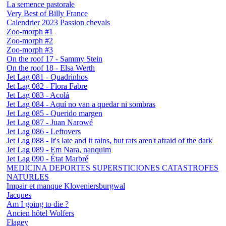
La semence pastorale
Very Best of Billy France
Calendrier 2023 Passion chevals
Zoo-morph #1
Zoo-morph #2
Zoo-morph #3
On the roof 17 - Sammy Stein
On the roof 18 - Elsa Werth
Jet Lag 081 - Quadrinhos
Jet Lag 082 - Flora Fabre
Jet Lag 083 - Acolá
Jet Lag 084 - Aquí no van a quedar ni sombras
Jet Lag 085 - Querido margen
Jet Lag 087 - Juan Narowé
Jet Lag 086 - Leftovers
Jet Lag 088 - It's late and it rains, but rats aren't afraid of the dark
Jet Lag 089 - Em Nara, nanquim
Jet Lag 090 - État Marbré
MEDICINA DEPORTES SUPERSTICIONES CATASTROFES
NATURLES
Impair et manque Kloveniersburgwal
Jacques
Am I going to die ?
Ancien hôtel Wolfers
Flagey