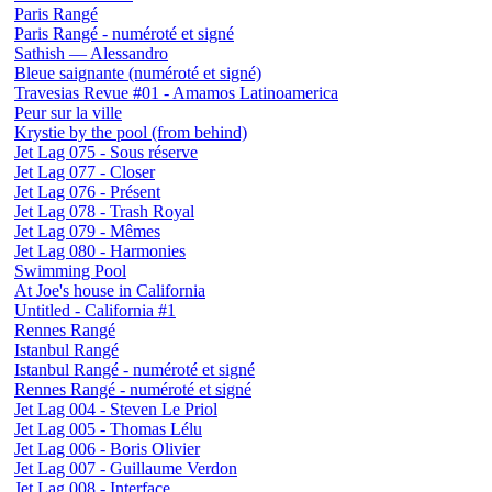
Paris Rangé
Paris Rangé - numéroté et signé
Sathish — Alessandro
Bleue saignante (numéroté et signé)
Travesias Revue #01 - Amamos Latinoamerica
Peur sur la ville
Krystie by the pool (from behind)
Jet Lag 075 - Sous réserve
Jet Lag 077 - Closer
Jet Lag 076 - Présent
Jet Lag 078 - Trash Royal
Jet Lag 079 - Mêmes
Jet Lag 080 - Harmonies
Swimming Pool
At Joe's house in California
Untitled - California #1
Rennes Rangé
Istanbul Rangé
Istanbul Rangé - numéroté et signé
Rennes Rangé - numéroté et signé
Jet Lag 004 - Steven Le Priol
Jet Lag 005 - Thomas Lélu
Jet Lag 006 - Boris Olivier
Jet Lag 007 - Guillaume Verdon
Jet Lag 008 - Interface