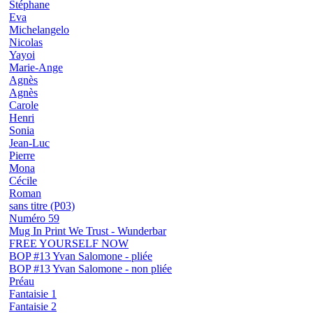
Stéphane
Eva
Michelangelo
Nicolas
Yayoi
Marie-Ange
Agnès
Agnès
Carole
Henri
Sonia
Jean-Luc
Pierre
Mona
Cécile
Roman
sans titre (P03)
Numéro 59
Mug In Print We Trust - Wunderbar
FREE YOURSELF NOW
BOP #13 Yvan Salomone - pliée
BOP #13 Yvan Salomone - non pliée
Préau
Fantaisie 1
Fantaisie 2