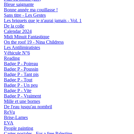
Bleue saignante
Bonne année ma couillasse !
Sans titre - Les Gestes
Les briquets que je n'aurai jamais - Vol. 1
De la colle
Calendar 2024
Midi Minuit Fantastique
On the roof 19 - Nina Childress
Les Antilimiratistes
Véhicule N°6
Reading
Badge P - Poireau
Badge P - Poussin
Badge P - Tant pis
Badge P - Tout
Badge P - Un peu
Badge P - Vite
Badge P - Vraiment
Mille et une bornes
De l'eau jusqu'au nombril
ReVu
Brise-Lames
EVA
People painting
Cartes postales - For a free Palestine