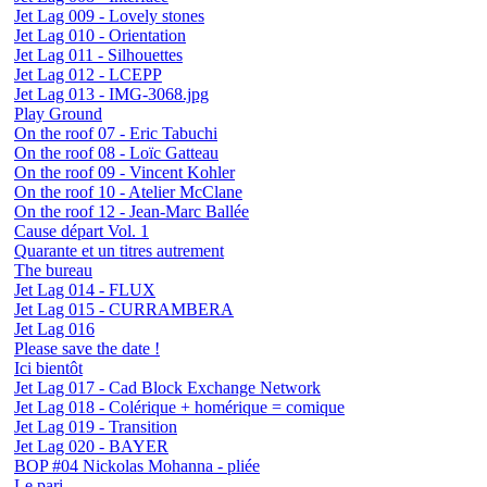
Jet Lag 009 - Lovely stones
Jet Lag 010 - Orientation
Jet Lag 011 - Silhouettes
Jet Lag 012 - LCEPP
Jet Lag 013 - IMG-3068.jpg
Play Ground
On the roof 07 - Eric Tabuchi
On the roof 08 - Loïc Gatteau
On the roof 09 - Vincent Kohler
On the roof 10 - Atelier McClane
On the roof 12 - Jean-Marc Ballée
Cause départ Vol. 1
Quarante et un titres autrement
The bureau
Jet Lag 014 - FLUX
Jet Lag 015 - CURRAMBERA
Jet Lag 016
Please save the date !
Ici bientôt
Jet Lag 017 - Cad Block Exchange Network
Jet Lag 018 - Colérique + homérique = comique
Jet Lag 019 - Transition
Jet Lag 020 - BAYER
BOP #04 Nickolas Mohanna - pliée
Le pari