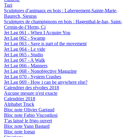
Tazi
Sculptures d’animaux en bois : Labergement-Sainte-Marie,
Baurech, Sieuras
Sculptures de champignons en bois : Hagenthal-le-bas, Saint-
Cernin-de-l’Herm, Ci
Jet Lag 061 - When I Acquire You
Jet Lag 062 - Swamp
Jet Lag 063 - Save is part of the movement
Jet Lag 064 - Le vide
Jet Lag 065 - Studio
Jet Lag 067 - A Walk
Jet Lag 066 - Manners
Jet Lag 068 - Nonobjective Magazine
Jet Lag 070 - System Crashes
Jet Lag 069 - How i can be anywhere else?
Calendrier des révoltes 2018
Aucune mesure n'est exacte
Calendrier 2018
Alphabet Truck
Bloc note Olivier Garraud
Bloc note Fabio Viscogliosi
T'as laissé le frigo ouvert
Bloc note Yann Bastard
Bloc note Iomai