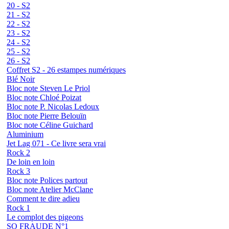
20 - S2
21 - S2
22 - S2
23 - S2
24 - S2
25 - S2
26 - S2
Coffret S2 - 26 estampes numériques
Blé Noir
Bloc note Steven Le Priol
Bloc note Chloé Poizat
Bloc note P. Nicolas Ledoux
Bloc note Pierre Belouïn
Bloc note Céline Guichard
Aluminium
Jet Lag 071 - Ce livre sera vrai
Rock 2
De loin en loin
Rock 3
Bloc note Polices partout
Bloc note Atelier McClane
Comment te dire adieu
Rock 1
Le complot des pigeons
SO FRAUDE N°1