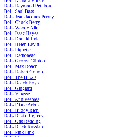
Bol - Richard Prince
Bol - Raymond Pettibon
Bol - Saul Bass
Bol - Jean-Jacques Perrey
Bol - Chuck Berry
Bol - Woody Allen
Bol - Isaac Hayes
Bol - Donald Judd
Bol - Helen Levitt
Bol - Piquette
Bol - Radiohead
Bol - George Clinton
Bol - Max Roach
Bol - Robert Crumb
Bol - The B-52's
Bol - Beach Boys
Bol - Ginglard
Bol - Vinasse
Bol - Ann Peebles
Bol - Diane Arbus
Bol - Buddy Rich
Bol - Busta Rhymes
Bol - Otis Redding
Bol - Black Russian
Bol - Pink Fink