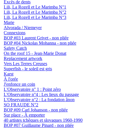
Excès de dents
Lili, La Rozell et Le Marimba N°1
Lili, La Rozell et Le Marimba N°2
Lili, La Rozell et Le Marimba N°3
Marie
Alvorada / Niemeyer
Connexions
BOP #03 Laurent Grivet - non pliée
BOP #04 Nickolas Mohanna - non pliée
Safety Catch
On the roof 15 - Jean-Marie Donat
Replacement artwork
Vers Les Terres Creuses
Superfish - le soleil est gris
Karst
À l'orée
J'enfonce un coin
L'Observatoire n° 1 : Point zéro
L'Observatoire n°4 : Les lieux du passage
L'Observatoire n°2 : La fondation ânon
SO FRAUDE N°2
BOP #09 Carl Johanson - non pliée
Sur place - À emporter
40 artistes tchèques et slovaques 1960-1990
BOP #07 Guillaume Pinard - non pliée