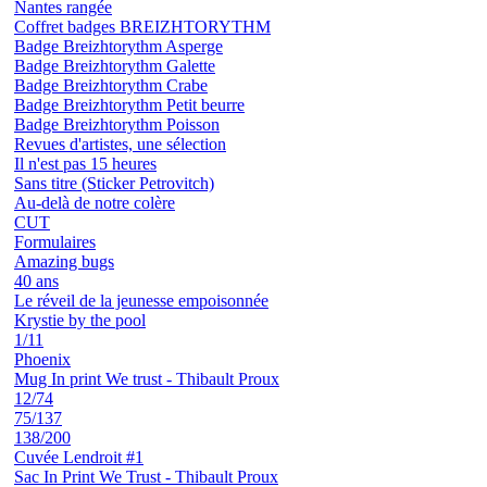
Nantes rangée
Coffret badges BREIZHTORYTHM
Badge Breizhtorythm Asperge
Badge Breizhtorythm Galette
Badge Breizhtorythm Crabe
Badge Breizhtorythm Petit beurre
Badge Breizhtorythm Poisson
Revues d'artistes, une sélection
Il n'est pas 15 heures
Sans titre (Sticker Petrovitch)
Au-delà de notre colère
CUT
Formulaires
Amazing bugs
40 ans
Le réveil de la jeunesse empoisonnée
Krystie by the pool
1/11
Phoenix
Mug In print We trust - Thibault Proux
12/74
75/137
138/200
Cuvée Lendroit #1
Sac In Print We Trust - Thibault Proux