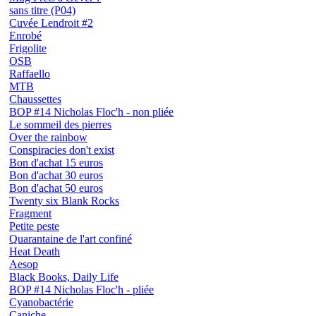
sans titre (P04)
Cuvée Lendroit #2
Enrobé
Frigolite
OSB
Raffaello
MTB
Chaussettes
BOP #14 Nicholas Floc'h - non pliée
Le sommeil des pierres
Over the rainbow
Conspiracies don't exist
Bon d'achat 15 euros
Bon d'achat 30 euros
Bon d'achat 50 euros
Twenty six Blank Rocks
Fragment
Petite peste
Quarantaine de l'art confiné
Heat Death
Aesop
Black Books, Daily Life
BOP #14 Nicholas Floc'h - pliée
Cyanobactérie
Caniche