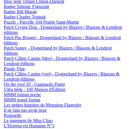
Bloc note Tristan Chinal-Dargent
Badge Simone S'ignorait
Badge Bill Murait
Badge Charles Trainait
Puzzle - Parcelle 104 Prairie Saint-Martin
Patch Crying Dog - Doggerland by Blazers / Blasons & Lendroit
éditions
Patch Pas Bouger - Doggerland by Blazers / Blasons & Lendroit
éditions
Patch Sunny - Doggerland by Blazers / Blasons & Lendroit
éditions
Patch Câlins Canins (bleu) - Doggerland by Blazers / Blasons &
Lendroit éditions
Plastic Flag
Patch Câlins Canins (vert) - Doggerland by Blazers / Blasons &
Lendroit éditions
On the roof 20 - Gianpaolo Pagni
Ultra tiède : 100 Maison d'Édition
MMM format poche
MMM grand format
Les petites histoires de Monsieur Flageolet
Il ne faut pas avoir peur
Roussette
Le jugement de Miss Chao
L'Horreur est Humaine N°3