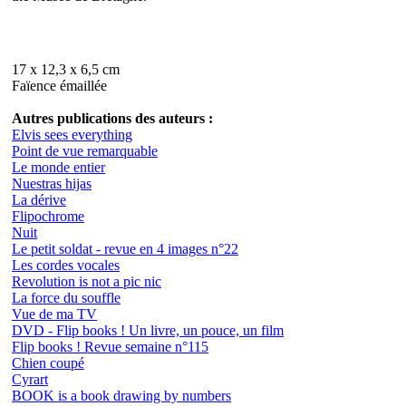
17 x 12,3 x 6,5 cm
Faïence émaillée
Autres publications des auteurs :
Elvis sees everything
Point de vue remarquable
Le monde entier
Nuestras hijas
La dérive
Flipochrome
Nuit
Le petit soldat - revue en 4 images n°22
Les cordes vocales
Revolution is not a pic nic
La force du souffle
Vue de ma TV
DVD - Flip books ! Un livre, un pouce, un film
Flip books ! Revue semaine n°115
Chien coupé
Cyrart
BOOK is a book drawing by numbers