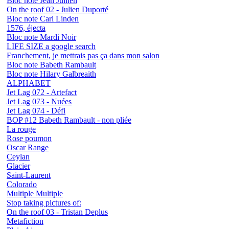
Bloc note Jean Jullien
On the roof 02 - Julien Duporté
Bloc note Carl Linden
1576, éjecta
Bloc note Mardi Noir
LIFE SIZE a google search
Franchement, je mettrais pas ça dans mon salon
Bloc note Babeth Rambault
Bloc note Hilary Galbreaith
ALPHABET
Jet Lag 072 - Artefact
Jet Lag 073 - Nuées
Jet Lag 074 - Défi
BOP #12 Babeth Rambault - non pliée
La rouge
Rose poumon
Oscar Range
Ceylan
Glacier
Saint-Laurent
Colorado
Multiple Multiple
Stop taking pictures of:
On the roof 03 - Tristan Deplus
Metafiction