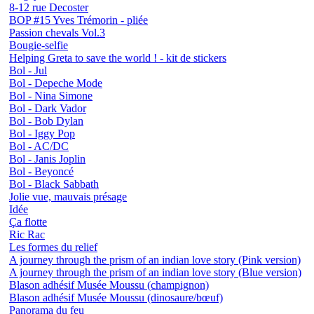
8-12 rue Decoster
BOP #15 Yves Trémorin - pliée
Passion chevals Vol.3
Bougie-selfie
Helping Greta to save the world ! - kit de stickers
Bol - Jul
Bol - Depeche Mode
Bol - Nina Simone
Bol - Dark Vador
Bol - Bob Dylan
Bol - Iggy Pop
Bol - AC/DC
Bol - Janis Joplin
Bol - Beyoncé
Bol - Black Sabbath
Jolie vue, mauvais présage
Idée
Ça flotte
Ric Rac
Les formes du relief
A journey through the prism of an indian love story (Pink version)
A journey through the prism of an indian love story (Blue version)
Blason adhésif Musée Moussu (champignon)
Blason adhésif Musée Moussu (dinosaure/bœuf)
Panorama du feu