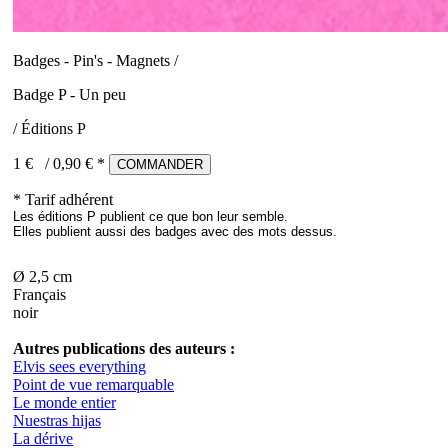
Badges - Pin's - Magnets /
Badge P - Un peu
/ Éditions P
1 €
/
0,90
€ *
COMMANDER
* Tarif adhérent
Les éditions P publient ce que bon leur semble.
Elles publient aussi des badges avec des mots dessus.
Ø 2,5 cm
Français
noir
Autres publications des auteurs :
Elvis sees everything
Point de vue remarquable
Le monde entier
Nuestras hijas
La dérive