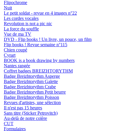
Flipochrome
Nuit
Le petit soldat - revue en 4 images n°22
Les cordes vocales
Revolution is not a pic nic
La force du souffle
Vue de ma TV
DVD - Flip books ! Un livre, un pouce, un film
Flip books ! Revue semaine n°115
Chien coupé
Cyrart
BOOK is a book drawing by numbers
Nantes rangée
Coffret badges BREIZHTORYTHM
Badge Breizhtorythm Asperge
Badge Breizhtorythm Galette
Badge Breizhtorythm Crabe
Badge Breizhtorythm Petit beurre
Badge Breizhtorythm Poisson
Revues d'artistes, une sélection
Il n'est pas 15 heures
Sans titre (Sticker Petrovitch)
Au-delà de notre colère
CUT
Formulaires