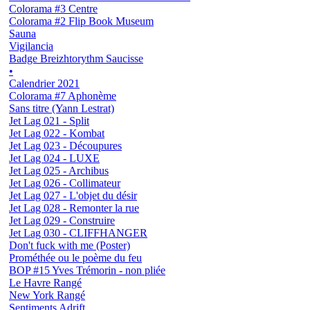
Colorama #3 Centre
Colorama #2 Flip Book Museum
Sauna
Vigilancia
Badge Breizhtorythm Saucisse
•
Calendrier 2021
Colorama #7 Aphonème
Sans titre (Yann Lestrat)
Jet Lag 021 - Split
Jet Lag 022 - Kombat
Jet Lag 023 - Découpures
Jet Lag 024 - LUXE
Jet Lag 025 - Archibus
Jet Lag 026 - Collimateur
Jet Lag 027 - L'objet du désir
Jet Lag 028 - Remonter la rue
Jet Lag 029 - Construire
Jet Lag 030 - CLIFFHANGER
Don't fuck with me (Poster)
Prométhée ou le poème du feu
BOP #15 Yves Trémorin - non pliée
Le Havre Rangé
New York Rangé
Sentiments Adrift