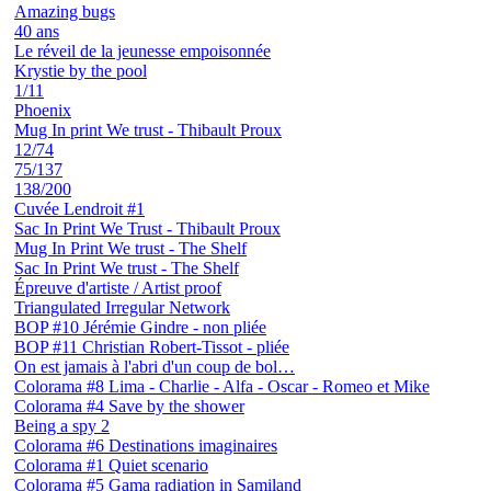
Amazing bugs
40 ans
Le réveil de la jeunesse empoisonnée
Krystie by the pool
1/11
Phoenix
Mug In print We trust - Thibault Proux
12/74
75/137
138/200
Cuvée Lendroit #1
Sac In Print We Trust - Thibault Proux
Mug In Print We trust - The Shelf
Sac In Print We trust - The Shelf
Épreuve d'artiste / Artist proof
Triangulated Irregular Network
BOP #10 Jérémie Gindre - non pliée
BOP #11 Christian Robert-Tissot - pliée
On est jamais à l'abri d'un coup de bol…
Colorama #8 Lima - Charlie - Alfa - Oscar - Romeo et Mike
Colorama #4 Save by the shower
Being a spy 2
Colorama #6 Destinations imaginaires
Colorama #1 Quiet scenario
Colorama #5 Gama radiation in Samiland