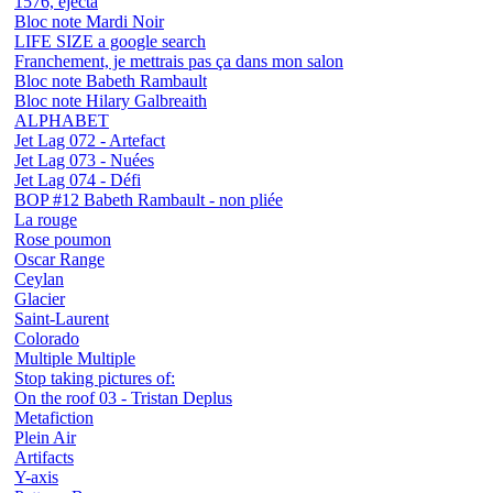
1576, éjecta
Bloc note Mardi Noir
LIFE SIZE a google search
Franchement, je mettrais pas ça dans mon salon
Bloc note Babeth Rambault
Bloc note Hilary Galbreaith
ALPHABET
Jet Lag 072 - Artefact
Jet Lag 073 - Nuées
Jet Lag 074 - Défi
BOP #12 Babeth Rambault - non pliée
La rouge
Rose poumon
Oscar Range
Ceylan
Glacier
Saint-Laurent
Colorado
Multiple Multiple
Stop taking pictures of:
On the roof 03 - Tristan Deplus
Metafiction
Plein Air
Artifacts
Y-axis