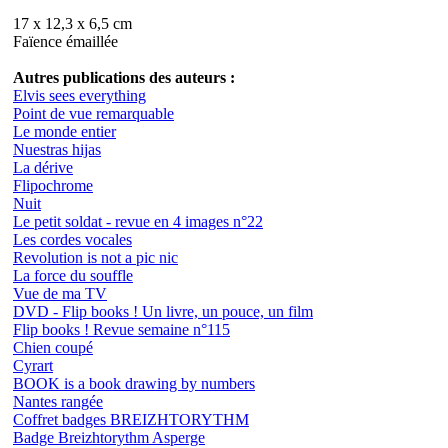
17 x 12,3 x 6,5 cm
Faïence émaillée
Autres publications des auteurs :
Elvis sees everything
Point de vue remarquable
Le monde entier
Nuestras hijas
La dérive
Flipochrome
Nuit
Le petit soldat - revue en 4 images n°22
Les cordes vocales
Revolution is not a pic nic
La force du souffle
Vue de ma TV
DVD - Flip books ! Un livre, un pouce, un film
Flip books ! Revue semaine n°115
Chien coupé
Cyrart
BOOK is a book drawing by numbers
Nantes rangée
Coffret badges BREIZHTORYTHM
Badge Breizhtorythm Asperge