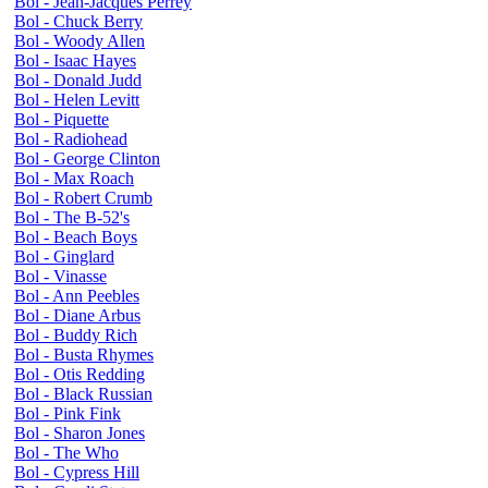
Bol - Jean-Jacques Perrey
Bol - Chuck Berry
Bol - Woody Allen
Bol - Isaac Hayes
Bol - Donald Judd
Bol - Helen Levitt
Bol - Piquette
Bol - Radiohead
Bol - George Clinton
Bol - Max Roach
Bol - Robert Crumb
Bol - The B-52's
Bol - Beach Boys
Bol - Ginglard
Bol - Vinasse
Bol - Ann Peebles
Bol - Diane Arbus
Bol - Buddy Rich
Bol - Busta Rhymes
Bol - Otis Redding
Bol - Black Russian
Bol - Pink Fink
Bol - Sharon Jones
Bol - The Who
Bol - Cypress Hill