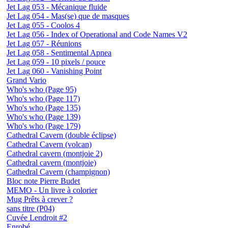
Jet Lag 053 - Mécanique fluide
Jet Lag 054 - Mas(se) que de masques
Jet Lag 055 - Coolos 4
Jet Lag 056 - Index of Operational and Code Names V2
Jet Lag 057 - Réunions
Jet Lag 058 - Sentimental Apnea
Jet Lag 059 - 10 pixels / pouce
Jet Lag 060 - Vanishing Point
Grand Vario
Who's who (Page 95)
Who's who (Page 117)
Who's who (Page 135)
Who's who (Page 139)
Who's who (Page 179)
Cathedral Cavern (double éclipse)
Cathedral Cavern (volcan)
Cathedral cavern (montjoie 2)
Cathedral cavern (montjoie)
Cathedral Cavern (champignon)
Bloc note Pierre Budet
MEMO - Un livre à colorier
Mug Prêts à crever ?
sans titre (P04)
Cuvée Lendroit #2
Enrobé