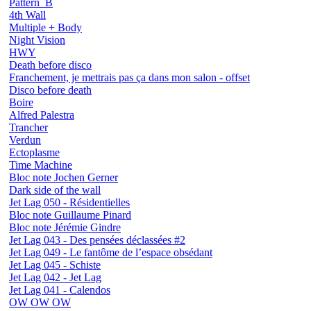
Pattern_B
4th Wall
Multiple + Body
Night Vision
HWY
Death before disco
Franchement, je mettrais pas ça dans mon salon - offset
Disco before death
Boire
Alfred Palestra
Trancher
Verdun
Ectoplasme
Time Machine
Bloc note Jochen Gerner
Dark side of the wall
Jet Lag 050 - Résidentielles
Bloc note Guillaume Pinard
Bloc note Jérémie Gindre
Jet Lag 043 - Des pensées déclassées #2
Jet Lag 049 - Le fantôme de l’espace obsédant
Jet Lag 045 - Schiste
Jet Lag 042 - Jet Lag
Jet Lag 041 - Calendos
OW OW OW