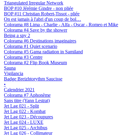
Triangulated Irregular Network
BOP #10 Jérémie Gindre - non pliée
BOP #11 Christian Robert-Tissot - pliée
On est jamais à l'abri d'un coup de bol…
Colorama #8 Lima - Charlie - Alfa - Oscar - Romeo et Mike
Colorama #4 Save by the shower
Being a spy 2
Colorama #6 Destinations imaginaires
Colorama #1 Quiet scenario
Colorama #5 Gama radiation in Samiland
Colorama #3 Centre
Colorama #2 Flip Book Museum
Sauna
Vigilancia
Badge Breizhtorythm Saucisse
•
Calendrier 2021
Colorama #7 Aphonème
Sans titre (Yann Lestrat)
Jet Lag 021 - Split
Jet Lag 022 - Kombat
Jet Lag 023 - Découpures
Jet Lag 024 - LUXE
Jet Lag 025 - Archibus
Jet Lag 026 - Collimateur