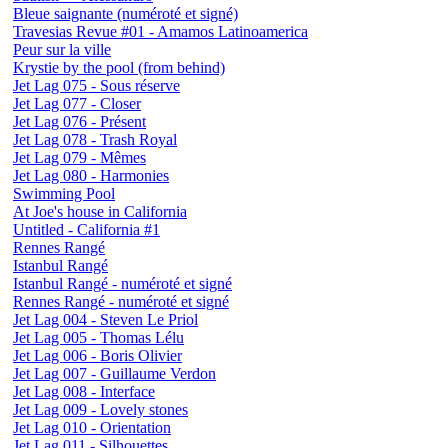
Bleue saignante (numéroté et signé)
Travesias Revue #01 - Amamos Latinoamerica
Peur sur la ville
Krystie by the pool (from behind)
Jet Lag 075 - Sous réserve
Jet Lag 077 - Closer
Jet Lag 076 - Présent
Jet Lag 078 - Trash Royal
Jet Lag 079 - Mêmes
Jet Lag 080 - Harmonies
Swimming Pool
At Joe's house in California
Untitled - California #1
Rennes Rangé
Istanbul Rangé
Istanbul Rangé - numéroté et signé
Rennes Rangé - numéroté et signé
Jet Lag 004 - Steven Le Priol
Jet Lag 005 - Thomas Lélu
Jet Lag 006 - Boris Olivier
Jet Lag 007 - Guillaume Verdon
Jet Lag 008 - Interface
Jet Lag 009 - Lovely stones
Jet Lag 010 - Orientation
Jet Lag 011 - Silhouettes