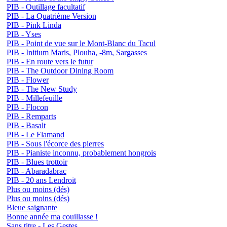
PIB - Outillage facultatif
PIB - La Quatrième Version
PIB - Pink Linda
PIB - Yses
PIB - Point de vue sur le Mont-Blanc du Tacul
PIB - Initium Maris, Plouha, -8m, Sargasses
PIB - En route vers le futur
PIB - The Outdoor Dining Room
PIB - Flower
PIB - The New Study
PIB - Millefeuille
PIB - Flocon
PIB - Remparts
PIB - Basalt
PIB - Le Flamand
PIB - Sous l'écorce des pierres
PIB - Pianiste inconnu, probablement hongrois
PIB - Blues trottoir
PIB - Abaradabrac
PIB - 20 ans Lendroit
Plus ou moins (dés)
Plus ou moins (dés)
Bleue saignante
Bonne année ma couillasse !
Sans titre - Les Gestes