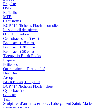
Frigolite
OSB
Raffaello
MTB
Chaussettes
BOP #14 Nicholas Floc'h - non pliée
Le sommeil des pierres
Over the rainbow
Conspiracies don't exist
Bon d'achat 15 euros
Bon d'achat 30 euros
Bon d'achat 50 euros
Twenty six Blank Rocks
Fragment
Petite peste
Quarantaine de l'art confiné
Heat Death
Aesop
Black Books, Daily Life
BOP #14 Nicholas Floc'h - pliée
Cyanobactérie
Caniche
Tazi
Sculptures d’animaux en bois : Labergement-Sainte-Marie,
Baurech, Sieuras