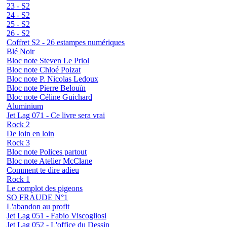
23 - S2
24 - S2
25 - S2
26 - S2
Coffret S2 - 26 estampes numériques
Blé Noir
Bloc note Steven Le Priol
Bloc note Chloé Poizat
Bloc note P. Nicolas Ledoux
Bloc note Pierre Belouïn
Bloc note Céline Guichard
Aluminium
Jet Lag 071 - Ce livre sera vrai
Rock 2
De loin en loin
Rock 3
Bloc note Polices partout
Bloc note Atelier McClane
Comment te dire adieu
Rock 1
Le complot des pigeons
SO FRAUDE N°1
L'abandon au profit
Jet Lag 051 - Fabio Viscogliosi
Jet Lag 052 - L'office du Dessin