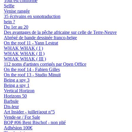
Tout est conforme
Selfie
Venise rangée
35 écrivains en sonotraduction
hein ?
Du 1er au 20
Des avantages de la pêche africaine sur celle de Terre-Neuve
Abrégé de bande dessinée franco-belge
On the roof 11 - Yann Lestrat
WHAK WHAK ( I )
WHAK WHAK ( II )
WHAK WHAK ( III )
112 noms d'artistes corrigés par Open Office
On the roof 14 - Fabien Gilles
On the roof 13 - Studio Minuit
Being a spy 3
Being a spy 1
Vertical Horizon
Horizons 50
Barbule
Dis-leur
Art Insider - juillet/aout n°5
Vende-se / For Sale
BOP #06 Beni Bischof - non plié
Adhésion 100€