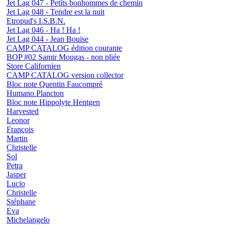
Jet Lag 047 - Petits bonhommes de chemin
Jet Lag 048 - Tendre est la nuit
Etropud's I.S.B.N.
Jet Lag 046 - Ha ! Ha !
Jet Lag 044 - Jean Bouise
CAMP CATALOG édition courante
BOP #02 Samir Mougas - non pliée
Store Californien
CAMP CATALOG version collector
Bloc note Quentin Faucompré
Humano Plancton
Bloc note Hippolyte Hentgen
Harvested
Leonor
François
Martin
Christelle
Sol
Petra
Jasper
Lucio
Christelle
Stéphane
Eva
Michelangelo