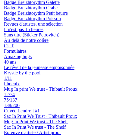
Badge Breizhtorythm Galette
Badge Breizhtorythm Crabe
Badge Breizhtorythm Petit beurre
Badge Breizhtorythm Poisson
Revues d'artistes, une sélection
Il n'est pas 15 heures
Sans titre (Sticker Petrovitch)
Au-delà de notre colère
CUT
Formulaires
Amazing bugs
40 ans
Le réveil de la jeunesse empoisonnée
Krystie by the pool
1/11
Phoenix
Mug In print We trust - Thibault Proux
12/74
75/137
138/200
Cuvée Lendroit #1
Sac In Print We Trust - Thibault Proux
Mug In Print We trust - The Shelf
Sac In Print We trust - The Shelf
Épreuve d'artiste / Artist proof