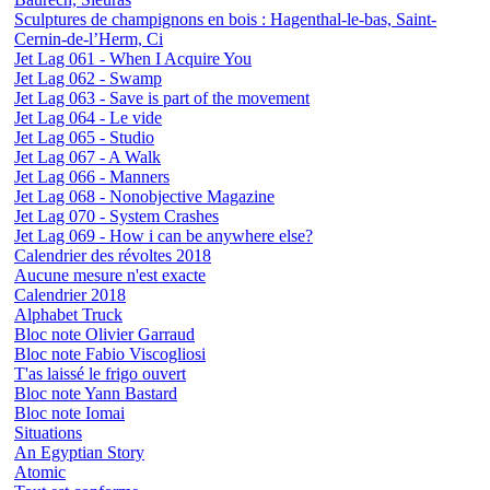
Sculptures de champignons en bois : Hagenthal-le-bas, Saint-
Cernin-de-l’Herm, Ci
Jet Lag 061 - When I Acquire You
Jet Lag 062 - Swamp
Jet Lag 063 - Save is part of the movement
Jet Lag 064 - Le vide
Jet Lag 065 - Studio
Jet Lag 067 - A Walk
Jet Lag 066 - Manners
Jet Lag 068 - Nonobjective Magazine
Jet Lag 070 - System Crashes
Jet Lag 069 - How i can be anywhere else?
Calendrier des révoltes 2018
Aucune mesure n'est exacte
Calendrier 2018
Alphabet Truck
Bloc note Olivier Garraud
Bloc note Fabio Viscogliosi
T'as laissé le frigo ouvert
Bloc note Yann Bastard
Bloc note Iomai
Situations
An Egyptian Story
Atomic