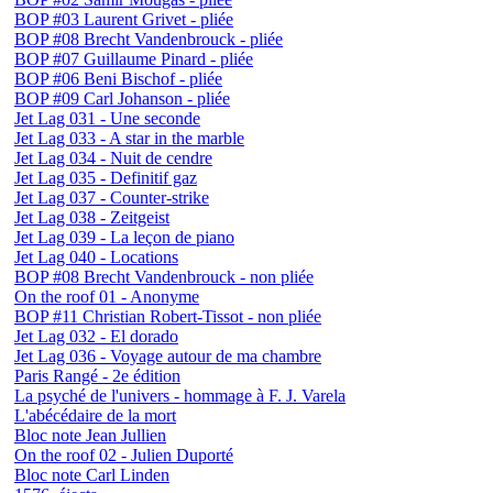
BOP #03 Laurent Grivet - pliée
BOP #08 Brecht Vandenbrouck - pliée
BOP #07 Guillaume Pinard - pliée
BOP #06 Beni Bischof - pliée
BOP #09 Carl Johanson - pliée
Jet Lag 031 - Une seconde
Jet Lag 033 - A star in the marble
Jet Lag 034 - Nuit de cendre
Jet Lag 035 - Definitif gaz
Jet Lag 037 - Counter-strike
Jet Lag 038 - Zeitgeist
Jet Lag 039 - La leçon de piano
Jet Lag 040 - Locations
BOP #08 Brecht Vandenbrouck - non pliée
On the roof 01 - Anonyme
BOP #11 Christian Robert-Tissot - non pliée
Jet Lag 032 - El dorado
Jet Lag 036 - Voyage autour de ma chambre
Paris Rangé - 2e édition
La psyché de l'univers - hommage à F. J. Varela
L'abécédaire de la mort
Bloc note Jean Jullien
On the roof 02 - Julien Duporté
Bloc note Carl Linden