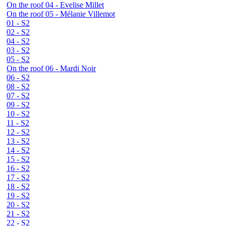
On the roof 04 - Evelise Millet
On the roof 05 - Mélanie Villemot
01 - S2
02 - S2
04 - S2
03 - S2
05 - S2
On the roof 06 - Mardi Noir
06 - S2
08 - S2
07 - S2
09 - S2
10 - S2
11 - S2
12 - S2
13 - S2
14 - S2
15 - S2
16 - S2
17 - S2
18 - S2
19 - S2
20 - S2
21 - S2
22 - S2