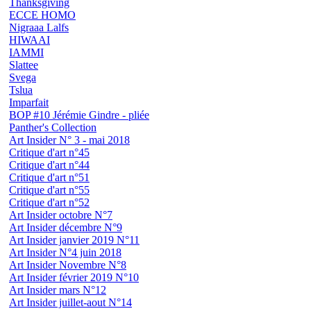
Thanksgiving
ECCE HOMO
Nigraaa Lalfs
HIWAAI
IAMMI
Slattee
Svega
Tslua
Imparfait
BOP #10 Jérémie Gindre - pliée
Panther's Collection
Art Insider N° 3 - mai 2018
Critique d'art n°45
Critique d'art n°44
Critique d'art n°51
Critique d'art n°55
Critique d'art n°52
Art Insider octobre N°7
Art Insider décembre N°9
Art Insider janvier 2019 N°11
Art Insider N°4 juin 2018
Art Insider Novembre N°8
Art Insider février 2019 N°10
Art Insider mars N°12
Art Insider juillet-aout N°14