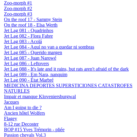
Zoo-morph #1
Zoo-morph #2
Zoo-morph #3
On the roof 17 - Sammy Stein
On the roof 18 - Elsa Werth
Jet Lag 081 - Quadrinhos
Jet Lag 082 - Flora Fabre
Jet Lag 083 - Acolá
Jet Lag 084 - Aquí no van a quedar ni sombras
Jet Lag 085 - Querido margen
Jet Lag 087 - Juan Narowé
Jet Lag 086 - Leftovers
Jet Lag 088 - It's late and it rains, but rats aren't afraid of the dark
Jet Lag 089 - Em Nara, nanquim
Jet Lag 090 - État Marbré
MEDICINA DEPORTES SUPERSTICIONES CATASTROFES
NATURLES
Impair et manque Kloveniersburgwal
Jacques
Am I going to die ?
Ancien hôtel Wolfers
Flagey
8-12 rue Decoster
BOP #15 Yves Trémorin - pliée
Passion chevals Vol.3