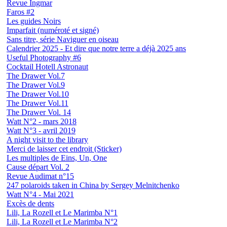
Revue Ingmar
Faros #2
Les guides Noirs
Imparfait (numéroté et signé)
Sans titre, série Naviguer en oiseau
Calendrier 2025 - Et dire que notre terre a déjà 2025 ans
Useful Photography #6
Cocktail Hotell Astronaut
The Drawer Vol.7
The Drawer Vol.9
The Drawer Vol.10
The Drawer Vol.11
The Drawer Vol. 14
Watt N°2 - mars 2018
Watt N°3 - avril 2019
A night visit to the library
Merci de laisser cet endroit (Sticker)
Les multiples de Eins, Un, One
Cause départ Vol. 2
Revue Audimat n°15
247 polaroids taken in China by Sergey Melnitchenko
Watt N°4 - Mai 2021
Excès de dents
Lili, La Rozell et Le Marimba N°1
Lili, La Rozell et Le Marimba N°2