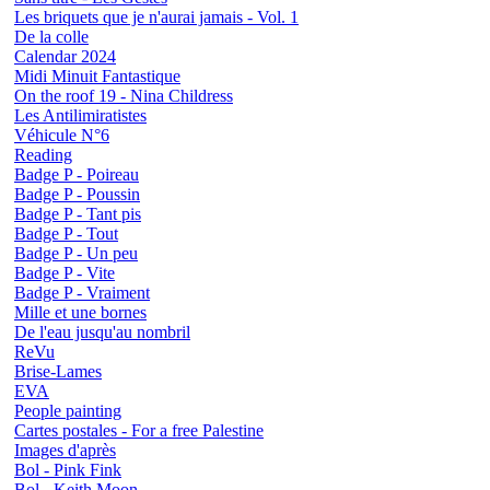
Les briquets que je n'aurai jamais - Vol. 1
De la colle
Calendar 2024
Midi Minuit Fantastique
On the roof 19 - Nina Childress
Les Antilimiratistes
Véhicule N°6
Reading
Badge P - Poireau
Badge P - Poussin
Badge P - Tant pis
Badge P - Tout
Badge P - Un peu
Badge P - Vite
Badge P - Vraiment
Mille et une bornes
De l'eau jusqu'au nombril
ReVu
Brise-Lames
EVA
People painting
Cartes postales - For a free Palestine
Images d'après
Bol - Pink Fink
Bol - Keith Moon