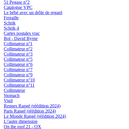
51 Pegase n°2
Catalogue VPC
Le bébé avec un drôle de regard
Ferraille
Schrik
Schrik 4
Cartes postales vrac
Bol - David Byrne
Collimateur n°1
Collimateur n°2
Collimateur n°3
Collimateur n°5
Collimateur n°6
Collimateur n°7
Collimateur n°9
Collimateur n°10
Collimateur n°11
Collimateur
Stomach
Vigil
Rennes Rangé (réédition 2024)
Paris Rangé (réédition 2024)
Le Monde Rangé (réédition 2024)
L\'autre dimension
On the roof 21 - OX