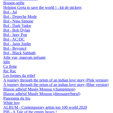
Bougie-selfie
Helping Greta to save the world ! - kit de stickers
Bol - Jul
Bol - Depeche Mode
Bol - Nina Simone
Bol - Dark Vador
Bol - Bob Dylan
Bol - Iggy Pop
Bol - AC/DC
Bol - Janis Joplin
Bol - Beyoncé
Bol - Black Sabbath
Jolie vue, mauvais présage
Idée
Ça flotte
Ric Rac
Les formes du relief
A journey through the prism of an indian love story (Pink version)
A journey through the prism of an indian love story (Blue version)
Blason adhésif Musée Moussu (champignon)
Blason adhésif Musée Moussu (dinosaure/bœuf)
Panorama du feu
White boy
ALBUM - Contemporary artists top 100 world 2020
PIB - A Tale of the empty boxes !