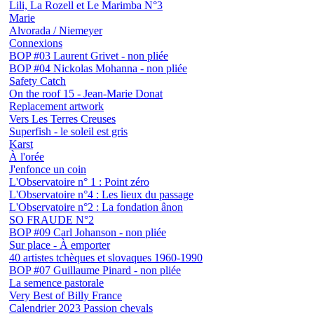
Lili, La Rozell et Le Marimba N°3
Marie
Alvorada / Niemeyer
Connexions
BOP #03 Laurent Grivet - non pliée
BOP #04 Nickolas Mohanna - non pliée
Safety Catch
On the roof 15 - Jean-Marie Donat
Replacement artwork
Vers Les Terres Creuses
Superfish - le soleil est gris
Karst
À l'orée
J'enfonce un coin
L'Observatoire n° 1 : Point zéro
L'Observatoire n°4 : Les lieux du passage
L'Observatoire n°2 : La fondation ânon
SO FRAUDE N°2
BOP #09 Carl Johanson - non pliée
Sur place - À emporter
40 artistes tchèques et slovaques 1960-1990
BOP #07 Guillaume Pinard - non pliée
La semence pastorale
Very Best of Billy France
Calendrier 2023 Passion chevals