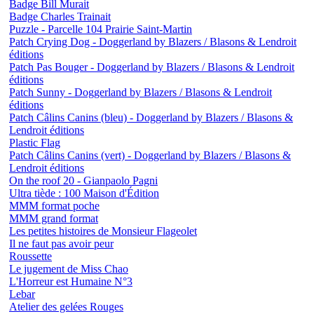
Badge Bill Murait
Badge Charles Trainait
Puzzle - Parcelle 104 Prairie Saint-Martin
Patch Crying Dog - Doggerland by Blazers / Blasons & Lendroit
éditions
Patch Pas Bouger - Doggerland by Blazers / Blasons & Lendroit
éditions
Patch Sunny - Doggerland by Blazers / Blasons & Lendroit
éditions
Patch Câlins Canins (bleu) - Doggerland by Blazers / Blasons &
Lendroit éditions
Plastic Flag
Patch Câlins Canins (vert) - Doggerland by Blazers / Blasons &
Lendroit éditions
On the roof 20 - Gianpaolo Pagni
Ultra tiède : 100 Maison d'Édition
MMM format poche
MMM grand format
Les petites histoires de Monsieur Flageolet
Il ne faut pas avoir peur
Roussette
Le jugement de Miss Chao
L'Horreur est Humaine N°3
Lebar
Atelier des gelées Rouges