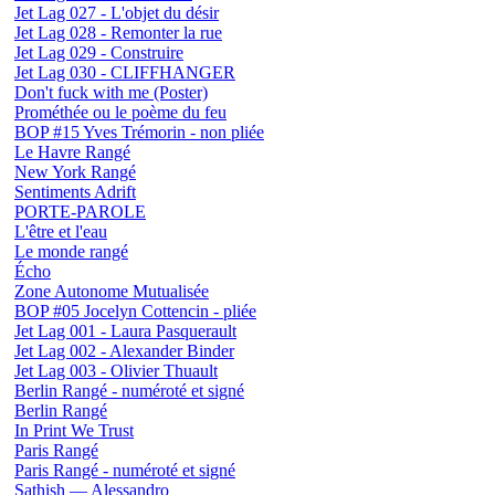
Jet Lag 027 - L'objet du désir
Jet Lag 028 - Remonter la rue
Jet Lag 029 - Construire
Jet Lag 030 - CLIFFHANGER
Don't fuck with me (Poster)
Prométhée ou le poème du feu
BOP #15 Yves Trémorin - non pliée
Le Havre Rangé
New York Rangé
Sentiments Adrift
PORTE-PAROLE
L'être et l'eau
Le monde rangé
Écho
Zone Autonome Mutualisée
BOP #05 Jocelyn Cottencin - pliée
Jet Lag 001 - Laura Pasquerault
Jet Lag 002 - Alexander Binder
Jet Lag 003 - Olivier Thuault
Berlin Rangé - numéroté et signé
Berlin Rangé
In Print We Trust
Paris Rangé
Paris Rangé - numéroté et signé
Sathish — Alessandro