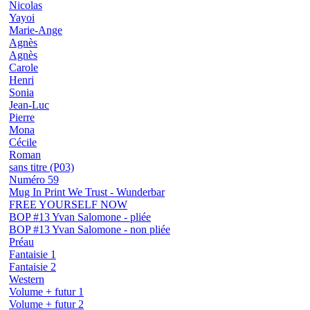
Nicolas
Yayoi
Marie-Ange
Agnès
Agnès
Carole
Henri
Sonia
Jean-Luc
Pierre
Mona
Cécile
Roman
sans titre (P03)
Numéro 59
Mug In Print We Trust - Wunderbar
FREE YOURSELF NOW
BOP #13 Yvan Salomone - pliée
BOP #13 Yvan Salomone - non pliée
Préau
Fantaisie 1
Fantaisie 2
Western
Volume + futur 1
Volume + futur 2