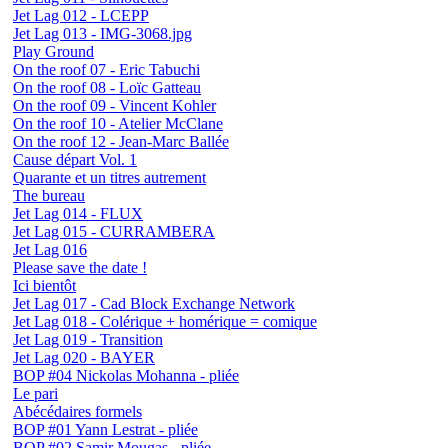
Jet Lag 012 - LCEPP
Jet Lag 013 - IMG-3068.jpg
Play Ground
On the roof 07 - Eric Tabuchi
On the roof 08 - Loïc Gatteau
On the roof 09 - Vincent Kohler
On the roof 10 - Atelier McClane
On the roof 12 - Jean-Marc Ballée
Cause départ Vol. 1
Quarante et un titres autrement
The bureau
Jet Lag 014 - FLUX
Jet Lag 015 - CURRAMBERA
Jet Lag 016
Please save the date !
Ici bientôt
Jet Lag 017 - Cad Block Exchange Network
Jet Lag 018 - Colérique + homérique = comique
Jet Lag 019 - Transition
Jet Lag 020 - BAYER
BOP #04 Nickolas Mohanna - pliée
Le pari
Abécédaires formels
BOP #01 Yann Lestrat - pliée
BOP #02 Samir Mougas - pliée