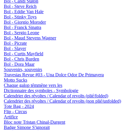
Bol - Candi Staton
Bol - Steve Reich
Bol - Eddie Van Hale
Bol - Stinky Toys
Bol - Giorgio Moroder
Bol - Franck Sinatra
Bol - Sergio Leone
Bol - Maud Stevens Wagner
Bol - Picrate
Bol - Slayer
Bol - Curtis Mayfield
Bol - Chris Burden
Bol - Dora Maar
Souvenirs, souvenirs
Travesias Revue #03 - Una Dolce Odor De Primavera
Motto Sucks
Chaque galop témmène vers les
Dictionnaire des symboles - Symbologie
Calendrier des révoltes / Calendar of revolts (plié/folded)
Calendrier des révoltes / Calendar of revolts (non plié/unfolded)
Tote Bag - 2024
Flip - Circus
Artifice
Bloc note Tristan Chinal-Dargent
Badge Simone S'ignorait