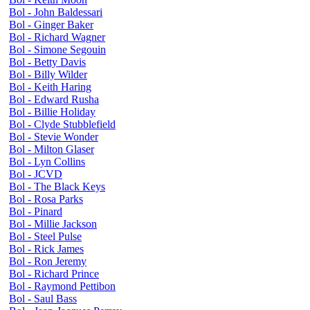
Bol - John Baldessari
Bol - Ginger Baker
Bol - Richard Wagner
Bol - Simone Segouin
Bol - Betty Davis
Bol - Billy Wilder
Bol - Keith Haring
Bol - Edward Rusha
Bol - Billie Holiday
Bol - Clyde Stubblefield
Bol - Stevie Wonder
Bol - Milton Glaser
Bol - Lyn Collins
Bol - JCVD
Bol - The Black Keys
Bol - Rosa Parks
Bol - Pinard
Bol - Millie Jackson
Bol - Steel Pulse
Bol - Rick James
Bol - Ron Jeremy
Bol - Richard Prince
Bol - Raymond Pettibon
Bol - Saul Bass