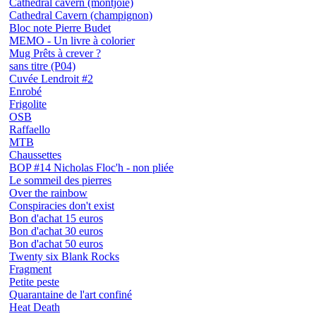
Cathedral cavern (montjoie)
Cathedral Cavern (champignon)
Bloc note Pierre Budet
MEMO - Un livre à colorier
Mug Prêts à crever ?
sans titre (P04)
Cuvée Lendroit #2
Enrobé
Frigolite
OSB
Raffaello
MTB
Chaussettes
BOP #14 Nicholas Floc'h - non pliée
Le sommeil des pierres
Over the rainbow
Conspiracies don't exist
Bon d'achat 15 euros
Bon d'achat 30 euros
Bon d'achat 50 euros
Twenty six Blank Rocks
Fragment
Petite peste
Quarantaine de l'art confiné
Heat Death