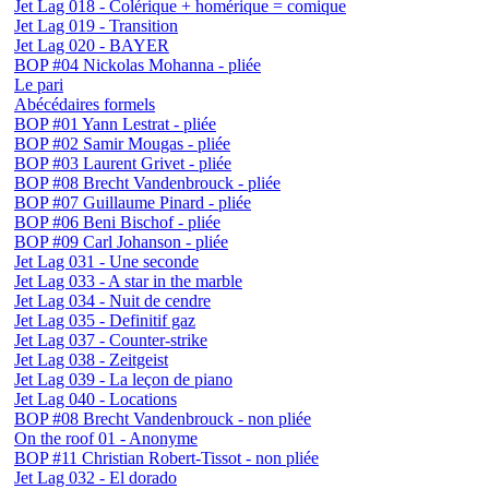
Jet Lag 018 - Colérique + homérique = comique
Jet Lag 019 - Transition
Jet Lag 020 - BAYER
BOP #04 Nickolas Mohanna - pliée
Le pari
Abécédaires formels
BOP #01 Yann Lestrat - pliée
BOP #02 Samir Mougas - pliée
BOP #03 Laurent Grivet - pliée
BOP #08 Brecht Vandenbrouck - pliée
BOP #07 Guillaume Pinard - pliée
BOP #06 Beni Bischof - pliée
BOP #09 Carl Johanson - pliée
Jet Lag 031 - Une seconde
Jet Lag 033 - A star in the marble
Jet Lag 034 - Nuit de cendre
Jet Lag 035 - Definitif gaz
Jet Lag 037 - Counter-strike
Jet Lag 038 - Zeitgeist
Jet Lag 039 - La leçon de piano
Jet Lag 040 - Locations
BOP #08 Brecht Vandenbrouck - non pliée
On the roof 01 - Anonyme
BOP #11 Christian Robert-Tissot - non pliée
Jet Lag 032 - El dorado