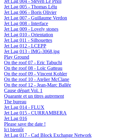
Jet Lag 004 - Steven Le Priol
Jet Lag 005 - Thomas Lélu
Jet Lag 006 - Boris Olivier
Jet Lag 007 - Guillaume Verdon
Jet Lag 008 - Interface
Jet Lag 009 - Lovely stones
Jet Lag 010 - Orientation
Jet Lag 011 - Silhouettes
Jet Lag 012 - LCEPP
Jet Lag 013 - IMG-3068.jpg
Play Ground
On the roof 07 - Eric Tabuchi
On the roof 08 - Loïc Gatteau
On the roof 09 - Vincent Kohler
On the roof 10 - Atelier McClane
On the roof 12 - Jean-Marc Ballée
Cause départ Vol. 1
Quarante et un titres autrement
The bureau
Jet Lag 014 - FLUX
Jet Lag 015 - CURRAMBERA
Jet Lag 016
Please save the date !
Ici bientôt
Jet Lag 017 - Cad Block Exchange Network