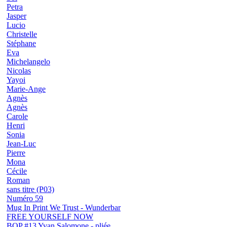
Petra
Jasper
Lucio
Christelle
Stéphane
Eva
Michelangelo
Nicolas
Yayoi
Marie-Ange
Agnès
Agnès
Carole
Henri
Sonia
Jean-Luc
Pierre
Mona
Cécile
Roman
sans titre (P03)
Numéro 59
Mug In Print We Trust - Wunderbar
FREE YOURSELF NOW
BOP #13 Yvan Salomone - pliée