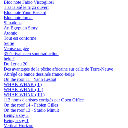
Bloc note Fabio Viscogliosi
T'as laissé le frigo ouvert
Bloc note Yann Bastard
Bloc note Iomai
Situations
An Egyptian Story
Atomic
Tout est conforme
Selfie
Venise rangée
35 écrivains en sonotraduction
hein ?
Du 1er au 20
Des avantages de la pêche africaine sur celle de Terre-Neuve
Abrégé de bande dessinée franco-belge
On the roof 11 - Yann Lestrat
WHAK WHAK ( I )
WHAK WHAK ( II )
WHAK WHAK ( III )
112 noms d'artistes corrigés par Open Office
On the roof 14 - Fabien Gilles
On the roof 13 - Studio Minuit
Being a spy 3
Being a spy 1
Vertical Horizon