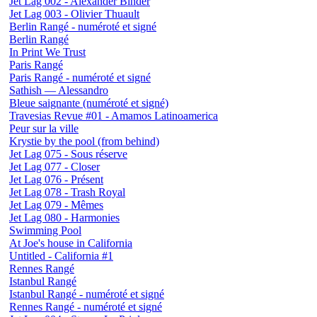
Jet Lag 002 - Alexander Binder
Jet Lag 003 - Olivier Thuault
Berlin Rangé - numéroté et signé
Berlin Rangé
In Print We Trust
Paris Rangé
Paris Rangé - numéroté et signé
Sathish — Alessandro
Bleue saignante (numéroté et signé)
Travesias Revue #01 - Amamos Latinoamerica
Peur sur la ville
Krystie by the pool (from behind)
Jet Lag 075 - Sous réserve
Jet Lag 077 - Closer
Jet Lag 076 - Présent
Jet Lag 078 - Trash Royal
Jet Lag 079 - Mêmes
Jet Lag 080 - Harmonies
Swimming Pool
At Joe's house in California
Untitled - California #1
Rennes Rangé
Istanbul Rangé
Istanbul Rangé - numéroté et signé
Rennes Rangé - numéroté et signé