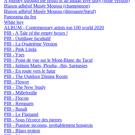
A journey through the prism of an indian love story (Blue version)
Blason adhésif Musée Moussu (champignon)
Blason adhésif Musée Moussu (dinosaure/bœuf)
Panorama du feu
White boy
ALBUM - Contemporary artists top 100 world 2020
PIB - A Tale of the empty boxes !
PIB - Outillage facultatif
PIB - La Quatrième Version
PIB - Pink Linda
PIB - Yses
PIB - Point de vue sur le Mont-Blanc du Tacul
PIB - Initium Maris, Plouha, -8m, Sargasses
PIB - En route vers le futur
PIB - The Outdoor Dining Room
PIB - Flower
PIB - The New Study
PIB - Millefeuille
PIB - Flocon
PIB - Remparts
PIB - Basalt
PIB - Le Flamand
PIB - Sous l'écorce des pierres
PIB - Pianiste inconnu, probablement hongrois
PIB - Blues trottoir