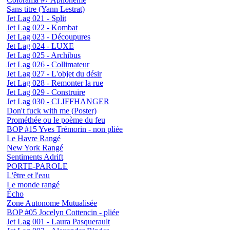
Sans titre (Yann Lestrat)
Jet Lag 021 - Split
Jet Lag 022 - Kombat
Jet Lag 023 - Découpures
Jet Lag 024 - LUXE
Jet Lag 025 - Archibus
Jet Lag 026 - Collimateur
Jet Lag 027 - L'objet du désir
Jet Lag 028 - Remonter la rue
Jet Lag 029 - Construire
Jet Lag 030 - CLIFFHANGER
Don't fuck with me (Poster)
Prométhée ou le poème du feu
BOP #15 Yves Trémorin - non pliée
Le Havre Rangé
New York Rangé
Sentiments Adrift
PORTE-PAROLE
L'être et l'eau
Le monde rangé
Écho
Zone Autonome Mutualisée
BOP #05 Jocelyn Cottencin - pliée
Jet Lag 001 - Laura Pasquerault