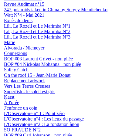
Revue Audimat n°15
247 polaroids taken in China by Sergey Melnitchenko
Watt N°4 - Mai 2021
Excès de dents
Lili, La Rozell et Le Marimba N°1
Lili, La Rozell et Le Marimba N°2
Lili, La Rozell et Le Marimba N°3
Marie
Alvorada / Niemeyer
Connexions
BOP #03 Laurent Grivet - non pliée
BOP #04 Nickolas Mohanna - non pliée
Safety Catch
On the roof 15 - Jean-Marie Donat
Replacement artwork
Vers Les Terres Creuses
Superfish - le soleil est gris
Karst
À l'orée
J'enfonce un coin
L'Observatoire n° 1 : Point zéro
L'Observatoire n°4 : Les lieux du passage
L'Observatoire n°2 : La fondation ânon
SO FRAUDE N°2
BOP #09 Carl Johanson - non pliée