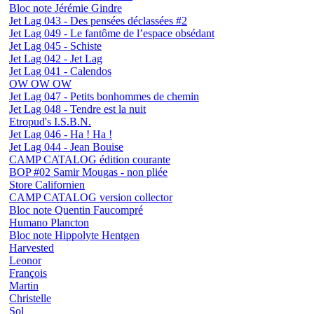
Bloc note Jérémie Gindre
Jet Lag 043 - Des pensées déclassées #2
Jet Lag 049 - Le fantôme de l’espace obsédant
Jet Lag 045 - Schiste
Jet Lag 042 - Jet Lag
Jet Lag 041 - Calendos
OW OW OW
Jet Lag 047 - Petits bonhommes de chemin
Jet Lag 048 - Tendre est la nuit
Etropud's I.S.B.N.
Jet Lag 046 - Ha ! Ha !
Jet Lag 044 - Jean Bouise
CAMP CATALOG édition courante
BOP #02 Samir Mougas - non pliée
Store Californien
CAMP CATALOG version collector
Bloc note Quentin Faucompré
Humano Plancton
Bloc note Hippolyte Hentgen
Harvested
Leonor
François
Martin
Christelle
Sol