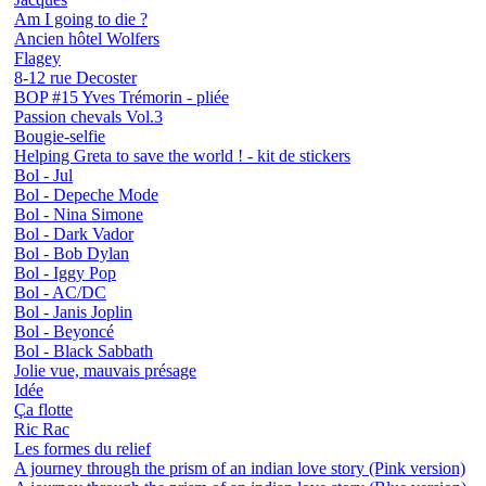
Am I going to die ?
Ancien hôtel Wolfers
Flagey
8-12 rue Decoster
BOP #15 Yves Trémorin - pliée
Passion chevals Vol.3
Bougie-selfie
Helping Greta to save the world ! - kit de stickers
Bol - Jul
Bol - Depeche Mode
Bol - Nina Simone
Bol - Dark Vador
Bol - Bob Dylan
Bol - Iggy Pop
Bol - AC/DC
Bol - Janis Joplin
Bol - Beyoncé
Bol - Black Sabbath
Jolie vue, mauvais présage
Idée
Ça flotte
Ric Rac
Les formes du relief
A journey through the prism of an indian love story (Pink version)