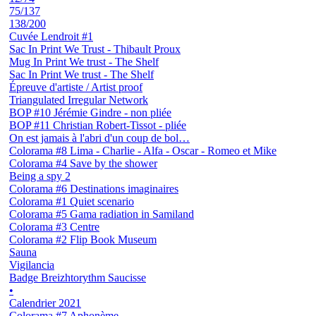
75/137
138/200
Cuvée Lendroit #1
Sac In Print We Trust - Thibault Proux
Mug In Print We trust - The Shelf
Sac In Print We trust - The Shelf
Épreuve d'artiste / Artist proof
Triangulated Irregular Network
BOP #10 Jérémie Gindre - non pliée
BOP #11 Christian Robert-Tissot - pliée
On est jamais à l'abri d'un coup de bol…
Colorama #8 Lima - Charlie - Alfa - Oscar - Romeo et Mike
Colorama #4 Save by the shower
Being a spy 2
Colorama #6 Destinations imaginaires
Colorama #1 Quiet scenario
Colorama #5 Gama radiation in Samiland
Colorama #3 Centre
Colorama #2 Flip Book Museum
Sauna
Vigilancia
Badge Breizhtorythm Saucisse
•
Calendrier 2021
Colorama #7 Aphonème