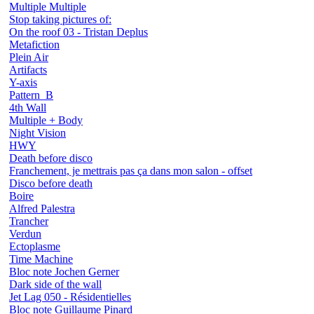
Multiple Multiple
Stop taking pictures of:
On the roof 03 - Tristan Deplus
Metafiction
Plein Air
Artifacts
Y-axis
Pattern_B
4th Wall
Multiple + Body
Night Vision
HWY
Death before disco
Franchement, je mettrais pas ça dans mon salon - offset
Disco before death
Boire
Alfred Palestra
Trancher
Verdun
Ectoplasme
Time Machine
Bloc note Jochen Gerner
Dark side of the wall
Jet Lag 050 - Résidentielles
Bloc note Guillaume Pinard