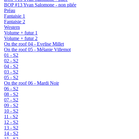
BOP #13 Yvan Salomone - non pliée
Préau
Fantaisie 1
Fantaisie 2
Western
Volume + futur 1
Volume + futur 2
On the roof 04 - Evelise Millet
On the roof 05 - Mélanie Villemot
01 - S2
02 - S2
04 - S2
03 - S2
05 - S2
On the roof 06 - Mardi Noir
06 - S2
08 - S2
07 - S2
09 - S2
10 - S2
11 - S2
12 - S2
13 - S2
14 - S2
15 - S2