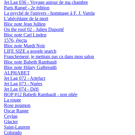
Jet Lag 036 - Voyage autour de ma chambre
Paris Rangé - 2e édition
La psyché de l'univers - hommage à F. J. Varela
L'abécédaire de la mort
Bloc note Jean Jullien
On the roof 02 - Julien Duporté
Bloc note Carl Linden
1576, éjecta
Bloc note Mardi Noir
LIFE SIZE a google search
Franchement, je mettrais pas ça dans mon salon
Bloc note Babeth Rambault
Bloc note Hilary Galbreaith
ALPHABET
Jet Lag 072 - Artefact
Jet Lag 073 - Nuées
Jet Lag 074 - Défi
BOP #12 Babeth Rambault - non pliée
La rouge
Rose poumon
Oscar Range
Ceylan
Glacier
Saint-Laurent
Colorado