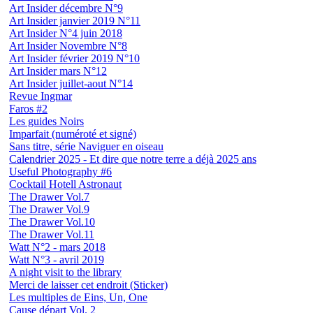
Art Insider décembre N°9
Art Insider janvier 2019 N°11
Art Insider N°4 juin 2018
Art Insider Novembre N°8
Art Insider février 2019 N°10
Art Insider mars N°12
Art Insider juillet-aout N°14
Revue Ingmar
Faros #2
Les guides Noirs
Imparfait (numéroté et signé)
Sans titre, série Naviguer en oiseau
Calendrier 2025 - Et dire que notre terre a déjà 2025 ans
Useful Photography #6
Cocktail Hotell Astronaut
The Drawer Vol.7
The Drawer Vol.9
The Drawer Vol.10
The Drawer Vol.11
Watt N°2 - mars 2018
Watt N°3 - avril 2019
A night visit to the library
Merci de laisser cet endroit (Sticker)
Les multiples de Eins, Un, One
Cause départ Vol. 2