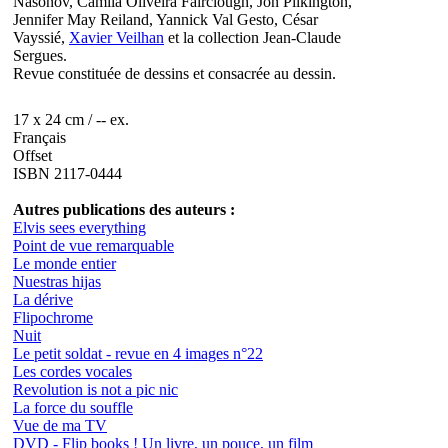
Nasonov, Camila Oliveira Fairclough, Jon Pilkington,
Jennifer May Reiland, Yannick Val Gesto, César
Vayssié,
Xavier Veilhan
et la collection Jean-Claude
Sergues.
Revue constituée de dessins et consacrée au dessin.
17 x 24 cm / -- ex.
Français
Offset
ISBN 2117-0444
Autres publications des auteurs :
Elvis sees everything
Point de vue remarquable
Le monde entier
Nuestras hijas
La dérive
Flipochrome
Nuit
Le petit soldat - revue en 4 images n°22
Les cordes vocales
Revolution is not a pic nic
La force du souffle
Vue de ma TV
DVD - Flip books ! Un livre, un pouce, un film