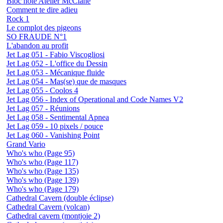
Bloc note Atelier McClane
Comment te dire adieu
Rock 1
Le complot des pigeons
SO FRAUDE N°1
L'abandon au profit
Jet Lag 051 - Fabio Viscogliosi
Jet Lag 052 - L'office du Dessin
Jet Lag 053 - Mécanique fluide
Jet Lag 054 - Mas(se) que de masques
Jet Lag 055 - Coolos 4
Jet Lag 056 - Index of Operational and Code Names V2
Jet Lag 057 - Réunions
Jet Lag 058 - Sentimental Apnea
Jet Lag 059 - 10 pixels / pouce
Jet Lag 060 - Vanishing Point
Grand Vario
Who's who (Page 95)
Who's who (Page 117)
Who's who (Page 135)
Who's who (Page 139)
Who's who (Page 179)
Cathedral Cavern (double éclipse)
Cathedral Cavern (volcan)
Cathedral cavern (montjoie 2)