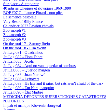
Sur place - À emporter
40 artistes tchèques et slovaques 1960-1990
BOP #07 Guillaume Pinard - non pliée
La semence pastorale
Very Best of Billy France
Calendrier 2023 Passion chevals
Zoo-morph #1
Zoo-morph #2
Zoo-morph #3
On the roof 17 - Sammy Stein
On the roof 18 - Elsa Werth
Jet Lag 081 - Quadrinhos
Jet Lag 082 - Flora Fabre
Jet Lag 083 - Acolá
Jet Lag 084 - Aquí no van a quedar ni sombras
Jet Lag 085 - Querido margen
Jet Lag 087 - Juan Narowé
Jet Lag 086 - Leftovers
Jet Lag 088 - It's late and it rains, but rats aren't afraid of the dark
Jet Lag 089 - Em Nara, nanquim
Jet Lag 090 - État Marbré
MEDICINA DEPORTES SUPERSTICIONES CATASTROFES
NATURLES
Impair et manque Kloveniersburgwal
Jacques