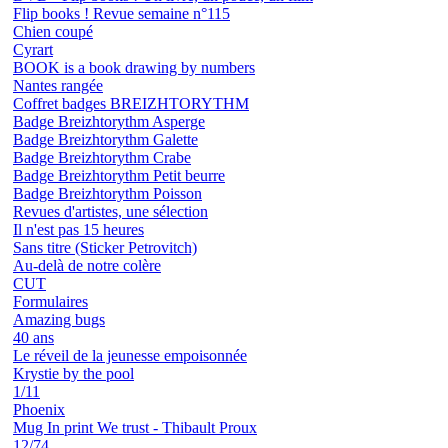
Flip books ! Revue semaine n°115
Chien coupé
Cyrart
BOOK is a book drawing by numbers
Nantes rangée
Coffret badges BREIZHTORYTHM
Badge Breizhtorythm Asperge
Badge Breizhtorythm Galette
Badge Breizhtorythm Crabe
Badge Breizhtorythm Petit beurre
Badge Breizhtorythm Poisson
Revues d'artistes, une sélection
Il n'est pas 15 heures
Sans titre (Sticker Petrovitch)
Au-delà de notre colère
CUT
Formulaires
Amazing bugs
40 ans
Le réveil de la jeunesse empoisonnée
Krystie by the pool
1/11
Phoenix
Mug In print We trust - Thibault Proux
12/74