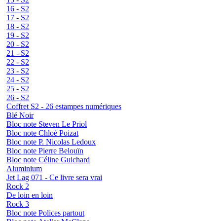
16 - S2
17 - S2
18 - S2
19 - S2
20 - S2
21 - S2
22 - S2
23 - S2
24 - S2
25 - S2
26 - S2
Coffret S2 - 26 estampes numériques
Blé Noir
Bloc note Steven Le Priol
Bloc note Chloé Poizat
Bloc note P. Nicolas Ledoux
Bloc note Pierre Belouïn
Bloc note Céline Guichard
Aluminium
Jet Lag 071 - Ce livre sera vrai
Rock 2
De loin en loin
Rock 3
Bloc note Polices partout