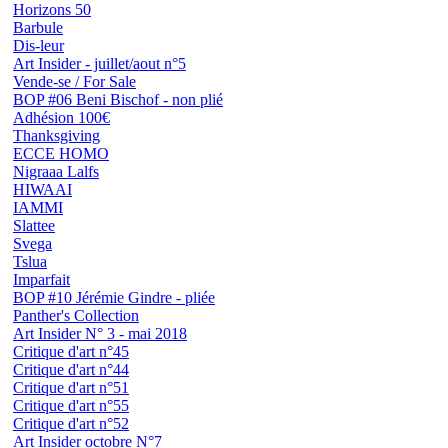
Horizons 50
Barbule
Dis-leur
Art Insider - juillet/aout n°5
Vende-se / For Sale
BOP #06 Beni Bischof - non plié
Adhésion 100€
Thanksgiving
ECCE HOMO
Nigraaa Lalfs
HIWAAI
IAMMI
Slattee
Svega
Tslua
Imparfait
BOP #10 Jérémie Gindre - pliée
Panther's Collection
Art Insider N° 3 - mai 2018
Critique d'art n°45
Critique d'art n°44
Critique d'art n°51
Critique d'art n°55
Critique d'art n°52
Art Insider octobre N°7