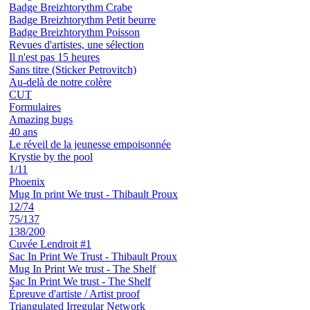
Badge Breizhtorythm Crabe
Badge Breizhtorythm Petit beurre
Badge Breizhtorythm Poisson
Revues d'artistes, une sélection
Il n'est pas 15 heures
Sans titre (Sticker Petrovitch)
Au-delà de notre colère
CUT
Formulaires
Amazing bugs
40 ans
Le réveil de la jeunesse empoisonnée
Krystie by the pool
1/11
Phoenix
Mug In print We trust - Thibault Proux
12/74
75/137
138/200
Cuvée Lendroit #1
Sac In Print We Trust - Thibault Proux
Mug In Print We trust - The Shelf
Sac In Print We trust - The Shelf
Épreuve d'artiste / Artist proof
Triangulated Irregular Network