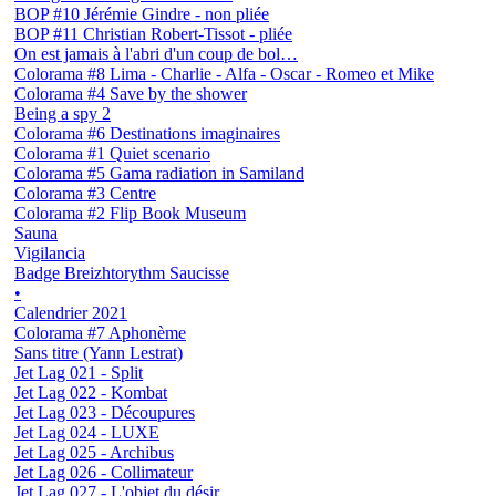
BOP #10 Jérémie Gindre - non pliée
BOP #11 Christian Robert-Tissot - pliée
On est jamais à l'abri d'un coup de bol…
Colorama #8 Lima - Charlie - Alfa - Oscar - Romeo et Mike
Colorama #4 Save by the shower
Being a spy 2
Colorama #6 Destinations imaginaires
Colorama #1 Quiet scenario
Colorama #5 Gama radiation in Samiland
Colorama #3 Centre
Colorama #2 Flip Book Museum
Sauna
Vigilancia
Badge Breizhtorythm Saucisse
•
Calendrier 2021
Colorama #7 Aphonème
Sans titre (Yann Lestrat)
Jet Lag 021 - Split
Jet Lag 022 - Kombat
Jet Lag 023 - Découpures
Jet Lag 024 - LUXE
Jet Lag 025 - Archibus
Jet Lag 026 - Collimateur
Jet Lag 027 - L'objet du désir