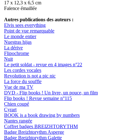
17 x 12,3 x 6,5 cm
Faïence émaillée
Autres publications des auteurs :
Elvis sees everything
Point de vue remarquable
Le monde entier
Nuestras hijas
La dérive
Flipochrome
Nuit
Le petit soldat - revue en 4 images n°22
Les cordes vocales
Revolution is not a pic nic
La force du souffle
Vue de ma TV
DVD - Flip books ! Un livre, un pouce, un film
Flip books ! Revue semaine n°115
Chien coupé
Cyrart
BOOK is a book drawing by numbers
Nantes rangée
Coffret badges BREIZHTORYTHM
Badge Breizhtorythm Asperge
Badge Breizhtorythm Galette