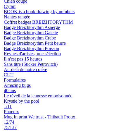
Chien coupé
Cyrart
BOOK is a book drawing by numbers
Nantes rangée
Coffret badges BREIZHTORYTHM
Badge Breizhtorythm Asperge
Badge Breizhtorythm Galette
Badge Breizhtorythm Crabe
Badge Breizhtorythm Petit beurre
Badge Breizhtorythm Poisson
Revues d'artistes, une sélection
Il n'est pas 15 heures
Sans titre (Sticker Petrovitch)
Au-delà de notre colère
CUT
Formulaires
Amazing bugs
40 ans
Le réveil de la jeunesse empoisonnée
Krystie by the pool
1/11
Phoenix
Mug In print We trust - Thibault Proux
12/74
75/137