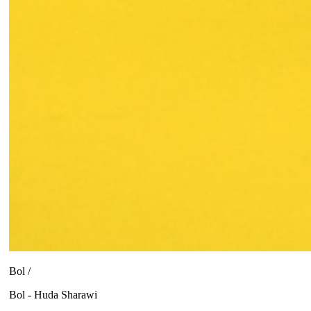
Bol /
Bol - Huda Sharawi