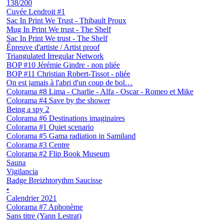
138/200
Cuvée Lendroit #1
Sac In Print We Trust - Thibault Proux
Mug In Print We trust - The Shelf
Sac In Print We trust - The Shelf
Épreuve d'artiste / Artist proof
Triangulated Irregular Network
BOP #10 Jérémie Gindre - non pliée
BOP #11 Christian Robert-Tissot - pliée
On est jamais à l'abri d'un coup de bol…
Colorama #8 Lima - Charlie - Alfa - Oscar - Romeo et Mike
Colorama #4 Save by the shower
Being a spy 2
Colorama #6 Destinations imaginaires
Colorama #1 Quiet scenario
Colorama #5 Gama radiation in Samiland
Colorama #3 Centre
Colorama #2 Flip Book Museum
Sauna
Vigilancia
Badge Breizhtorythm Saucisse
•
Calendrier 2021
Colorama #7 Aphonème
Sans titre (Yann Lestrat)