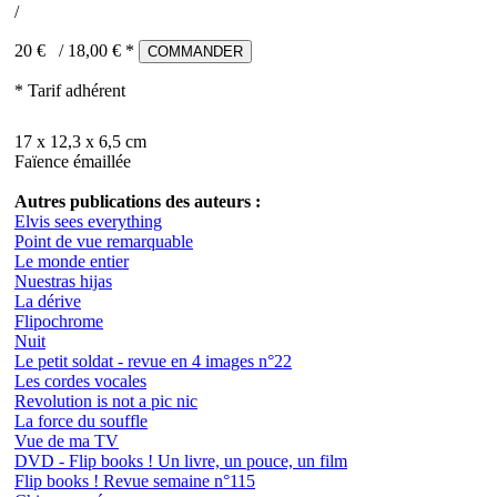
/
20 €
/
18,00
€ *
COMMANDER
* Tarif adhérent
17 x 12,3 x 6,5 cm
Faïence émaillée
Autres publications des auteurs :
Elvis sees everything
Point de vue remarquable
Le monde entier
Nuestras hijas
La dérive
Flipochrome
Nuit
Le petit soldat - revue en 4 images n°22
Les cordes vocales
Revolution is not a pic nic
La force du souffle
Vue de ma TV
DVD - Flip books ! Un livre, un pouce, un film
Flip books ! Revue semaine n°115