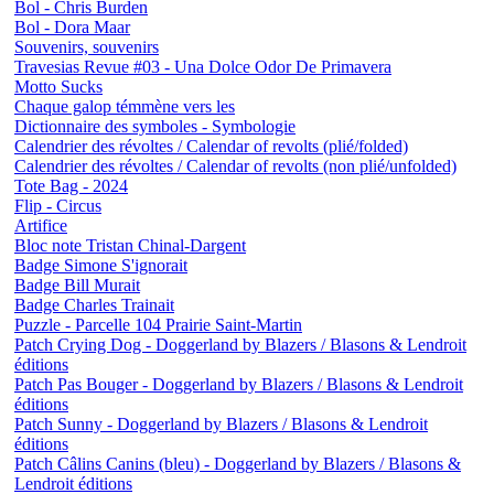
Bol - Chris Burden
Bol - Dora Maar
Souvenirs, souvenirs
Travesias Revue #03 - Una Dolce Odor De Primavera
Motto Sucks
Chaque galop témmène vers les
Dictionnaire des symboles - Symbologie
Calendrier des révoltes / Calendar of revolts (plié/folded)
Calendrier des révoltes / Calendar of revolts (non plié/unfolded)
Tote Bag - 2024
Flip - Circus
Artifice
Bloc note Tristan Chinal-Dargent
Badge Simone S'ignorait
Badge Bill Murait
Badge Charles Trainait
Puzzle - Parcelle 104 Prairie Saint-Martin
Patch Crying Dog - Doggerland by Blazers / Blasons & Lendroit
éditions
Patch Pas Bouger - Doggerland by Blazers / Blasons & Lendroit
éditions
Patch Sunny - Doggerland by Blazers / Blasons & Lendroit
éditions
Patch Câlins Canins (bleu) - Doggerland by Blazers / Blasons &
Lendroit éditions