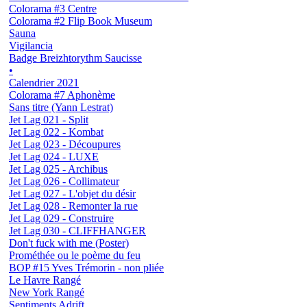
Colorama #3 Centre
Colorama #2 Flip Book Museum
Sauna
Vigilancia
Badge Breizhtorythm Saucisse
•
Calendrier 2021
Colorama #7 Aphonème
Sans titre (Yann Lestrat)
Jet Lag 021 - Split
Jet Lag 022 - Kombat
Jet Lag 023 - Découpures
Jet Lag 024 - LUXE
Jet Lag 025 - Archibus
Jet Lag 026 - Collimateur
Jet Lag 027 - L'objet du désir
Jet Lag 028 - Remonter la rue
Jet Lag 029 - Construire
Jet Lag 030 - CLIFFHANGER
Don't fuck with me (Poster)
Prométhée ou le poème du feu
BOP #15 Yves Trémorin - non pliée
Le Havre Rangé
New York Rangé
Sentiments Adrift