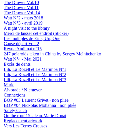
The Drawer Vol.10
The Drawer Vol.11
The Drawer Vol. 14
Watt N°2 - mars 2018
Watt N°3 - avril 2019
A night visit to the library
Merci de laisser cet endroit (Sticker)
Les multiples de Eins, Un, One
Cause départ Vol. 2
Revue Audimat n°15
247 polaroids taken in China by Sergey Melnitchenko
Watt N°4 - Mai 2021
Excès de dents
Lili, La Rozell et Le Marimba N°1
Lili, La Rozell et Le Marimba N°2
Lili, La Rozell et Le Marimba N°3
Marie
Alvorada / Niemeyer
Connexions
BOP #03 Laurent Grivet - non pliée
BOP #04 Nickolas Mohanna - non pliée
Safety Catch
On the roof 15 - Jean-Marie Donat
Replacement artwork
Vers Les Terres Creuses