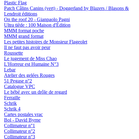
Plastic Flag
Patch Câlins Canins (vert) - Doggerland by Blazers / Blasons &
Lendroit éditions
On the roof 20 - Gianpaolo Pagni
Ultra tiède : 100 Maison d'Édition
MMM format poche
MMM grand format
Les petites histoires de Monsieur Flageolet
Il ne faut pas avoir peur
Roussette
Le jugement de Miss Chao
L'Horreur est Humaine N°3
Lebar
Atelier des gelées Rouges
51 Pegase n°2
Catalogue VPC
Le bébé avec un drôle de regard
Ferraille
Schrik
Schrik 4
Cartes postales vrac
Bol - David Byrne
Collimateur n°1
Collimateur n°2
Collimateur n°3