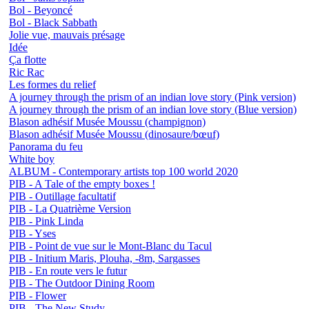
Bol - Beyoncé
Bol - Black Sabbath
Jolie vue, mauvais présage
Idée
Ça flotte
Ric Rac
Les formes du relief
A journey through the prism of an indian love story (Pink version)
A journey through the prism of an indian love story (Blue version)
Blason adhésif Musée Moussu (champignon)
Blason adhésif Musée Moussu (dinosaure/bœuf)
Panorama du feu
White boy
ALBUM - Contemporary artists top 100 world 2020
PIB - A Tale of the empty boxes !
PIB - Outillage facultatif
PIB - La Quatrième Version
PIB - Pink Linda
PIB - Yses
PIB - Point de vue sur le Mont-Blanc du Tacul
PIB - Initium Maris, Plouha, -8m, Sargasses
PIB - En route vers le futur
PIB - The Outdoor Dining Room
PIB - Flower
PIB - The New Study