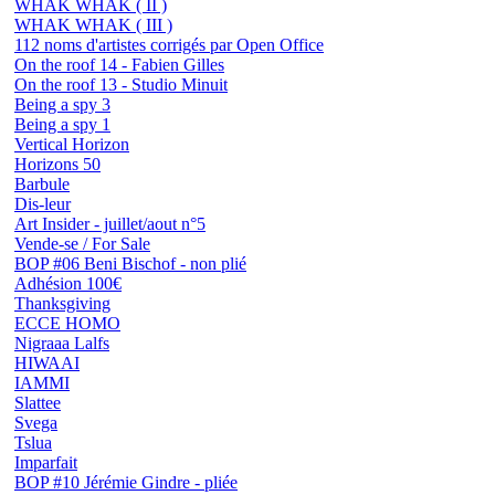
WHAK WHAK ( II )
WHAK WHAK ( III )
112 noms d'artistes corrigés par Open Office
On the roof 14 - Fabien Gilles
On the roof 13 - Studio Minuit
Being a spy 3
Being a spy 1
Vertical Horizon
Horizons 50
Barbule
Dis-leur
Art Insider - juillet/aout n°5
Vende-se / For Sale
BOP #06 Beni Bischof - non plié
Adhésion 100€
Thanksgiving
ECCE HOMO
Nigraaa Lalfs
HIWAAI
IAMMI
Slattee
Svega
Tslua
Imparfait
BOP #10 Jérémie Gindre - pliée