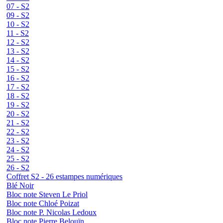
07 - S2
09 - S2
10 - S2
11 - S2
12 - S2
13 - S2
14 - S2
15 - S2
16 - S2
17 - S2
18 - S2
19 - S2
20 - S2
21 - S2
22 - S2
23 - S2
24 - S2
25 - S2
26 - S2
Coffret S2 - 26 estampes numériques
Blé Noir
Bloc note Steven Le Priol
Bloc note Chloé Poizat
Bloc note P. Nicolas Ledoux
Bloc note Pierre Belouïn