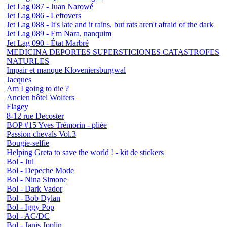
Jet Lag 087 - Juan Narowé
Jet Lag 086 - Leftovers
Jet Lag 088 - It's late and it rains, but rats aren't afraid of the dark
Jet Lag 089 - Em Nara, nanquim
Jet Lag 090 - État Marbré
MEDICINA DEPORTES SUPERSTICIONES CATASTROFES
NATURLES
Impair et manque Kloveniersburgwal
Jacques
Am I going to die ?
Ancien hôtel Wolfers
Flagey
8-12 rue Decoster
BOP #15 Yves Trémorin - pliée
Passion chevals Vol.3
Bougie-selfie
Helping Greta to save the world ! - kit de stickers
Bol - Jul
Bol - Depeche Mode
Bol - Nina Simone
Bol - Dark Vador
Bol - Bob Dylan
Bol - Iggy Pop
Bol - AC/DC
Bol - Janis Joplin