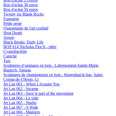
Bon d'achat 15 euros
Bon d'achat 30 euros
Bon d'achat 50 euros
Twenty six Blank Rocks
Fragment
Petite peste
Quarantaine de l'art confiné
Heat Death
Aesop
Black Books, Daily Life
BOP #14 Nicholas Floc'h - pliée
Cyanobactérie
Caniche
Tazi
Sculptures d’animaux en bois : Labergement-Sainte-Marie,
Baurech, Sieuras
Sculptures de champignons en bois : Hagenthal-le-bas, Saint-
Cernin-de-l’Herm, Ci
Jet Lag 061 - When I Acquire You
Jet Lag 062 - Swamp
Jet Lag 063 - Save is part of the movement
Jet Lag 064 - Le vide
Jet Lag 065 - Studio
Jet Lag 067 - A Walk
Jet Lag 066 - Manners