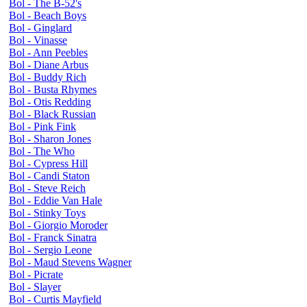
Bol - The B-52's
Bol - Beach Boys
Bol - Ginglard
Bol - Vinasse
Bol - Ann Peebles
Bol - Diane Arbus
Bol - Buddy Rich
Bol - Busta Rhymes
Bol - Otis Redding
Bol - Black Russian
Bol - Pink Fink
Bol - Sharon Jones
Bol - The Who
Bol - Cypress Hill
Bol - Candi Staton
Bol - Steve Reich
Bol - Eddie Van Hale
Bol - Stinky Toys
Bol - Giorgio Moroder
Bol - Franck Sinatra
Bol - Sergio Leone
Bol - Maud Stevens Wagner
Bol - Picrate
Bol - Slayer
Bol - Curtis Mayfield