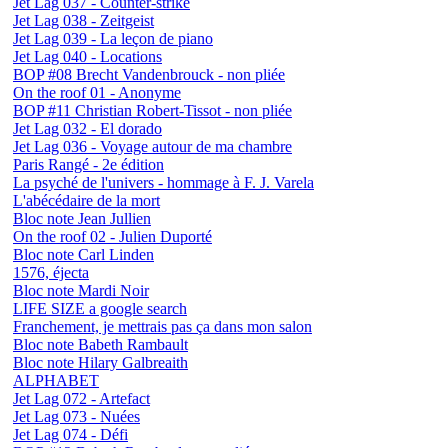
Jet Lag 037 - Counter-strike
Jet Lag 038 - Zeitgeist
Jet Lag 039 - La leçon de piano
Jet Lag 040 - Locations
BOP #08 Brecht Vandenbrouck - non pliée
On the roof 01 - Anonyme
BOP #11 Christian Robert-Tissot - non pliée
Jet Lag 032 - El dorado
Jet Lag 036 - Voyage autour de ma chambre
Paris Rangé - 2e édition
La psyché de l'univers - hommage à F. J. Varela
L'abécédaire de la mort
Bloc note Jean Jullien
On the roof 02 - Julien Duporté
Bloc note Carl Linden
1576, éjecta
Bloc note Mardi Noir
LIFE SIZE a google search
Franchement, je mettrais pas ça dans mon salon
Bloc note Babeth Rambault
Bloc note Hilary Galbreaith
ALPHABET
Jet Lag 072 - Artefact
Jet Lag 073 - Nuées
Jet Lag 074 - Défi