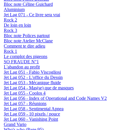
Bloc note Céline Guichard
Aluminium
Jet Lag 071 - Ce livre sera vrai
Rock 2
De loin en loin
Rock 3
Bloc note Polices partout
Bloc note Atelier McClane
Comment te dire adieu
Rock 1
Le complot des pigeons
SO FRAUDE N°1
L'abandon au profit
Jet Lag 051 - Fabio Viscogliosi
Jet Lag 052 - L'office du Dessin
Jet Lag 053 - Mécanique fluide
Jet Lag 054 - Mas(se) que de masques
Jet Lag 055 - Coolos 4
Jet Lag 056 - Index of Operational and Code Names V2
Jet Lag 057 - Réunions
Jet Lag 058 - Sentimental Apnea
Jet Lag 059 - 10 pixels / pouce
Jet Lag 060 - Vanishing Point
Grand Vario
Who's who (Page 95)