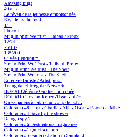
Amazing bugs
40 ans
Le réveil de la jeunesse empoisonnée
Krystie by the pool
1/11
Phoenix
Mug In print We trust - Thibault Proux
12/74
75/137
138/200
Cuvée Lendroit #1
Sac In Print We Trust - Thibault Proux
Mug In Print We trust - The Shelf
Sac In Print We trust - The Shelf
Épreuve d'artiste / Artist proof
Triangulated Irregular Network
BOP #10 Jérémie Gindre - non pliée
BOP #11 Christian Robert-Tissot - pliée
On est jamais à l'abri d'un coup de bol…
Colorama #8 Lima - Charlie - Alfa - Oscar - Romeo et Mike
Colorama #4 Save by the shower
Being a spy 2
Colorama #6 Destinations imaginaires
Colorama #1 Quiet scenario
Colorama #5 Gama radiation in Samiland