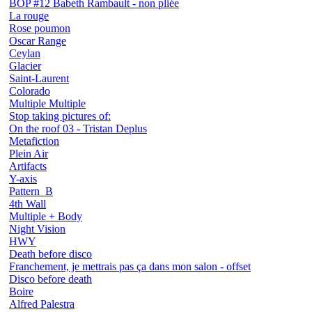
BOP #12 Babeth Rambault - non pliée
La rouge
Rose poumon
Oscar Range
Ceylan
Glacier
Saint-Laurent
Colorado
Multiple Multiple
Stop taking pictures of:
On the roof 03 - Tristan Deplus
Metafiction
Plein Air
Artifacts
Y-axis
Pattern_B
4th Wall
Multiple + Body
Night Vision
HWY
Death before disco
Franchement, je mettrais pas ça dans mon salon - offset
Disco before death
Boire
Alfred Palestra