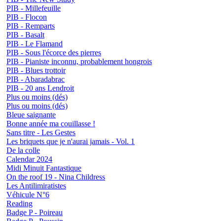
PIB - Millefeuille
PIB - Flocon
PIB - Remparts
PIB - Basalt
PIB - Le Flamand
PIB - Sous l'écorce des pierres
PIB - Pianiste inconnu, probablement hongrois
PIB - Blues trottoir
PIB - Abaradabrac
PIB - 20 ans Lendroit
Plus ou moins (dés)
Plus ou moins (dés)
Bleue saignante
Bonne année ma couillasse !
Sans titre - Les Gestes
Les briquets que je n'aurai jamais - Vol. 1
De la colle
Calendar 2024
Midi Minuit Fantastique
On the roof 19 - Nina Childress
Les Antilimiratistes
Véhicule N°6
Reading
Badge P - Poireau