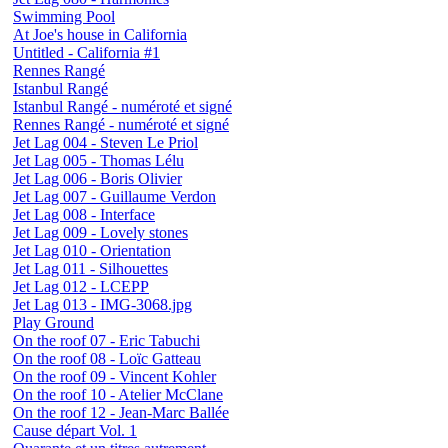
Swimming Pool
At Joe's house in California
Untitled - California #1
Rennes Rangé
Istanbul Rangé
Istanbul Rangé - numéroté et signé
Rennes Rangé - numéroté et signé
Jet Lag 004 - Steven Le Priol
Jet Lag 005 - Thomas Lélu
Jet Lag 006 - Boris Olivier
Jet Lag 007 - Guillaume Verdon
Jet Lag 008 - Interface
Jet Lag 009 - Lovely stones
Jet Lag 010 - Orientation
Jet Lag 011 - Silhouettes
Jet Lag 012 - LCEPP
Jet Lag 013 - IMG-3068.jpg
Play Ground
On the roof 07 - Eric Tabuchi
On the roof 08 - Loïc Gatteau
On the roof 09 - Vincent Kohler
On the roof 10 - Atelier McClane
On the roof 12 - Jean-Marc Ballée
Cause départ Vol. 1