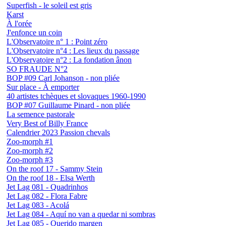
Superfish - le soleil est gris
Karst
À l'orée
J'enfonce un coin
L'Observatoire n° 1 : Point zéro
L'Observatoire n°4 : Les lieux du passage
L'Observatoire n°2 : La fondation ânon
SO FRAUDE N°2
BOP #09 Carl Johanson - non pliée
Sur place - À emporter
40 artistes tchèques et slovaques 1960-1990
BOP #07 Guillaume Pinard - non pliée
La semence pastorale
Very Best of Billy France
Calendrier 2023 Passion chevals
Zoo-morph #1
Zoo-morph #2
Zoo-morph #3
On the roof 17 - Sammy Stein
On the roof 18 - Elsa Werth
Jet Lag 081 - Quadrinhos
Jet Lag 082 - Flora Fabre
Jet Lag 083 - Acolá
Jet Lag 084 - Aquí no van a quedar ni sombras
Jet Lag 085 - Querido margen