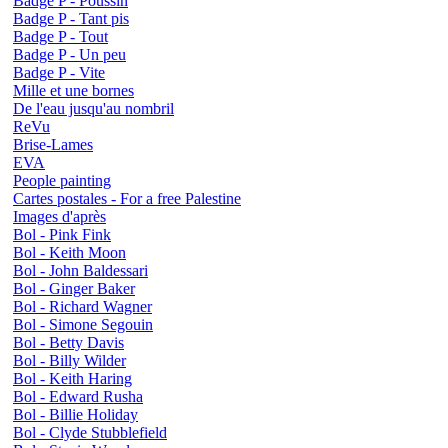
Badge P - Poussin
Badge P - Tant pis
Badge P - Tout
Badge P - Un peu
Badge P - Vite
Mille et une bornes
De l'eau jusqu'au nombril
ReVu
Brise-Lames
EVA
People painting
Cartes postales - For a free Palestine
Images d'après
Bol - Pink Fink
Bol - Keith Moon
Bol - John Baldessari
Bol - Ginger Baker
Bol - Richard Wagner
Bol - Simone Segouin
Bol - Betty Davis
Bol - Billy Wilder
Bol - Keith Haring
Bol - Edward Rusha
Bol - Billie Holiday
Bol - Clyde Stubblefield