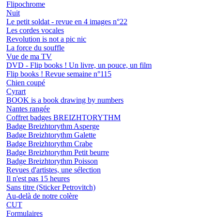
Flipochrome
Nuit
Le petit soldat - revue en 4 images n°22
Les cordes vocales
Revolution is not a pic nic
La force du souffle
Vue de ma TV
DVD - Flip books ! Un livre, un pouce, un film
Flip books ! Revue semaine n°115
Chien coupé
Cyrart
BOOK is a book drawing by numbers
Nantes rangée
Coffret badges BREIZHTORYTHM
Badge Breizhtorythm Asperge
Badge Breizhtorythm Galette
Badge Breizhtorythm Crabe
Badge Breizhtorythm Petit beurre
Badge Breizhtorythm Poisson
Revues d'artistes, une sélection
Il n'est pas 15 heures
Sans titre (Sticker Petrovitch)
Au-delà de notre colère
CUT
Formulaires