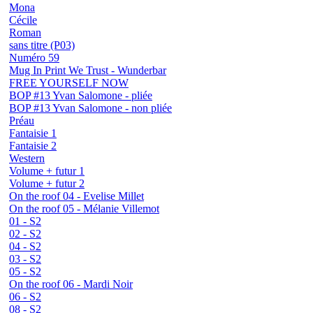
Mona
Cécile
Roman
sans titre (P03)
Numéro 59
Mug In Print We Trust - Wunderbar
FREE YOURSELF NOW
BOP #13 Yvan Salomone - pliée
BOP #13 Yvan Salomone - non pliée
Préau
Fantaisie 1
Fantaisie 2
Western
Volume + futur 1
Volume + futur 2
On the roof 04 - Evelise Millet
On the roof 05 - Mélanie Villemot
01 - S2
02 - S2
04 - S2
03 - S2
05 - S2
On the roof 06 - Mardi Noir
06 - S2
08 - S2