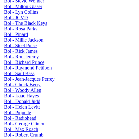
Bol - Stevie Wonder
Bol - Milton Glaser
Bol - Lyn Collins
Bol - JCVD
Bol - The Black Keys
Bol - Rosa Parks
Bol - Pinard
Bol - Millie Jackson
Bol - Steel Pulse
Bol - Rick James
Bol - Ron Jeremy
Bol - Richard Prince
Bol - Raymond Pettibon
Bol - Saul Bass
Bol - Jean-Jacques Perrey
Bol - Chuck Berry
Bol - Woody Allen
Bol - Isaac Hayes
Bol - Donald Judd
Bol - Helen Levitt
Bol - Piquette
Bol - Radiohead
Bol - George Clinton
Bol - Max Roach
Bol - Robert Crumb