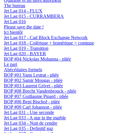
Quarante et un titres autrement
The bureau
Jet Lag 014 - FLUX
Jet Lag 015 - CURRAMBERA
Jet Lag 016
Please save the date !
Ici bientôt
Jet Lag 017 - Cad Block Exchange Network
Jet Lag 018 - Colérique + homérique = comique
Jet Lag 019 - Transition
Jet Lag 020 - BAYER
BOP #04 Nickolas Mohanna - pliée
Le pari
Abécédaires formels
BOP #01 Yann Lestrat - pliée
BOP #02 Samir Mougas - pliée
BOP #03 Laurent Grivet - pliée
BOP #08 Brecht Vandenbrouck - pliée
BOP #07 Guillaume Pinard - pliée
BOP #06 Beni Bischof - pliée
BOP #09 Carl Johanson - pliée
Jet Lag 031 - Une seconde
Jet Lag 033 - A star in the marble
Jet Lag 034 - Nuit de cendre
Jet Lag 035 - Definitif gaz