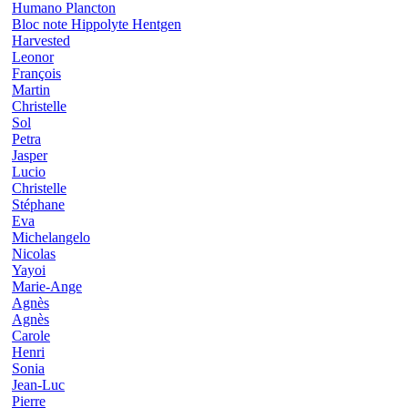
Humano Plancton
Bloc note Hippolyte Hentgen
Harvested
Leonor
François
Martin
Christelle
Sol
Petra
Jasper
Lucio
Christelle
Stéphane
Eva
Michelangelo
Nicolas
Yayoi
Marie-Ange
Agnès
Agnès
Carole
Henri
Sonia
Jean-Luc
Pierre