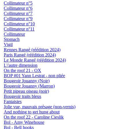
Collimateur n°5
Collimateur n°6
Collimateur n°7
Collimateur n°9
Collimateur n°10
Collimateur n°11
Collimateur
Stomach
Vigil
Rennes Rangé (réédition 2024)
Paris Rangé (réédition 2024)
Le Monde Rangé (réédition 2024)
L\'autre dimension
On the roof 21 - OX
BOP #01 Yann Lestrat - non pliée
Bougeoir Jouanny (Noir)
Bougeoir Jouanny (Marron)
Petit pipeau oiseau (noir)
Bougeoir traits bleus
Fantaisies
Jolie vue, mauvais présage (non-vernis)
And nothing to get hung about
On the roof 22 - Caroline Cieslik
Bol - Amy Winehouse
Bol - Bell hooks