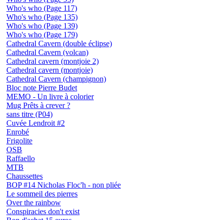
Who's who (Page 117)
Who's who (Page 135)
Who's who (Page 139)
Who's who (Page 179)
Cathedral Cavern (double éclipse)
Cathedral Cavern (volcan)
Cathedral cavern (montjoie 2)
Cathedral cavern (montjoie)
Cathedral Cavern (champignon)
Bloc note Pierre Budet
MEMO - Un livre à colorier
Mug Prêts à crever ?
sans titre (P04)
Cuvée Lendroit #2
Enrobé
Frigolite
OSB
Raffaello
MTB
Chaussettes
BOP #14 Nicholas Floc'h - non pliée
Le sommeil des pierres
Over the rainbow
Conspiracies don't exist