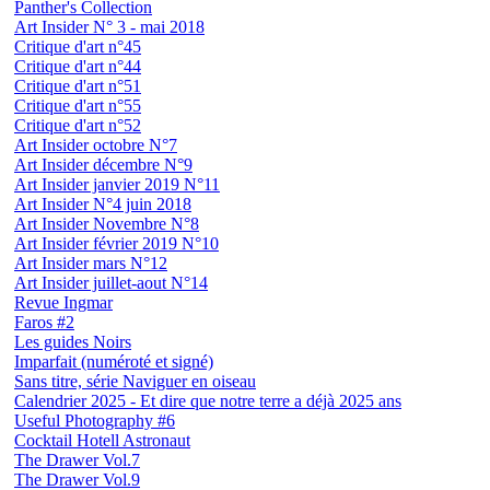
Panther's Collection
Art Insider N° 3 - mai 2018
Critique d'art n°45
Critique d'art n°44
Critique d'art n°51
Critique d'art n°55
Critique d'art n°52
Art Insider octobre N°7
Art Insider décembre N°9
Art Insider janvier 2019 N°11
Art Insider N°4 juin 2018
Art Insider Novembre N°8
Art Insider février 2019 N°10
Art Insider mars N°12
Art Insider juillet-aout N°14
Revue Ingmar
Faros #2
Les guides Noirs
Imparfait (numéroté et signé)
Sans titre, série Naviguer en oiseau
Calendrier 2025 - Et dire que notre terre a déjà 2025 ans
Useful Photography #6
Cocktail Hotell Astronaut
The Drawer Vol.7
The Drawer Vol.9