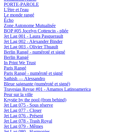
PORTE-PAROLE
L'être et l'eau
Le monde rangé
Écho
Zone Autonome Mutualisée
BOP #05 Jocelyn Cottencin - pliée
Jet Lag 001 - Laura Pasquerault
Jet Lag 002 - Alexander Binder
Jet Lag 003 - Olivier Thuault
Berlin Rangé - numéroté et signé
Berlin Rangé
In Print We Trust
Paris Rangé
Paris Rangé - numéroté et signé
Sathish — Alessandro
Bleue saignante (numéroté et signé)
Travesias Revue #01 - Amamos Latinoamerica
Peur sur la ville
Krystie by the pool (from behind)
Jet Lag 075 - Sous réserve
Jet Lag 077 - Closer
Jet Lag 076 - Présent
Jet Lag 078 - Trash Royal
Jet Lag 079 - Mêmes
Jet Lag 080 - Harmonies