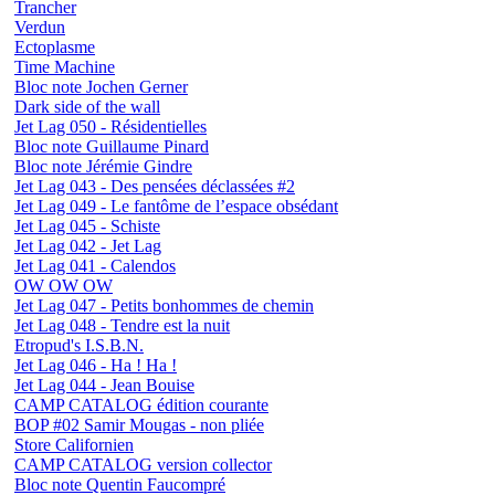
Trancher
Verdun
Ectoplasme
Time Machine
Bloc note Jochen Gerner
Dark side of the wall
Jet Lag 050 - Résidentielles
Bloc note Guillaume Pinard
Bloc note Jérémie Gindre
Jet Lag 043 - Des pensées déclassées #2
Jet Lag 049 - Le fantôme de l’espace obsédant
Jet Lag 045 - Schiste
Jet Lag 042 - Jet Lag
Jet Lag 041 - Calendos
OW OW OW
Jet Lag 047 - Petits bonhommes de chemin
Jet Lag 048 - Tendre est la nuit
Etropud's I.S.B.N.
Jet Lag 046 - Ha ! Ha !
Jet Lag 044 - Jean Bouise
CAMP CATALOG édition courante
BOP #02 Samir Mougas - non pliée
Store Californien
CAMP CATALOG version collector
Bloc note Quentin Faucompré