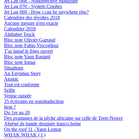
Jet Lag 068 - Nonobjective Magazine
Jet Lag 070 - System Crashes
Jet Lag 069 - How i can be anywhere else?
Calendrier des révoltes 2018
Aucune mesure n'est exacte
Calendrier 2018
Alphabet Truck
Bloc note Olivier Garraud
Bloc note Fabio Viscogliosi
T'as laissé le frigo ouvert
Bloc note Yann Bastard
Bloc note Iomai
Situations
An Egyptian Story
Atomic
Tout est conforme
Selfie
Venise rangée
35 écrivains en sonotraduction
hein ?
Du 1er au 20
Des avantages de la pêche africaine sur celle de Terre-Neuve
Abrégé de bande dessinée franco-belge
On the roof 11 - Yann Lestrat
WHAK WHAK ( I )