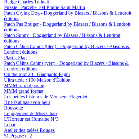
Badge Charles Trainait
Puzzle - Parcelle 104 Prairie Saint-Martin
Patch Crying Dog - Doggerland by Blazers / Blasons & Lendroit
éditions
Patch Pas Bouger - Doggerland by Blazers / Blasons & Lendroit
éditions
Patch Sunny - Doggerland by Blazers / Blasons & Lendroit
éditions
Patch Câlins Canins (bleu) - Doggerland by Blazers / Blasons &
Lendroit éditions
Plastic Flag
Patch Câlins Canins (vert) - Doggerland by Blazers / Blasons &
Lendroit éditions
On the roof 20 - Gianpaolo Pagni
Ultra tiède : 100 Maison d'Édition
MMM format poche
MMM grand format
Les petites histoires de Monsieur Flageolet
Il ne faut pas avoir peur
Roussette
Le jugement de Miss Chao
L'Horreur est Humaine N°3
Lebar
Atelier des gelées Rouges
51 Pegase n°2