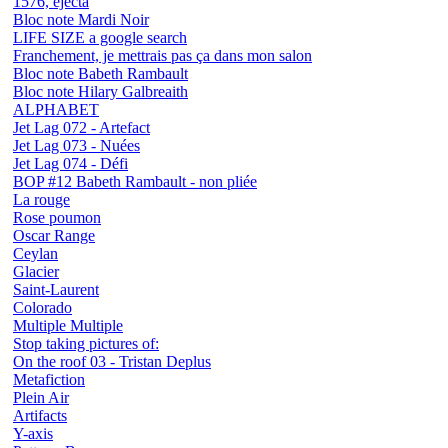
1576, éjecta
Bloc note Mardi Noir
LIFE SIZE a google search
Franchement, je mettrais pas ça dans mon salon
Bloc note Babeth Rambault
Bloc note Hilary Galbreaith
ALPHABET
Jet Lag 072 - Artefact
Jet Lag 073 - Nuées
Jet Lag 074 - Défi
BOP #12 Babeth Rambault - non pliée
La rouge
Rose poumon
Oscar Range
Ceylan
Glacier
Saint-Laurent
Colorado
Multiple Multiple
Stop taking pictures of:
On the roof 03 - Tristan Deplus
Metafiction
Plein Air
Artifacts
Y-axis