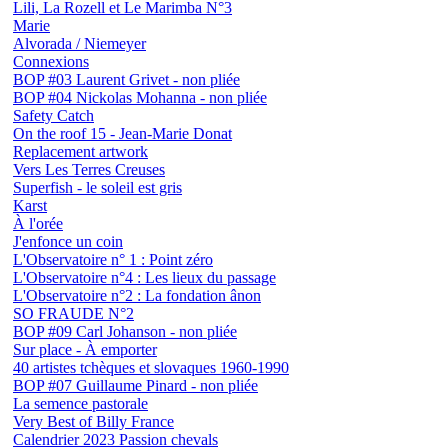
Lili, La Rozell et Le Marimba N°3
Marie
Alvorada / Niemeyer
Connexions
BOP #03 Laurent Grivet - non pliée
BOP #04 Nickolas Mohanna - non pliée
Safety Catch
On the roof 15 - Jean-Marie Donat
Replacement artwork
Vers Les Terres Creuses
Superfish - le soleil est gris
Karst
À l'orée
J'enfonce un coin
L'Observatoire n° 1 : Point zéro
L'Observatoire n°4 : Les lieux du passage
L'Observatoire n°2 : La fondation ânon
SO FRAUDE N°2
BOP #09 Carl Johanson - non pliée
Sur place - À emporter
40 artistes tchèques et slovaques 1960-1990
BOP #07 Guillaume Pinard - non pliée
La semence pastorale
Very Best of Billy France
Calendrier 2023 Passion chevals