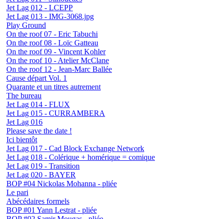
Jet Lag 012 - LCEPP
Jet Lag 013 - IMG-3068.jpg
Play Ground
On the roof 07 - Eric Tabuchi
On the roof 08 - Loïc Gatteau
On the roof 09 - Vincent Kohler
On the roof 10 - Atelier McClane
On the roof 12 - Jean-Marc Ballée
Cause départ Vol. 1
Quarante et un titres autrement
The bureau
Jet Lag 014 - FLUX
Jet Lag 015 - CURRAMBERA
Jet Lag 016
Please save the date !
Ici bientôt
Jet Lag 017 - Cad Block Exchange Network
Jet Lag 018 - Colérique + homérique = comique
Jet Lag 019 - Transition
Jet Lag 020 - BAYER
BOP #04 Nickolas Mohanna - pliée
Le pari
Abécédaires formels
BOP #01 Yann Lestrat - pliée
BOP #02 Samir Mougas - pliée