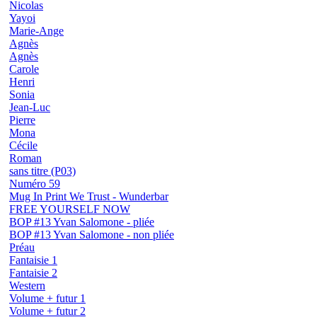
Nicolas
Yayoi
Marie-Ange
Agnès
Agnès
Carole
Henri
Sonia
Jean-Luc
Pierre
Mona
Cécile
Roman
sans titre (P03)
Numéro 59
Mug In Print We Trust - Wunderbar
FREE YOURSELF NOW
BOP #13 Yvan Salomone - pliée
BOP #13 Yvan Salomone - non pliée
Préau
Fantaisie 1
Fantaisie 2
Western
Volume + futur 1
Volume + futur 2