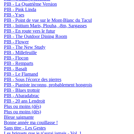
PIB - La Quatrième Version
PIB - Pink Linda
PIB - Yses
PIB - Point de vue sur le Mont-Blanc du Tacul
PIB - Initium Maris, Plouha, -8m, Sargasses
PIB - En route vers le futur
PIB - The Outdoor Dining Room
PIB - Flower
PIB - The New Study
PIB - Millefeuille
PIB - Flocon
PIB - Remparts
PIB - Basalt
PIB - Le Flamand
PIB - Sous l'écorce des pierres
PIB - Pianiste inconnu, probablement hongrois
PIB - Blues trottoir
PIB - Abaradabrac
PIB - 20 ans Lendroit
Plus ou moins (dés)
Plus ou moins (dés)
Bleue saignante
Bonne année ma couillasse !
Sans titre - Les Gestes
Les briquets que je n'aurai jamais - Vol. 1