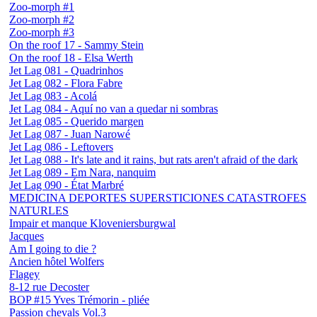
Zoo-morph #1
Zoo-morph #2
Zoo-morph #3
On the roof 17 - Sammy Stein
On the roof 18 - Elsa Werth
Jet Lag 081 - Quadrinhos
Jet Lag 082 - Flora Fabre
Jet Lag 083 - Acolá
Jet Lag 084 - Aquí no van a quedar ni sombras
Jet Lag 085 - Querido margen
Jet Lag 087 - Juan Narowé
Jet Lag 086 - Leftovers
Jet Lag 088 - It's late and it rains, but rats aren't afraid of the dark
Jet Lag 089 - Em Nara, nanquim
Jet Lag 090 - État Marbré
MEDICINA DEPORTES SUPERSTICIONES CATASTROFES
NATURLES
Impair et manque Kloveniersburgwal
Jacques
Am I going to die ?
Ancien hôtel Wolfers
Flagey
8-12 rue Decoster
BOP #15 Yves Trémorin - pliée
Passion chevals Vol.3