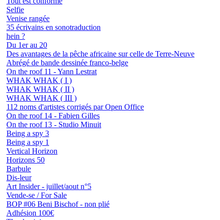
Tout est conforme
Selfie
Venise rangée
35 écrivains en sonotraduction
hein ?
Du 1er au 20
Des avantages de la pêche africaine sur celle de Terre-Neuve
Abrégé de bande dessinée franco-belge
On the roof 11 - Yann Lestrat
WHAK WHAK ( I )
WHAK WHAK ( II )
WHAK WHAK ( III )
112 noms d'artistes corrigés par Open Office
On the roof 14 - Fabien Gilles
On the roof 13 - Studio Minuit
Being a spy 3
Being a spy 1
Vertical Horizon
Horizons 50
Barbule
Dis-leur
Art Insider - juillet/aout n°5
Vende-se / For Sale
BOP #06 Beni Bischof - non plié
Adhésion 100€