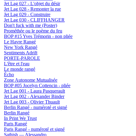
Jet Lag 027 - L'objet du désir
Jet Lag 028 - Remonter la rue
Jet Lag 029 - Construire
Jet Lag 030 - CLIFFHANGER
Don't fuck with me (Poster)
Prométhée ou le poème du feu
BOP #15 Yves Trémorin - non pliée
Le Havre Rangé
New York Rangé
Sentiments Adrift
PORTE-PAROLE
L'être et l'eau
Le monde rangé
Écho
Zone Autonome Mutualisée
BOP #05 Jocelyn Cottencin - pliée
Jet Lag 001 - Laura Pasquerault
Jet Lag 002 - Alexander Binder
Jet Lag 003 - Olivier Thuault
Berlin Rangé - numéroté et signé
Berlin Rangé
In Print We Trust
Paris Rangé
Paris Rangé - numéroté et signé
Sathish — Alessandro