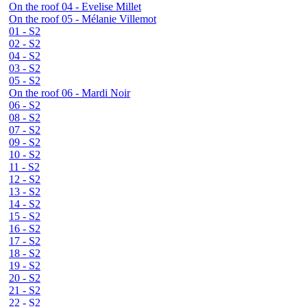
On the roof 04 - Evelise Millet
On the roof 05 - Mélanie Villemot
01 - S2
02 - S2
04 - S2
03 - S2
05 - S2
On the roof 06 - Mardi Noir
06 - S2
08 - S2
07 - S2
09 - S2
10 - S2
11 - S2
12 - S2
13 - S2
14 - S2
15 - S2
16 - S2
17 - S2
18 - S2
19 - S2
20 - S2
21 - S2
22 - S2