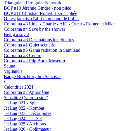
Triangulated Irregular Network
BOP #10 Jérémie Gindre - non pliée
BOP #11 Christian Robert-Tissot - pliée
On est jamais à l'abri d'un coup de bol…
Colorama #8 Lima - Charlie - Alfa - Oscar - Romeo et Mike
Colorama #4 Save by the shower
Being a spy 2
Colorama #6 Destinations imaginaires
Colorama #1 Quiet scenario
Colorama #5 Gama radiation in Samiland
Colorama #3 Centre
Colorama #2 Flip Book Museum
Sauna
Vigilancia
Badge Breizhtorythm Saucisse
•
Calendrier 2021
Colorama #7 Aphonème
Sans titre (Yann Lestrat)
Jet Lag 021 - Split
Jet Lag 022 - Kombat
Jet Lag 023 - Découpures
Jet Lag 024 - LUXE
Jet Lag 025 - Archibus
Jet Lag 026 - Collimateur