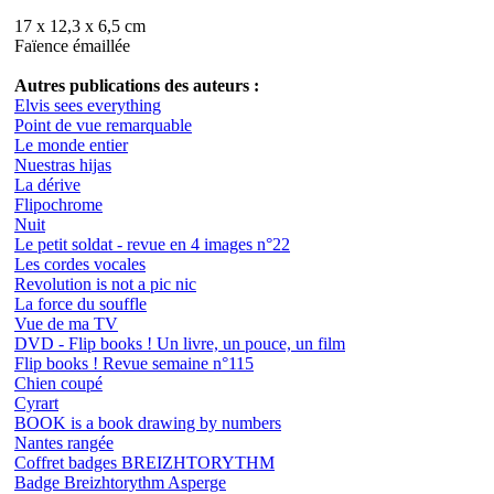
17 x 12,3 x 6,5 cm
Faïence émaillée
Autres publications des auteurs :
Elvis sees everything
Point de vue remarquable
Le monde entier
Nuestras hijas
La dérive
Flipochrome
Nuit
Le petit soldat - revue en 4 images n°22
Les cordes vocales
Revolution is not a pic nic
La force du souffle
Vue de ma TV
DVD - Flip books ! Un livre, un pouce, un film
Flip books ! Revue semaine n°115
Chien coupé
Cyrart
BOOK is a book drawing by numbers
Nantes rangée
Coffret badges BREIZHTORYTHM
Badge Breizhtorythm Asperge