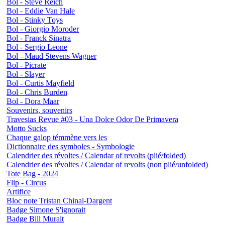
Bol - Steve Reich
Bol - Eddie Van Hale
Bol - Stinky Toys
Bol - Giorgio Moroder
Bol - Franck Sinatra
Bol - Sergio Leone
Bol - Maud Stevens Wagner
Bol - Picrate
Bol - Slayer
Bol - Curtis Mayfield
Bol - Chris Burden
Bol - Dora Maar
Souvenirs, souvenirs
Travesias Revue #03 - Una Dolce Odor De Primavera
Motto Sucks
Chaque galop témmène vers les
Dictionnaire des symboles - Symbologie
Calendrier des révoltes / Calendar of revolts (plié/folded)
Calendrier des révoltes / Calendar of revolts (non plié/unfolded)
Tote Bag - 2024
Flip - Circus
Artifice
Bloc note Tristan Chinal-Dargent
Badge Simone S'ignorait
Badge Bill Murait