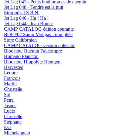
Jet Lag 047 - Petits bonhommes de chemin
Jet Lag 048 - Tendre est la nuit
Etropud's I.S.B.N.
Jet Lag 046 - Ha ! Ha !
Jet Lag 044 - Jean Bouise
CAMP CATALOG édition courante
BOP #02 Samir Mougas - non pliée
Store Californien
CAMP CATALOG version collector
Bloc note Quentin Faucompré
Humano Plancton
Bloc note Hippolyte Hentgen
Harvested
Leonor
François
Martin
Christelle
Sol
Petra
Jasper
Lucio
Christelle
Stéphane
Eva
Michelangelo