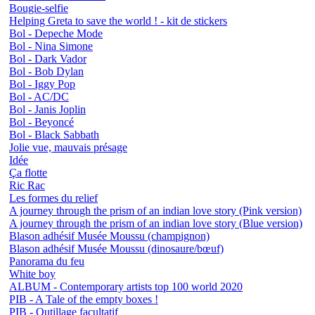
Bougie-selfie
Helping Greta to save the world ! - kit de stickers
Bol - Depeche Mode
Bol - Nina Simone
Bol - Dark Vador
Bol - Bob Dylan
Bol - Iggy Pop
Bol - AC/DC
Bol - Janis Joplin
Bol - Beyoncé
Bol - Black Sabbath
Jolie vue, mauvais présage
Idée
Ça flotte
Ric Rac
Les formes du relief
A journey through the prism of an indian love story (Pink version)
A journey through the prism of an indian love story (Blue version)
Blason adhésif Musée Moussu (champignon)
Blason adhésif Musée Moussu (dinosaure/bœuf)
Panorama du feu
White boy
ALBUM - Contemporary artists top 100 world 2020
PIB - A Tale of the empty boxes !
PIB - Outillage facultatif