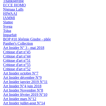
Thanksgiving
ECCE HOMO
Nigraaa Lalfs
HIWAAI
IAMMI
Slattee
Svega
Tslua
Imparfait
BOP #10 Jérémie Gindre - pliée
Panther's Collection
Art Insider N° 3 - mai 2018
Critique d'art n°45
Critique d'art n°44
Critique d'art n°51
Critique d'art n°55
Critique d'art n°52
Art Insider octobre N°7
Art Insider décembre N°9
Art Insider janvier 2019 N°11
Art Insider N°4 juin 2018
Art Insider Novembre N°8
Art Insider février 2019 N°10
Art Insider mars N°12
Art Insider juillet-aout N°14