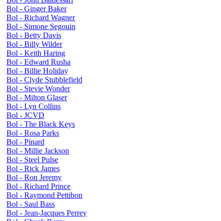
Bol - Ginger Baker
Bol - Richard Wagner
Bol - Simone Segouin
Bol - Betty Davis
Bol - Billy Wilder
Bol - Keith Haring
Bol - Edward Rusha
Bol - Billie Holiday
Bol - Clyde Stubblefield
Bol - Stevie Wonder
Bol - Milton Glaser
Bol - Lyn Collins
Bol - JCVD
Bol - The Black Keys
Bol - Rosa Parks
Bol - Pinard
Bol - Millie Jackson
Bol - Steel Pulse
Bol - Rick James
Bol - Ron Jeremy
Bol - Richard Prince
Bol - Raymond Pettibon
Bol - Saul Bass
Bol - Jean-Jacques Perrey