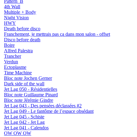
Pattern_B
4th Wall
Multiple + Body
Night Vision
HWY
Death before disco
Franchement, je mettrais pas ça dans mon salon - offset
Disco before death
Boire
Alfred Palestra
Trancher
Verdun
Ectoplasme
Time Machine
Bloc note Jochen Gerner
Dark side of the wall
Jet Lag 050 - Résidentielles
Bloc note Guillaume Pinard
Bloc note Jérémie Gindre
Jet Lag 043 - Des pensées déclassées #2
Jet Lag 049 - Le fantôme de l’espace obsédant
Jet Lag 045 - Schiste
Jet Lag 042 - Jet Lag
Jet Lag 041 - Calendos
OW OW OW