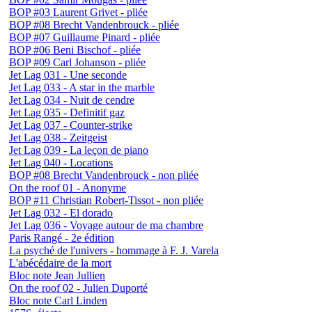
BOP #03 Laurent Grivet - pliée
BOP #08 Brecht Vandenbrouck - pliée
BOP #07 Guillaume Pinard - pliée
BOP #06 Beni Bischof - pliée
BOP #09 Carl Johanson - pliée
Jet Lag 031 - Une seconde
Jet Lag 033 - A star in the marble
Jet Lag 034 - Nuit de cendre
Jet Lag 035 - Definitif gaz
Jet Lag 037 - Counter-strike
Jet Lag 038 - Zeitgeist
Jet Lag 039 - La leçon de piano
Jet Lag 040 - Locations
BOP #08 Brecht Vandenbrouck - non pliée
On the roof 01 - Anonyme
BOP #11 Christian Robert-Tissot - non pliée
Jet Lag 032 - El dorado
Jet Lag 036 - Voyage autour de ma chambre
Paris Rangé - 2e édition
La psyché de l'univers - hommage à F. J. Varela
L'abécédaire de la mort
Bloc note Jean Jullien
On the roof 02 - Julien Duporté
Bloc note Carl Linden