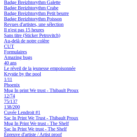
Badge Breizhtorythm Galette
Badge Breizhtorythm Crabe
Badge Breizhtorythm Petit beurre
Badge Breizhtorythm Poisson
Revues d'artistes, une sélection
Il n'est pas 15 heures
Sans titre (Sticker Petrovitch)
Au-delà de notre colère
CUT
Formulaires
Amazing bugs
40 ans
Le réveil de la jeunesse empoisonnée
Krystie by the pool
1/11
Phoenix
Mug In print We trust - Thibault Proux
12/74
75/137
138/200
Cuvée Lendroit #1
Sac In Print We Trust - Thibault Proux
Mug In Print We trust - The Shelf
Sac In Print We trust - The Shelf
Épreuve d'artiste / Artist proof