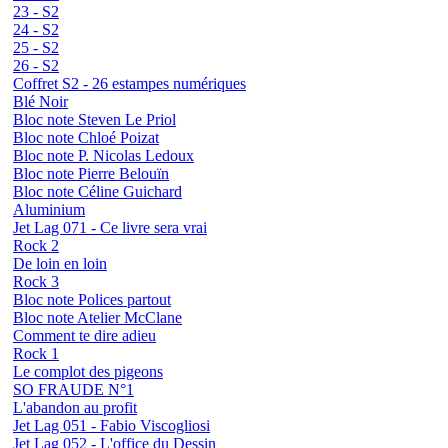
23 - S2
24 - S2
25 - S2
26 - S2
Coffret S2 - 26 estampes numériques
Blé Noir
Bloc note Steven Le Priol
Bloc note Chloé Poizat
Bloc note P. Nicolas Ledoux
Bloc note Pierre Belouïn
Bloc note Céline Guichard
Aluminium
Jet Lag 071 - Ce livre sera vrai
Rock 2
De loin en loin
Rock 3
Bloc note Polices partout
Bloc note Atelier McClane
Comment te dire adieu
Rock 1
Le complot des pigeons
SO FRAUDE N°1
L'abandon au profit
Jet Lag 051 - Fabio Viscogliosi
Jet Lag 052 - L'office du Dessin