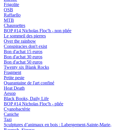
Frigolite
OSB
Raffaello
MTB
Chaussettes
BOP #14 Nicholas Floc'h - non pliée
Le sommeil des pierres
Over the rainbow
Conspiracies don't exist
Bon d'achat 15 euros
Bon d'achat 30 euros
Bon d'achat 50 euros
Twenty six Blank Rocks
Fragment
Petite peste
Quarantaine de l'art confiné
Heat Death
Aesop
Black Books, Daily Life
BOP #14 Nicholas Floc'h - pliée
Cyanobactérie
Caniche
Tazi
Sculptures d’animaux en bois : Labergement-Sainte-Marie,
Baurech, Sieuras