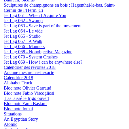
Sculptures de champignons en bois : Hagenthal-le-bas, Saint-
Cernin-de-l’Herm, Ci
Jet Lag 061 - When I Acquire You
Jet Lag 062 - Swamp
Jet Lag 063 - Save is part of the movement
Jet Lag 064 - Le vide
Jet Lag 065 - Studio
Jet Lag 067 - A Walk
Jet Lag 066 - Manners
Jet Lag 068 - Nonobjective Magazine
Jet Lag 070 - System Crashes
Jet Lag 069 - How i can be anywhere else?
Calendrier des révoltes 2018
Aucune mesure n'est exacte
Calendrier 2018
Alphabet Truck
Bloc note Olivier Garraud
Bloc note Fabio Viscogliosi
T'as laissé le frigo ouvert
Bloc note Yann Bastard
Bloc note Iomai
Situations
An Egyptian Story
Atomic