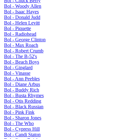
Bol - Chuck Berry
Bol - Woody Allen
Bol - Isaac Hayes
Bol - Donald Judd
Bol - Helen Levitt
Bol - Piquette
Bol - Radiohead
Bol - George Clinton
Bol - Max Roach
Bol - Robert Crumb
Bol - The B-52's
Bol - Beach Boys
Bol - Ginglard
Bol - Vinasse
Bol - Ann Peebles
Bol - Diane Arbus
Bol - Buddy Rich
Bol - Busta Rhymes
Bol - Otis Redding
Bol - Black Russian
Bol - Pink Fink
Bol - Sharon Jones
Bol - The Who
Bol - Cypress Hill
Bol - Candi Staton