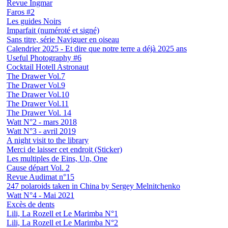
Revue Ingmar
Faros #2
Les guides Noirs
Imparfait (numéroté et signé)
Sans titre, série Naviguer en oiseau
Calendrier 2025 - Et dire que notre terre a déjà 2025 ans
Useful Photography #6
Cocktail Hotell Astronaut
The Drawer Vol.7
The Drawer Vol.9
The Drawer Vol.10
The Drawer Vol.11
The Drawer Vol. 14
Watt N°2 - mars 2018
Watt N°3 - avril 2019
A night visit to the library
Merci de laisser cet endroit (Sticker)
Les multiples de Eins, Un, One
Cause départ Vol. 2
Revue Audimat n°15
247 polaroids taken in China by Sergey Melnitchenko
Watt N°4 - Mai 2021
Excès de dents
Lili, La Rozell et Le Marimba N°1
Lili, La Rozell et Le Marimba N°2