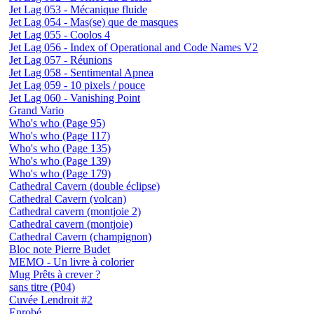
Jet Lag 053 - Mécanique fluide
Jet Lag 054 - Mas(se) que de masques
Jet Lag 055 - Coolos 4
Jet Lag 056 - Index of Operational and Code Names V2
Jet Lag 057 - Réunions
Jet Lag 058 - Sentimental Apnea
Jet Lag 059 - 10 pixels / pouce
Jet Lag 060 - Vanishing Point
Grand Vario
Who's who (Page 95)
Who's who (Page 117)
Who's who (Page 135)
Who's who (Page 139)
Who's who (Page 179)
Cathedral Cavern (double éclipse)
Cathedral Cavern (volcan)
Cathedral cavern (montjoie 2)
Cathedral cavern (montjoie)
Cathedral Cavern (champignon)
Bloc note Pierre Budet
MEMO - Un livre à colorier
Mug Prêts à crever ?
sans titre (P04)
Cuvée Lendroit #2
Enrobé