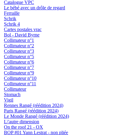
Catalogue VPC
Le bébé avec un drôle de regard
Ferraille
Schrik
Schrik 4
Cartes postales vrac
Bol - David Byrne
Collimateur n°1
Collimateur n°2
Collimateur n°3
Collimateur n°5
Collimateur n°6
Collimateur n°7
Collimateur n°9
Collimateur n°10
Collimateur n°11
Collimateur
Stomach
Vigil
Rennes Rangé (réédition 2024)
Paris Rangé (réédition 2024)
Le Monde Rangé (réédition 2024)
L\'autre dimension
On the roof 21 - OX
BOP #01 Yann Lestrat - non pliée