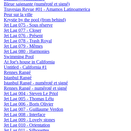
Bleue saignante (numéroté et signé)
Travesias Revue #01 - Amamos Latinoamerica
Peur sur la ville
Krystie by the pool (from behind)
Jet Lag 075 - Sous réserve
Jet Lag 077 - Closer
Jet Lag 076 - Présent
Jet Lag 078 - Trash Royal
Jet Lag 079 - Mêmes
Jet Lag 080 - Harmonies
Swimming Pool
At Joe's house in California
Untitled - California #1
Rennes Rangé
Istanbul Rangé
Istanbul Rangé - numéroté et signé
Rennes Rangé - numéroté et signé
Jet Lag 004 - Steven Le Priol
Jet Lag 005 - Thomas Lélu
Jet Lag 006 - Boris Olivier
Jet Lag 007 - Guillaume Verdon
Jet Lag 008 - Interface
Jet Lag 009 - Lovely stones
Jet Lag 010 - Orientation
Jet Lag 011 - Silhouettes