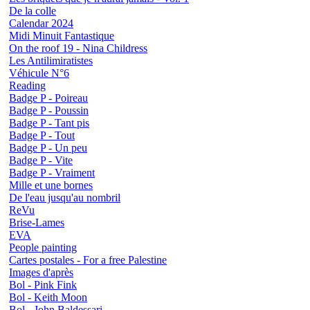
De la colle
Calendar 2024
Midi Minuit Fantastique
On the roof 19 - Nina Childress
Les Antilimiratistes
Véhicule N°6
Reading
Badge P - Poireau
Badge P - Poussin
Badge P - Tant pis
Badge P - Tout
Badge P - Un peu
Badge P - Vite
Badge P - Vraiment
Mille et une bornes
De l'eau jusqu'au nombril
ReVu
Brise-Lames
EVA
People painting
Cartes postales - For a free Palestine
Images d'après
Bol - Pink Fink
Bol - Keith Moon
Bol - John Baldessari