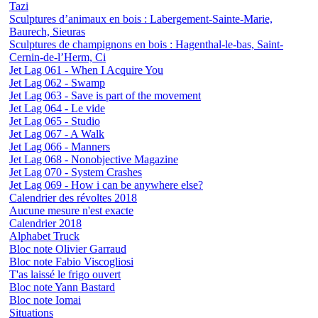
Tazi
Sculptures d’animaux en bois : Labergement-Sainte-Marie,
Baurech, Sieuras
Sculptures de champignons en bois : Hagenthal-le-bas, Saint-
Cernin-de-l’Herm, Ci
Jet Lag 061 - When I Acquire You
Jet Lag 062 - Swamp
Jet Lag 063 - Save is part of the movement
Jet Lag 064 - Le vide
Jet Lag 065 - Studio
Jet Lag 067 - A Walk
Jet Lag 066 - Manners
Jet Lag 068 - Nonobjective Magazine
Jet Lag 070 - System Crashes
Jet Lag 069 - How i can be anywhere else?
Calendrier des révoltes 2018
Aucune mesure n'est exacte
Calendrier 2018
Alphabet Truck
Bloc note Olivier Garraud
Bloc note Fabio Viscogliosi
T'as laissé le frigo ouvert
Bloc note Yann Bastard
Bloc note Iomai
Situations