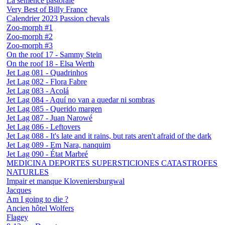
La semence pastorale
Very Best of Billy France
Calendrier 2023 Passion chevals
Zoo-morph #1
Zoo-morph #2
Zoo-morph #3
On the roof 17 - Sammy Stein
On the roof 18 - Elsa Werth
Jet Lag 081 - Quadrinhos
Jet Lag 082 - Flora Fabre
Jet Lag 083 - Acolá
Jet Lag 084 - Aquí no van a quedar ni sombras
Jet Lag 085 - Querido margen
Jet Lag 087 - Juan Narowé
Jet Lag 086 - Leftovers
Jet Lag 088 - It's late and it rains, but rats aren't afraid of the dark
Jet Lag 089 - Em Nara, nanquim
Jet Lag 090 - État Marbré
MEDICINA DEPORTES SUPERSTICIONES CATASTROFES
NATURLES
Impair et manque Kloveniersburgwal
Jacques
Am I going to die ?
Ancien hôtel Wolfers
Flagey