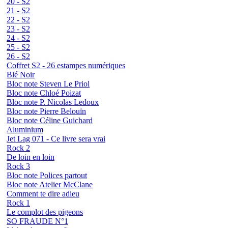
20 - S2
21 - S2
22 - S2
23 - S2
24 - S2
25 - S2
26 - S2
Coffret S2 - 26 estampes numériques
Blé Noir
Bloc note Steven Le Priol
Bloc note Chloé Poizat
Bloc note P. Nicolas Ledoux
Bloc note Pierre Belouïn
Bloc note Céline Guichard
Aluminium
Jet Lag 071 - Ce livre sera vrai
Rock 2
De loin en loin
Rock 3
Bloc note Polices partout
Bloc note Atelier McClane
Comment te dire adieu
Rock 1
Le complot des pigeons
SO FRAUDE N°1