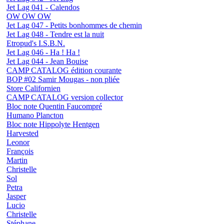
Jet Lag 041 - Calendos
OW OW OW
Jet Lag 047 - Petits bonhommes de chemin
Jet Lag 048 - Tendre est la nuit
Etropud's I.S.B.N.
Jet Lag 046 - Ha ! Ha !
Jet Lag 044 - Jean Bouise
CAMP CATALOG édition courante
BOP #02 Samir Mougas - non pliée
Store Californien
CAMP CATALOG version collector
Bloc note Quentin Faucompré
Humano Plancton
Bloc note Hippolyte Hentgen
Harvested
Leonor
François
Martin
Christelle
Sol
Petra
Jasper
Lucio
Christelle
Stéphane