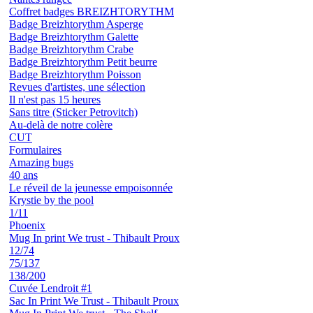
Coffret badges BREIZHTORYTHM
Badge Breizhtorythm Asperge
Badge Breizhtorythm Galette
Badge Breizhtorythm Crabe
Badge Breizhtorythm Petit beurre
Badge Breizhtorythm Poisson
Revues d'artistes, une sélection
Il n'est pas 15 heures
Sans titre (Sticker Petrovitch)
Au-delà de notre colère
CUT
Formulaires
Amazing bugs
40 ans
Le réveil de la jeunesse empoisonnée
Krystie by the pool
1/11
Phoenix
Mug In print We trust - Thibault Proux
12/74
75/137
138/200
Cuvée Lendroit #1
Sac In Print We Trust - Thibault Proux