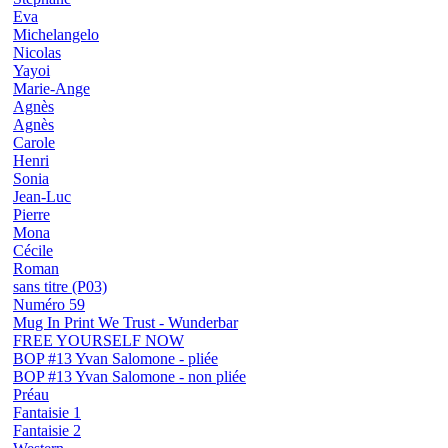
Eva
Michelangelo
Nicolas
Yayoi
Marie-Ange
Agnès
Agnès
Carole
Henri
Sonia
Jean-Luc
Pierre
Mona
Cécile
Roman
sans titre (P03)
Numéro 59
Mug In Print We Trust - Wunderbar
FREE YOURSELF NOW
BOP #13 Yvan Salomone - pliée
BOP #13 Yvan Salomone - non pliée
Préau
Fantaisie 1
Fantaisie 2