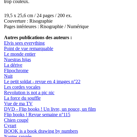
trop couteux.
19,5 x 25,6 cm / 24 pages / 200 ex.
Couverture : Risographie
Pages intérieures : Risographie / Numérique
Autres publications des auteurs :
Elvis sees everything
Point de vue remarquable
Le monde entier
Nuestras hijas
La dérive
Flipochrome
Nuit
Le petit soldat - revue en 4 images n°22
Les cordes vocales
Revolution is not a pic nic
La force du souffle
Vue de ma TV
DVD - Flip books ! Un livre, un pouce, un film
Flip books ! Revue semaine n°115
Chien coupé
Cyrart
BOOK is a book drawing by numbers
Nantes rangée