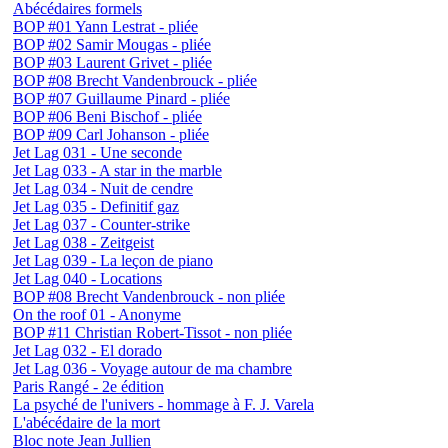
Abécédaires formels
BOP #01 Yann Lestrat - pliée
BOP #02 Samir Mougas - pliée
BOP #03 Laurent Grivet - pliée
BOP #08 Brecht Vandenbrouck - pliée
BOP #07 Guillaume Pinard - pliée
BOP #06 Beni Bischof - pliée
BOP #09 Carl Johanson - pliée
Jet Lag 031 - Une seconde
Jet Lag 033 - A star in the marble
Jet Lag 034 - Nuit de cendre
Jet Lag 035 - Definitif gaz
Jet Lag 037 - Counter-strike
Jet Lag 038 - Zeitgeist
Jet Lag 039 - La leçon de piano
Jet Lag 040 - Locations
BOP #08 Brecht Vandenbrouck - non pliée
On the roof 01 - Anonyme
BOP #11 Christian Robert-Tissot - non pliée
Jet Lag 032 - El dorado
Jet Lag 036 - Voyage autour de ma chambre
Paris Rangé - 2e édition
La psyché de l'univers - hommage à F. J. Varela
L'abécédaire de la mort
Bloc note Jean Jullien