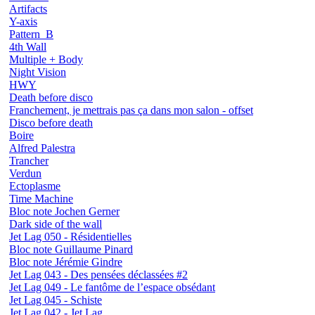
Artifacts
Y-axis
Pattern_B
4th Wall
Multiple + Body
Night Vision
HWY
Death before disco
Franchement, je mettrais pas ça dans mon salon - offset
Disco before death
Boire
Alfred Palestra
Trancher
Verdun
Ectoplasme
Time Machine
Bloc note Jochen Gerner
Dark side of the wall
Jet Lag 050 - Résidentielles
Bloc note Guillaume Pinard
Bloc note Jérémie Gindre
Jet Lag 043 - Des pensées déclassées #2
Jet Lag 049 - Le fantôme de l’espace obsédant
Jet Lag 045 - Schiste
Jet Lag 042 - Jet Lag