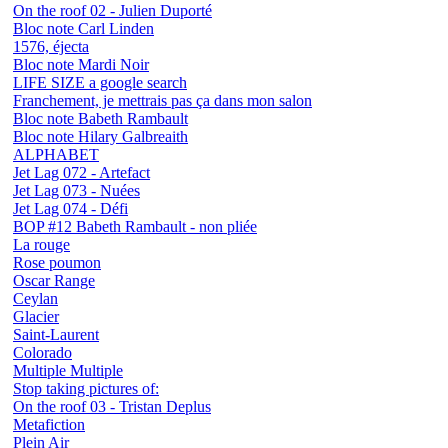
On the roof 02 - Julien Duporté
Bloc note Carl Linden
1576, éjecta
Bloc note Mardi Noir
LIFE SIZE a google search
Franchement, je mettrais pas ça dans mon salon
Bloc note Babeth Rambault
Bloc note Hilary Galbreaith
ALPHABET
Jet Lag 072 - Artefact
Jet Lag 073 - Nuées
Jet Lag 074 - Défi
BOP #12 Babeth Rambault - non pliée
La rouge
Rose poumon
Oscar Range
Ceylan
Glacier
Saint-Laurent
Colorado
Multiple Multiple
Stop taking pictures of:
On the roof 03 - Tristan Deplus
Metafiction
Plein Air