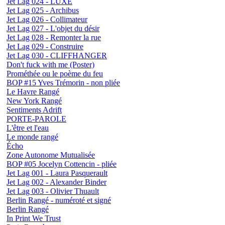
Jet Lag 024 - LUXE
Jet Lag 025 - Archibus
Jet Lag 026 - Collimateur
Jet Lag 027 - L'objet du désir
Jet Lag 028 - Remonter la rue
Jet Lag 029 - Construire
Jet Lag 030 - CLIFFHANGER
Don't fuck with me (Poster)
Prométhée ou le poème du feu
BOP #15 Yves Trémorin - non pliée
Le Havre Rangé
New York Rangé
Sentiments Adrift
PORTE-PAROLE
L'être et l'eau
Le monde rangé
Écho
Zone Autonome Mutualisée
BOP #05 Jocelyn Cottencin - pliée
Jet Lag 001 - Laura Pasquerault
Jet Lag 002 - Alexander Binder
Jet Lag 003 - Olivier Thuault
Berlin Rangé - numéroté et signé
Berlin Rangé
In Print We Trust