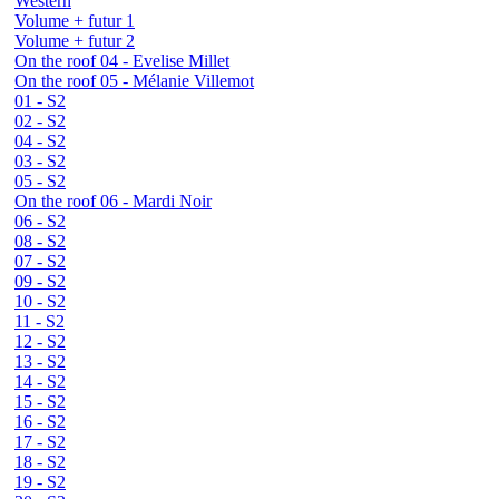
Western
Volume + futur 1
Volume + futur 2
On the roof 04 - Evelise Millet
On the roof 05 - Mélanie Villemot
01 - S2
02 - S2
04 - S2
03 - S2
05 - S2
On the roof 06 - Mardi Noir
06 - S2
08 - S2
07 - S2
09 - S2
10 - S2
11 - S2
12 - S2
13 - S2
14 - S2
15 - S2
16 - S2
17 - S2
18 - S2
19 - S2