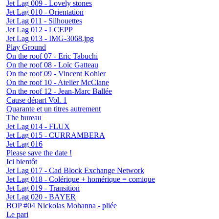
Jet Lag 009 - Lovely stones
Jet Lag 010 - Orientation
Jet Lag 011 - Silhouettes
Jet Lag 012 - LCEPP
Jet Lag 013 - IMG-3068.jpg
Play Ground
On the roof 07 - Eric Tabuchi
On the roof 08 - Loïc Gatteau
On the roof 09 - Vincent Kohler
On the roof 10 - Atelier McClane
On the roof 12 - Jean-Marc Ballée
Cause départ Vol. 1
Quarante et un titres autrement
The bureau
Jet Lag 014 - FLUX
Jet Lag 015 - CURRAMBERA
Jet Lag 016
Please save the date !
Ici bientôt
Jet Lag 017 - Cad Block Exchange Network
Jet Lag 018 - Colérique + homérique = comique
Jet Lag 019 - Transition
Jet Lag 020 - BAYER
BOP #04 Nickolas Mohanna - pliée
Le pari