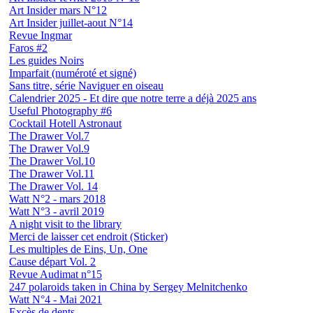
Art Insider mars N°12
Art Insider juillet-aout N°14
Revue Ingmar
Faros #2
Les guides Noirs
Imparfait (numéroté et signé)
Sans titre, série Naviguer en oiseau
Calendrier 2025 - Et dire que notre terre a déjà 2025 ans
Useful Photography #6
Cocktail Hotell Astronaut
The Drawer Vol.7
The Drawer Vol.9
The Drawer Vol.10
The Drawer Vol.11
The Drawer Vol. 14
Watt N°2 - mars 2018
Watt N°3 - avril 2019
A night visit to the library
Merci de laisser cet endroit (Sticker)
Les multiples de Eins, Un, One
Cause départ Vol. 2
Revue Audimat n°15
247 polaroids taken in China by Sergey Melnitchenko
Watt N°4 - Mai 2021
Excès de dents