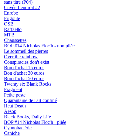
sans titre (P04)
Cuvée Lendroit #2
Enrobé
Frigolite
OSB
Raffaello
MTB
Chaussettes
BOP #14 Nicholas Floc'h - non pliée
Le sommeil des pierres
Over the rainbow
Conspiracies don't exist
Bon d'achat 15 euros
Bon d'achat 30 euros
Bon d'achat 50 euros
Twenty six Blank Rocks
Fragment
Petite peste
Quarantaine de l'art confiné
Heat Death
Aesop
Black Books, Daily Life
BOP #14 Nicholas Floc'h - pliée
Cyanobactérie
Caniche