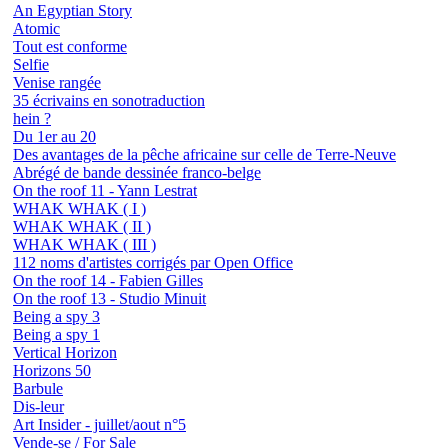
An Egyptian Story
Atomic
Tout est conforme
Selfie
Venise rangée
35 écrivains en sonotraduction
hein ?
Du 1er au 20
Des avantages de la pêche africaine sur celle de Terre-Neuve
Abrégé de bande dessinée franco-belge
On the roof 11 - Yann Lestrat
WHAK WHAK ( I )
WHAK WHAK ( II )
WHAK WHAK ( III )
112 noms d'artistes corrigés par Open Office
On the roof 14 - Fabien Gilles
On the roof 13 - Studio Minuit
Being a spy 3
Being a spy 1
Vertical Horizon
Horizons 50
Barbule
Dis-leur
Art Insider - juillet/aout n°5
Vende-se / For Sale