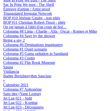
Mug In Print We trust - The Shelf
Sac In Print We trust - The Shelf
Épreuve d'artiste / Artist proof
Triangulated Irregular Network
BOP #10 Jérémie Gindre - non pliée
BOP #11 Christian Robert-Tissot - pliée
On est jamais à l'abri d'un coup de bol…
Colorama #8 Lima - Charlie - Alfa - Oscar - Romeo et Mike
Colorama #4 Save by the shower
Being a spy 2
Colorama #6 Destinations imaginaires
Colorama #1 Quiet scenario
Colorama #5 Gama radiation in Samiland
Colorama #3 Centre
Colorama #2 Flip Book Museum
Sauna
Vigilancia
Badge Breizhtorythm Saucisse
•
Calendrier 2021
Colorama #7 Aphonème
Sans titre (Yann Lestrat)
Jet Lag 021 - Split
Jet Lag 022 - Kombat
Jet Lag 023 - Découpures