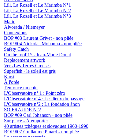
Lili, La Rozell et Le Marimba N°1
Lili, La Rozell et Le Marimba N°2
Lili, La Rozell et Le Marimba N°3
Marie
Alvorada / Niemeyer
Connexions
BOP #03 Laurent Grivet - non pliée
BOP #04 Nickolas Mohanna - non pliée
Safety Catch
On the roof 15 - Jean-Marie Donat
Replacement artwork
Vers Les Terres Creuses
Superfish - le soleil est gris
Karst
À l'orée
J'enfonce un coin
L'Observatoire n° 1 : Point zéro
L'Observatoire n°4 : Les lieux du passage
L'Observatoire n°2 : La fondation ânon
SO FRAUDE N°2
BOP #09 Carl Johanson - non pliée
Sur place - À emporter
40 artistes tchèques et slovaques 1960-1990
BOP #07 Guillaume Pinard - non pliée