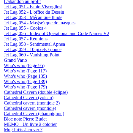
L'abandon au profit
Jet Lag 051 - Fabio Viscogliosi
Jet Lag 052 - L'office du Dessin
Jet Lag 053 - Mécanique fluide
Jet Lag 054 - Mas(se) que de masques
Jet Lag 055 - Coolos 4
Jet Lag 056 - Index of Operational and Code Names V2
Jet Lag 057 - Réunions
Jet Lag 058 - Sentimental Apnea
Jet Lag 059 - 10 pixels / pouce
Jet Lag 060 - Vanishing Point
Grand Vario
Who's who (Page 95)
Who's who (Page 117)
Who's who (Page 135)
Who's who (Page 139)
Who's who (Page 179)
Cathedral Cavern (double éclipse)
Cathedral Cavern (volcan)
Cathedral cavern (montjoie 2)
Cathedral cavern (montjoie)
Cathedral Cavern (champignon)
Bloc note Pierre Budet
MEMO - Un livre à colorier
Mug Prêts à crever ?