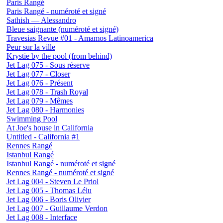
Paris Rangé
Paris Rangé - numéroté et signé
Sathish — Alessandro
Bleue saignante (numéroté et signé)
Travesias Revue #01 - Amamos Latinoamerica
Peur sur la ville
Krystie by the pool (from behind)
Jet Lag 075 - Sous réserve
Jet Lag 077 - Closer
Jet Lag 076 - Présent
Jet Lag 078 - Trash Royal
Jet Lag 079 - Mêmes
Jet Lag 080 - Harmonies
Swimming Pool
At Joe's house in California
Untitled - California #1
Rennes Rangé
Istanbul Rangé
Istanbul Rangé - numéroté et signé
Rennes Rangé - numéroté et signé
Jet Lag 004 - Steven Le Priol
Jet Lag 005 - Thomas Lélu
Jet Lag 006 - Boris Olivier
Jet Lag 007 - Guillaume Verdon
Jet Lag 008 - Interface