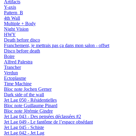
Artifacts
Y-axis
Pattern_B
4th Wall
Multiple + Body
Night Vision
HWY
Death before disco
Franchement, je mettrais pas ça dans mon salon - offset
Disco before death
Boire
Alfred Palestra
Trancher
Verdun
Ectoplasme
Time Machine
Bloc note Jochen Gerner
Dark side of the wall
Jet Lag 050 - Résidentielles
Bloc note Guillaume Pinard
Bloc note Jérémie Gindre
Jet Lag 043 - Des pensées déclassées #2
Jet Lag 049 - Le fantôme de l’espace obsédant
Jet Lag 045 - Schiste
Jet Lag 042 - Jet Lag