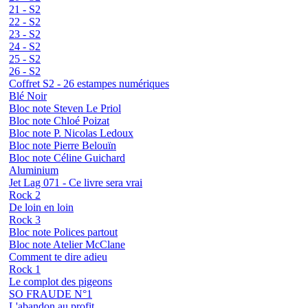
21 - S2
22 - S2
23 - S2
24 - S2
25 - S2
26 - S2
Coffret S2 - 26 estampes numériques
Blé Noir
Bloc note Steven Le Priol
Bloc note Chloé Poizat
Bloc note P. Nicolas Ledoux
Bloc note Pierre Belouïn
Bloc note Céline Guichard
Aluminium
Jet Lag 071 - Ce livre sera vrai
Rock 2
De loin en loin
Rock 3
Bloc note Polices partout
Bloc note Atelier McClane
Comment te dire adieu
Rock 1
Le complot des pigeons
SO FRAUDE N°1
L'abandon au profit