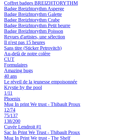
Coffret badges BREIZHTORYTHM
Badge Breizhtorythm Asperge
Badge Breizhtorythm Galette
Badge Breizhtorythm Crabe
Badge Breizhtorythm Petit beurre
Badge Breizhtorythm Poisson
Revues d'artistes, une sélection
Il n'est pas 15 heures
Sans titre (Sticker Petrovitch)
Au-delà de notre colère
CUT
Formulaires
Amazing bugs
40 ans
Le réveil de la jeunesse empoisonnée
Krystie by the pool
1/11
Phoenix
Mug In print We trust - Thibault Proux
12/74
75/137
138/200
Cuvée Lendroit #1
Sac In Print We Trust - Thibault Proux
Mug In Print We trust - The Shelf