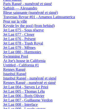
Paris Rangé - numéroté et signé
Sathish — Alessandro
Bleue saignante (numéroté et signé)
Travesias Revue #01 - Amamos Latinoamerica
Peur sur la ville
Krystie by the pool (from behind)
Jet Lag 075 - Sous réserve
Jet Lag 077 - Closer
Jet Lag 076 - Présent
Jet Lag 078 - Trash Royal
Jet Lag 079 - Mêmes
Jet Lag 080 - Harmonies
Swimming Pool
At Joe's house in California
Untitled - California #1
Rennes Rangé
Istanbul Rangé
Istanbul Rangé - numéroté et signé
Rennes Rangé - numéroté et signé
Jet Lag 004 - Steven Le Priol
Jet Lag 005 - Thomas Lélu
Jet Lag 006 - Boris Olivier
Jet Lag 007 - Guillaume Verdon
Jet Lag 008 - Interface
Jet Lag 009 - Lovely stones