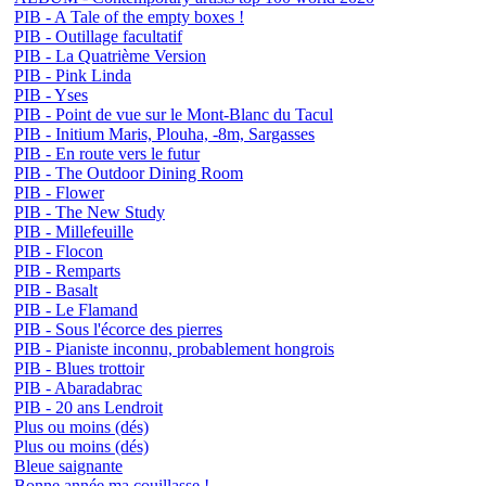
PIB - A Tale of the empty boxes !
PIB - Outillage facultatif
PIB - La Quatrième Version
PIB - Pink Linda
PIB - Yses
PIB - Point de vue sur le Mont-Blanc du Tacul
PIB - Initium Maris, Plouha, -8m, Sargasses
PIB - En route vers le futur
PIB - The Outdoor Dining Room
PIB - Flower
PIB - The New Study
PIB - Millefeuille
PIB - Flocon
PIB - Remparts
PIB - Basalt
PIB - Le Flamand
PIB - Sous l'écorce des pierres
PIB - Pianiste inconnu, probablement hongrois
PIB - Blues trottoir
PIB - Abaradabrac
PIB - 20 ans Lendroit
Plus ou moins (dés)
Plus ou moins (dés)
Bleue saignante
Bonne année ma couillasse !