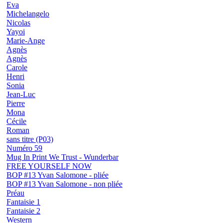
Eva
Michelangelo
Nicolas
Yayoi
Marie-Ange
Agnès
Agnès
Carole
Henri
Sonia
Jean-Luc
Pierre
Mona
Cécile
Roman
sans titre (P03)
Numéro 59
Mug In Print We Trust - Wunderbar
FREE YOURSELF NOW
BOP #13 Yvan Salomone - pliée
BOP #13 Yvan Salomone - non pliée
Préau
Fantaisie 1
Fantaisie 2
Western