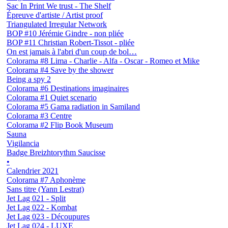
Sac In Print We trust - The Shelf
Épreuve d'artiste / Artist proof
Triangulated Irregular Network
BOP #10 Jérémie Gindre - non pliée
BOP #11 Christian Robert-Tissot - pliée
On est jamais à l'abri d'un coup de bol…
Colorama #8 Lima - Charlie - Alfa - Oscar - Romeo et Mike
Colorama #4 Save by the shower
Being a spy 2
Colorama #6 Destinations imaginaires
Colorama #1 Quiet scenario
Colorama #5 Gama radiation in Samiland
Colorama #3 Centre
Colorama #2 Flip Book Museum
Sauna
Vigilancia
Badge Breizhtorythm Saucisse
•
Calendrier 2021
Colorama #7 Aphonème
Sans titre (Yann Lestrat)
Jet Lag 021 - Split
Jet Lag 022 - Kombat
Jet Lag 023 - Découpures
Jet Lag 024 - LUXE