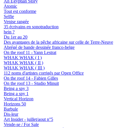
An Egyptian Story
Atomic
Tout est conforme
Selfie
Venise rangée
35 écrivains en sonotraduction
hein ?
Du 1er au 20
Des avantages de la pêche africaine sur celle de Terre-Neuve
Abrégé de bande dessinée franco-belge
On the roof 11 - Yann Lestrat
WHAK WHAK ( I )
WHAK WHAK ( II )
WHAK WHAK ( III )
112 noms d'artistes corrigés par Open Office
On the roof 14 - Fabien Gilles
On the roof 13 - Studio Minuit
Being a spy 3
Being a spy 1
Vertical Horizon
Horizons 50
Barbule
Dis-leur
Art Insider - juillet/aout n°5
Vende-se / For Sale