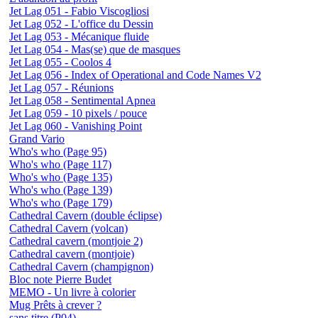
Jet Lag 051 - Fabio Viscogliosi
Jet Lag 052 - L'office du Dessin
Jet Lag 053 - Mécanique fluide
Jet Lag 054 - Mas(se) que de masques
Jet Lag 055 - Coolos 4
Jet Lag 056 - Index of Operational and Code Names V2
Jet Lag 057 - Réunions
Jet Lag 058 - Sentimental Apnea
Jet Lag 059 - 10 pixels / pouce
Jet Lag 060 - Vanishing Point
Grand Vario
Who's who (Page 95)
Who's who (Page 117)
Who's who (Page 135)
Who's who (Page 139)
Who's who (Page 179)
Cathedral Cavern (double éclipse)
Cathedral Cavern (volcan)
Cathedral cavern (montjoie 2)
Cathedral cavern (montjoie)
Cathedral Cavern (champignon)
Bloc note Pierre Budet
MEMO - Un livre à colorier
Mug Prêts à crever ?
sans titre (P04)