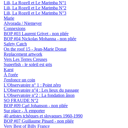
Lili, La Rozell et Le Marimba N°1
Lili, La Rozell et Le Marimba N°2
Lili, La Rozell et Le Marimba N°3
Marie
Alvorada / Niemeyer
Connexions
BOP #03 Laurent Grivet - non pliée
BOP #04 Nickolas Mohanna - non pliée
Safety Catch
On the roof 15 - Jean-Marie Donat
Replacement artwork
Vers Les Terres Creuses
Superfish - le soleil est gris
Karst
À l'orée
J'enfonce un coin
L'Observatoire n° 1 : Point zéro
L'Observatoire n°4 : Les lieux du passage
L'Observatoire n°2 : La fondation ânon
SO FRAUDE N°2
BOP #09 Carl Johanson - non pliée
Sur place - À emporter
40 artistes tchèques et slovaques 1960-1990
BOP #07 Guillaume Pinard - non pliée
Very Best of Billy France