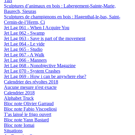
Tazi
Sculptures d’animaux en bois : Labergement-Sainte-Marie,
Baurech, Sieuras
Sculptures de champignons en bois : Hagenthal-le-bas, Saint-
Cernin-de-l’Herm, Ci
Jet Lag 061 - When I Acquire You
Jet Lag 062 - Swamp
Jet Lag 063 - Save is part of the movement
Jet Lag 064 - Le vide
Jet Lag 065 - Studio
Jet Lag 067 - A Walk
Jet Lag 066 - Manners
Jet Lag 068 - Nonobjective Magazine
Jet Lag 070 - System Crashes
Jet Lag 069 - How i can be anywhere else?
Calendrier des révoltes 2018
Aucune mesure n'est exacte
Calendrier 2018
Alphabet Truck
Bloc note Olivier Garraud
Bloc note Fabio Viscogliosi
T'as laissé le frigo ouvert
Bloc note Yann Bastard
Bloc note Iomai
Situations