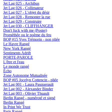
Jet Lag 025 - Archibus
Jet Lag 026 - Collimateur
Jet Lag 027 - L'objet du désir
Jet Lag 028 - Remonter la rue
Jet Lag 029 - Construire
Jet Lag 030 - CLIFFHANGER
Don't fuck with me (Poster)
Prométhée ou le poème du feu
BOP #15 Yves Trémorin - non pliée
Le Havre Rangé
New York Rangé
Sentiments Adrift
PORTE-PAROLE
L'être et l'eau
Le monde rangé
Écho
Zone Autonome Mutualisée
BOP #05 Jocelyn Cottencin - pliée
Jet Lag 001 - Laura Pasquerault
Jet Lag 002 - Alexander Binder
Jet Lag 003 - Olivier Thuault
Berlin Rangé - numéroté et signé
Berlin Rangé
In Print We Trust
Paris Rangé