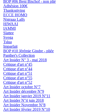
BOP #06 Beni Bischof - non plié
Adhésion 100€
Thanksgiving
ECCE HOMO
Nigraaa Lalfs
HIWAAI
IAMMI
Slattee
Svega
Tslua
Imparfait
BOP #10 Jérémie Gindre - pliée
Panther's Collection
Art Insider N° 3 - mai 2018
Critique d'art n°45
Critique d'art n°44
Critique d'art n°51
Critique d'art n°55
Critique d'art n°52
Art Insider octobre N°7
Art Insider décembre N°9
Art Insider janvier 2019 N°11
Art Insider N°4 juin 2018
Art Insider Novembre N°8
Art Insider février 2019 N°10