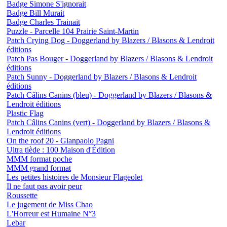
Badge Simone S'ignorait
Badge Bill Murait
Badge Charles Trainait
Puzzle - Parcelle 104 Prairie Saint-Martin
Patch Crying Dog - Doggerland by Blazers / Blasons & Lendroit
éditions
Patch Pas Bouger - Doggerland by Blazers / Blasons & Lendroit
éditions
Patch Sunny - Doggerland by Blazers / Blasons & Lendroit
éditions
Patch Câlins Canins (bleu) - Doggerland by Blazers / Blasons &
Lendroit éditions
Plastic Flag
Patch Câlins Canins (vert) - Doggerland by Blazers / Blasons &
Lendroit éditions
On the roof 20 - Gianpaolo Pagni
Ultra tiède : 100 Maison d'Édition
MMM format poche
MMM grand format
Les petites histoires de Monsieur Flageolet
Il ne faut pas avoir peur
Roussette
Le jugement de Miss Chao
L'Horreur est Humaine N°3
Lebar