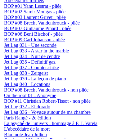
Abécédaires formels
BOP #01 Yann Lestrat - pliée
BOP #02 Samir Mougas - pliée
BOP #03 Laurent Grivet - pliée
BOP #08 Brecht Vandenbrouck - pliée
BOP #07 Guillaume Pinard - pliée
BOP #06 Beni Bischof - pliée
BOP #09 Carl Johanson - pliée
Jet Lag 031 - Une seconde
Jet Lag 033 - A star in the marble
Jet Lag 034 - Nuit de cendre
Jet Lag 035 - Definitif gaz
Jet Lag 037 - Counter-strike
Jet Lag 038 - Zeitgeist
Jet Lag 039 - La leçon de piano
Jet Lag 040 - Locations
BOP #08 Brecht Vandenbrouck - non pliée
On the roof 01 - Anonyme
BOP #11 Christian Robert-Tissot - non pliée
Jet Lag 032 - El dorado
Jet Lag 036 - Voyage autour de ma chambre
Paris Rangé - 2e édition
La psyché de l'univers - hommage à F. J. Varela
L'abécédaire de la mort
Bloc note Jean Jullien