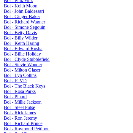
Bol - Pink Fink
Bol - Keith Moon
Bol - John Baldessari
Bol - Ginger Baker
Bol - Richard Wagner
Bol - Simone Segouin
Bol - Betty Davis
Bol - Billy Wilder
Bol - Keith Haring
Bol - Edward Rusha
Bol - Billie Holiday
Bol - Clyde Stubblefield
Bol - Stevie Wonder
Bol - Milton Glaser
Bol - Lyn Collins
Bol - JCVD
Bol - The Black Keys
Bol - Rosa Parks
Bol - Pinard
Bol - Millie Jackson
Bol - Steel Pulse
Bol - Rick James
Bol - Ron Jeremy
Bol - Richard Prince
Bol - Raymond Pettibon