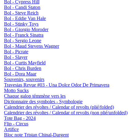
Bol - Cypress Hill
Bol - Candi Staton
Bol - Steve Reich
Bol - Eddie Van Hale
Bol - Stinky Toys
Bol - Giorgio Moroder
Bol - Franck Sinatra
Bol - Sergio Leone
Bol - Maud Stevens Wagner
Bol - Picrate
Bol - Slayer
Bol - Curtis Mayfield
Bol - Chris Burden
Bol - Dora Maar
Souvenirs, souvenirs
Travesias Revue #03 - Una Dolce Odor De Primavera
Motto Sucks
Chaque galop témmène vers les
Dictionnaire des symboles - Symbologie
Calendrier des révoltes / Calendar of revolts (plié/folded)
Calendrier des révoltes / Calendar of revolts (non plié/unfolded)
Tote Bag - 2024
Flip - Circus
Artifice
Bloc note Tristan Chinal-Dargent