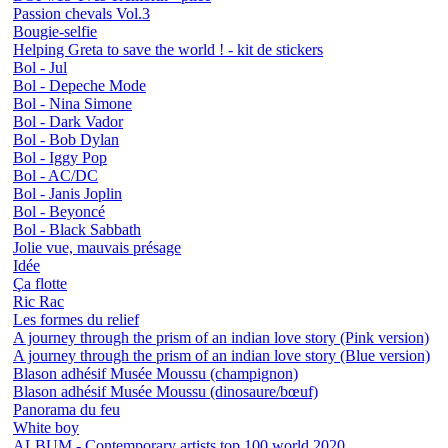
Passion chevals Vol.3
Bougie-selfie
Helping Greta to save the world ! - kit de stickers
Bol - Jul
Bol - Depeche Mode
Bol - Nina Simone
Bol - Dark Vador
Bol - Bob Dylan
Bol - Iggy Pop
Bol - AC/DC
Bol - Janis Joplin
Bol - Beyoncé
Bol - Black Sabbath
Jolie vue, mauvais présage
Idée
Ça flotte
Ric Rac
Les formes du relief
A journey through the prism of an indian love story (Pink version)
A journey through the prism of an indian love story (Blue version)
Blason adhésif Musée Moussu (champignon)
Blason adhésif Musée Moussu (dinosaure/bœuf)
Panorama du feu
White boy
ALBUM - Contemporary artists top 100 world 2020