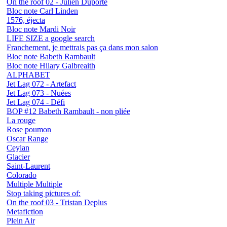
On the roof 02 - Julien Duporté
Bloc note Carl Linden
1576, éjecta
Bloc note Mardi Noir
LIFE SIZE a google search
Franchement, je mettrais pas ça dans mon salon
Bloc note Babeth Rambault
Bloc note Hilary Galbreaith
ALPHABET
Jet Lag 072 - Artefact
Jet Lag 073 - Nuées
Jet Lag 074 - Défi
BOP #12 Babeth Rambault - non pliée
La rouge
Rose poumon
Oscar Range
Ceylan
Glacier
Saint-Laurent
Colorado
Multiple Multiple
Stop taking pictures of:
On the roof 03 - Tristan Deplus
Metafiction
Plein Air