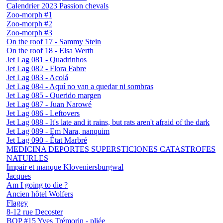
Calendrier 2023 Passion chevals
Zoo-morph #1
Zoo-morph #2
Zoo-morph #3
On the roof 17 - Sammy Stein
On the roof 18 - Elsa Werth
Jet Lag 081 - Quadrinhos
Jet Lag 082 - Flora Fabre
Jet Lag 083 - Acolá
Jet Lag 084 - Aquí no van a quedar ni sombras
Jet Lag 085 - Querido margen
Jet Lag 087 - Juan Narowé
Jet Lag 086 - Leftovers
Jet Lag 088 - It's late and it rains, but rats aren't afraid of the dark
Jet Lag 089 - Em Nara, nanquim
Jet Lag 090 - État Marbré
MEDICINA DEPORTES SUPERSTICIONES CATASTROFES
NATURLES
Impair et manque Kloveniersburgwal
Jacques
Am I going to die ?
Ancien hôtel Wolfers
Flagey
8-12 rue Decoster
BOP #15 Yves Trémorin - pliée