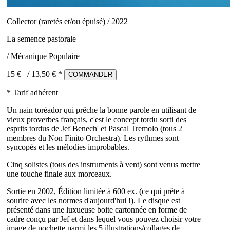
Collector (raretés et/ou épuisé) / 2022
La semence pastorale
/ Mécanique Populaire
15 €
/
13,50
€ *
COMMANDER
* Tarif adhérent
Un nain toréador qui prêche la bonne parole en utilisant de
vieux proverbes français, c'est le concept tordu sorti des
esprits tordus de Jef Benech' et Pascal Tremolo (tous 2
membres du Non Finito Orchestra). Les rythmes sont
syncopés et les mélodies improbables.
Cinq solistes (tous des instruments à vent) sont venus mettre
une touche finale aux morceaux.
Sortie en 2002, Édition limitée à 600 ex. (ce qui prête à
sourire avec les normes d'aujourd'hui !). Le disque est
présenté dans une luxueuse boite cartonnée en forme de
cadre conçu par Jef et dans lequel vous pouvez choisir votre
image de pochette parmi les 5 illustrations/collages de