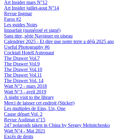
Art Insider mars N°12
Art Insider juillet-aout N°14
Revue Ingmar
Faros #2
Les guides Noirs
Imparfait (numéroté et signé)
Sans titre, série Naviguer en oiseau
Calendrier 2025 - Et dire que notre terre a déjà 2025 ans
Useful Photography #6
Cocktail Hotell Astronaut
The Drawer Vol.7
The Drawer Vol.9
The Drawer Vol.10
The Drawer Vol.11
The Drawer Vol. 14
Watt N°2 - mars 2018
Watt N°3 - avril 2019
A night visit to the library
Merci de laisser cet endroit (Sticker)
Les multiples de Eins, Un, One
Cause départ Vol. 2
Revue Audimat n°15
247 polaroids taken in China by Sergey Melnitchenko
Watt N°4 - Mai 2021
Excès de dents