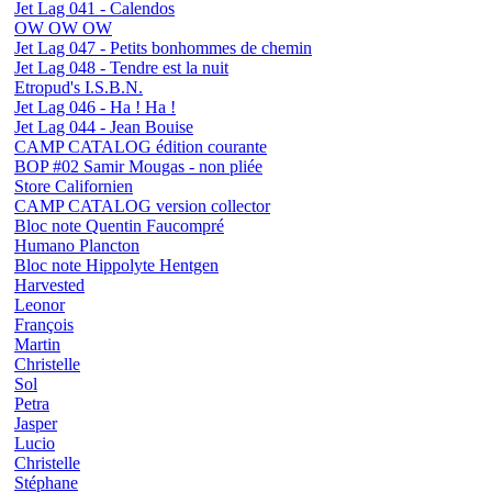
Jet Lag 041 - Calendos
OW OW OW
Jet Lag 047 - Petits bonhommes de chemin
Jet Lag 048 - Tendre est la nuit
Etropud's I.S.B.N.
Jet Lag 046 - Ha ! Ha !
Jet Lag 044 - Jean Bouise
CAMP CATALOG édition courante
BOP #02 Samir Mougas - non pliée
Store Californien
CAMP CATALOG version collector
Bloc note Quentin Faucompré
Humano Plancton
Bloc note Hippolyte Hentgen
Harvested
Leonor
François
Martin
Christelle
Sol
Petra
Jasper
Lucio
Christelle
Stéphane