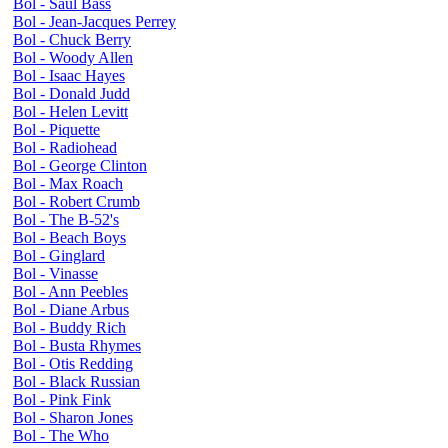
Bol - Saul Bass
Bol - Jean-Jacques Perrey
Bol - Chuck Berry
Bol - Woody Allen
Bol - Isaac Hayes
Bol - Donald Judd
Bol - Helen Levitt
Bol - Piquette
Bol - Radiohead
Bol - George Clinton
Bol - Max Roach
Bol - Robert Crumb
Bol - The B-52's
Bol - Beach Boys
Bol - Ginglard
Bol - Vinasse
Bol - Ann Peebles
Bol - Diane Arbus
Bol - Buddy Rich
Bol - Busta Rhymes
Bol - Otis Redding
Bol - Black Russian
Bol - Pink Fink
Bol - Sharon Jones
Bol - The Who