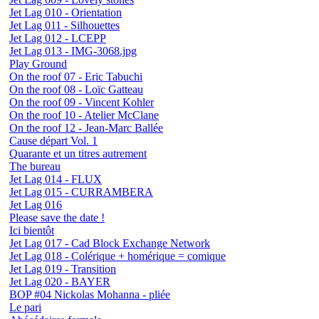
Jet Lag 010 - Orientation
Jet Lag 011 - Silhouettes
Jet Lag 012 - LCEPP
Jet Lag 013 - IMG-3068.jpg
Play Ground
On the roof 07 - Eric Tabuchi
On the roof 08 - Loïc Gatteau
On the roof 09 - Vincent Kohler
On the roof 10 - Atelier McClane
On the roof 12 - Jean-Marc Ballée
Cause départ Vol. 1
Quarante et un titres autrement
The bureau
Jet Lag 014 - FLUX
Jet Lag 015 - CURRAMBERA
Jet Lag 016
Please save the date !
Ici bientôt
Jet Lag 017 - Cad Block Exchange Network
Jet Lag 018 - Colérique + homérique = comique
Jet Lag 019 - Transition
Jet Lag 020 - BAYER
BOP #04 Nickolas Mohanna - pliée
Le pari