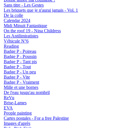
Sans titre - Les Gestes
Les briquets que je n'aurai jamais - Vol. 1
De la colle
Calendar 2024
Midi Minuit Fantastique
On the roof 19 - Nina Childress
Les Antilimiratistes
Véhicule N°6
Reading
Badge P - Poireau
Badge P - Poussin
Badge P - Tant pis
Badge P - Tout
Badge P - Un peu
Badge P - Vite
Badge P - Vraiment
Mille et une bornes
De l'eau jusqu'au nombril
ReVu
Brise-Lames
EVA
People painting
Cartes postales - For a free Palestine
Images d'après