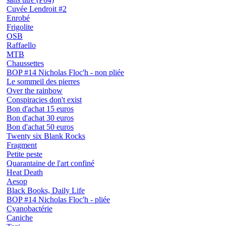
Cuvée Lendroit #2
Enrobé
Frigolite
OSB
Raffaello
MTB
Chaussettes
BOP #14 Nicholas Floc'h - non pliée
Le sommeil des pierres
Over the rainbow
Conspiracies don't exist
Bon d'achat 15 euros
Bon d'achat 30 euros
Bon d'achat 50 euros
Twenty six Blank Rocks
Fragment
Petite peste
Quarantaine de l'art confiné
Heat Death
Aesop
Black Books, Daily Life
BOP #14 Nicholas Floc'h - pliée
Cyanobactérie
Caniche