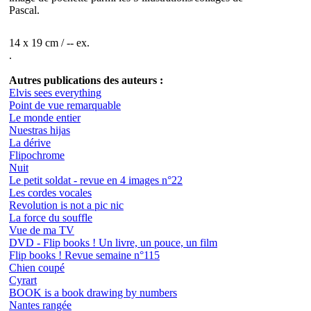
Pascal.
14 x 19 cm / -- ex.
.
Autres publications des auteurs :
Elvis sees everything
Point de vue remarquable
Le monde entier
Nuestras hijas
La dérive
Flipochrome
Nuit
Le petit soldat - revue en 4 images n°22
Les cordes vocales
Revolution is not a pic nic
La force du souffle
Vue de ma TV
DVD - Flip books ! Un livre, un pouce, un film
Flip books ! Revue semaine n°115
Chien coupé
Cyrart
BOOK is a book drawing by numbers
Nantes rangée