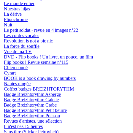
Le monde entier
Nuestras hijas
La dérive
Flipochrome
Nuit
Le petit soldat - revue en 4 images n°22
Les cordes vocales
Revolution is not a pic nic
La force du souffle
Vue de ma TV
DVD - Flip books ! Un livre, un pouce, un film
Flip books ! Revue semaine n°115
Chien coupé
Cyrart
BOOK is a book drawing by numbers
Nantes rangée
Coffret badges BREIZHTORYTHM
Badge Breizhtorythm Asperge
Badge Breizhtorythm Galette
Badge Breizhtorythm Crabe
Badge Breizhtorythm Petit beurre
Badge Breizhtorythm Poisson
Revues d'artistes, une sélection
Il n'est pas 15 heures
Sans titre (Sticker Petrovitch)