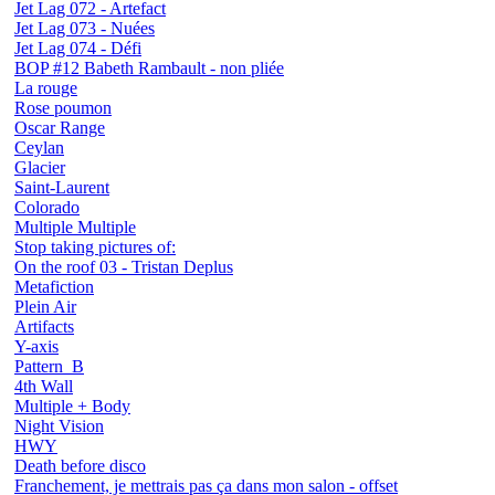
Jet Lag 072 - Artefact
Jet Lag 073 - Nuées
Jet Lag 074 - Défi
BOP #12 Babeth Rambault - non pliée
La rouge
Rose poumon
Oscar Range
Ceylan
Glacier
Saint-Laurent
Colorado
Multiple Multiple
Stop taking pictures of:
On the roof 03 - Tristan Deplus
Metafiction
Plein Air
Artifacts
Y-axis
Pattern_B
4th Wall
Multiple + Body
Night Vision
HWY
Death before disco
Franchement, je mettrais pas ça dans mon salon - offset