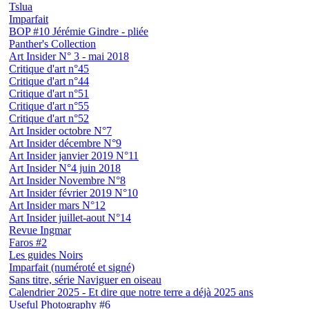
Tslua
Imparfait
BOP #10 Jérémie Gindre - pliée
Panther's Collection
Art Insider N° 3 - mai 2018
Critique d'art n°45
Critique d'art n°44
Critique d'art n°51
Critique d'art n°55
Critique d'art n°52
Art Insider octobre N°7
Art Insider décembre N°9
Art Insider janvier 2019 N°11
Art Insider N°4 juin 2018
Art Insider Novembre N°8
Art Insider février 2019 N°10
Art Insider mars N°12
Art Insider juillet-aout N°14
Revue Ingmar
Faros #2
Les guides Noirs
Imparfait (numéroté et signé)
Sans titre, série Naviguer en oiseau
Calendrier 2025 - Et dire que notre terre a déjà 2025 ans
Useful Photography #6