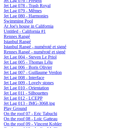
Jet Lag 076 - Présent
Jet Lag 078 - Trash Royal
Jet Lag 079 - Mêmes
Jet Lag 080 - Harmonies
Swimming Pool
At Joe's house in California
Untitled - California #1
Rennes Rangé
Istanbul Rangé
Istanbul Rangé - numéroté et signé
Rennes Rangé - numéroté et signé
Jet Lag 004 - Steven Le Priol
Jet Lag 005 - Thomas Lélu
Jet Lag 006 - Boris Olivier
Jet Lag 007 - Guillaume Verdon
Jet Lag 008 - Interface
Jet Lag 009 - Lovely stones
Jet Lag 010 - Orientation
Jet Lag 011 - Silhouettes
Jet Lag 012 - LCEPP
Jet Lag 013 - IMG-3068.jpg
Play Ground
On the roof 07 - Eric Tabuchi
On the roof 08 - Loïc Gatteau
On the roof 09 - Vincent Kohler