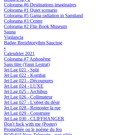
Colorama #6 Destinations imaginaires
Colorama #1 Quiet scenario
Colorama #5 Gama radiation in Samiland
Colorama #3 Centre
Colorama #2 Flip Book Museum
Sauna
Vigilancia
Badge Breizhtorythm Saucisse
•
Calendrier 2021
Colorama #7 Aphonème
Sans titre (Yann Lestrat)
Jet Lag 021 - Split
Jet Lag 022 - Kombat
Jet Lag 023 - Découpures
Jet Lag 024 - LUXE
Jet Lag 025 - Archibus
Jet Lag 026 - Collimateur
Jet Lag 027 - L'objet du désir
Jet Lag 028 - Remonter la rue
Jet Lag 029 - Construire
Jet Lag 030 - CLIFFHANGER
Don't fuck with me (Poster)
Prométhée ou le poème du feu
BOP #15 Yves Trémorin - non pliée