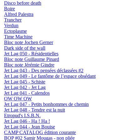
Disco before death
Boire
Alfred Palestra
Trancher
Verdun
Ectoplasme
Time Machine
Bloc note Jochen Gerner
Dark side of the wall
Jet Lag 050 - Résidentielles
Bloc note Guillaume Pinard
Bloc note Jérémie Gindre
Jet Lag 043 - Des pensées déclassées #2
Jet Lag 049 - Le fantôme de l’espace obsédant
Jet Lag 045 - Schiste
Jet Lag 042 - Jet Lag
Jet Lag 041 - Calendos
OW OW OW
Jet Lag 047 - Petits bonhommes de chemin
Jet Lag 048 - Tendre est la nuit
Etropud's I.S.B.N.
Jet Lag 046 - Ha ! Ha !
Jet Lag 044 - Jean Bouise
CAMP CATALOG édition courante
BOP #02 Samir Mougas - non pliée