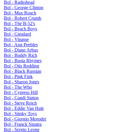
Bol - Radiohead
Bol - George Clinton
Bol - Max Roach
Bol - Robert Crumb
Bol - The B-52's
Bol - Beach Boys
Bol - Ginglard
Bol - Vinasse
Bol - Ann Peebles
Bol - Diane Arbus
Bol - Buddy Rich
Bol - Busta Rhymes
Bol - Otis Redding
Bol - Black Russian
Bol - Pink Fink
Bol - Sharon Jones
Bol - The Who
Bol - Cypress Hill
Bol - Candi Staton
Bol - Steve Reich
Bol - Eddie Van Hale
Bol - Stinky Toys
Bol - Giorgio Moroder
Bol - Franck Sinatra
Bol - Sergio Leone