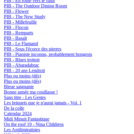
PIB - En route vers le futur
PIB - The Outdoor Dining Room
PIB - Flower
PIB - The New Study
PIB - Millefeuille
PIB - Flocon
PIB - Remparts
PIB - Basalt
PIB - Le Flamand
PIB - Sous l'écorce des pierres
PIB - Pianiste inconnu, probablement hongrois
PIB - Blues trottoir
PIB - Abaradabrac
PIB - 20 ans Lendroit
Plus ou moins (dés)
Plus ou moins (dés)
Bleue saignante
Bonne année ma couillasse !
Sans titre - Les Gestes
Les briquets que je n'aurai jamais - Vol. 1
De la colle
Calendar 2024
Midi Minuit Fantastique
On the roof 19 - Nina Childress
Les Antilimiratistes