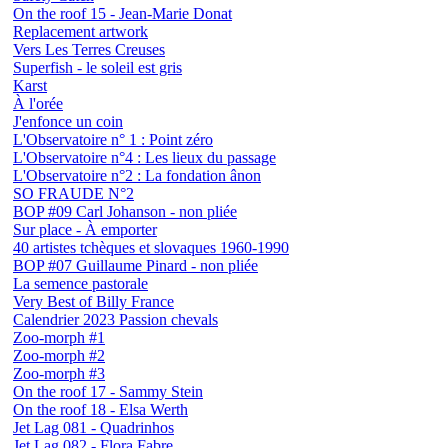
On the roof 15 - Jean-Marie Donat
Replacement artwork
Vers Les Terres Creuses
Superfish - le soleil est gris
Karst
À l'orée
J'enfonce un coin
L'Observatoire n° 1 : Point zéro
L'Observatoire n°4 : Les lieux du passage
L'Observatoire n°2 : La fondation ânon
SO FRAUDE N°2
BOP #09 Carl Johanson - non pliée
Sur place - À emporter
40 artistes tchèques et slovaques 1960-1990
BOP #07 Guillaume Pinard - non pliée
La semence pastorale
Very Best of Billy France
Calendrier 2023 Passion chevals
Zoo-morph #1
Zoo-morph #2
Zoo-morph #3
On the roof 17 - Sammy Stein
On the roof 18 - Elsa Werth
Jet Lag 081 - Quadrinhos
Jet Lag 082 - Flora Fabre