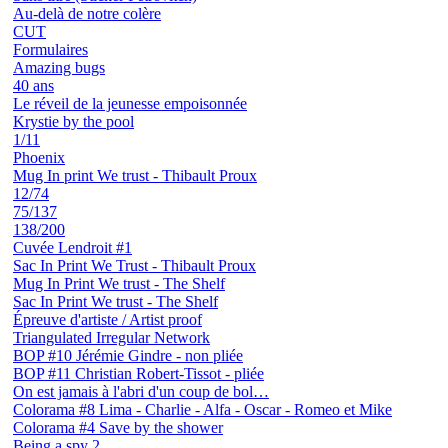
Au-delà de notre colère
CUT
Formulaires
Amazing bugs
40 ans
Le réveil de la jeunesse empoisonnée
Krystie by the pool
1/11
Phoenix
Mug In print We trust - Thibault Proux
12/74
75/137
138/200
Cuvée Lendroit #1
Sac In Print We Trust - Thibault Proux
Mug In Print We trust - The Shelf
Sac In Print We trust - The Shelf
Épreuve d'artiste / Artist proof
Triangulated Irregular Network
BOP #10 Jérémie Gindre - non pliée
BOP #11 Christian Robert-Tissot - pliée
On est jamais à l'abri d'un coup de bol…
Colorama #8 Lima - Charlie - Alfa - Oscar - Romeo et Mike
Colorama #4 Save by the shower
Being a spy 2