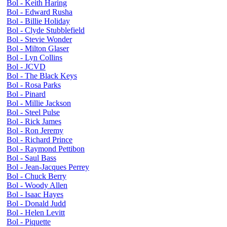
Bol - Keith Haring
Bol - Edward Rusha
Bol - Billie Holiday
Bol - Clyde Stubblefield
Bol - Stevie Wonder
Bol - Milton Glaser
Bol - Lyn Collins
Bol - JCVD
Bol - The Black Keys
Bol - Rosa Parks
Bol - Pinard
Bol - Millie Jackson
Bol - Steel Pulse
Bol - Rick James
Bol - Ron Jeremy
Bol - Richard Prince
Bol - Raymond Pettibon
Bol - Saul Bass
Bol - Jean-Jacques Perrey
Bol - Chuck Berry
Bol - Woody Allen
Bol - Isaac Hayes
Bol - Donald Judd
Bol - Helen Levitt
Bol - Piquette