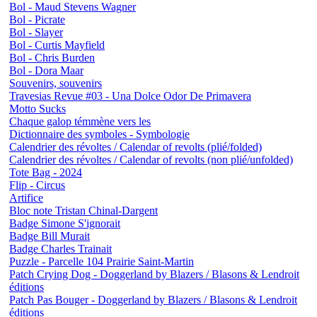
Bol - Maud Stevens Wagner
Bol - Picrate
Bol - Slayer
Bol - Curtis Mayfield
Bol - Chris Burden
Bol - Dora Maar
Souvenirs, souvenirs
Travesias Revue #03 - Una Dolce Odor De Primavera
Motto Sucks
Chaque galop témmène vers les
Dictionnaire des symboles - Symbologie
Calendrier des révoltes / Calendar of revolts (plié/folded)
Calendrier des révoltes / Calendar of revolts (non plié/unfolded)
Tote Bag - 2024
Flip - Circus
Artifice
Bloc note Tristan Chinal-Dargent
Badge Simone S'ignorait
Badge Bill Murait
Badge Charles Trainait
Puzzle - Parcelle 104 Prairie Saint-Martin
Patch Crying Dog - Doggerland by Blazers / Blasons & Lendroit
éditions
Patch Pas Bouger - Doggerland by Blazers / Blasons & Lendroit
éditions