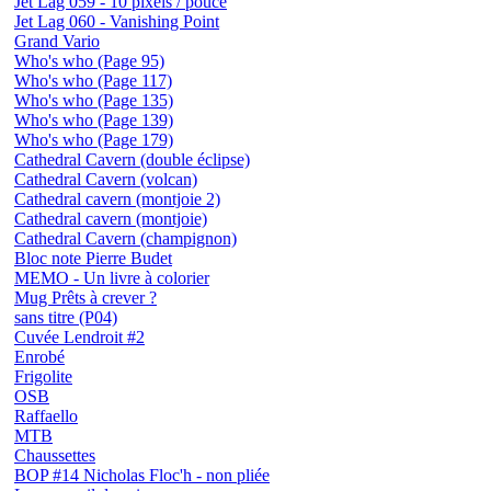
Jet Lag 059 - 10 pixels / pouce
Jet Lag 060 - Vanishing Point
Grand Vario
Who's who (Page 95)
Who's who (Page 117)
Who's who (Page 135)
Who's who (Page 139)
Who's who (Page 179)
Cathedral Cavern (double éclipse)
Cathedral Cavern (volcan)
Cathedral cavern (montjoie 2)
Cathedral cavern (montjoie)
Cathedral Cavern (champignon)
Bloc note Pierre Budet
MEMO - Un livre à colorier
Mug Prêts à crever ?
sans titre (P04)
Cuvée Lendroit #2
Enrobé
Frigolite
OSB
Raffaello
MTB
Chaussettes
BOP #14 Nicholas Floc'h - non pliée