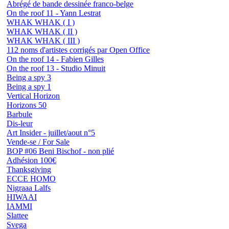
Abrégé de bande dessinée franco-belge
On the roof 11 - Yann Lestrat
WHAK WHAK ( I )
WHAK WHAK ( II )
WHAK WHAK ( III )
112 noms d'artistes corrigés par Open Office
On the roof 14 - Fabien Gilles
On the roof 13 - Studio Minuit
Being a spy 3
Being a spy 1
Vertical Horizon
Horizons 50
Barbule
Dis-leur
Art Insider - juillet/aout n°5
Vende-se / For Sale
BOP #06 Beni Bischof - non plié
Adhésion 100€
Thanksgiving
ECCE HOMO
Nigraaa Lalfs
HIWAAI
IAMMI
Slattee
Svega