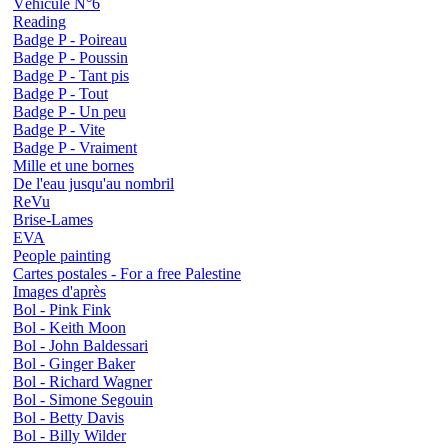
Véhicule N°6
Reading
Badge P - Poireau
Badge P - Poussin
Badge P - Tant pis
Badge P - Tout
Badge P - Un peu
Badge P - Vite
Badge P - Vraiment
Mille et une bornes
De l'eau jusqu'au nombril
ReVu
Brise-Lames
EVA
People painting
Cartes postales - For a free Palestine
Images d'après
Bol - Pink Fink
Bol - Keith Moon
Bol - John Baldessari
Bol - Ginger Baker
Bol - Richard Wagner
Bol - Simone Segouin
Bol - Betty Davis
Bol - Billy Wilder