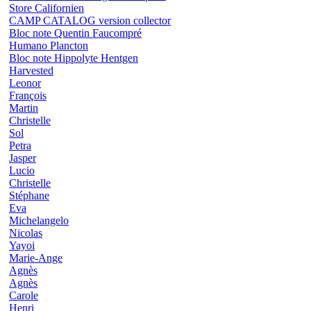
Store Californien
CAMP CATALOG version collector
Bloc note Quentin Faucompré
Humano Plancton
Bloc note Hippolyte Hentgen
Harvested
Leonor
François
Martin
Christelle
Sol
Petra
Jasper
Lucio
Christelle
Stéphane
Eva
Michelangelo
Nicolas
Yayoi
Marie-Ange
Agnès
Agnès
Carole
Henri