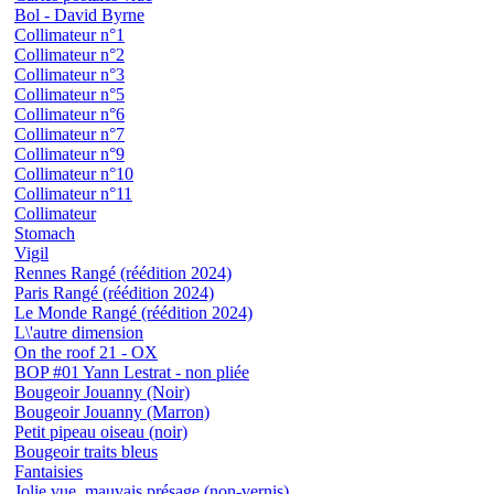
Bol - David Byrne
Collimateur n°1
Collimateur n°2
Collimateur n°3
Collimateur n°5
Collimateur n°6
Collimateur n°7
Collimateur n°9
Collimateur n°10
Collimateur n°11
Collimateur
Stomach
Vigil
Rennes Rangé (réédition 2024)
Paris Rangé (réédition 2024)
Le Monde Rangé (réédition 2024)
L\'autre dimension
On the roof 21 - OX
BOP #01 Yann Lestrat - non pliée
Bougeoir Jouanny (Noir)
Bougeoir Jouanny (Marron)
Petit pipeau oiseau (noir)
Bougeoir traits bleus
Fantaisies
Jolie vue, mauvais présage (non-vernis)