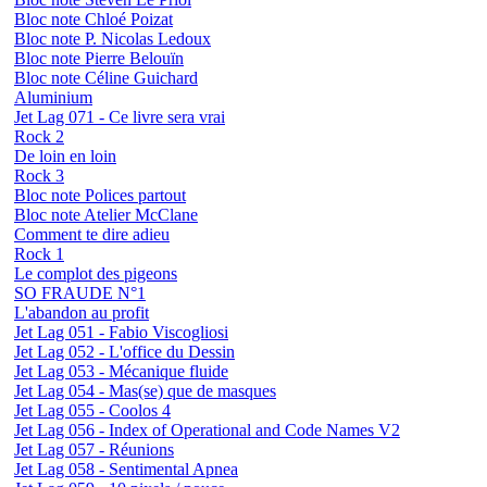
Bloc note Chloé Poizat
Bloc note P. Nicolas Ledoux
Bloc note Pierre Belouïn
Bloc note Céline Guichard
Aluminium
Jet Lag 071 - Ce livre sera vrai
Rock 2
De loin en loin
Rock 3
Bloc note Polices partout
Bloc note Atelier McClane
Comment te dire adieu
Rock 1
Le complot des pigeons
SO FRAUDE N°1
L'abandon au profit
Jet Lag 051 - Fabio Viscogliosi
Jet Lag 052 - L'office du Dessin
Jet Lag 053 - Mécanique fluide
Jet Lag 054 - Mas(se) que de masques
Jet Lag 055 - Coolos 4
Jet Lag 056 - Index of Operational and Code Names V2
Jet Lag 057 - Réunions
Jet Lag 058 - Sentimental Apnea