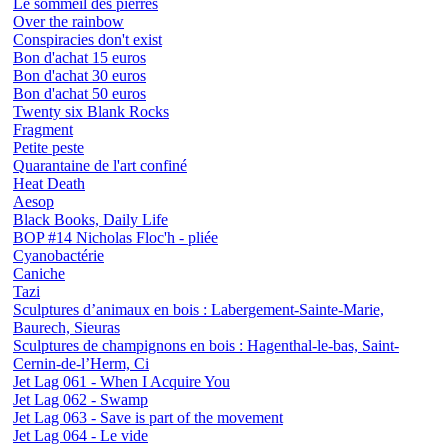
Le sommeil des pierres
Over the rainbow
Conspiracies don't exist
Bon d'achat 15 euros
Bon d'achat 30 euros
Bon d'achat 50 euros
Twenty six Blank Rocks
Fragment
Petite peste
Quarantaine de l'art confiné
Heat Death
Aesop
Black Books, Daily Life
BOP #14 Nicholas Floc'h - pliée
Cyanobactérie
Caniche
Tazi
Sculptures d’animaux en bois : Labergement-Sainte-Marie,
Baurech, Sieuras
Sculptures de champignons en bois : Hagenthal-le-bas, Saint-
Cernin-de-l’Herm, Ci
Jet Lag 061 - When I Acquire You
Jet Lag 062 - Swamp
Jet Lag 063 - Save is part of the movement
Jet Lag 064 - Le vide