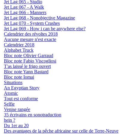
Jet Lag 065 - Studio
Jet Lag 067 - A Walk
Jet Lag 066 - Manners
Jet Lag 068 - Nonobjective Magazine
Jet Lag 070 - System Crashes
Jet Lag 069 - How i can be anywhere else?
Calendrier des révoltes 2018
Aucune mesure n'est exacte
Calendrier 2018
Alphabet Truck
Bloc note Olivier Garraud
Bloc note Fabio Viscogliosi
T'as laissé le frigo ouvert
Bloc note Yann Bastard
Bloc note Iomai
Situations
An Egyptian Story
Atomic
Tout est conforme
Selfie
Venise rangée
35 écrivains en sonotraduction
hein ?
Du 1er au 20
Des avantages de la pêche africaine sur celle de Terre-Neuve