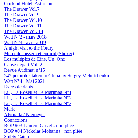
Cocktail Hotell Astronaut
The Drawer Vol.7
The Drawer Vol.9
The Drawer Vol.10
The Drawer Vol.11
The Drawer Vol. 14
Watt N°2 - mars 2018
Watt N°3 - avril 2019
A night visit to the library
Merci de laisser cet endroit (Sticker)
Les multiples de Eins, Un, One
Cause départ Vol. 2
Revue Audimat n°15
247 polaroids taken in China by Sergey Melnitchenko
Watt N°4 - Mai 2021
Excès de dents
Lili, La Rozell et Le Marimba N°1
Lili, La Rozell et Le Marimba N°2
Lili, La Rozell et Le Marimba N°3
Marie
Alvorada / Niemeyer
Connexions
BOP #03 Laurent Grivet - non pliée
BOP #04 Nickolas Mohanna - non pliée
Safety Catch