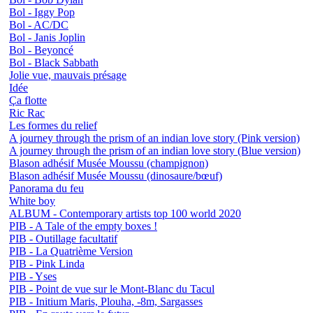
Bol - Iggy Pop
Bol - AC/DC
Bol - Janis Joplin
Bol - Beyoncé
Bol - Black Sabbath
Jolie vue, mauvais présage
Idée
Ça flotte
Ric Rac
Les formes du relief
A journey through the prism of an indian love story (Pink version)
A journey through the prism of an indian love story (Blue version)
Blason adhésif Musée Moussu (champignon)
Blason adhésif Musée Moussu (dinosaure/bœuf)
Panorama du feu
White boy
ALBUM - Contemporary artists top 100 world 2020
PIB - A Tale of the empty boxes !
PIB - Outillage facultatif
PIB - La Quatrième Version
PIB - Pink Linda
PIB - Yses
PIB - Point de vue sur le Mont-Blanc du Tacul
PIB - Initium Maris, Plouha, -8m, Sargasses