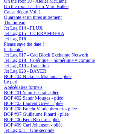
On the roof 10 - Atelier McClane
On the roof 12 - Jean-Marc Ballée
Cause départ Vol. 1
Quarante et un titres autrement
The bureau
Jet Lag 014 - FLUX
Jet Lag 015 - CURRAMBERA
Jet Lag 016
Please save the date !
Ici bientôt
Jet Lag 017 - Cad Block Exchange Network
Jet Lag 018 - Colérique + homérique = comique
Jet Lag 019 - Transition
Jet Lag 020 - BAYER
BOP #04 Nickolas Mohanna - pliée
Le pari
Abécédaires formels
BOP #01 Yann Lestrat - pliée
BOP #02 Samir Mougas - pliée
BOP #03 Laurent Grivet - pliée
BOP #08 Brecht Vandenbrouck - pliée
BOP #07 Guillaume Pinard - pliée
BOP #06 Beni Bischof - pliée
BOP #09 Carl Johanson - pliée
Jet Lag 031 - Une seconde