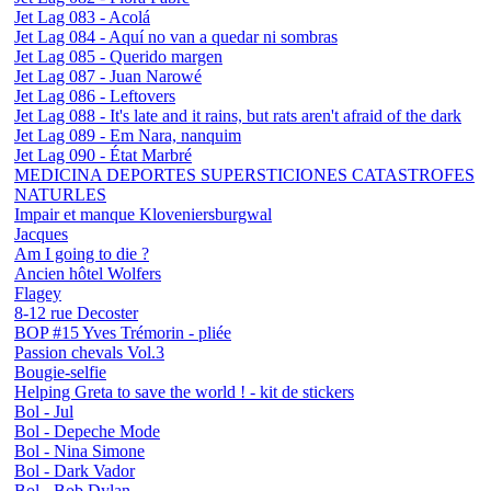
Jet Lag 083 - Acolá
Jet Lag 084 - Aquí no van a quedar ni sombras
Jet Lag 085 - Querido margen
Jet Lag 087 - Juan Narowé
Jet Lag 086 - Leftovers
Jet Lag 088 - It's late and it rains, but rats aren't afraid of the dark
Jet Lag 089 - Em Nara, nanquim
Jet Lag 090 - État Marbré
MEDICINA DEPORTES SUPERSTICIONES CATASTROFES
NATURLES
Impair et manque Kloveniersburgwal
Jacques
Am I going to die ?
Ancien hôtel Wolfers
Flagey
8-12 rue Decoster
BOP #15 Yves Trémorin - pliée
Passion chevals Vol.3
Bougie-selfie
Helping Greta to save the world ! - kit de stickers
Bol - Jul
Bol - Depeche Mode
Bol - Nina Simone
Bol - Dark Vador
Bol - Bob Dylan