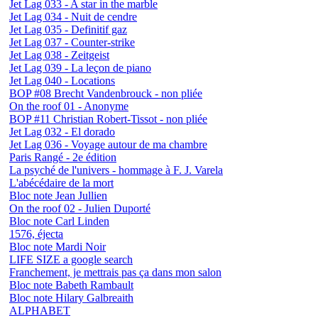
Jet Lag 033 - A star in the marble
Jet Lag 034 - Nuit de cendre
Jet Lag 035 - Definitif gaz
Jet Lag 037 - Counter-strike
Jet Lag 038 - Zeitgeist
Jet Lag 039 - La leçon de piano
Jet Lag 040 - Locations
BOP #08 Brecht Vandenbrouck - non pliée
On the roof 01 - Anonyme
BOP #11 Christian Robert-Tissot - non pliée
Jet Lag 032 - El dorado
Jet Lag 036 - Voyage autour de ma chambre
Paris Rangé - 2e édition
La psyché de l'univers - hommage à F. J. Varela
L'abécédaire de la mort
Bloc note Jean Jullien
On the roof 02 - Julien Duporté
Bloc note Carl Linden
1576, éjecta
Bloc note Mardi Noir
LIFE SIZE a google search
Franchement, je mettrais pas ça dans mon salon
Bloc note Babeth Rambault
Bloc note Hilary Galbreaith
ALPHABET