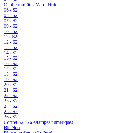
On the roof 06 - Mardi Noir
06 - S2
08 - S2
07 - S2
09 - S2
10 - S2
11 - S2
12 - S2
13 - S2
14 - S2
15 - S2
16 - S2
17 - S2
18 - S2
19 - S2
20 - S2
21 - S2
22 - S2
23 - S2
24 - S2
25 - S2
26 - S2
Coffret S2 - 26 estampes numériques
Blé Noir
Bloc note Steven Le Priol