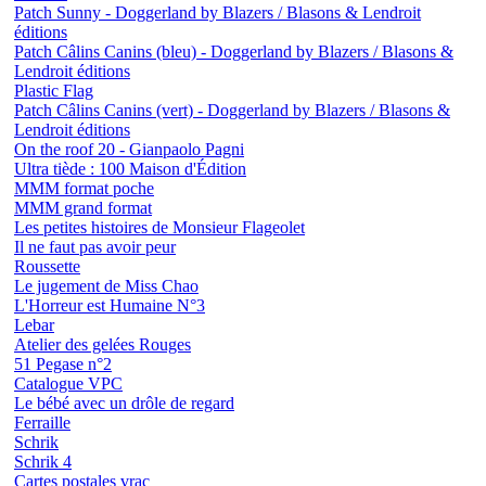
Patch Sunny - Doggerland by Blazers / Blasons & Lendroit
éditions
Patch Câlins Canins (bleu) - Doggerland by Blazers / Blasons &
Lendroit éditions
Plastic Flag
Patch Câlins Canins (vert) - Doggerland by Blazers / Blasons &
Lendroit éditions
On the roof 20 - Gianpaolo Pagni
Ultra tiède : 100 Maison d'Édition
MMM format poche
MMM grand format
Les petites histoires de Monsieur Flageolet
Il ne faut pas avoir peur
Roussette
Le jugement de Miss Chao
L'Horreur est Humaine N°3
Lebar
Atelier des gelées Rouges
51 Pegase n°2
Catalogue VPC
Le bébé avec un drôle de regard
Ferraille
Schrik
Schrik 4
Cartes postales vrac