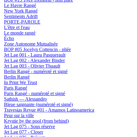
Le Havre Rangé
New York Rangé
Sentiments Adrift
PORTE-PAROLE
L'être et l'eau
Le monde rangé
Écho
Zone Autonome Mutualisée
BOP #05 Jocelyn Cottencin - pliée
Jet Lag 001 - Laura Pasquerault
Jet Lag 002 - Alexander Binder
Jet Lag 003 - Olivier Thuault
Berlin Rangé - numéroté et signé
Berlin Rangé
In Print We Trust
Paris Rangé
Paris Rangé - numéroté et signé
Sathish — Alessandro
Bleue saignante (numéroté et signé)
Travesias Revue #01 - Amamos Latinoamerica
Peur sur la ville
Krystie by the pool (from behind)
Jet Lag 075 - Sous réserve
Jet Lag 077 - Closer