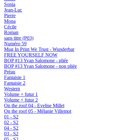
Sonia
Jean-Luc
Pierre
Mona
Cécile
Roman
sans titre (P03)
Numéro 59
Mug In Print We Trust - Wunderbar
FREE YOURSELF NOW
BOP #13 Yvan Salomone - pliée
BOP #13 Yvan Salomone - non pliée
Préau
Fantaisie 1
Fantaisie 2
Western
Volume + futur 1
Volume + futur 2
On the roof 04 - Evelise Millet
On the roof 05 - Mélanie Villemot
01 - S2
02 - S2
04 - S2
03 - S2
05 - S2