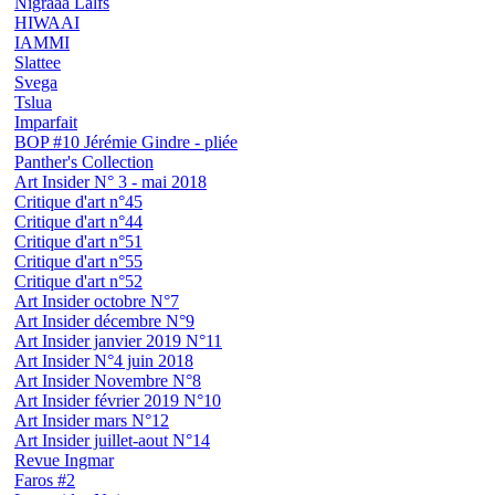
Nigraaa Lalfs
HIWAAI
IAMMI
Slattee
Svega
Tslua
Imparfait
BOP #10 Jérémie Gindre - pliée
Panther's Collection
Art Insider N° 3 - mai 2018
Critique d'art n°45
Critique d'art n°44
Critique d'art n°51
Critique d'art n°55
Critique d'art n°52
Art Insider octobre N°7
Art Insider décembre N°9
Art Insider janvier 2019 N°11
Art Insider N°4 juin 2018
Art Insider Novembre N°8
Art Insider février 2019 N°10
Art Insider mars N°12
Art Insider juillet-aout N°14
Revue Ingmar
Faros #2