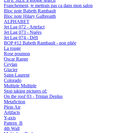
LIFE SIZE a google search
Franchement, je mettrais pas ça dans mon salon
Bloc note Babeth Rambault
Bloc note Hilary Galbreaith
ALPHABET
Jet Lag 072 - Artefact
Jet Lag 073 - Nuées
Jet Lag 074 - Défi
BOP #12 Babeth Rambault - non pliée
La rouge
Rose poumon
Oscar Range
Ceylan
Glacier
Saint-Laurent
Colorado
Multiple Multiple
Stop taking pictures of:
On the roof 03 - Tristan Deplus
Metafiction
Plein Air
Artifacts
Y-axis
Pattern_B
4th Wall