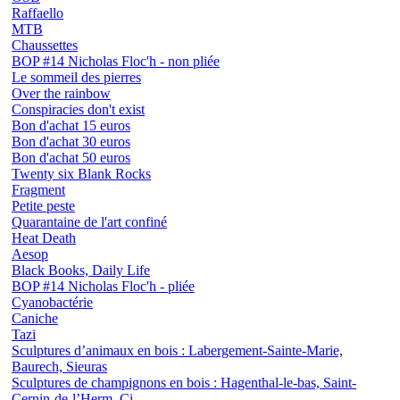
Raffaello
MTB
Chaussettes
BOP #14 Nicholas Floc'h - non pliée
Le sommeil des pierres
Over the rainbow
Conspiracies don't exist
Bon d'achat 15 euros
Bon d'achat 30 euros
Bon d'achat 50 euros
Twenty six Blank Rocks
Fragment
Petite peste
Quarantaine de l'art confiné
Heat Death
Aesop
Black Books, Daily Life
BOP #14 Nicholas Floc'h - pliée
Cyanobactérie
Caniche
Tazi
Sculptures d’animaux en bois : Labergement-Sainte-Marie,
Baurech, Sieuras
Sculptures de champignons en bois : Hagenthal-le-bas, Saint-
Cernin-de-l’Herm, Ci