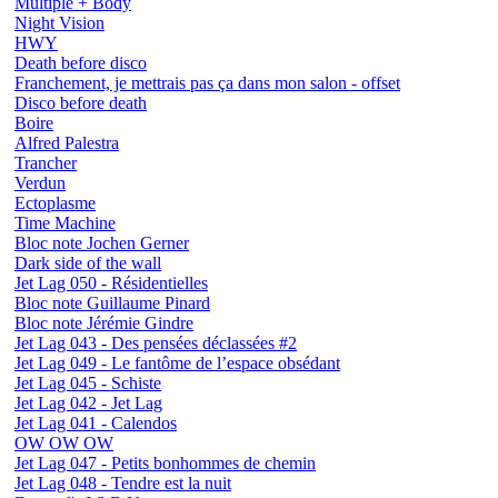
Multiple + Body
Night Vision
HWY
Death before disco
Franchement, je mettrais pas ça dans mon salon - offset
Disco before death
Boire
Alfred Palestra
Trancher
Verdun
Ectoplasme
Time Machine
Bloc note Jochen Gerner
Dark side of the wall
Jet Lag 050 - Résidentielles
Bloc note Guillaume Pinard
Bloc note Jérémie Gindre
Jet Lag 043 - Des pensées déclassées #2
Jet Lag 049 - Le fantôme de l’espace obsédant
Jet Lag 045 - Schiste
Jet Lag 042 - Jet Lag
Jet Lag 041 - Calendos
OW OW OW
Jet Lag 047 - Petits bonhommes de chemin
Jet Lag 048 - Tendre est la nuit