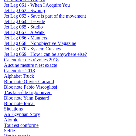
Jet Lag 061 - When I Acquire You
Jet Lag 062 - Swamp
Jet Lag 063 - Save is part of the movement
Jet Lag 064 - Le vide
Jet Lag 065 - Studio
Jet Lag 067 - A Walk
Jet Lag 066 - Manners
Jet Lag 068 - Nonobjective Magazine
Jet Lag 070 - System Crashes
Jet Lag 069 - How i can be anywhere else?
Calendrier des révoltes 2018
Aucune mesure n'est exacte
Calendrier 2018
Alphabet Truck
Bloc note Olivier Garraud
Bloc note Fabio Viscogliosi
T'as laissé le frigo ouvert
Bloc note Yann Bastard
Bloc note Iomai
Situations
An Egyptian Story
Atomic
Tout est conforme
Selfie