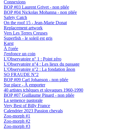
Connexions
BOP #03 Laurent Grivet - non pliée
BOP #04 Nickolas Mohanna - non pliée
Safety Catch
On the roof 15 - Jean-Marie Donat
Replacement artwork
Vers Les Terres Creuses
Superfish - le soleil est gris
Karst
À l'orée
J'enfonce un coin
L'Observatoire n° 1 : Point zéro
L'Observatoire n°4 : Les lieux du passage
L'Observatoire n°2 : La fondation ânon
SO FRAUDE N°2
BOP #09 Carl Johanson - non pliée
Sur place - À emporter
40 artistes tchèques et slovaques 1960-1990
BOP #07 Guillaume Pinard - non pliée
La semence pastorale
Very Best of Billy France
Calendrier 2023 Passion chevals
Zoo-morph #1
Zoo-morph #2
Zoo-morph #3