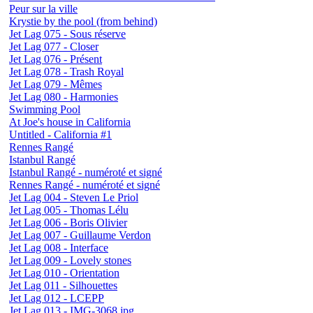
Peur sur la ville
Krystie by the pool (from behind)
Jet Lag 075 - Sous réserve
Jet Lag 077 - Closer
Jet Lag 076 - Présent
Jet Lag 078 - Trash Royal
Jet Lag 079 - Mêmes
Jet Lag 080 - Harmonies
Swimming Pool
At Joe's house in California
Untitled - California #1
Rennes Rangé
Istanbul Rangé
Istanbul Rangé - numéroté et signé
Rennes Rangé - numéroté et signé
Jet Lag 004 - Steven Le Priol
Jet Lag 005 - Thomas Lélu
Jet Lag 006 - Boris Olivier
Jet Lag 007 - Guillaume Verdon
Jet Lag 008 - Interface
Jet Lag 009 - Lovely stones
Jet Lag 010 - Orientation
Jet Lag 011 - Silhouettes
Jet Lag 012 - LCEPP
Jet Lag 013 - IMG-3068.jpg