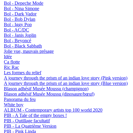
Bol - Depeche Mode
Bol - Nina Simone
Bol - Dark Vador
Bol - Bob Dylan
Bol - Iggy Pop
Bol - AC/DC
Bol - Janis Joplin
Bol - Beyoncé
Bol - Black Sabbath
Jolie vue, mauvais présage
Idée
Ça flotte
Ric Rac
Les formes du relief
A journey through the prism of an indian love story (Pink version)
A journey through the prism of an indian love story (Blue version)
Blason adhésif Musée Moussu (champignon)
Blason adhésif Musée Moussu (dinosaure/bœuf)
Panorama du feu
White boy
ALBUM - Contemporary artists top 100 world 2020
PIB - A Tale of the empty boxes !
PIB - Outillage facultatif
PIB - La Quatrième Version
PIB - Pink Linda