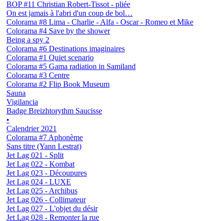
BOP #11 Christian Robert-Tissot - pliée
On est jamais à l'abri d'un coup de bol…
Colorama #8 Lima - Charlie - Alfa - Oscar - Romeo et Mike
Colorama #4 Save by the shower
Being a spy 2
Colorama #6 Destinations imaginaires
Colorama #1 Quiet scenario
Colorama #5 Gama radiation in Samiland
Colorama #3 Centre
Colorama #2 Flip Book Museum
Sauna
Vigilancia
Badge Breizhtorythm Saucisse
•
Calendrier 2021
Colorama #7 Aphonème
Sans titre (Yann Lestrat)
Jet Lag 021 - Split
Jet Lag 022 - Kombat
Jet Lag 023 - Découpures
Jet Lag 024 - LUXE
Jet Lag 025 - Archibus
Jet Lag 026 - Collimateur
Jet Lag 027 - L'objet du désir
Jet Lag 028 - Remonter la rue