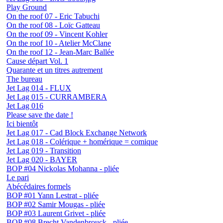
Play Ground
On the roof 07 - Eric Tabuchi
On the roof 08 - Loïc Gatteau
On the roof 09 - Vincent Kohler
On the roof 10 - Atelier McClane
On the roof 12 - Jean-Marc Ballée
Cause départ Vol. 1
Quarante et un titres autrement
The bureau
Jet Lag 014 - FLUX
Jet Lag 015 - CURRAMBERA
Jet Lag 016
Please save the date !
Ici bientôt
Jet Lag 017 - Cad Block Exchange Network
Jet Lag 018 - Colérique + homérique = comique
Jet Lag 019 - Transition
Jet Lag 020 - BAYER
BOP #04 Nickolas Mohanna - pliée
Le pari
Abécédaires formels
BOP #01 Yann Lestrat - pliée
BOP #02 Samir Mougas - pliée
BOP #03 Laurent Grivet - pliée
BOP #08 Brecht Vandenbrouck - pliée