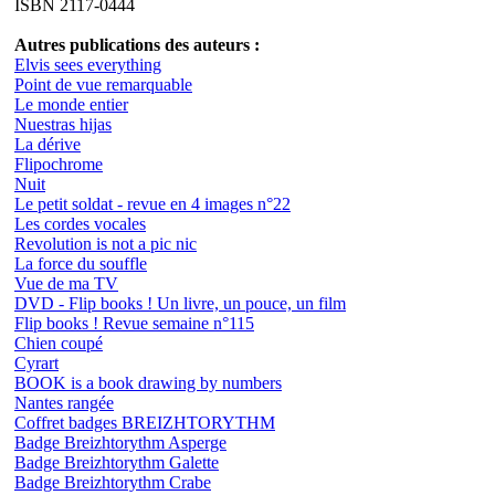
ISBN 2117-0444
Autres publications des auteurs :
Elvis sees everything
Point de vue remarquable
Le monde entier
Nuestras hijas
La dérive
Flipochrome
Nuit
Le petit soldat - revue en 4 images n°22
Les cordes vocales
Revolution is not a pic nic
La force du souffle
Vue de ma TV
DVD - Flip books ! Un livre, un pouce, un film
Flip books ! Revue semaine n°115
Chien coupé
Cyrart
BOOK is a book drawing by numbers
Nantes rangée
Coffret badges BREIZHTORYTHM
Badge Breizhtorythm Asperge
Badge Breizhtorythm Galette
Badge Breizhtorythm Crabe