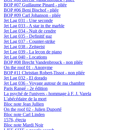
BOP #07 Guillaume Pinard - pliée
BOP #06 Beni Bischof - pliée
BOP #09 Carl Johanson - pliée
Jet Lag 031 - Une seconde
Jet Lag 033 - A star in the marble
Jet Lag 034 - Nuit de cendre
Jet Lag 035 - Definitif gaz
Jet Lag 037 - Counter-strike
Jet Lag 038 - Zeitgeist
Jet Lag 039 - La leçon de piano
Jet Lag 040 - Locations
BOP #08 Brecht Vandenbrouck - non pliée
On the roof 01 - Anonyme
BOP #11 Christian Robert-Tissot - non pliée
Jet Lag 032 - El dorado
Jet Lag 036 - Voyage autour de ma chambre
Paris Rangé - 2e édition
La psyché de l'univers - hommage à F. J. Varela
L'abécédaire de la mort
Bloc note Jean Jullien
On the roof 02 - Julien Duporté
Bloc note Carl Linden
1576, éjecta
Bloc note Mardi Noir