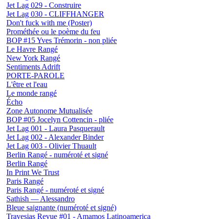
Jet Lag 029 - Construire
Jet Lag 030 - CLIFFHANGER
Don't fuck with me (Poster)
Prométhée ou le poème du feu
BOP #15 Yves Trémorin - non pliée
Le Havre Rangé
New York Rangé
Sentiments Adrift
PORTE-PAROLE
L'être et l'eau
Le monde rangé
Écho
Zone Autonome Mutualisée
BOP #05 Jocelyn Cottencin - pliée
Jet Lag 001 - Laura Pasquerault
Jet Lag 002 - Alexander Binder
Jet Lag 003 - Olivier Thuault
Berlin Rangé - numéroté et signé
Berlin Rangé
In Print We Trust
Paris Rangé
Paris Rangé - numéroté et signé
Sathish — Alessandro
Bleue saignante (numéroté et signé)
Travesias Revue #01 - Amamos Latinoamerica