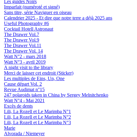
Les guides Noirs
Imparfait (numéroté et signé)
Sans titre, série Naviguer en oiseau
Calendrier 2025 - Et dire que notre terre a déjà 2025 ans
Useful Photography #6
Cocktail Hotell Astronaut
The Drawer Vol.7
The Drawer Vol.9
The Drawer Vol.11
The Drawer Vol. 14
Watt N°2 - mars 2018
Watt N°3 - avril 2019
A night visit to the library
Merci de laisser cet endroit (Sticker)
Les multiples de Eins, Un, One
Cause départ Vol. 2
Revue Audimat n°15
247 polaroids taken in China by Sergey Melnitchenko
Watt N°4 - Mai 2021
Excès de dents
Lili, La Rozell et Le Marimba N°1
Lili, La Rozell et Le Marimba N°2
Lili, La Rozell et Le Marimba N°3
Marie
Alvorada / Niemeyer