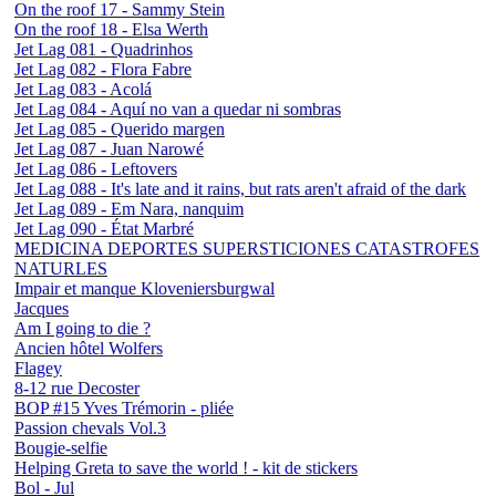
On the roof 17 - Sammy Stein
On the roof 18 - Elsa Werth
Jet Lag 081 - Quadrinhos
Jet Lag 082 - Flora Fabre
Jet Lag 083 - Acolá
Jet Lag 084 - Aquí no van a quedar ni sombras
Jet Lag 085 - Querido margen
Jet Lag 087 - Juan Narowé
Jet Lag 086 - Leftovers
Jet Lag 088 - It's late and it rains, but rats aren't afraid of the dark
Jet Lag 089 - Em Nara, nanquim
Jet Lag 090 - État Marbré
MEDICINA DEPORTES SUPERSTICIONES CATASTROFES
NATURLES
Impair et manque Kloveniersburgwal
Jacques
Am I going to die ?
Ancien hôtel Wolfers
Flagey
8-12 rue Decoster
BOP #15 Yves Trémorin - pliée
Passion chevals Vol.3
Bougie-selfie
Helping Greta to save the world ! - kit de stickers
Bol - Jul