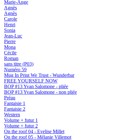
Marie-Ange
Agnès
Agnès
Carole
Henri
Sonia
Jean-Luc
Pierre
Mona
Cécile
Roman
sans titre (P03)
Numéro 59
Mug In Print We Trust - Wunderbar
FREE YOURSELF NOW
BOP #13 Yvan Salomone - pliée
BOP #13 Yvan Salomone - non pliée
Préau
Fantaisie 1
Fantaisie 2
Western
Volume + futur 1
Volume + futur 2
On the roof 04 - Evelise Millet
On the roof 05 - Mélanie Villemot