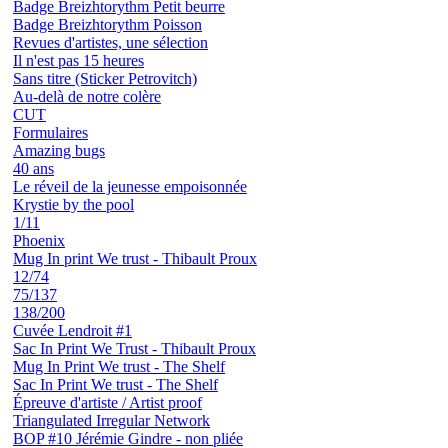
Badge Breizhtorythm Petit beurre
Badge Breizhtorythm Poisson
Revues d'artistes, une sélection
Il n'est pas 15 heures
Sans titre (Sticker Petrovitch)
Au-delà de notre colère
CUT
Formulaires
Amazing bugs
40 ans
Le réveil de la jeunesse empoisonnée
Krystie by the pool
1/11
Phoenix
Mug In print We trust - Thibault Proux
12/74
75/137
138/200
Cuvée Lendroit #1
Sac In Print We Trust - Thibault Proux
Mug In Print We trust - The Shelf
Sac In Print We trust - The Shelf
Épreuve d'artiste / Artist proof
Triangulated Irregular Network
BOP #10 Jérémie Gindre - non pliée