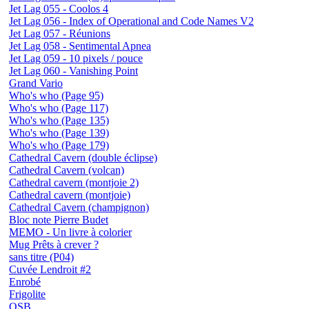
Jet Lag 055 - Coolos 4
Jet Lag 056 - Index of Operational and Code Names V2
Jet Lag 057 - Réunions
Jet Lag 058 - Sentimental Apnea
Jet Lag 059 - 10 pixels / pouce
Jet Lag 060 - Vanishing Point
Grand Vario
Who's who (Page 95)
Who's who (Page 117)
Who's who (Page 135)
Who's who (Page 139)
Who's who (Page 179)
Cathedral Cavern (double éclipse)
Cathedral Cavern (volcan)
Cathedral cavern (montjoie 2)
Cathedral cavern (montjoie)
Cathedral Cavern (champignon)
Bloc note Pierre Budet
MEMO - Un livre à colorier
Mug Prêts à crever ?
sans titre (P04)
Cuvée Lendroit #2
Enrobé
Frigolite
OSB