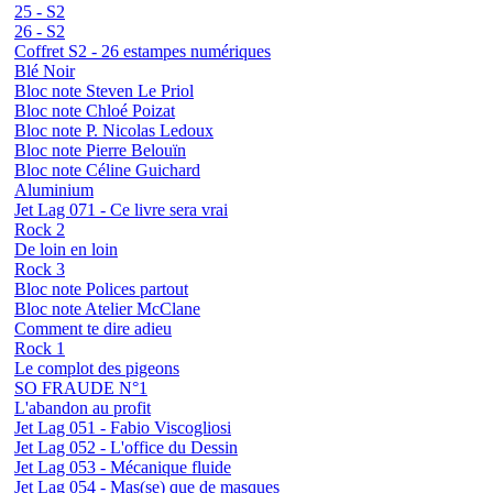
25 - S2
26 - S2
Coffret S2 - 26 estampes numériques
Blé Noir
Bloc note Steven Le Priol
Bloc note Chloé Poizat
Bloc note P. Nicolas Ledoux
Bloc note Pierre Belouïn
Bloc note Céline Guichard
Aluminium
Jet Lag 071 - Ce livre sera vrai
Rock 2
De loin en loin
Rock 3
Bloc note Polices partout
Bloc note Atelier McClane
Comment te dire adieu
Rock 1
Le complot des pigeons
SO FRAUDE N°1
L'abandon au profit
Jet Lag 051 - Fabio Viscogliosi
Jet Lag 052 - L'office du Dessin
Jet Lag 053 - Mécanique fluide
Jet Lag 054 - Mas(se) que de masques