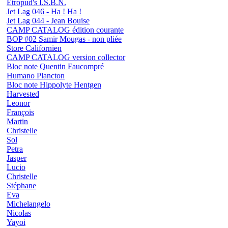
Etropud's I.S.B.N.
Jet Lag 046 - Ha ! Ha !
Jet Lag 044 - Jean Bouise
CAMP CATALOG édition courante
BOP #02 Samir Mougas - non pliée
Store Californien
CAMP CATALOG version collector
Bloc note Quentin Faucompré
Humano Plancton
Bloc note Hippolyte Hentgen
Harvested
Leonor
François
Martin
Christelle
Sol
Petra
Jasper
Lucio
Christelle
Stéphane
Eva
Michelangelo
Nicolas
Yayoi