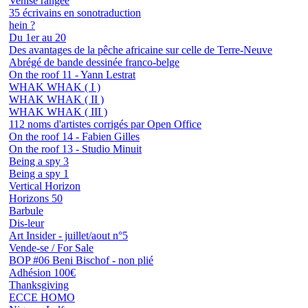
Venise rangée
35 écrivains en sonotraduction
hein ?
Du 1er au 20
Des avantages de la pêche africaine sur celle de Terre-Neuve
Abrégé de bande dessinée franco-belge
On the roof 11 - Yann Lestrat
WHAK WHAK ( I )
WHAK WHAK ( II )
WHAK WHAK ( III )
112 noms d'artistes corrigés par Open Office
On the roof 14 - Fabien Gilles
On the roof 13 - Studio Minuit
Being a spy 3
Being a spy 1
Vertical Horizon
Horizons 50
Barbule
Dis-leur
Art Insider - juillet/aout n°5
Vende-se / For Sale
BOP #06 Beni Bischof - non plié
Adhésion 100€
Thanksgiving
ECCE HOMO