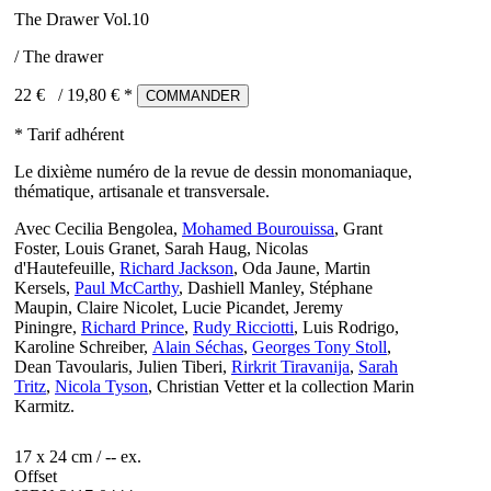
The Drawer Vol.10
/ The drawer
22 €
/
19,80
€ *
COMMANDER
* Tarif adhérent
Le dixième numéro de la revue de dessin monomaniaque,
thématique, artisanale et transversale.
Avec Cecilia Bengolea,
Mohamed Bourouissa
, Grant
Foster, Louis Granet, Sarah Haug, Nicolas
d'Hautefeuille,
Richard Jackson
, Oda Jaune, Martin
Kersels,
Paul McCarthy
, Dashiell Manley, Stéphane
Maupin, Claire Nicolet, Lucie Picandet, Jeremy
Piningre,
Richard Prince
,
Rudy Ricciotti
, Luis Rodrigo,
Karoline Schreiber,
Alain Séchas
,
Georges Tony Stoll
,
Dean Tavoularis, Julien Tiberi,
Rirkrit Tiravanija
,
Sarah
Tritz
,
Nicola Tyson
, Christian Vetter et la collection Marin
Karmitz.
17 x 24 cm / -- ex.
Offset