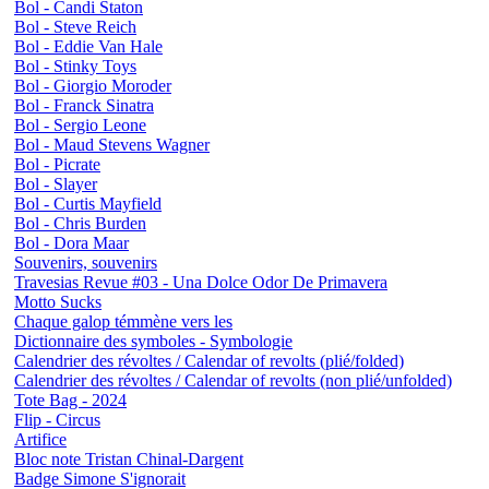
Bol - Candi Staton
Bol - Steve Reich
Bol - Eddie Van Hale
Bol - Stinky Toys
Bol - Giorgio Moroder
Bol - Franck Sinatra
Bol - Sergio Leone
Bol - Maud Stevens Wagner
Bol - Picrate
Bol - Slayer
Bol - Curtis Mayfield
Bol - Chris Burden
Bol - Dora Maar
Souvenirs, souvenirs
Travesias Revue #03 - Una Dolce Odor De Primavera
Motto Sucks
Chaque galop témmène vers les
Dictionnaire des symboles - Symbologie
Calendrier des révoltes / Calendar of revolts (plié/folded)
Calendrier des révoltes / Calendar of revolts (non plié/unfolded)
Tote Bag - 2024
Flip - Circus
Artifice
Bloc note Tristan Chinal-Dargent
Badge Simone S'ignorait