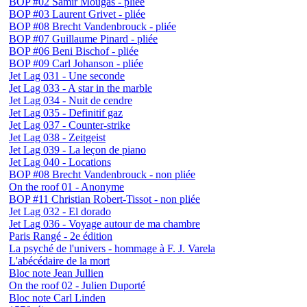
BOP #02 Samir Mougas - pliée
BOP #03 Laurent Grivet - pliée
BOP #08 Brecht Vandenbrouck - pliée
BOP #07 Guillaume Pinard - pliée
BOP #06 Beni Bischof - pliée
BOP #09 Carl Johanson - pliée
Jet Lag 031 - Une seconde
Jet Lag 033 - A star in the marble
Jet Lag 034 - Nuit de cendre
Jet Lag 035 - Definitif gaz
Jet Lag 037 - Counter-strike
Jet Lag 038 - Zeitgeist
Jet Lag 039 - La leçon de piano
Jet Lag 040 - Locations
BOP #08 Brecht Vandenbrouck - non pliée
On the roof 01 - Anonyme
BOP #11 Christian Robert-Tissot - non pliée
Jet Lag 032 - El dorado
Jet Lag 036 - Voyage autour de ma chambre
Paris Rangé - 2e édition
La psyché de l'univers - hommage à F. J. Varela
L'abécédaire de la mort
Bloc note Jean Jullien
On the roof 02 - Julien Duporté
Bloc note Carl Linden