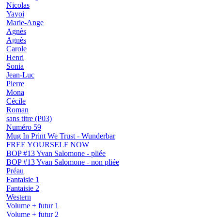
Nicolas
Yayoi
Marie-Ange
Agnès
Agnès
Carole
Henri
Sonia
Jean-Luc
Pierre
Mona
Cécile
Roman
sans titre (P03)
Numéro 59
Mug In Print We Trust - Wunderbar
FREE YOURSELF NOW
BOP #13 Yvan Salomone - pliée
BOP #13 Yvan Salomone - non pliée
Préau
Fantaisie 1
Fantaisie 2
Western
Volume + futur 1
Volume + futur 2