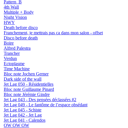
Pattern_B
4th Wall
Multiple + Body
Night Vision
HWY
Death before disco
Franchement, je mettrais pas ça dans mon salon - offset
Disco before death
Boire
Alfred Palestra
Trancher
Verdun
Ectoplasme
Time Machine
Bloc note Jochen Gerner
Dark side of the wall
Jet Lag 050 - Résidentielles
Bloc note Guillaume Pinard
Bloc note Jérémie Gindre
Jet Lag 043 - Des pensées déclassées #2
Jet Lag 049 - Le fantôme de l’espace obsédant
Jet Lag 045 - Schiste
Jet Lag 042 - Jet Lag
Jet Lag 041 - Calendos
OW OW OW