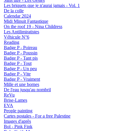
Sans titre - Les Gestes
Les briquets que je n'aurai jamais - Vol. 1
De la colle
Calendar 2024
Midi Minuit Fantastique
On the roof 19 - Nina Childress
Les Antilimiratistes
Véhicule N°6
Reading
Badge P - Poireau
Badge P - Poussin
Badge P - Tant pis
Badge P - Tout
Badge P - Un peu
Badge P - Vite
Badge P - Vraiment
Mille et une bornes
De l'eau jusqu'au nombril
ReVu
Brise-Lames
EVA
People painting
Cartes postales - For a free Palestine
Images d'après
Bol - Pink Fink