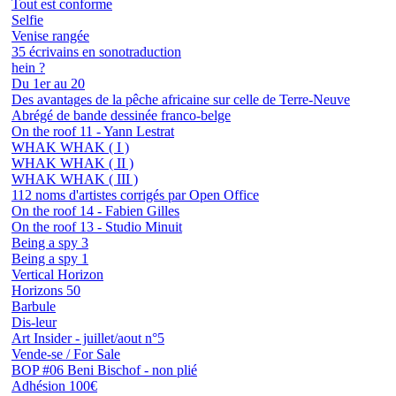
Tout est conforme
Selfie
Venise rangée
35 écrivains en sonotraduction
hein ?
Du 1er au 20
Des avantages de la pêche africaine sur celle de Terre-Neuve
Abrégé de bande dessinée franco-belge
On the roof 11 - Yann Lestrat
WHAK WHAK ( I )
WHAK WHAK ( II )
WHAK WHAK ( III )
112 noms d'artistes corrigés par Open Office
On the roof 14 - Fabien Gilles
On the roof 13 - Studio Minuit
Being a spy 3
Being a spy 1
Vertical Horizon
Horizons 50
Barbule
Dis-leur
Art Insider - juillet/aout n°5
Vende-se / For Sale
BOP #06 Beni Bischof - non plié
Adhésion 100€