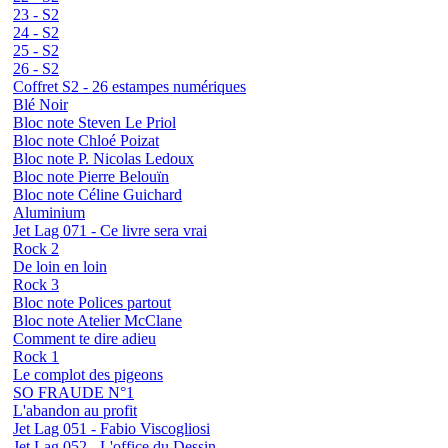
23 - S2
24 - S2
25 - S2
26 - S2
Coffret S2 - 26 estampes numériques
Blé Noir
Bloc note Steven Le Priol
Bloc note Chloé Poizat
Bloc note P. Nicolas Ledoux
Bloc note Pierre Belouïn
Bloc note Céline Guichard
Aluminium
Jet Lag 071 - Ce livre sera vrai
Rock 2
De loin en loin
Rock 3
Bloc note Polices partout
Bloc note Atelier McClane
Comment te dire adieu
Rock 1
Le complot des pigeons
SO FRAUDE N°1
L'abandon au profit
Jet Lag 051 - Fabio Viscogliosi
Jet Lag 052 - L'office du Dessin