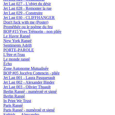
Jet Lag 027 - L'objet du désir
Jet Lag 028 - Remonter la rue
Jet Lag 029 - Construire
Jet Lag 030 - CLIFFHANGER
Don't fuck with me (Poster)
Prométhée ou le poème du feu
BOP #15 Yves Trémorin - non pliée
Le Havre Rangé
New York Rangé
Sentiments Adrift
PORTE-PAROLE
L'être et l'eau
Le monde rangé
Écho
Zone Autonome Mutualisée
BOP #05 Jocelyn Cottencin - pliée
Jet Lag 001 - Laura Pasquerault
Jet Lag 002 - Alexander Binder
Jet Lag 003 - Olivier Thuault
Berlin Rangé - numéroté et signé
Berlin Rangé
In Print We Trust
Paris Rangé
Paris Rangé - numéroté et signé
Sathish — Alessandro