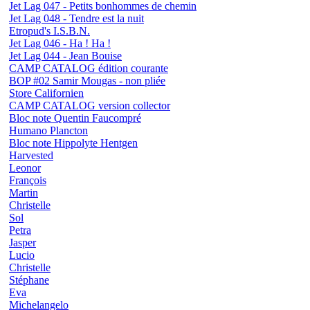
Jet Lag 047 - Petits bonhommes de chemin
Jet Lag 048 - Tendre est la nuit
Etropud's I.S.B.N.
Jet Lag 046 - Ha ! Ha !
Jet Lag 044 - Jean Bouise
CAMP CATALOG édition courante
BOP #02 Samir Mougas - non pliée
Store Californien
CAMP CATALOG version collector
Bloc note Quentin Faucompré
Humano Plancton
Bloc note Hippolyte Hentgen
Harvested
Leonor
François
Martin
Christelle
Sol
Petra
Jasper
Lucio
Christelle
Stéphane
Eva
Michelangelo