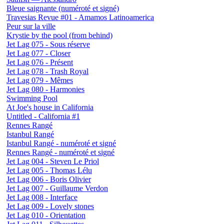
Bleue saignante (numéroté et signé)
Travesias Revue #01 - Amamos Latinoamerica
Peur sur la ville
Krystie by the pool (from behind)
Jet Lag 075 - Sous réserve
Jet Lag 077 - Closer
Jet Lag 076 - Présent
Jet Lag 078 - Trash Royal
Jet Lag 079 - Mêmes
Jet Lag 080 - Harmonies
Swimming Pool
At Joe's house in California
Untitled - California #1
Rennes Rangé
Istanbul Rangé
Istanbul Rangé - numéroté et signé
Rennes Rangé - numéroté et signé
Jet Lag 004 - Steven Le Priol
Jet Lag 005 - Thomas Lélu
Jet Lag 006 - Boris Olivier
Jet Lag 007 - Guillaume Verdon
Jet Lag 008 - Interface
Jet Lag 009 - Lovely stones
Jet Lag 010 - Orientation