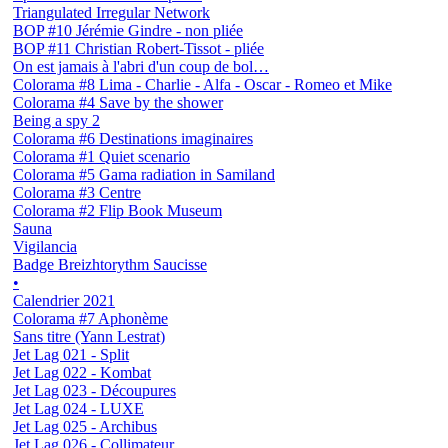
Triangulated Irregular Network
BOP #10 Jérémie Gindre - non pliée
BOP #11 Christian Robert-Tissot - pliée
On est jamais à l'abri d'un coup de bol…
Colorama #8 Lima - Charlie - Alfa - Oscar - Romeo et Mike
Colorama #4 Save by the shower
Being a spy 2
Colorama #6 Destinations imaginaires
Colorama #1 Quiet scenario
Colorama #5 Gama radiation in Samiland
Colorama #3 Centre
Colorama #2 Flip Book Museum
Sauna
Vigilancia
Badge Breizhtorythm Saucisse
•
Calendrier 2021
Colorama #7 Aphonème
Sans titre (Yann Lestrat)
Jet Lag 021 - Split
Jet Lag 022 - Kombat
Jet Lag 023 - Découpures
Jet Lag 024 - LUXE
Jet Lag 025 - Archibus
Jet Lag 026 - Collimateur