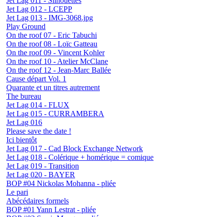
Jet Lag 011 - Silhouettes
Jet Lag 012 - LCEPP
Jet Lag 013 - IMG-3068.jpg
Play Ground
On the roof 07 - Eric Tabuchi
On the roof 08 - Loïc Gatteau
On the roof 09 - Vincent Kohler
On the roof 10 - Atelier McClane
On the roof 12 - Jean-Marc Ballée
Cause départ Vol. 1
Quarante et un titres autrement
The bureau
Jet Lag 014 - FLUX
Jet Lag 015 - CURRAMBERA
Jet Lag 016
Please save the date !
Ici bientôt
Jet Lag 017 - Cad Block Exchange Network
Jet Lag 018 - Colérique + homérique = comique
Jet Lag 019 - Transition
Jet Lag 020 - BAYER
BOP #04 Nickolas Mohanna - pliée
Le pari
Abécédaires formels
BOP #01 Yann Lestrat - pliée