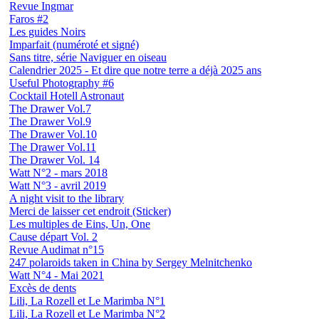
Revue Ingmar
Faros #2
Les guides Noirs
Imparfait (numéroté et signé)
Sans titre, série Naviguer en oiseau
Calendrier 2025 - Et dire que notre terre a déjà 2025 ans
Useful Photography #6
Cocktail Hotell Astronaut
The Drawer Vol.7
The Drawer Vol.9
The Drawer Vol.10
The Drawer Vol.11
The Drawer Vol. 14
Watt N°2 - mars 2018
Watt N°3 - avril 2019
A night visit to the library
Merci de laisser cet endroit (Sticker)
Les multiples de Eins, Un, One
Cause départ Vol. 2
Revue Audimat n°15
247 polaroids taken in China by Sergey Melnitchenko
Watt N°4 - Mai 2021
Excès de dents
Lili, La Rozell et Le Marimba N°1
Lili, La Rozell et Le Marimba N°2