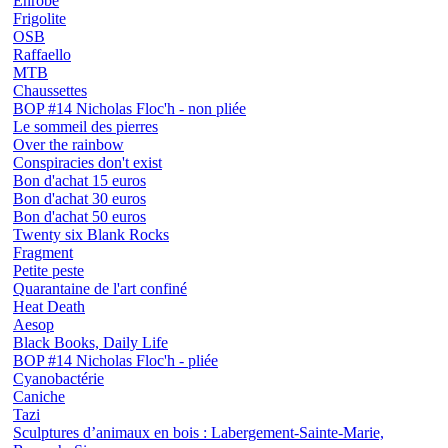
Enrobé
Frigolite
OSB
Raffaello
MTB
Chaussettes
BOP #14 Nicholas Floc'h - non pliée
Le sommeil des pierres
Over the rainbow
Conspiracies don't exist
Bon d'achat 15 euros
Bon d'achat 30 euros
Bon d'achat 50 euros
Twenty six Blank Rocks
Fragment
Petite peste
Quarantaine de l'art confiné
Heat Death
Aesop
Black Books, Daily Life
BOP #14 Nicholas Floc'h - pliée
Cyanobactérie
Caniche
Tazi
Sculptures d’animaux en bois : Labergement-Sainte-Marie,