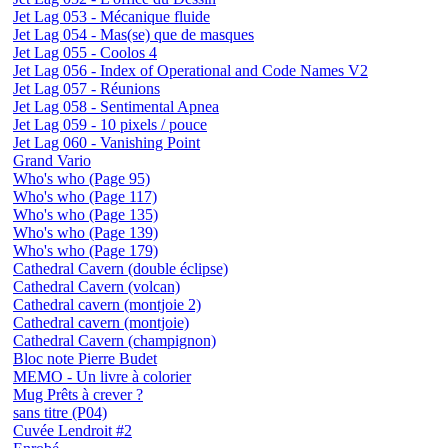
Jet Lag 053 - Mécanique fluide
Jet Lag 054 - Mas(se) que de masques
Jet Lag 055 - Coolos 4
Jet Lag 056 - Index of Operational and Code Names V2
Jet Lag 057 - Réunions
Jet Lag 058 - Sentimental Apnea
Jet Lag 059 - 10 pixels / pouce
Jet Lag 060 - Vanishing Point
Grand Vario
Who's who (Page 95)
Who's who (Page 117)
Who's who (Page 135)
Who's who (Page 139)
Who's who (Page 179)
Cathedral Cavern (double éclipse)
Cathedral Cavern (volcan)
Cathedral cavern (montjoie 2)
Cathedral cavern (montjoie)
Cathedral Cavern (champignon)
Bloc note Pierre Budet
MEMO - Un livre à colorier
Mug Prêts à crever ?
sans titre (P04)
Cuvée Lendroit #2