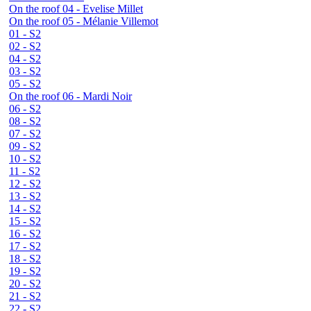
On the roof 04 - Evelise Millet
On the roof 05 - Mélanie Villemot
01 - S2
02 - S2
04 - S2
03 - S2
05 - S2
On the roof 06 - Mardi Noir
06 - S2
08 - S2
07 - S2
09 - S2
10 - S2
11 - S2
12 - S2
13 - S2
14 - S2
15 - S2
16 - S2
17 - S2
18 - S2
19 - S2
20 - S2
21 - S2
22 - S2