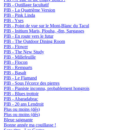
PIB - Outillage facultatif
PIB - La Quatrième Version
PIB - Pink Linda
PIB - Yses
PIB - Point de vue sur le Mont-Blanc du Tacul
PIB - Initium Maris, Plouha, -8m, Sargasses
PIB - En route vers le futur
PIB - The Outdoor Dining Room
PIB - Flower
PIB - The New Study
PIB - Millefeuille
PIB - Flocon
PIB - Remparts
PIB - Basalt
PIB - Le Flamand
PIB - Sous l'écorce des pierres
PIB - Pianiste inconnu, probablement hongrois
PIB - Blues trottoir
PIB - Abaradabrac
PIB - 20 ans Lendroit
Plus ou moins (dés)
Plus ou moins (dés)
Bleue saignante
Bonne année ma couillasse !