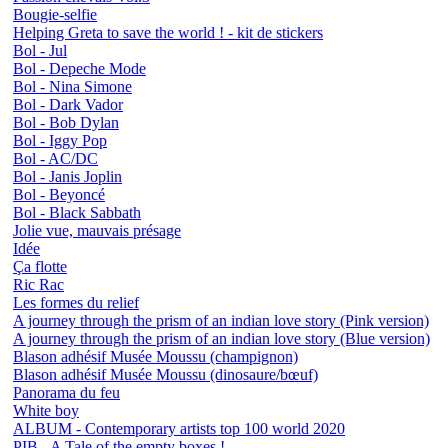
Bougie-selfie
Helping Greta to save the world ! - kit de stickers
Bol - Jul
Bol - Depeche Mode
Bol - Nina Simone
Bol - Dark Vador
Bol - Bob Dylan
Bol - Iggy Pop
Bol - AC/DC
Bol - Janis Joplin
Bol - Beyoncé
Bol - Black Sabbath
Jolie vue, mauvais présage
Idée
Ça flotte
Ric Rac
Les formes du relief
A journey through the prism of an indian love story (Pink version)
A journey through the prism of an indian love story (Blue version)
Blason adhésif Musée Moussu (champignon)
Blason adhésif Musée Moussu (dinosaure/bœuf)
Panorama du feu
White boy
ALBUM - Contemporary artists top 100 world 2020
PIB - A Tale of the empty boxes !