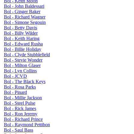
Bol - Keith Moon
Bol - John Baldessari
Bol - Ginger Baker
Bol - Richard Wagner
Bol - Simone Segouin
Bol - Betty Davis
Bol - Billy Wilder
Bol - Keith Haring
Bol - Edward Rusha
Bol - Billie Holiday
Bol - Clyde Stubblefield
Bol - Stevie Wonder
Bol - Milton Glaser
Bol - Lyn Collins
Bol - JCVD
Bol - The Black Keys
Bol - Rosa Parks
Bol - Pinard
Bol - Millie Jackson
Bol - Steel Pulse
Bol - Rick James
Bol - Ron Jeremy
Bol - Richard Prince
Bol - Raymond Pettibon
Bol - Saul Bass