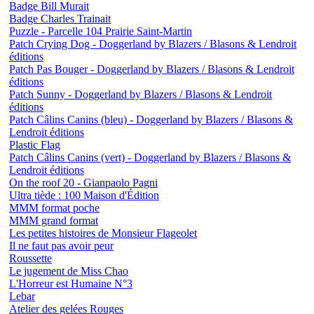
Badge Bill Murait
Badge Charles Trainait
Puzzle - Parcelle 104 Prairie Saint-Martin
Patch Crying Dog - Doggerland by Blazers / Blasons & Lendroit
éditions
Patch Pas Bouger - Doggerland by Blazers / Blasons & Lendroit
éditions
Patch Sunny - Doggerland by Blazers / Blasons & Lendroit
éditions
Patch Câlins Canins (bleu) - Doggerland by Blazers / Blasons &
Lendroit éditions
Plastic Flag
Patch Câlins Canins (vert) - Doggerland by Blazers / Blasons &
Lendroit éditions
On the roof 20 - Gianpaolo Pagni
Ultra tiède : 100 Maison d'Édition
MMM format poche
MMM grand format
Les petites histoires de Monsieur Flageolet
Il ne faut pas avoir peur
Roussette
Le jugement de Miss Chao
L'Horreur est Humaine N°3
Lebar
Atelier des gelées Rouges