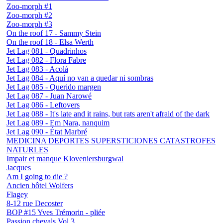
Zoo-morph #1
Zoo-morph #2
Zoo-morph #3
On the roof 17 - Sammy Stein
On the roof 18 - Elsa Werth
Jet Lag 081 - Quadrinhos
Jet Lag 082 - Flora Fabre
Jet Lag 083 - Acolá
Jet Lag 084 - Aquí no van a quedar ni sombras
Jet Lag 085 - Querido margen
Jet Lag 087 - Juan Narowé
Jet Lag 086 - Leftovers
Jet Lag 088 - It's late and it rains, but rats aren't afraid of the dark
Jet Lag 089 - Em Nara, nanquim
Jet Lag 090 - État Marbré
MEDICINA DEPORTES SUPERSTICIONES CATASTROFES
NATURLES
Impair et manque Kloveniersburgwal
Jacques
Am I going to die ?
Ancien hôtel Wolfers
Flagey
8-12 rue Decoster
BOP #15 Yves Trémorin - pliée
Passion chevals Vol.3