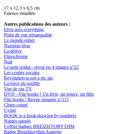
17 x 12,3 x 6,5 cm
Faïence émaillée
Autres publications des auteurs :
Elvis sees everything
Point de vue remarquable
Le monde entier
Nuestras hijas
La dérive
Flipochrome
Nuit
Le petit soldat - revue en 4 images n°22
Les cordes vocales
Revolution is not a pic nic
La force du souffle
Vue de ma TV
DVD - Flip books ! Un livre, un pouce, un film
Flip books ! Revue semaine n°115
Chien coupé
Cyrart
BOOK is a book drawing by numbers
Nantes rangée
Coffret badges BREIZHTORYTHM
Badge Breizhtorythm Asperge