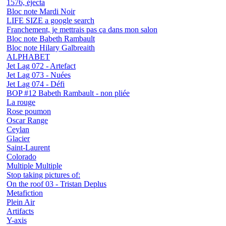
1576, éjecta
Bloc note Mardi Noir
LIFE SIZE a google search
Franchement, je mettrais pas ça dans mon salon
Bloc note Babeth Rambault
Bloc note Hilary Galbreaith
ALPHABET
Jet Lag 072 - Artefact
Jet Lag 073 - Nuées
Jet Lag 074 - Défi
BOP #12 Babeth Rambault - non pliée
La rouge
Rose poumon
Oscar Range
Ceylan
Glacier
Saint-Laurent
Colorado
Multiple Multiple
Stop taking pictures of:
On the roof 03 - Tristan Deplus
Metafiction
Plein Air
Artifacts
Y-axis