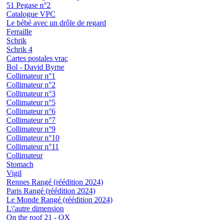
51 Pegase n°2
Catalogue VPC
Le bébé avec un drôle de regard
Ferraille
Schrik
Schrik 4
Cartes postales vrac
Bol - David Byrne
Collimateur n°1
Collimateur n°2
Collimateur n°3
Collimateur n°5
Collimateur n°6
Collimateur n°7
Collimateur n°9
Collimateur n°10
Collimateur n°11
Collimateur
Stomach
Vigil
Rennes Rangé (réédition 2024)
Paris Rangé (réédition 2024)
Le Monde Rangé (réédition 2024)
L\'autre dimension
On the roof 21 - OX