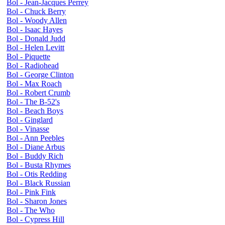
Bol - Jean-Jacques Perrey
Bol - Chuck Berry
Bol - Woody Allen
Bol - Isaac Hayes
Bol - Donald Judd
Bol - Helen Levitt
Bol - Piquette
Bol - Radiohead
Bol - George Clinton
Bol - Max Roach
Bol - Robert Crumb
Bol - The B-52's
Bol - Beach Boys
Bol - Ginglard
Bol - Vinasse
Bol - Ann Peebles
Bol - Diane Arbus
Bol - Buddy Rich
Bol - Busta Rhymes
Bol - Otis Redding
Bol - Black Russian
Bol - Pink Fink
Bol - Sharon Jones
Bol - The Who
Bol - Cypress Hill