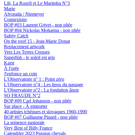
Lili, La Rozell et Le Marimba N°3
Marie
Alvorada / Niemeyer
Connexions
BOP #03 Laurent Grivet - non pliée
BOP #04 Nickolas Mohanna - non pliée
Safety Catch
On the roof 15 - Jean-Marie Donat
Replacement artwork
Vers Les Terres Creuses
Superfish - le soleil est gris
Karst
À l'orée
J'enfonce un coin
L'Observatoire n° 1 : Point zéro
L'Observatoire n°4 : Les lieux du passage
L'Observatoire n°2 : La fondation ânon
SO FRAUDE N°2
BOP #09 Carl Johanson - non pliée
Sur place - À emporter
40 artistes tchèques et slovaques 1960-1990
BOP #07 Guillaume Pinard - non pliée
La semence pastorale
Very Best of Billy France
Calendrier 2023 Passion chevals