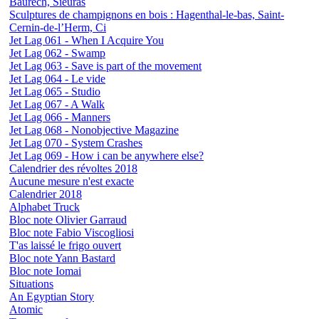
Baurech, Sieuras
Sculptures de champignons en bois : Hagenthal-le-bas, Saint-
Cernin-de-l’Herm, Ci
Jet Lag 061 - When I Acquire You
Jet Lag 062 - Swamp
Jet Lag 063 - Save is part of the movement
Jet Lag 064 - Le vide
Jet Lag 065 - Studio
Jet Lag 067 - A Walk
Jet Lag 066 - Manners
Jet Lag 068 - Nonobjective Magazine
Jet Lag 070 - System Crashes
Jet Lag 069 - How i can be anywhere else?
Calendrier des révoltes 2018
Aucune mesure n'est exacte
Calendrier 2018
Alphabet Truck
Bloc note Olivier Garraud
Bloc note Fabio Viscogliosi
T'as laissé le frigo ouvert
Bloc note Yann Bastard
Bloc note Iomai
Situations
An Egyptian Story
Atomic