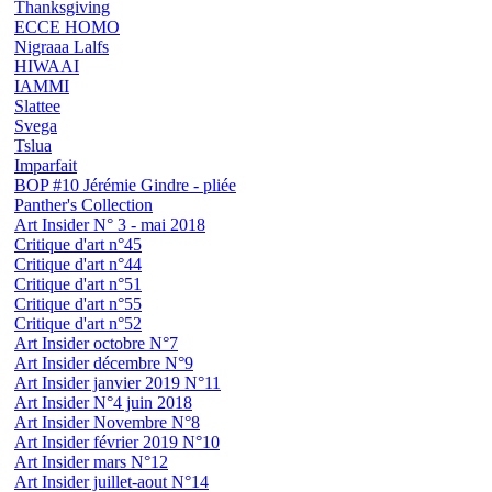
Thanksgiving
ECCE HOMO
Nigraaa Lalfs
HIWAAI
IAMMI
Slattee
Svega
Tslua
Imparfait
BOP #10 Jérémie Gindre - pliée
Panther's Collection
Art Insider N° 3 - mai 2018
Critique d'art n°45
Critique d'art n°44
Critique d'art n°51
Critique d'art n°55
Critique d'art n°52
Art Insider octobre N°7
Art Insider décembre N°9
Art Insider janvier 2019 N°11
Art Insider N°4 juin 2018
Art Insider Novembre N°8
Art Insider février 2019 N°10
Art Insider mars N°12
Art Insider juillet-aout N°14