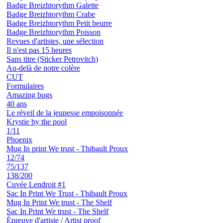
Badge Breizhtorythm Galette
Badge Breizhtorythm Crabe
Badge Breizhtorythm Petit beurre
Badge Breizhtorythm Poisson
Revues d'artistes, une sélection
Il n'est pas 15 heures
Sans titre (Sticker Petrovitch)
Au-delà de notre colère
CUT
Formulaires
Amazing bugs
40 ans
Le réveil de la jeunesse empoisonnée
Krystie by the pool
1/11
Phoenix
Mug In print We trust - Thibault Proux
12/74
75/137
138/200
Cuvée Lendroit #1
Sac In Print We Trust - Thibault Proux
Mug In Print We trust - The Shelf
Sac In Print We trust - The Shelf
Épreuve d'artiste / Artist proof