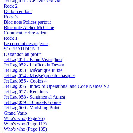
Jet Lag 071 - Ce livre sera vrai
Rock 2
De loin en loin
Rock 3
Bloc note Polices partout
Bloc note Atelier McClane
Comment te dire adieu
Rock 1
Le complot des pigeons
SO FRAUDE N°1
L'abandon au profit
Jet Lag 051 - Fabio Viscogliosi
Jet Lag 052 - L'office du Dessin
Jet Lag 053 - Mécanique fluide
Jet Lag 054 - Mas(se) que de masques
Jet Lag 055 - Coolos 4
Jet Lag 056 - Index of Operational and Code Names V2
Jet Lag 057 - Réunions
Jet Lag 058 - Sentimental Apnea
Jet Lag 059 - 10 pixels / pouce
Jet Lag 060 - Vanishing Point
Grand Vario
Who's who (Page 95)
Who's who (Page 117)
Who's who (Page 135)