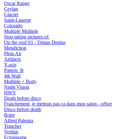
Oscar Range
Ceylan
Glacier
Saint-Laurent
Colorado
Multiple Multiple
Stop taking pictures of:
On the roof 03 - Tristan Deplus
Metafiction
Plein Air
Artifacts
Y-axis
Pattern_B
4th Wall
Multiple + Body
Night Vision
HWY
Death before disco
Franchement, je mettrais pas ça dans mon salon - offset
Disco before death
Boire
Alfred Palestra
Trancher
Verdun
Ectoplasme