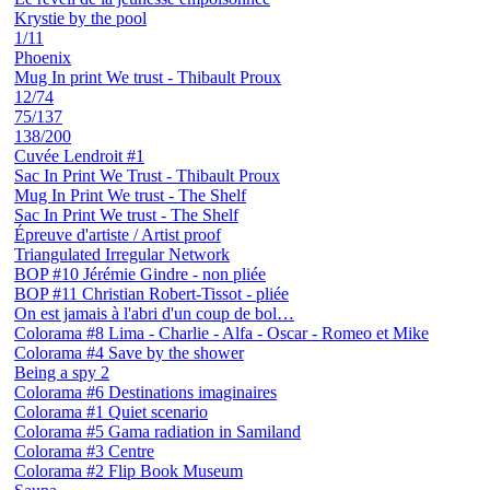
Krystie by the pool
1/11
Phoenix
Mug In print We trust - Thibault Proux
12/74
75/137
138/200
Cuvée Lendroit #1
Sac In Print We Trust - Thibault Proux
Mug In Print We trust - The Shelf
Sac In Print We trust - The Shelf
Épreuve d'artiste / Artist proof
Triangulated Irregular Network
BOP #10 Jérémie Gindre - non pliée
BOP #11 Christian Robert-Tissot - pliée
On est jamais à l'abri d'un coup de bol…
Colorama #8 Lima - Charlie - Alfa - Oscar - Romeo et Mike
Colorama #4 Save by the shower
Being a spy 2
Colorama #6 Destinations imaginaires
Colorama #1 Quiet scenario
Colorama #5 Gama radiation in Samiland
Colorama #3 Centre
Colorama #2 Flip Book Museum