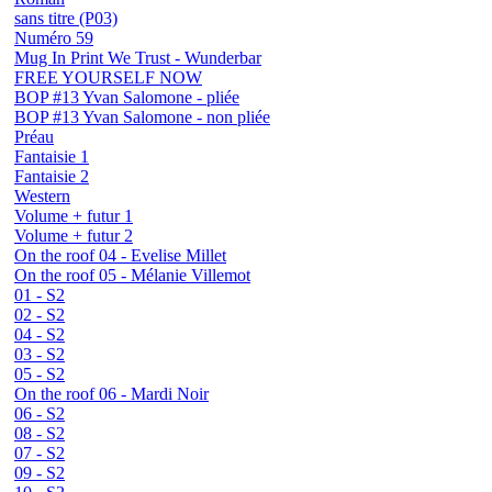
sans titre (P03)
Numéro 59
Mug In Print We Trust - Wunderbar
FREE YOURSELF NOW
BOP #13 Yvan Salomone - pliée
BOP #13 Yvan Salomone - non pliée
Préau
Fantaisie 1
Fantaisie 2
Western
Volume + futur 1
Volume + futur 2
On the roof 04 - Evelise Millet
On the roof 05 - Mélanie Villemot
01 - S2
02 - S2
04 - S2
03 - S2
05 - S2
On the roof 06 - Mardi Noir
06 - S2
08 - S2
07 - S2
09 - S2