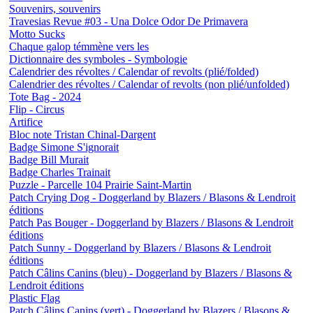
Souvenirs, souvenirs
Travesias Revue #03 - Una Dolce Odor De Primavera
Motto Sucks
Chaque galop témmène vers les
Dictionnaire des symboles - Symbologie
Calendrier des révoltes / Calendar of revolts (plié/folded)
Calendrier des révoltes / Calendar of revolts (non plié/unfolded)
Tote Bag - 2024
Flip - Circus
Artifice
Bloc note Tristan Chinal-Dargent
Badge Simone S'ignorait
Badge Bill Murait
Badge Charles Trainait
Puzzle - Parcelle 104 Prairie Saint-Martin
Patch Crying Dog - Doggerland by Blazers / Blasons & Lendroit
éditions
Patch Pas Bouger - Doggerland by Blazers / Blasons & Lendroit
éditions
Patch Sunny - Doggerland by Blazers / Blasons & Lendroit
éditions
Patch Câlins Canins (bleu) - Doggerland by Blazers / Blasons &
Lendroit éditions
Plastic Flag
Patch Câlins Canins (vert) - Doggerland by Blazers / Blasons &