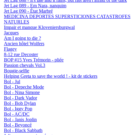
Jet Lag 088 - It's late and it rains, but rats aren't afraid of the dark
Jet Lag 089 - Em Nara, nanquim
Jet Lag 090 - État Marbré
MEDICINA DEPORTES SUPERSTICIONES CATASTROFES
NATURLES
Impair et manque Kloveniersburgwal
Jacques
Am I going to die ?
Ancien hôtel Wolfers
Flagey
8-12 rue Decoster
BOP #15 Yves Trémorin - pliée
Passion chevals Vol.3
Bougie-selfie
Helping Greta to save the world ! - kit de stickers
Bol - Jul
Bol - Depeche Mode
Bol - Nina Simone
Bol - Dark Vador
Bol - Bob Dylan
Bol - Iggy Pop
Bol - AC/DC
Bol - Janis Joplin
Bol - Beyoncé
Bol - Black Sabbath