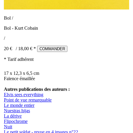
Bol /
Bol - Kurt Cobain
/
20 €
/
18,00
€ *
COMMANDER
* Tarif adhérent
17 x 12,3 x 6,5 cm
Faïence émaillée
Autres publications des auteurs :
Elvis sees everything
Point de vue remarquable
Le monde entier
Nuestras hijas
La dérive
Flipochrome
Nuit
Le petit soldat - revue en 4 images n°22