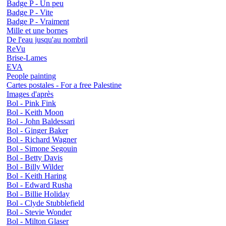
Badge P - Un peu
Badge P - Vite
Badge P - Vraiment
Mille et une bornes
De l'eau jusqu'au nombril
ReVu
Brise-Lames
EVA
People painting
Cartes postales - For a free Palestine
Images d'après
Bol - Pink Fink
Bol - Keith Moon
Bol - John Baldessari
Bol - Ginger Baker
Bol - Richard Wagner
Bol - Simone Segouin
Bol - Betty Davis
Bol - Billy Wilder
Bol - Keith Haring
Bol - Edward Rusha
Bol - Billie Holiday
Bol - Clyde Stubblefield
Bol - Stevie Wonder
Bol - Milton Glaser