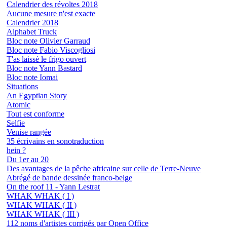
Calendrier des révoltes 2018
Aucune mesure n'est exacte
Calendrier 2018
Alphabet Truck
Bloc note Olivier Garraud
Bloc note Fabio Viscogliosi
T'as laissé le frigo ouvert
Bloc note Yann Bastard
Bloc note Iomai
Situations
An Egyptian Story
Atomic
Tout est conforme
Selfie
Venise rangée
35 écrivains en sonotraduction
hein ?
Du 1er au 20
Des avantages de la pêche africaine sur celle de Terre-Neuve
Abrégé de bande dessinée franco-belge
On the roof 11 - Yann Lestrat
WHAK WHAK ( I )
WHAK WHAK ( II )
WHAK WHAK ( III )
112 noms d'artistes corrigés par Open Office