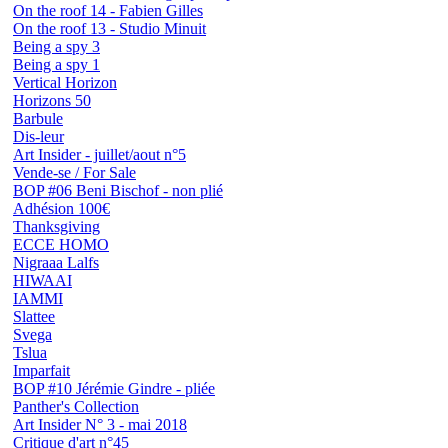
On the roof 14 - Fabien Gilles
On the roof 13 - Studio Minuit
Being a spy 3
Being a spy 1
Vertical Horizon
Horizons 50
Barbule
Dis-leur
Art Insider - juillet/aout n°5
Vende-se / For Sale
BOP #06 Beni Bischof - non plié
Adhésion 100€
Thanksgiving
ECCE HOMO
Nigraaa Lalfs
HIWAAI
IAMMI
Slattee
Svega
Tslua
Imparfait
BOP #10 Jérémie Gindre - pliée
Panther's Collection
Art Insider N° 3 - mai 2018
Critique d'art n°45