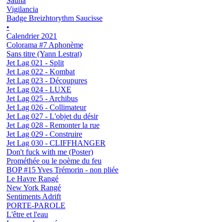
Sauna
Vigilancia
Badge Breizhtorythm Saucisse
•
Calendrier 2021
Colorama #7 Aphonème
Sans titre (Yann Lestrat)
Jet Lag 021 - Split
Jet Lag 022 - Kombat
Jet Lag 023 - Découpures
Jet Lag 024 - LUXE
Jet Lag 025 - Archibus
Jet Lag 026 - Collimateur
Jet Lag 027 - L'objet du désir
Jet Lag 028 - Remonter la rue
Jet Lag 029 - Construire
Jet Lag 030 - CLIFFHANGER
Don't fuck with me (Poster)
Prométhée ou le poème du feu
BOP #15 Yves Trémorin - non pliée
Le Havre Rangé
New York Rangé
Sentiments Adrift
PORTE-PAROLE
L'être et l'eau