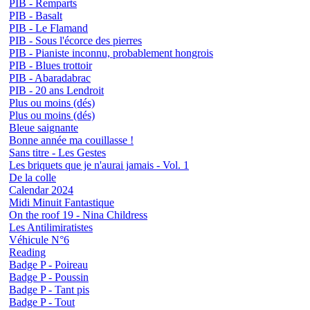
PIB - Remparts
PIB - Basalt
PIB - Le Flamand
PIB - Sous l'écorce des pierres
PIB - Pianiste inconnu, probablement hongrois
PIB - Blues trottoir
PIB - Abaradabrac
PIB - 20 ans Lendroit
Plus ou moins (dés)
Plus ou moins (dés)
Bleue saignante
Bonne année ma couillasse !
Sans titre - Les Gestes
Les briquets que je n'aurai jamais - Vol. 1
De la colle
Calendar 2024
Midi Minuit Fantastique
On the roof 19 - Nina Childress
Les Antilimiratistes
Véhicule N°6
Reading
Badge P - Poireau
Badge P - Poussin
Badge P - Tant pis
Badge P - Tout