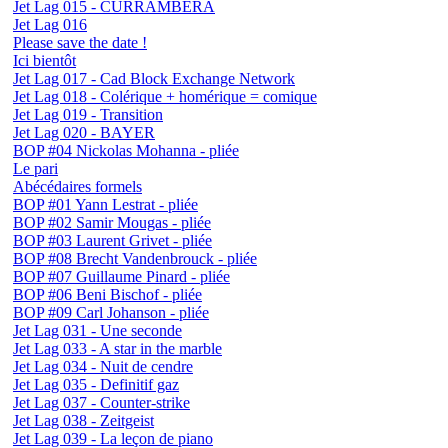
Jet Lag 015 - CURRAMBERA
Jet Lag 016
Please save the date !
Ici bientôt
Jet Lag 017 - Cad Block Exchange Network
Jet Lag 018 - Colérique + homérique = comique
Jet Lag 019 - Transition
Jet Lag 020 - BAYER
BOP #04 Nickolas Mohanna - pliée
Le pari
Abécédaires formels
BOP #01 Yann Lestrat - pliée
BOP #02 Samir Mougas - pliée
BOP #03 Laurent Grivet - pliée
BOP #08 Brecht Vandenbrouck - pliée
BOP #07 Guillaume Pinard - pliée
BOP #06 Beni Bischof - pliée
BOP #09 Carl Johanson - pliée
Jet Lag 031 - Une seconde
Jet Lag 033 - A star in the marble
Jet Lag 034 - Nuit de cendre
Jet Lag 035 - Definitif gaz
Jet Lag 037 - Counter-strike
Jet Lag 038 - Zeitgeist
Jet Lag 039 - La leçon de piano