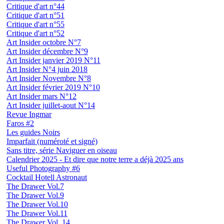
Critique d'art n°44
Critique d'art n°51
Critique d'art n°55
Critique d'art n°52
Art Insider octobre N°7
Art Insider décembre N°9
Art Insider janvier 2019 N°11
Art Insider N°4 juin 2018
Art Insider Novembre N°8
Art Insider février 2019 N°10
Art Insider mars N°12
Art Insider juillet-aout N°14
Revue Ingmar
Faros #2
Les guides Noirs
Imparfait (numéroté et signé)
Sans titre, série Naviguer en oiseau
Calendrier 2025 - Et dire que notre terre a déjà 2025 ans
Useful Photography #6
Cocktail Hotell Astronaut
The Drawer Vol.7
The Drawer Vol.9
The Drawer Vol.10
The Drawer Vol.11
The Drawer Vol. 14