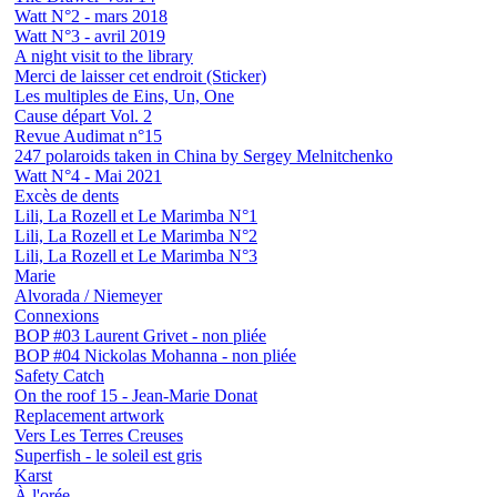
Watt N°2 - mars 2018
Watt N°3 - avril 2019
A night visit to the library
Merci de laisser cet endroit (Sticker)
Les multiples de Eins, Un, One
Cause départ Vol. 2
Revue Audimat n°15
247 polaroids taken in China by Sergey Melnitchenko
Watt N°4 - Mai 2021
Excès de dents
Lili, La Rozell et Le Marimba N°1
Lili, La Rozell et Le Marimba N°2
Lili, La Rozell et Le Marimba N°3
Marie
Alvorada / Niemeyer
Connexions
BOP #03 Laurent Grivet - non pliée
BOP #04 Nickolas Mohanna - non pliée
Safety Catch
On the roof 15 - Jean-Marie Donat
Replacement artwork
Vers Les Terres Creuses
Superfish - le soleil est gris
Karst
À l'orée