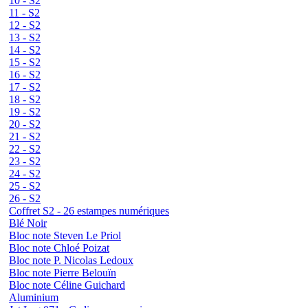
10 - S2
11 - S2
12 - S2
13 - S2
14 - S2
15 - S2
16 - S2
17 - S2
18 - S2
19 - S2
20 - S2
21 - S2
22 - S2
23 - S2
24 - S2
25 - S2
26 - S2
Coffret S2 - 26 estampes numériques
Blé Noir
Bloc note Steven Le Priol
Bloc note Chloé Poizat
Bloc note P. Nicolas Ledoux
Bloc note Pierre Belouïn
Bloc note Céline Guichard
Aluminium