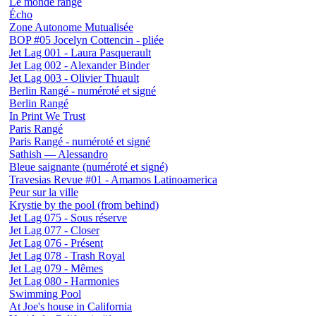
Le monde rangé
Écho
Zone Autonome Mutualisée
BOP #05 Jocelyn Cottencin - pliée
Jet Lag 001 - Laura Pasquerault
Jet Lag 002 - Alexander Binder
Jet Lag 003 - Olivier Thuault
Berlin Rangé - numéroté et signé
Berlin Rangé
In Print We Trust
Paris Rangé
Paris Rangé - numéroté et signé
Sathish — Alessandro
Bleue saignante (numéroté et signé)
Travesias Revue #01 - Amamos Latinoamerica
Peur sur la ville
Krystie by the pool (from behind)
Jet Lag 075 - Sous réserve
Jet Lag 077 - Closer
Jet Lag 076 - Présent
Jet Lag 078 - Trash Royal
Jet Lag 079 - Mêmes
Jet Lag 080 - Harmonies
Swimming Pool
At Joe's house in California