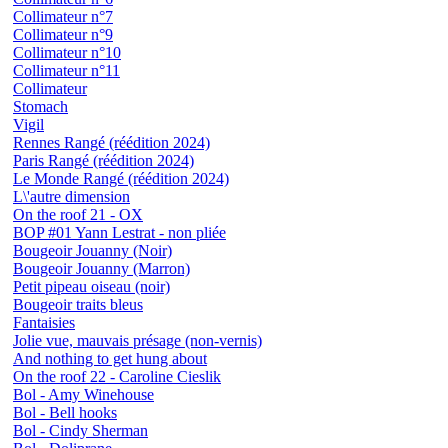
Collimateur n°7
Collimateur n°9
Collimateur n°10
Collimateur n°11
Collimateur
Stomach
Vigil
Rennes Rangé (réédition 2024)
Paris Rangé (réédition 2024)
Le Monde Rangé (réédition 2024)
L\'autre dimension
On the roof 21 - OX
BOP #01 Yann Lestrat - non pliée
Bougeoir Jouanny (Noir)
Bougeoir Jouanny (Marron)
Petit pipeau oiseau (noir)
Bougeoir traits bleus
Fantaisies
Jolie vue, mauvais présage (non-vernis)
And nothing to get hung about
On the roof 22 - Caroline Cieslik
Bol - Amy Winehouse
Bol - Bell hooks
Bol - Cindy Sherman