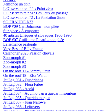
J'enfonce un coin
L'Observatoire n° 1 : Point zéro
L'Observatoire n°4 : Les lieux du passage
L'Observatoire n°2 : La fondation ânon
SO FRAUDE N°2
BOP #09 Carl Johanson - non pliée
Sur place - À emporter
40 artistes tchèques et slovaques 1960-1990
BOP #07 Guillaume Pinard - non pliée
La semence pastorale
Very Best of Billy France
Calendrier 2023 Passion chevals
Zoo-morph #1
Zoo-morph #2
Zoo-morph #3
On the roof 17 - Sammy Stein
On the roof 18 - Elsa Werth
Jet Lag 081 - Quadrinhos
Jet Lag 082 - Flora Fabre
Jet Lag 083 - Acolá
Jet Lag 084 - Aquí no van a quedar ni sombras
Jet Lag 085 - Querido margen
Jet Lag 087 - Juan Narowé
Jet Lag 086 - Leftovers