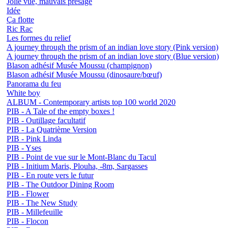
Jolie vue, mauvais présage
Idée
Ça flotte
Ric Rac
Les formes du relief
A journey through the prism of an indian love story (Pink version)
A journey through the prism of an indian love story (Blue version)
Blason adhésif Musée Moussu (champignon)
Blason adhésif Musée Moussu (dinosaure/bœuf)
Panorama du feu
White boy
ALBUM - Contemporary artists top 100 world 2020
PIB - A Tale of the empty boxes !
PIB - Outillage facultatif
PIB - La Quatrième Version
PIB - Pink Linda
PIB - Yses
PIB - Point de vue sur le Mont-Blanc du Tacul
PIB - Initium Maris, Plouha, -8m, Sargasses
PIB - En route vers le futur
PIB - The Outdoor Dining Room
PIB - Flower
PIB - The New Study
PIB - Millefeuille
PIB - Flocon