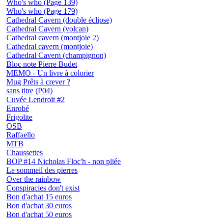
Who's who (Page 139)
Who's who (Page 179)
Cathedral Cavern (double éclipse)
Cathedral Cavern (volcan)
Cathedral cavern (montjoie 2)
Cathedral cavern (montjoie)
Cathedral Cavern (champignon)
Bloc note Pierre Budet
MEMO - Un livre à colorier
Mug Prêts à crever ?
sans titre (P04)
Cuvée Lendroit #2
Enrobé
Frigolite
OSB
Raffaello
MTB
Chaussettes
BOP #14 Nicholas Floc'h - non pliée
Le sommeil des pierres
Over the rainbow
Conspiracies don't exist
Bon d'achat 15 euros
Bon d'achat 30 euros
Bon d'achat 50 euros