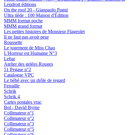
Lendroit éditions
On the roof 20 - Gianpaolo Pagni
Ultra tiède : 100 Maison d'Édition
MMM format poche
MMM grand format
Les petites histoires de Monsieur Flageolet
Il ne faut pas avoir peur
Roussette
Le jugement de Miss Chao
L'Horreur est Humaine N°3
Lebar
Atelier des gelées Rouges
51 Pegase n°2
Catalogue VPC
Le bébé avec un drôle de regard
Ferraille
Schrik
Schrik 4
Cartes postales vrac
Bol - David Byrne
Collimateur n°1
Collimateur n°2
Collimateur n°3
Collimateur n°5
Collimateur n°6