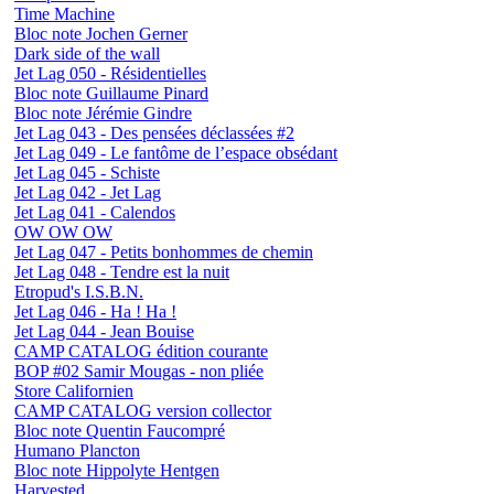
Time Machine
Bloc note Jochen Gerner
Dark side of the wall
Jet Lag 050 - Résidentielles
Bloc note Guillaume Pinard
Bloc note Jérémie Gindre
Jet Lag 043 - Des pensées déclassées #2
Jet Lag 049 - Le fantôme de l’espace obsédant
Jet Lag 045 - Schiste
Jet Lag 042 - Jet Lag
Jet Lag 041 - Calendos
OW OW OW
Jet Lag 047 - Petits bonhommes de chemin
Jet Lag 048 - Tendre est la nuit
Etropud's I.S.B.N.
Jet Lag 046 - Ha ! Ha !
Jet Lag 044 - Jean Bouise
CAMP CATALOG édition courante
BOP #02 Samir Mougas - non pliée
Store Californien
CAMP CATALOG version collector
Bloc note Quentin Faucompré
Humano Plancton
Bloc note Hippolyte Hentgen
Harvested