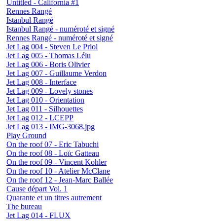
Untitled - California #1
Rennes Rangé
Istanbul Rangé
Istanbul Rangé - numéroté et signé
Rennes Rangé - numéroté et signé
Jet Lag 004 - Steven Le Priol
Jet Lag 005 - Thomas Lélu
Jet Lag 006 - Boris Olivier
Jet Lag 007 - Guillaume Verdon
Jet Lag 008 - Interface
Jet Lag 009 - Lovely stones
Jet Lag 010 - Orientation
Jet Lag 011 - Silhouettes
Jet Lag 012 - LCEPP
Jet Lag 013 - IMG-3068.jpg
Play Ground
On the roof 07 - Eric Tabuchi
On the roof 08 - Loïc Gatteau
On the roof 09 - Vincent Kohler
On the roof 10 - Atelier McClane
On the roof 12 - Jean-Marc Ballée
Cause départ Vol. 1
Quarante et un titres autrement
The bureau
Jet Lag 014 - FLUX