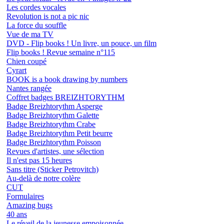
Les cordes vocales
Revolution is not a pic nic
La force du souffle
Vue de ma TV
DVD - Flip books ! Un livre, un pouce, un film
Flip books ! Revue semaine n°115
Chien coupé
Cyrart
BOOK is a book drawing by numbers
Nantes rangée
Coffret badges BREIZHTORYTHM
Badge Breizhtorythm Asperge
Badge Breizhtorythm Galette
Badge Breizhtorythm Crabe
Badge Breizhtorythm Petit beurre
Badge Breizhtorythm Poisson
Revues d'artistes, une sélection
Il n'est pas 15 heures
Sans titre (Sticker Petrovitch)
Au-delà de notre colère
CUT
Formulaires
Amazing bugs
40 ans
Le réveil de la jeunesse empoisonnée