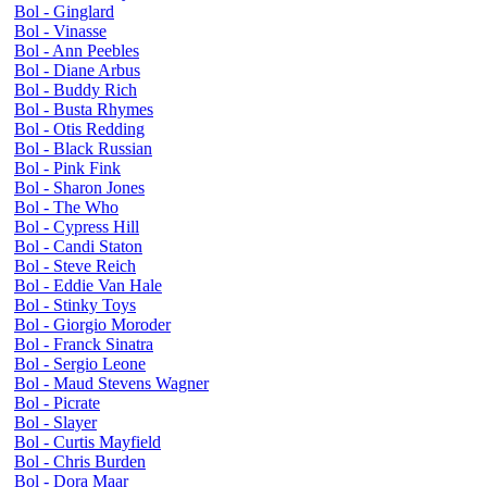
Bol - Ginglard
Bol - Vinasse
Bol - Ann Peebles
Bol - Diane Arbus
Bol - Buddy Rich
Bol - Busta Rhymes
Bol - Otis Redding
Bol - Black Russian
Bol - Pink Fink
Bol - Sharon Jones
Bol - The Who
Bol - Cypress Hill
Bol - Candi Staton
Bol - Steve Reich
Bol - Eddie Van Hale
Bol - Stinky Toys
Bol - Giorgio Moroder
Bol - Franck Sinatra
Bol - Sergio Leone
Bol - Maud Stevens Wagner
Bol - Picrate
Bol - Slayer
Bol - Curtis Mayfield
Bol - Chris Burden
Bol - Dora Maar