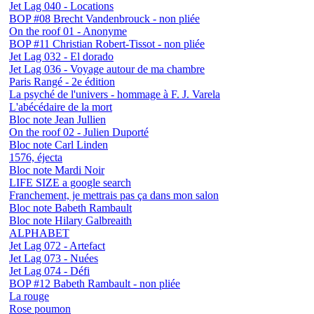
Jet Lag 040 - Locations
BOP #08 Brecht Vandenbrouck - non pliée
On the roof 01 - Anonyme
BOP #11 Christian Robert-Tissot - non pliée
Jet Lag 032 - El dorado
Jet Lag 036 - Voyage autour de ma chambre
Paris Rangé - 2e édition
La psyché de l'univers - hommage à F. J. Varela
L'abécédaire de la mort
Bloc note Jean Jullien
On the roof 02 - Julien Duporté
Bloc note Carl Linden
1576, éjecta
Bloc note Mardi Noir
LIFE SIZE a google search
Franchement, je mettrais pas ça dans mon salon
Bloc note Babeth Rambault
Bloc note Hilary Galbreaith
ALPHABET
Jet Lag 072 - Artefact
Jet Lag 073 - Nuées
Jet Lag 074 - Défi
BOP #12 Babeth Rambault - non pliée
La rouge
Rose poumon