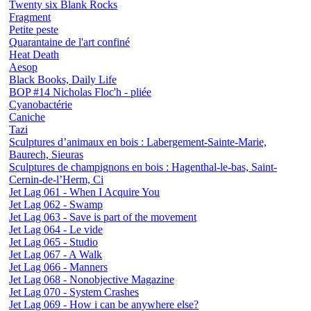
Twenty six Blank Rocks
Fragment
Petite peste
Quarantaine de l'art confiné
Heat Death
Aesop
Black Books, Daily Life
BOP #14 Nicholas Floc'h - pliée
Cyanobactérie
Caniche
Tazi
Sculptures d’animaux en bois : Labergement-Sainte-Marie,
Baurech, Sieuras
Sculptures de champignons en bois : Hagenthal-le-bas, Saint-
Cernin-de-l’Herm, Ci
Jet Lag 061 - When I Acquire You
Jet Lag 062 - Swamp
Jet Lag 063 - Save is part of the movement
Jet Lag 064 - Le vide
Jet Lag 065 - Studio
Jet Lag 067 - A Walk
Jet Lag 066 - Manners
Jet Lag 068 - Nonobjective Magazine
Jet Lag 070 - System Crashes
Jet Lag 069 - How i can be anywhere else?