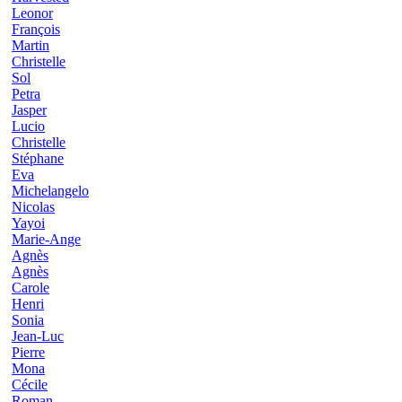
Leonor
François
Martin
Christelle
Sol
Petra
Jasper
Lucio
Christelle
Stéphane
Eva
Michelangelo
Nicolas
Yayoi
Marie-Ange
Agnès
Agnès
Carole
Henri
Sonia
Jean-Luc
Pierre
Mona
Cécile
Roman