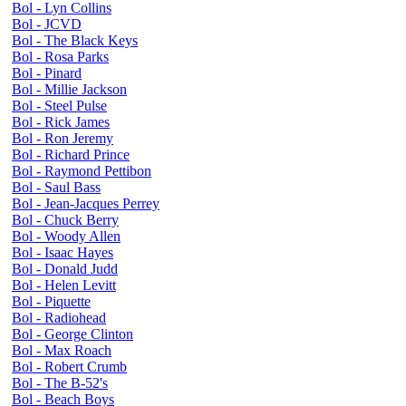
Bol - Lyn Collins
Bol - JCVD
Bol - The Black Keys
Bol - Rosa Parks
Bol - Pinard
Bol - Millie Jackson
Bol - Steel Pulse
Bol - Rick James
Bol - Ron Jeremy
Bol - Richard Prince
Bol - Raymond Pettibon
Bol - Saul Bass
Bol - Jean-Jacques Perrey
Bol - Chuck Berry
Bol - Woody Allen
Bol - Isaac Hayes
Bol - Donald Judd
Bol - Helen Levitt
Bol - Piquette
Bol - Radiohead
Bol - George Clinton
Bol - Max Roach
Bol - Robert Crumb
Bol - The B-52's
Bol - Beach Boys