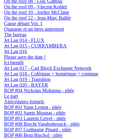
On the roof 08 - Loïc Gatteau
On the roof 09 - Vincent Kohler
On the roof 10 - Atelier McClane
On the roof 12 - Jean-Marc Ballée
Cause départ Vol. 1
Quarante et un titres autrement
The bureau
Jet Lag 014 - FLUX
Jet Lag 015 - CURRAMBERA
Jet Lag 016
Please save the date !
Ici bientôt
Jet Lag 017 - Cad Block Exchange Network
Jet Lag 018 - Colérique + homérique = comique
Jet Lag 019 - Transition
Jet Lag 020 - BAYER
BOP #04 Nickolas Mohanna - pliée
Le pari
Abécédaires formels
BOP #01 Yann Lestrat - pliée
BOP #02 Samir Mougas - pliée
BOP #03 Laurent Grivet - pliée
BOP #08 Brecht Vandenbrouck - pliée
BOP #07 Guillaume Pinard - pliée
BOP #06 Beni Bischof - pliée