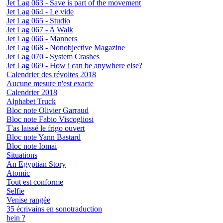
Jet Lag 063 - Save is part of the movement
Jet Lag 064 - Le vide
Jet Lag 065 - Studio
Jet Lag 067 - A Walk
Jet Lag 066 - Manners
Jet Lag 068 - Nonobjective Magazine
Jet Lag 070 - System Crashes
Jet Lag 069 - How i can be anywhere else?
Calendrier des révoltes 2018
Aucune mesure n'est exacte
Calendrier 2018
Alphabet Truck
Bloc note Olivier Garraud
Bloc note Fabio Viscogliosi
T'as laissé le frigo ouvert
Bloc note Yann Bastard
Bloc note Iomai
Situations
An Egyptian Story
Atomic
Tout est conforme
Selfie
Venise rangée
35 écrivains en sonotraduction
hein ?