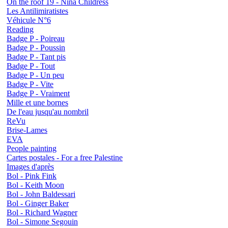
On the roof 19 - Nina Childress
Les Antilimiratistes
Véhicule N°6
Reading
Badge P - Poireau
Badge P - Poussin
Badge P - Tant pis
Badge P - Tout
Badge P - Un peu
Badge P - Vite
Badge P - Vraiment
Mille et une bornes
De l'eau jusqu'au nombril
ReVu
Brise-Lames
EVA
People painting
Cartes postales - For a free Palestine
Images d'après
Bol - Pink Fink
Bol - Keith Moon
Bol - John Baldessari
Bol - Ginger Baker
Bol - Richard Wagner
Bol - Simone Segouin