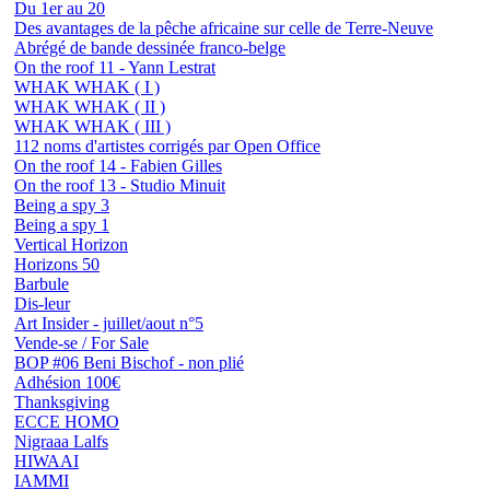
Du 1er au 20
Des avantages de la pêche africaine sur celle de Terre-Neuve
Abrégé de bande dessinée franco-belge
On the roof 11 - Yann Lestrat
WHAK WHAK ( I )
WHAK WHAK ( II )
WHAK WHAK ( III )
112 noms d'artistes corrigés par Open Office
On the roof 14 - Fabien Gilles
On the roof 13 - Studio Minuit
Being a spy 3
Being a spy 1
Vertical Horizon
Horizons 50
Barbule
Dis-leur
Art Insider - juillet/aout n°5
Vende-se / For Sale
BOP #06 Beni Bischof - non plié
Adhésion 100€
Thanksgiving
ECCE HOMO
Nigraaa Lalfs
HIWAAI
IAMMI