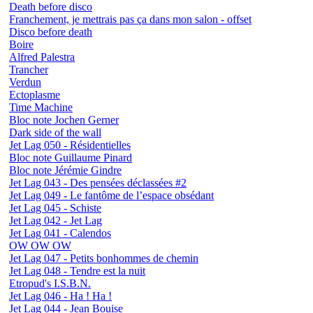
Death before disco
Franchement, je mettrais pas ça dans mon salon - offset
Disco before death
Boire
Alfred Palestra
Trancher
Verdun
Ectoplasme
Time Machine
Bloc note Jochen Gerner
Dark side of the wall
Jet Lag 050 - Résidentielles
Bloc note Guillaume Pinard
Bloc note Jérémie Gindre
Jet Lag 043 - Des pensées déclassées #2
Jet Lag 049 - Le fantôme de l’espace obsédant
Jet Lag 045 - Schiste
Jet Lag 042 - Jet Lag
Jet Lag 041 - Calendos
OW OW OW
Jet Lag 047 - Petits bonhommes de chemin
Jet Lag 048 - Tendre est la nuit
Etropud's I.S.B.N.
Jet Lag 046 - Ha ! Ha !
Jet Lag 044 - Jean Bouise