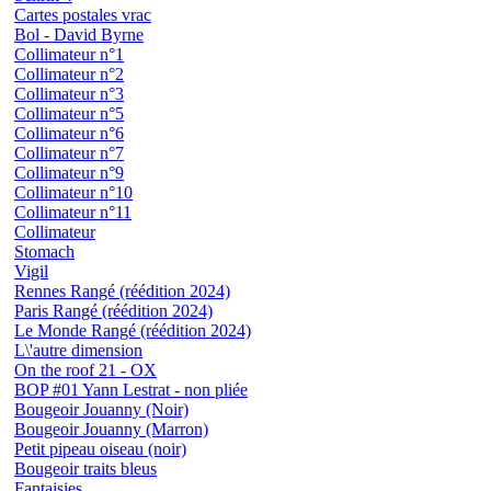
Cartes postales vrac
Bol - David Byrne
Collimateur n°1
Collimateur n°2
Collimateur n°3
Collimateur n°5
Collimateur n°6
Collimateur n°7
Collimateur n°9
Collimateur n°10
Collimateur n°11
Collimateur
Stomach
Vigil
Rennes Rangé (réédition 2024)
Paris Rangé (réédition 2024)
Le Monde Rangé (réédition 2024)
L\'autre dimension
On the roof 21 - OX
BOP #01 Yann Lestrat - non pliée
Bougeoir Jouanny (Noir)
Bougeoir Jouanny (Marron)
Petit pipeau oiseau (noir)
Bougeoir traits bleus
Fantaisies