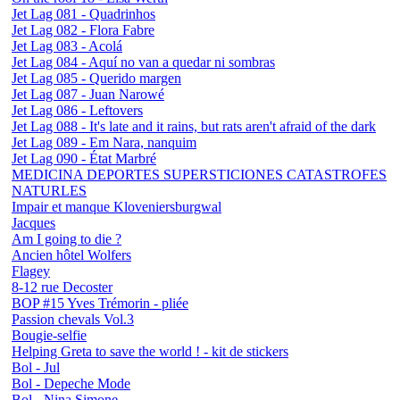
Jet Lag 081 - Quadrinhos
Jet Lag 082 - Flora Fabre
Jet Lag 083 - Acolá
Jet Lag 084 - Aquí no van a quedar ni sombras
Jet Lag 085 - Querido margen
Jet Lag 087 - Juan Narowé
Jet Lag 086 - Leftovers
Jet Lag 088 - It's late and it rains, but rats aren't afraid of the dark
Jet Lag 089 - Em Nara, nanquim
Jet Lag 090 - État Marbré
MEDICINA DEPORTES SUPERSTICIONES CATASTROFES
NATURLES
Impair et manque Kloveniersburgwal
Jacques
Am I going to die ?
Ancien hôtel Wolfers
Flagey
8-12 rue Decoster
BOP #15 Yves Trémorin - pliée
Passion chevals Vol.3
Bougie-selfie
Helping Greta to save the world ! - kit de stickers
Bol - Jul
Bol - Depeche Mode
Bol - Nina Simone