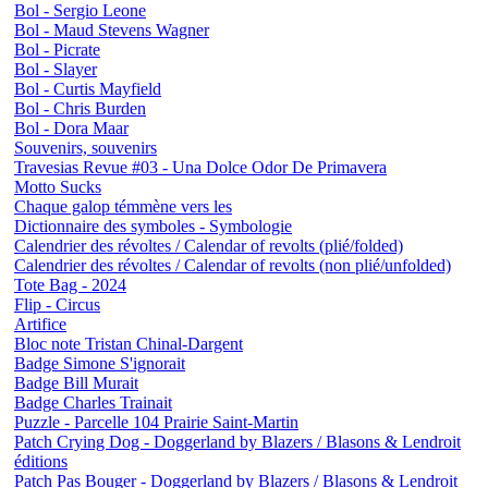
Bol - Sergio Leone
Bol - Maud Stevens Wagner
Bol - Picrate
Bol - Slayer
Bol - Curtis Mayfield
Bol - Chris Burden
Bol - Dora Maar
Souvenirs, souvenirs
Travesias Revue #03 - Una Dolce Odor De Primavera
Motto Sucks
Chaque galop témmène vers les
Dictionnaire des symboles - Symbologie
Calendrier des révoltes / Calendar of revolts (plié/folded)
Calendrier des révoltes / Calendar of revolts (non plié/unfolded)
Tote Bag - 2024
Flip - Circus
Artifice
Bloc note Tristan Chinal-Dargent
Badge Simone S'ignorait
Badge Bill Murait
Badge Charles Trainait
Puzzle - Parcelle 104 Prairie Saint-Martin
Patch Crying Dog - Doggerland by Blazers / Blasons & Lendroit
éditions
Patch Pas Bouger - Doggerland by Blazers / Blasons & Lendroit