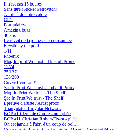
Il n'est pas 15 heures
Sans titre (Sticker Petrovitch)
Au-delà de notre colère
CUT
Formulaires
Amazing bugs
40 ans
Le réveil de la jeunesse empoisonnée
Krystie by the pool
1/11
Phoenix
Mug In print We trust - Thibault Proux
12/74
75/137
138/200
Cuvée Lendroit #1
Sac In Print We Trust - Thibault Proux
Mug In Print We trust - The Shelf
Sac In Print We trust - The Shelf
Épreuve d'artiste / Artist proof
Triangulated Irregular Network
BOP #10 Jérémie Gindre - non pliée
BOP #11 Christian Robert-Tissot - pliée
On est jamais à l'abri d'un coup de bol…
Colorama #8 Lima - Charlie - Alfa - Oscar - Romeo et Mike