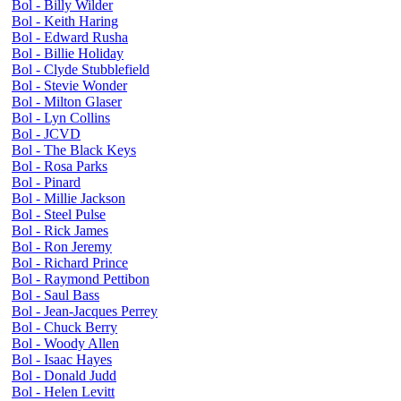
Bol - Billy Wilder
Bol - Keith Haring
Bol - Edward Rusha
Bol - Billie Holiday
Bol - Clyde Stubblefield
Bol - Stevie Wonder
Bol - Milton Glaser
Bol - Lyn Collins
Bol - JCVD
Bol - The Black Keys
Bol - Rosa Parks
Bol - Pinard
Bol - Millie Jackson
Bol - Steel Pulse
Bol - Rick James
Bol - Ron Jeremy
Bol - Richard Prince
Bol - Raymond Pettibon
Bol - Saul Bass
Bol - Jean-Jacques Perrey
Bol - Chuck Berry
Bol - Woody Allen
Bol - Isaac Hayes
Bol - Donald Judd
Bol - Helen Levitt