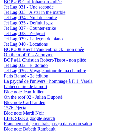
BOP #09 Carl Johanson - pliée
Jet Lag 031 - Une seconde
Jet Lag 033 - A star in the marble
Jet Lag 034 - Nuit de cendre
Jet Lag 035 - Definitif gaz
Jet Lag 037 - Counter-strike
Jet Lag 038 - Zeitgeist
Jet Lag 039 - La leçon de piano
Jet Lag 040 - Locations
BOP #08 Brecht Vandenbrouck - non pliée
On the roof 01 - Anonyme
BOP #11 Christian Robert-Tissot - non pliée
Jet Lag 032 - El dorado
Jet Lag 036 - Voyage autour de ma chambre
Paris Rangé - 2e édition
La psyché de l'univers - hommage à F. J. Varela
L'abécédaire de la mort
Bloc note Jean Jullien
On the roof 02 - Julien Duporté
Bloc note Carl Linden
1576, éjecta
Bloc note Mardi Noir
LIFE SIZE a google search
Franchement, je mettrais pas ça dans mon salon
Bloc note Babeth Rambault