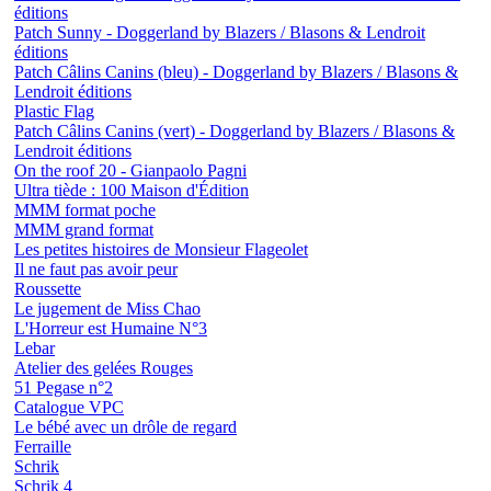
éditions
Patch Sunny - Doggerland by Blazers / Blasons & Lendroit
éditions
Patch Câlins Canins (bleu) - Doggerland by Blazers / Blasons &
Lendroit éditions
Plastic Flag
Patch Câlins Canins (vert) - Doggerland by Blazers / Blasons &
Lendroit éditions
On the roof 20 - Gianpaolo Pagni
Ultra tiède : 100 Maison d'Édition
MMM format poche
MMM grand format
Les petites histoires de Monsieur Flageolet
Il ne faut pas avoir peur
Roussette
Le jugement de Miss Chao
L'Horreur est Humaine N°3
Lebar
Atelier des gelées Rouges
51 Pegase n°2
Catalogue VPC
Le bébé avec un drôle de regard
Ferraille
Schrik
Schrik 4