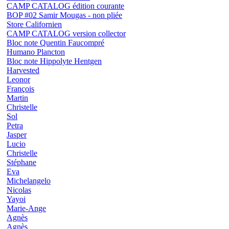
CAMP CATALOG édition courante
BOP #02 Samir Mougas - non pliée
Store Californien
CAMP CATALOG version collector
Bloc note Quentin Faucompré
Humano Plancton
Bloc note Hippolyte Hentgen
Harvested
Leonor
François
Martin
Christelle
Sol
Petra
Jasper
Lucio
Christelle
Stéphane
Eva
Michelangelo
Nicolas
Yayoi
Marie-Ange
Agnès
Agnès