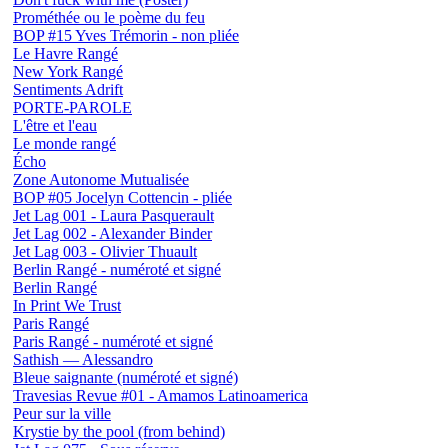
Prométhée ou le poème du feu
BOP #15 Yves Trémorin - non pliée
Le Havre Rangé
New York Rangé
Sentiments Adrift
PORTE-PAROLE
L'être et l'eau
Le monde rangé
Écho
Zone Autonome Mutualisée
BOP #05 Jocelyn Cottencin - pliée
Jet Lag 001 - Laura Pasquerault
Jet Lag 002 - Alexander Binder
Jet Lag 003 - Olivier Thuault
Berlin Rangé - numéroté et signé
Berlin Rangé
In Print We Trust
Paris Rangé
Paris Rangé - numéroté et signé
Sathish — Alessandro
Bleue saignante (numéroté et signé)
Travesias Revue #01 - Amamos Latinoamerica
Peur sur la ville
Krystie by the pool (from behind)