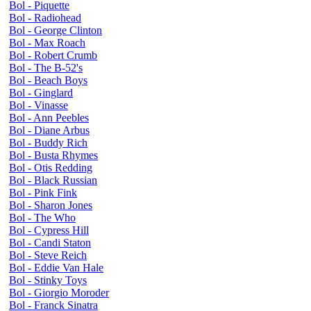
Bol - Piquette
Bol - Radiohead
Bol - George Clinton
Bol - Max Roach
Bol - Robert Crumb
Bol - The B-52's
Bol - Beach Boys
Bol - Ginglard
Bol - Vinasse
Bol - Ann Peebles
Bol - Diane Arbus
Bol - Buddy Rich
Bol - Busta Rhymes
Bol - Otis Redding
Bol - Black Russian
Bol - Pink Fink
Bol - Sharon Jones
Bol - The Who
Bol - Cypress Hill
Bol - Candi Staton
Bol - Steve Reich
Bol - Eddie Van Hale
Bol - Stinky Toys
Bol - Giorgio Moroder
Bol - Franck Sinatra