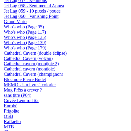
Jet Lag 057 - Réunions
Jet Lag 058 - Sentimental Apnea
Jet Lag 059 - 10 pixels / pouce
Jet Lag 060 - Vanishing Point
Grand Vario
Who's who (Page 95)
Who's who (Page 117)
Who's who (Page 135)
Who's who (Page 139)
Who's who (Page 179)
Cathedral Cavern (double éclipse)
Cathedral Cavern (volcan)
Cathedral cavern (montjoie 2)
Cathedral cavern (montjoie)
Cathedral Cavern (champignon)
Bloc note Pierre Budet
MEMO - Un livre à colorier
Mug Prêts à crever ?
sans titre (P04)
Cuvée Lendroit #2
Enrobé
Frigolite
OSB
Raffaello
MTB