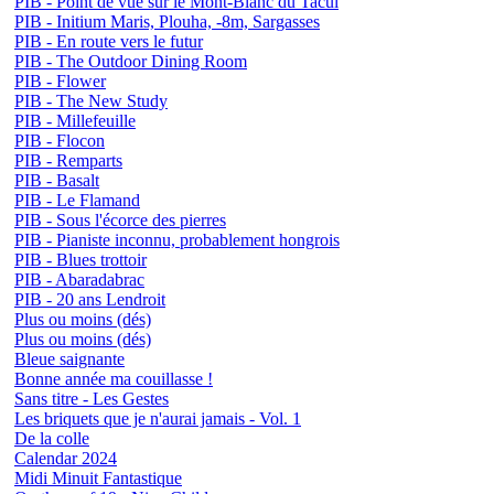
PIB - Point de vue sur le Mont-Blanc du Tacul
PIB - Initium Maris, Plouha, -8m, Sargasses
PIB - En route vers le futur
PIB - The Outdoor Dining Room
PIB - Flower
PIB - The New Study
PIB - Millefeuille
PIB - Flocon
PIB - Remparts
PIB - Basalt
PIB - Le Flamand
PIB - Sous l'écorce des pierres
PIB - Pianiste inconnu, probablement hongrois
PIB - Blues trottoir
PIB - Abaradabrac
PIB - 20 ans Lendroit
Plus ou moins (dés)
Plus ou moins (dés)
Bleue saignante
Bonne année ma couillasse !
Sans titre - Les Gestes
Les briquets que je n'aurai jamais - Vol. 1
De la colle
Calendar 2024
Midi Minuit Fantastique