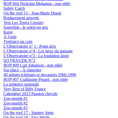
BOP #04 Nickolas Mohanna - non pliée
Safety Catch
On the roof 15 - Jean-Marie Donat
Replacement artwork
Vers Les Terres Creuses
Superfish - le soleil est gris
Karst
À l'orée
J'enfonce un coin
L'Observatoire n° 1 : Point zéro
L'Observatoire n°4 : Les lieux du passage
L'Observatoire n°2 : La fondation ânon
SO FRAUDE N°2
BOP #09 Carl Johanson - non pliée
Sur place - À emporter
40 artistes tchèques et slovaques 1960-1990
BOP #07 Guillaume Pinard - non pliée
La semence pastorale
Very Best of Billy France
Calendrier 2023 Passion chevals
Zoo-morph #1
Zoo-morph #2
Zoo-morph #3
On the roof 17 - Sammy Stein
On the roof 18 - Elsa Werth