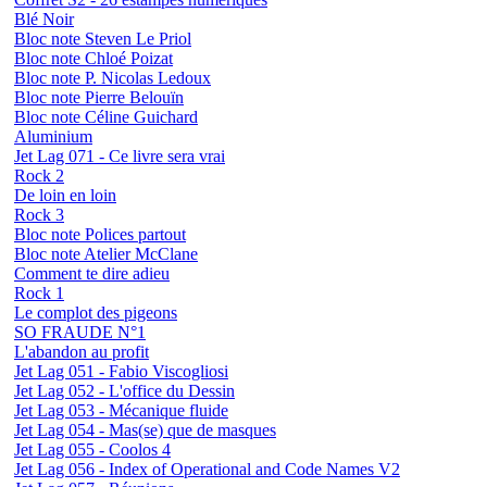
Blé Noir
Bloc note Steven Le Priol
Bloc note Chloé Poizat
Bloc note P. Nicolas Ledoux
Bloc note Pierre Belouïn
Bloc note Céline Guichard
Aluminium
Jet Lag 071 - Ce livre sera vrai
Rock 2
De loin en loin
Rock 3
Bloc note Polices partout
Bloc note Atelier McClane
Comment te dire adieu
Rock 1
Le complot des pigeons
SO FRAUDE N°1
L'abandon au profit
Jet Lag 051 - Fabio Viscogliosi
Jet Lag 052 - L'office du Dessin
Jet Lag 053 - Mécanique fluide
Jet Lag 054 - Mas(se) que de masques
Jet Lag 055 - Coolos 4
Jet Lag 056 - Index of Operational and Code Names V2