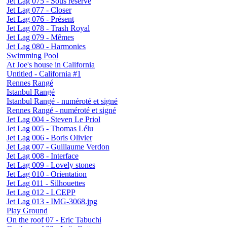
Jet Lag 075 - Sous réserve
Jet Lag 077 - Closer
Jet Lag 076 - Présent
Jet Lag 078 - Trash Royal
Jet Lag 079 - Mêmes
Jet Lag 080 - Harmonies
Swimming Pool
At Joe's house in California
Untitled - California #1
Rennes Rangé
Istanbul Rangé
Istanbul Rangé - numéroté et signé
Rennes Rangé - numéroté et signé
Jet Lag 004 - Steven Le Priol
Jet Lag 005 - Thomas Lélu
Jet Lag 006 - Boris Olivier
Jet Lag 007 - Guillaume Verdon
Jet Lag 008 - Interface
Jet Lag 009 - Lovely stones
Jet Lag 010 - Orientation
Jet Lag 011 - Silhouettes
Jet Lag 012 - LCEPP
Jet Lag 013 - IMG-3068.jpg
Play Ground
On the roof 07 - Eric Tabuchi