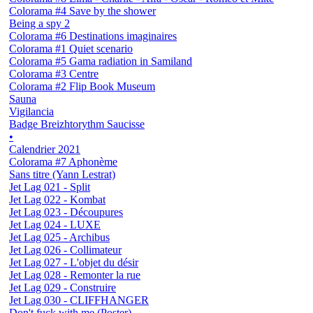
Colorama #4 Save by the shower
Being a spy 2
Colorama #6 Destinations imaginaires
Colorama #1 Quiet scenario
Colorama #5 Gama radiation in Samiland
Colorama #3 Centre
Colorama #2 Flip Book Museum
Sauna
Vigilancia
Badge Breizhtorythm Saucisse
•
Calendrier 2021
Colorama #7 Aphonème
Sans titre (Yann Lestrat)
Jet Lag 021 - Split
Jet Lag 022 - Kombat
Jet Lag 023 - Découpures
Jet Lag 024 - LUXE
Jet Lag 025 - Archibus
Jet Lag 026 - Collimateur
Jet Lag 027 - L'objet du désir
Jet Lag 028 - Remonter la rue
Jet Lag 029 - Construire
Jet Lag 030 - CLIFFHANGER
Don't fuck with me (Poster)