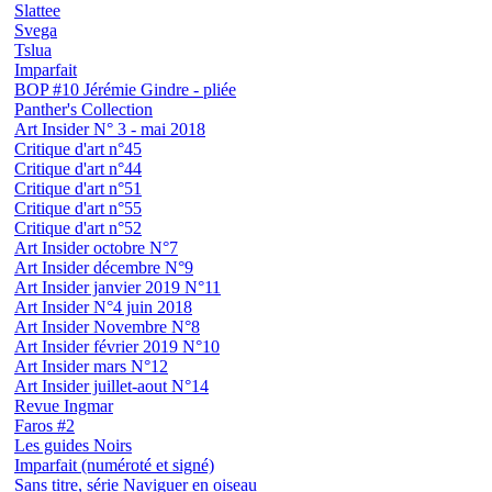
Slattee
Svega
Tslua
Imparfait
BOP #10 Jérémie Gindre - pliée
Panther's Collection
Art Insider N° 3 - mai 2018
Critique d'art n°45
Critique d'art n°44
Critique d'art n°51
Critique d'art n°55
Critique d'art n°52
Art Insider octobre N°7
Art Insider décembre N°9
Art Insider janvier 2019 N°11
Art Insider N°4 juin 2018
Art Insider Novembre N°8
Art Insider février 2019 N°10
Art Insider mars N°12
Art Insider juillet-aout N°14
Revue Ingmar
Faros #2
Les guides Noirs
Imparfait (numéroté et signé)
Sans titre, série Naviguer en oiseau