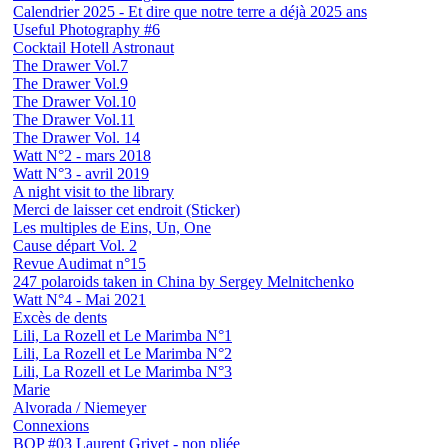
Calendrier 2025 - Et dire que notre terre a déjà 2025 ans
Useful Photography #6
Cocktail Hotell Astronaut
The Drawer Vol.7
The Drawer Vol.9
The Drawer Vol.10
The Drawer Vol.11
The Drawer Vol. 14
Watt N°2 - mars 2018
Watt N°3 - avril 2019
A night visit to the library
Merci de laisser cet endroit (Sticker)
Les multiples de Eins, Un, One
Cause départ Vol. 2
Revue Audimat n°15
247 polaroids taken in China by Sergey Melnitchenko
Watt N°4 - Mai 2021
Excès de dents
Lili, La Rozell et Le Marimba N°1
Lili, La Rozell et Le Marimba N°2
Lili, La Rozell et Le Marimba N°3
Marie
Alvorada / Niemeyer
Connexions
BOP #03 Laurent Grivet - non pliée