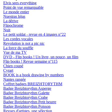
Elvis sees everything
Point de vue remarquable
Le monde entier
Nuestras hijas
La dérive
Flipochrome
Nuit
Le petit soldat - revue en 4 images n°22
Les cordes vocales
Revolution is not a pic nic
La force du souffle
Vue de ma TV
DVD - Flip books ! Un livre, un pouce, un film
Flip books ! Revue semaine n°115
Chien coupé
Cyrart
BOOK is a book drawing by numbers
Nantes rangée
Coffret badges BREIZHTORYTHM
Badge Breizhtorythm Asperge
Badge Breizhtorythm Galette
Badge Breizhtorythm Crabe
Badge Breizhtorythm Petit beurre
Badge Breizhtorythm Poisson
Revues d'artistes, une sélection