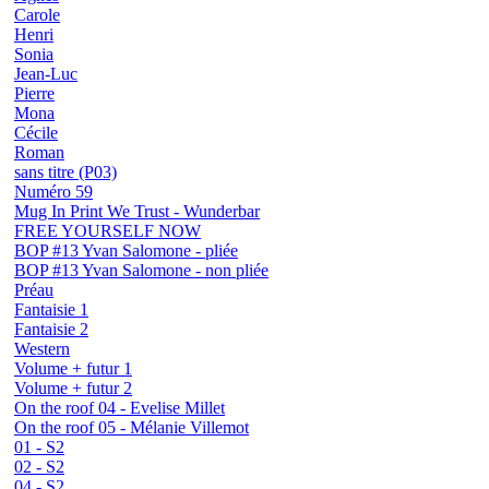
Carole
Henri
Sonia
Jean-Luc
Pierre
Mona
Cécile
Roman
sans titre (P03)
Numéro 59
Mug In Print We Trust - Wunderbar
FREE YOURSELF NOW
BOP #13 Yvan Salomone - pliée
BOP #13 Yvan Salomone - non pliée
Préau
Fantaisie 1
Fantaisie 2
Western
Volume + futur 1
Volume + futur 2
On the roof 04 - Evelise Millet
On the roof 05 - Mélanie Villemot
01 - S2
02 - S2
04 - S2