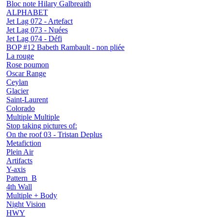
Bloc note Hilary Galbreaith
ALPHABET
Jet Lag 072 - Artefact
Jet Lag 073 - Nuées
Jet Lag 074 - Défi
BOP #12 Babeth Rambault - non pliée
La rouge
Rose poumon
Oscar Range
Ceylan
Glacier
Saint-Laurent
Colorado
Multiple Multiple
Stop taking pictures of:
On the roof 03 - Tristan Deplus
Metafiction
Plein Air
Artifacts
Y-axis
Pattern_B
4th Wall
Multiple + Body
Night Vision
HWY