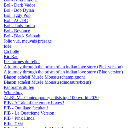
Bol - Dark Vador
Bol - Bob Dylan
Bol - Iggy Pop
Bol - AC/DC
Bol - Janis Joplin
Bol - Beyoncé
Bol - Black Sabbath
Jolie vue, mauvais présage
Idée
Ça flotte
Ric Rac
Les formes du relief
A journey through the prism of an indian love story (Pink version)
A journey through the prism of an indian love story (Blue version)
Blason adhésif Musée Moussu (champignon)
Blason adhésif Musée Moussu (dinosaure/bœuf)
Panorama du feu
White boy
ALBUM - Contemporary artists top 100 world 2020
PIB - A Tale of the empty boxes !
PIB - Outillage facultatif
PIB - La Quatrième Version
PIB - Pink Linda
PIB - Yses