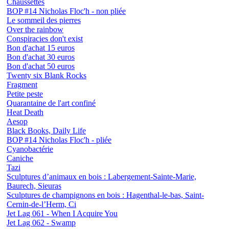
Chaussettes
BOP #14 Nicholas Floc'h - non pliée
Le sommeil des pierres
Over the rainbow
Conspiracies don't exist
Bon d'achat 15 euros
Bon d'achat 30 euros
Bon d'achat 50 euros
Twenty six Blank Rocks
Fragment
Petite peste
Quarantaine de l'art confiné
Heat Death
Aesop
Black Books, Daily Life
BOP #14 Nicholas Floc'h - pliée
Cyanobactérie
Caniche
Tazi
Sculptures d’animaux en bois : Labergement-Sainte-Marie,
Baurech, Sieuras
Sculptures de champignons en bois : Hagenthal-le-bas, Saint-
Cernin-de-l’Herm, Ci
Jet Lag 061 - When I Acquire You
Jet Lag 062 - Swamp