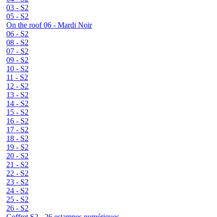
03 - S2
05 - S2
On the roof 06 - Mardi Noir
06 - S2
08 - S2
07 - S2
09 - S2
10 - S2
11 - S2
12 - S2
13 - S2
14 - S2
15 - S2
16 - S2
17 - S2
18 - S2
19 - S2
20 - S2
21 - S2
22 - S2
23 - S2
24 - S2
25 - S2
26 - S2
Coffret S2 - 26 estampes numériques